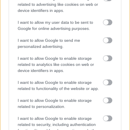
related to advertising like cookies on web or
újítás ide vagy oda, nagyobb légáramlásra van szükség a
device identifiers in apps.
fékeknél, még ha extrém is volt a helyszín meg a hőmérséklet.
Bottas a konkrét gondokat is részletezte a Crash.net hasábjain:
„A fékek egyszerűen túlmelegednek, és eljutunk arra a pontra,
I want to allow my user data to be sent to
amikor belül minden elkezd égni. És ez nyilván mindent
Google for online advertising purposes.
tönkretesz. Tulajdonképpen a bevezető körömben teljesen
elszálltak a fékek, mert szerintem a fékvezetékek elégtek. Ezért
I want to allow Google to send me
kellett a bokszbejárati fal mellett megállnom az autóval.”
personalized advertising.
I want to allow Google to enable storage
related to analytics like cookies on web or
device identifiers in apps.
I want to allow Google to enable storage
related to functionality of the website or app.
I want to allow Google to enable storage
related to personalization.
I want to allow Google to enable storage
related to security, including authentication