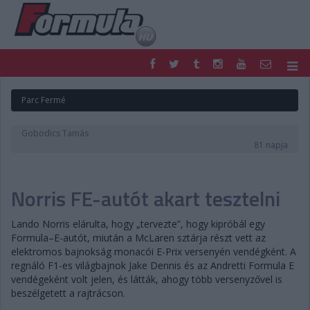
F1
PARC FERMÉ
Parc Fermé
FORMULA
MOTOR
NEMZETKÖZI
HAZAI
Gobodics Tamás
RETRO
EGYÉB
81 napja
PODCAST
SHOP
LIVE
TIPPJÁTÉK
Norris FE-autót akart tesztelni
DIGITÁLIS MAGAZIN
PONTÁLLÁSOK
VERSENYNAPTÁRAK
Lando Norris elárulta, hogy „tervezte”, hogy kipróbál egy
Formula–E-autót, miután a McLaren sztárja részt vett az
elektromos bajnokság monacói E-Prix versenyén vendégként. A
regnáló F1-es világbajnok Jake Dennis és az Andretti Formula E
vendégeként volt jelen, és látták, ahogy több versenyzővel is
beszélgetett a rajtrácson.