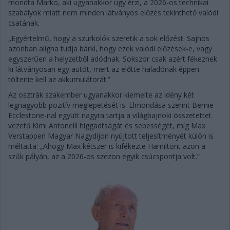
mondta Marko, aki ugyanakkor úgy érzi, a 2026-os technikai
szabályok miatt nem minden látványos előzés tekinthető valódi
csatának.
„Egyértelmű, hogy a szurkolók szeretik a sok előzést. Sajnos
azonban aligha tudja bárki, hogy ezek valódi előzések-e, vagy
egyszerűen a helyzetből adódnak. Sokszor csak azért fékeznek
ki látványosan egy autót, mert az előtte haladónak éppen
töltenie kell az akkumulátorát.”
Az osztrák szakember ugyanakkor kiemelte az idény két
legnagyobb pozitív meglepetését is. Elmondása szerint Bernie
Ecclestone-nal együtt nagyra tartja a világbajnoki összetettet
vezető Kimi Antonelli higgadtságát és sebességét, míg Max
Verstappen Magyar Nagydíjon nyújtott teljesítményét külön is
méltatta: „Ahogy Max kétszer is kifékezte Hamiltont azon a
szűk pályán, az a 2026-os szezon egyik csúcspontja volt.”