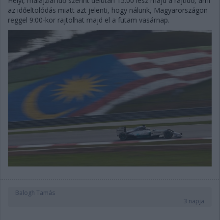
Helyi, malajziai idő szerint délután 15:00 lesz majd a rajtidő, ami
az időeltolódás miatt azt jelenti, hogy nálunk, Magyarországon
reggel 9:00-kor rajtolhat majd el a futam vasárnap.
Balogh Tamás
3 napja