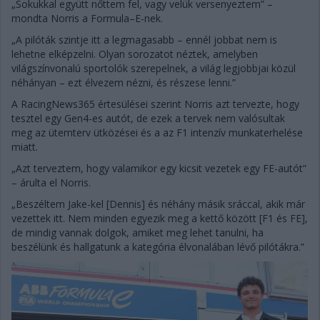
„Sokukkal együtt nőttem fel, vagy velük versenyeztem” –
mondta Norris a Formula–E-nek.
„A pilóták szintje itt a legmagasabb – ennél jobbat nem is
lehetne elképzelni. Olyan sorozatot néztek, amelyben
világszínvonalú sportolók szerepelnek, a világ legjobbjai közül
néhányan – ezt élvezem nézni, és részese lenni.”
A RacingNews365 értesülései szerint Norris azt tervezte, hogy
tesztel egy Gen4-es autót, de ezek a tervek nem valósultak
meg az ütemterv ütközései és a az F1 intenzív munkaterhelése
miatt.
„Azt terveztem, hogy valamikor egy kicsit vezetek egy FE-autót”
– árulta el Norris.
„Beszéltem Jake-kel [Dennis] és néhány másik sráccal, akik már
vezettek itt. Nem minden egyezik meg a kettő között [F1 és FE],
de mindig vannak dolgok, amiket meg lehet tanulni, ha
beszélünk és hallgatunk a kategória élvonalában lévő pilótákra.”