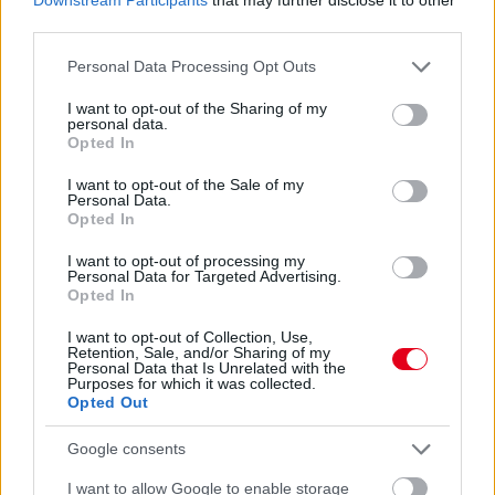
third parties.
Please note that this website/app uses one or more Google
Personal Data Processing Opt Outs
services and may gather and store information including but
not limited to your visit or usage behaviour. You may click to
I want to opt-out of the Sharing of my
personal data.
grant or deny consent to Google and its third-party tags to
Opted In
use your data for below specified purposes in below Google
Balogh Tamás
consent section.
I want to opt-out of the Sale of my
4 napja
Personal Data.
Opted In
I want to opt-out of processing my
Nem tud úrrá lenni a fékproblémákon a Cadillac
Personal Data for Targeted Advertising.
Opted In
Hiába hoztak az F1-es Magyar Nagydíjra fejlesztést is hozzá,
továbbra is szenvednek a fékhűtési problémáktól a Cadillacnél –
I want to opt-out of Collection, Use,
ismerte el Valtteri Bottas. A gond a leglátványosabban
Retention, Sale, and/or Sharing of my
Personal Data that Is Unrelated with the
Spielbergben ütötte fel a fejét, amikor mindkét autó kiesett
Purposes for which it was collected.
emiatt az első körökben. Ezért a Formula-1 új csapata a
Opted Out
Hungaroringre már új fékhűtő csatornával készült, de a
kanyarokkal tűzdelt mogyoródi pálya és a hőség ismét előhozta
Google consents
a problémát, így Bottas kiállni kényszerült.
I want to allow Google to enable storage
A finn elismerte: a Magyar Nagydíjon bebizonyosodott, hogy