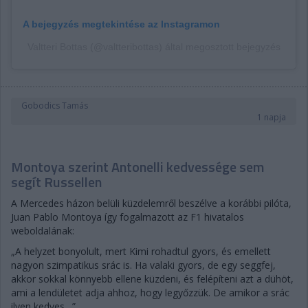
A bejegyzés megtekintése az Instagramon
Valtteri Bottas (@valtteribottas) által megosztott bejegyzés
Gobodics Tamás
1 napja
Montoya szerint Antonelli kedvessége sem
segít Russellen
A Mercedes házon belüli küzdelemről beszélve a korábbi pilóta,
Juan Pablo Montoya így fogalmazott az F1 hivatalos
weboldalának:
„A helyzet bonyolult, mert Kimi rohadtul gyors, és emellett
nagyon szimpatikus srác is. Ha valaki gyors, de egy seggfej,
akkor sokkal könnyebb ellene küzdeni, és felépíteni azt a dühöt,
ami a lendületet adja ahhoz, hogy legyőzzük. De amikor a srác
ilyen kedves…”