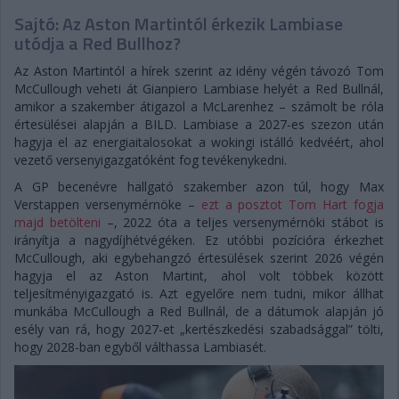
Sajtó: Az Aston Martintól érkezik Lambiase
utódja a Red Bullhoz?
Az Aston Martintól a hírek szerint az idény végén távozó Tom
McCullough veheti át Gianpiero Lambiase helyét a Red Bullnál,
amikor a szakember átigazol a McLarenhez – számolt be róla
értesülései alapján a BILD. Lambiase a 2027-es szezon után
hagyja el az energiaitalosokat a wokingi istálló kedvéért, ahol
vezető versenyigazgatóként fog tevékenykedni.
A GP becenévre hallgató szakember azon túl, hogy Max
Verstappen versenymérnöke –
ezt a posztot Tom Hart fogja
majd betölteni
–, 2022 óta a teljes versenymérnöki stábot is
irányítja a nagydíjhétvégéken. Ez utóbbi pozícióra érkezhet
McCullough, aki egybehangzó értesülések szerint 2026 végén
hagyja el az Aston Martint, ahol volt többek között
teljesítményigazgató is. Azt egyelőre nem tudni, mikor állhat
munkába McCullough a Red Bullnál, de a dátumok alapján jó
esély van rá, hogy 2027-et „kertészkedési szabadsággal” tölti,
hogy 2028-ban egyből válthassa Lambiasét.