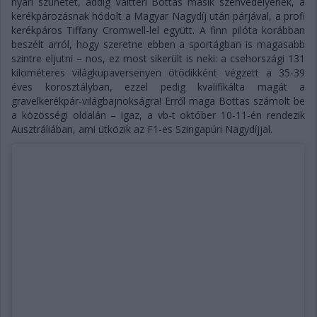
nyári szünetet, addig Valtteri Bottas másik szenvedélyének, a
kerékpározásnak hódolt a Magyar Nagydíj után párjával, a profi
kerékpáros Tiffany Cromwell-lel együtt. A finn pilóta korábban
beszélt arról, hogy szeretne ebben a sportágban is magasabb
szintre eljutni – nos, ez most sikerült is neki: a csehországi 131
kilométeres világkupaversenyen ötödikként végzett a 35-39
éves korosztályban, ezzel pedig kvalifikálta magát a
gravelkerékpár-világbajnokságra! Erről maga Bottas számolt be
a közösségi oldalán – igaz, a vb-t október 10-11-én rendezik
Ausztráliában, ami ütközik az F1-es Szingapúri Nagydíjjal.