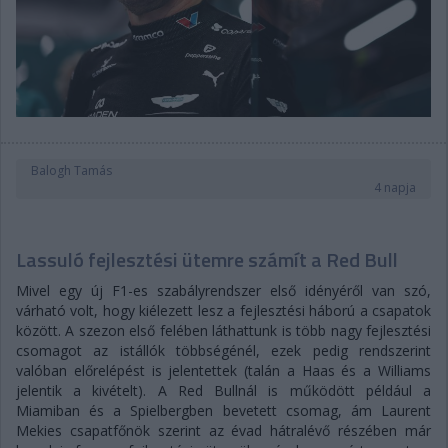
Balogh Tamás
4 napja
Lassuló fejlesztési ütemre számít a Red Bull
Mivel egy új F1-es szabályrendszer első idényéről van szó,
várható volt, hogy kiélezett lesz a fejlesztési háború a csapatok
között. A szezon első felében láthattunk is több nagy fejlesztési
csomagot az istállók többségénél, ezek pedig rendszerint
valóban előrelépést is jelentettek (talán a Haas és a Williams
jelentik a kivételt). A Red Bullnál is működött például a
Miamiban és a Spielbergben bevetett csomag, ám Laurent
Mekies csapatfőnök szerint az évad hátralévő részében már