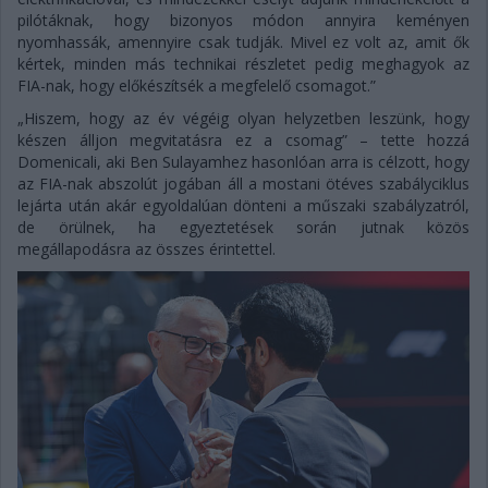
pilótáknak, hogy bizonyos módon annyira keményen
nyomhassák, amennyire csak tudják. Mivel ez volt az, amit ők
kértek, minden más technikai részletet pedig meghagyok az
FIA-nak, hogy előkészítsék a megfelelő csomagot.”
„Hiszem, hogy az év végéig olyan helyzetben leszünk, hogy
készen álljon megvitatásra ez a csomag” – tette hozzá
Domenicali, aki Ben Sulayamhez hasonlóan arra is célzott, hogy
az FIA-nak abszolút jogában áll a mostani ötéves szabályciklus
lejárta után akár egyoldalúan dönteni a műszaki szabályzatról,
de örülnek, ha egyeztetések során jutnak közös
megállapodásra az összes érintettel.