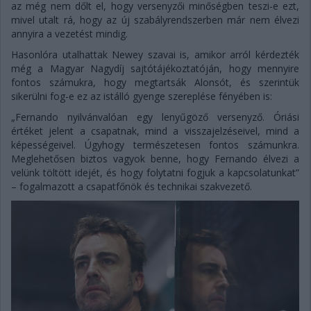
az még nem dőlt el, hogy versenyzői minőségben teszi-e ezt,
mivel utalt rá, hogy az új szabályrendszerben már nem élvezi
annyira a vezetést mindig.
Hasonlóra utalhattak Newey szavai is, amikor arról kérdezték
még a Magyar Nagydíj sajtótájékoztatóján, hogy mennyire
fontos számukra, hogy megtartsák Alonsót, és szerintük
sikerülni fog-e ez az istálló gyenge szereplése fényében is:
„Fernando nyilvánvalóan egy lenyűgöző versenyző. Óriási
értéket jelent a csapatnak, mind a visszajelzéseivel, mind a
képességeivel. Úgyhogy természetesen fontos számunkra.
Meglehetősen biztos vagyok benne, hogy Fernando élvezi a
velünk töltött idejét, és hogy folytatni fogjuk a kapcsolatunkat”
– fogalmazott a csapatfőnök és technikai szakvezető.