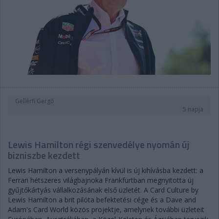
Gellérfi Gergő
5 napja
Lewis Hamilton régi szenvedélye nyomán új
bizniszbe kezdett
Lewis Hamilton a versenypályán kívül is új kihívásba kezdett: a
Ferrari hétszeres világbajnoka Frankfurtban megnyitotta új
gyűjtőkártyás vállalkozásának első üzletét. A Card Culture by
Lewis Hamilton a brit pilóta befektetési cége és a Dave and
Adam's Card World közös projektje, amelynek további üzleteit