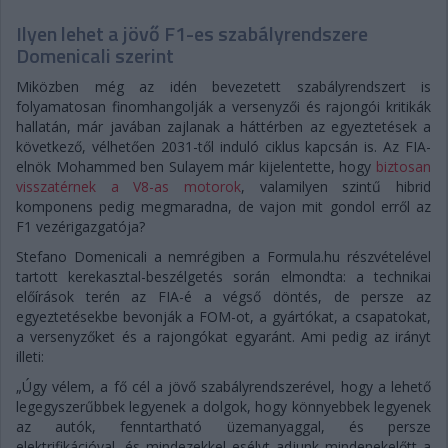
Ilyen lehet a jövő F1-es szabályrendszere
Domenicali szerint
Miközben még az idén bevezetett szabályrendszert is
folyamatosan finomhangolják a versenyzői és rajongói kritikák
hallatán, már javában zajlanak a háttérben az egyeztetések a
következő, vélhetően 2031-től induló ciklus kapcsán is. Az FIA-
elnök Mohammed ben Sulayem már kijelentette, hogy
biztosan
visszatérnek a V8-as motorok
, valamilyen szintű hibrid
komponens pedig megmaradna, de vajon mit gondol erről az
F1 vezérigazgatója?
Stefano Domenicali a nemrégiben a Formula.hu részvételével
tartott kerekasztal-beszélgetés során elmondta: a technikai
előírások terén az FIA-é a végső döntés, de persze az
egyeztetésekbe bevonják a FOM-ot, a gyártókat, a csapatokat,
a versenyzőket és a rajongókat egyaránt. Ami pedig az irányt
illeti:
„Úgy vélem, a fő cél a jövő szabályrendszerével, hogy a lehető
legegyszerűbbek legyenek a dolgok, hogy könnyebbek legyenek
az autók, fenntartható üzemanyaggal, és persze
elektrifikációval, és mindezekkel esélyt adjunk mindenekelőtt a