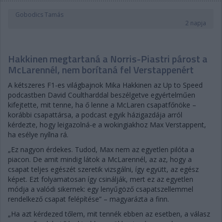
Gobodics Tamás
2 napja
Hakkinen megtartaná a Norris-Piastri párost a
McLarennél, nem borítaná fel Verstappenért
A kétszeres F1-es világbajnok Mika Hakkinen az Up to Speed
podcastben David Coultharddal beszélgetve egyértelműen
kifejtette, mit tenne, ha ő lenne a McLaren csapatfőnöke –
korábbi csapattársa, a podcast egyik házigazdája arról
kérdezte, hogy leigazolná-e a wokingiakhoz Max Verstappent,
ha esélye nyílna rá.
„Ez nagyon érdekes. Tudod, Max nem az egyetlen pilóta a
piacon. De amit mindig látok a McLarennél, az az, hogy a
csapat teljes egészét szeretik vizsgálni, így együtt, az egész
képet. Ezt folyamatosan így csinálják, mert ez az egyetlen
módja a valódi sikernek: egy lenyűgöző csapatszellemmel
rendelkező csapat felépítése” – magyarázta a finn.
„Ha azt kérdezed tőlem, mit tennék ebben az esetben, a válasz