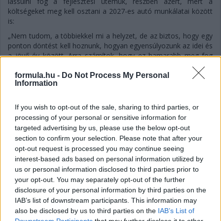
lassulni fog a fejlesztési ütemük, részben azért, mert a
költségeket meg kell osztani a 2027-es autó munkálatai között
is:
„Nem tudom, a többiekkel mi a helyzet, de az biztos, hogy egy
ponton döntést kell hoznunk, hogyan egyensúlyozunk az idei és
a jövő év között. Arra számítok, hogy ez hamarabb meg fog
történni, mint tavaly. Szóval főleg a szabályzat fényében
dönteni fogunk” – idézi Mekiest a Crash.net. „Ami minket illet,
formula.hu -
Do Not Process My Personal
Information
rengeteg fejlesztést hoztunk mostanáig, hogy próbáljuk
korrigálni azt a hatalmas hátrányt, amivel eleinte rendelkeztünk.
Valószínűleg nehéz elképzelni, hogy ebben a ritmusban fogjuk
If you wish to opt-out of the sale, sharing to third parties, or
folytatni, mindenesetre meglátjuk, mi a legjobb módja annak,
processing of your personal or sensitive information for
hogy ledolgozzuk ezt az utolsó három tizedmásodpercet.”
targeted advertising by us, please use the below opt-out
section to confirm your selection. Please note that after your
opt-out request is processed you may continue seeing
interest-based ads based on personal information utilized by
us or personal information disclosed to third parties prior to
your opt-out. You may separately opt-out of the further
disclosure of your personal information by third parties on the
IAB’s list of downstream participants. This information may
also be disclosed by us to third parties on the
IAB’s List of
Downstream Participants
that may further disclose it to other