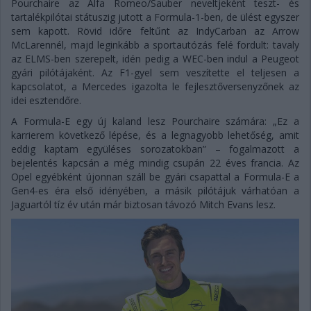
Pourchaire az Alfa Romeo/Sauber neveltjeként teszt- és
tartalékpilótai státuszig jutott a Formula-1-ben, de ülést egyszer
sem kapott. Rövid időre feltűnt az IndyCarban az Arrow
McLarennél, majd leginkább a sportautózás felé fordult: tavaly
az ELMS-ben szerepelt, idén pedig a WEC-ben indul a Peugeot
gyári pilótájaként. Az F1-gyel sem veszítette el teljesen a
kapcsolatot, a Mercedes igazolta le fejlesztőversenyzőnek az
idei esztendőre.
A Formula-E egy új kaland lesz Pourchaire számára: „Ez a
karrierem következő lépése, és a legnagyobb lehetőség, amit
eddig kaptam együléses sorozatokban” – fogalmazott a
bejelentés kapcsán a még mindig csupán 22 éves francia. Az
Opel egyébként újonnan száll be gyári csapattal a Formula-E a
Gen4-es éra első idényében, a másik pilótájuk várhatóan a
Jaguartól tíz év után már biztosan távozó Mitch Evans lesz.