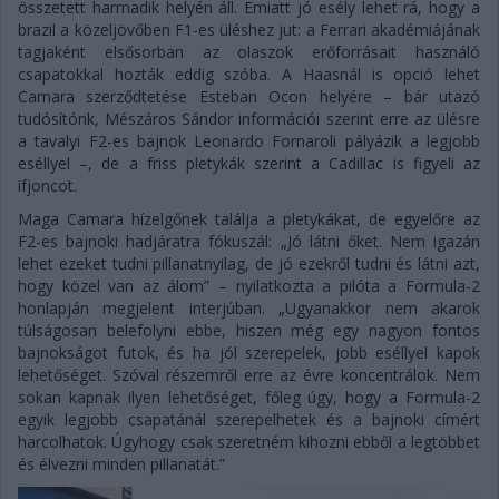
összetett harmadik helyén áll. Emiatt jó esély lehet rá, hogy a
brazil a közeljövőben F1-es üléshez jut: a Ferrari akadémiájának
tagjaként elsősorban az olaszok erőforrásait használó
csapatokkal hozták eddig szóba. A Haasnál is opció lehet
Camara szerződtetése Esteban Ocon helyére – bár utazó
tudósítónk, Mészáros Sándor információi szerint erre az ülésre
a tavalyi F2-es bajnok Leonardo Fornaroli pályázik a legjobb
eséllyel –, de a friss pletykák szerint a Cadillac is figyeli az
ifjoncot.
Maga Camara hízelgőnek találja a pletykákat, de egyelőre az
F2-es bajnoki hadjáratra fókuszál: „Jó látni őket. Nem igazán
lehet ezeket tudni pillanatnyilag, de jó ezekről tudni és látni azt,
hogy közel van az álom” – nyilatkozta a pilóta a Formula-2
honlapján megjelent interjúban. „Ugyanakkor nem akarok
túlságosan belefolyni ebbe, hiszen még egy nagyon fontos
bajnokságot futok, és ha jól szerepelek, jobb eséllyel kapok
lehetőséget. Szóval részemről erre az évre koncentrálok. Nem
sokan kapnak ilyen lehetőséget, főleg úgy, hogy a Formula-2
egyik legjobb csapatánál szerepelhetek és a bajnoki címért
harcolhatok. Úgyhogy csak szeretném kihozni ebből a legtöbbet
és élvezni minden pillanatát.”