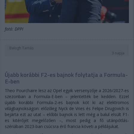
fotó: DPPI
Balogh Tamás
3 napja
Újabb korábbi F2-es bajnok folytatja a Formula-
E-ben
Theo Pourchaire lesz az Opel egyik versenyzője a 2026/2027-es
szezonban a Formula-E-ben – jelentették be kedden. Ezzel
újabb korábbi Formula-2-es bajnok köt ki az elektromos
világbajnokságon: előzőleg Nyck de Vries és Felipe Drugovich is
bejárta ezt az utat – előbbi bajnok is lett még a balul elsült F1-
es kitérőjét megelőzően –, most pedig a fő utánpótlás-
szériában 2023-ban csúcsra érő francia követi a példájukat.