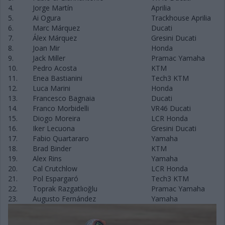
4.
Jorge Martín
Aprilia
5.
Ai Ogura
Trackhouse Aprilia
6.
Marc Márquez
Ducati
7.
Álex Márquez
Gresini Ducati
8.
Joan Mir
Honda
9.
Jack Miller
Pramac Yamaha
10.
Pedro Acosta
KTM
11.
Enea Bastianini
Tech3 KTM
12.
Luca Marini
Honda
13.
Francesco Bagnaia
Ducati
14.
Franco Morbidelli
VR46 Ducati
15.
Diogo Moreira
LCR Honda
16.
Iker Lecuona
Gresini Ducati
17.
Fabio Quartararo
Yamaha
18.
Brad Binder
KTM
19.
Alex Rins
Yamaha
20.
Cal Crutchlow
LCR Honda
21.
Pol Espargaró
Tech3 KTM
22.
Toprak Razgatlıoğlu
Pramac Yamaha
23.
Augusto Fernández
Yamaha