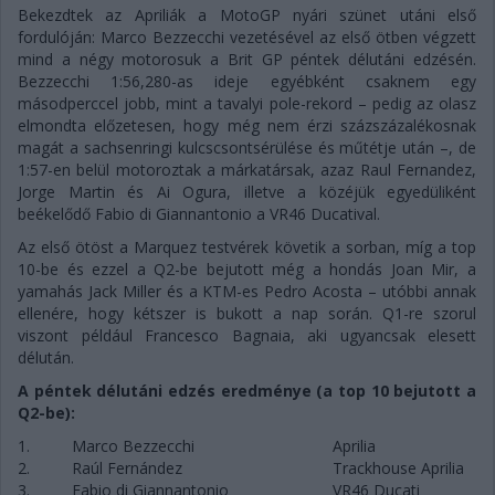
Bekezdtek az Apriliák a MotoGP nyári szünet utáni első
fordulóján: Marco Bezzecchi vezetésével az első ötben végzett
mind a négy motorosuk a Brit GP péntek délutáni edzésén.
Bezzecchi 1:56,280-as ideje egyébként csaknem egy
másodperccel jobb, mint a tavalyi pole-rekord – pedig az olasz
elmondta előzetesen, hogy még nem érzi százszázalékosnak
magát a sachsenringi kulcscsontsérülése és műtétje után –, de
1:57-en belül motoroztak a márkatársak, azaz Raul Fernandez,
Jorge Martin és Ai Ogura, illetve a közéjük egyedüliként
beékelődő Fabio di Giannantonio a VR46 Ducatival.
Az első ötöst a Marquez testvérek követik a sorban, míg a top
10-be és ezzel a Q2-be bejutott még a hondás Joan Mir, a
yamahás Jack Miller és a KTM-es Pedro Acosta – utóbbi annak
ellenére, hogy kétszer is bukott a nap során. Q1-re szorul
viszont például Francesco Bagnaia, aki ugyancsak elesett
délután.
A péntek délutáni edzés eredménye (a top 10 bejutott a
Q2-be):
1.
Marco Bezzecchi
Aprilia
2.
Raúl Fernández
Trackhouse Aprilia
3.
Fabio di Giannantonio
VR46 Ducati