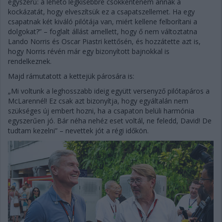
egyszerű: a lehető legkisebbre csökkenteném annak a
kockázatát, hogy elveszítsük ez a csapatszellemet. Ha egy
csapatnak két kiváló pilótája van, miért kellene felborítani a
dolgokat?” – foglalt állást amellett, hogy ő nem változtatna
Lando Norris és Oscar Piastri kettősén, és hozzátette azt is,
hogy Norris révén már egy bizonyított bajnokkal is
rendelkeznek.
Majd rámutatott a kettejük párosára is:
„Mi voltunk a leghosszabb ideig együtt versenyző pilótapáros a
McLarennél! Ez csak azt bizonyítja, hogy egyáltalán nem
szükséges új embert hozni, ha a csapaton belüli harmónia
egyszerűen jó. Bár néha nehéz eset voltál, ne feledd, David! De
tudtam kezelni” – nevettek jót a régi időkön.