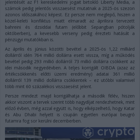
jelentését az F1 kereskedelmi jogait birtokló Liberty Media, a
számok pedig jelentős visszaesést mutatnak a 2025-ös szezon
azonos időszakához képest. Ez persze nem meglepő, hiszen a
közel-keleti konfliktus miatt elmaradt az áprilisra tervezett
bahreini és dzsiddai futam (előbbit Sepangban pótolják
októberben), a kevesebb verseny pedig érezteti hatását a
pénzügyi mutatókban is.
Az április és június közötti bevétel a 2025-ös 1,22 milliárd
dollárról idén 764 millió dollárra esett vissza, míg a működés
bevétel pedig 293 millió dollárról 73 millió dollárra csökkent az
idei második negyedévben. A teljes korrigált OIBDA (azaz az
értékcsökkenés előtti üzemi eredmény) adatai 361 millió
dollárról 139 millió dollárra csökkentek – ez utóbbi valamivel
több mint 60 százalékos visszaesést jelent.
Persze mindezt majd korrigálhatja a második félév, hiszen
akkor viszont a tervek szerint több nagydíjat rendezhetnek, mint
előző évben, még azzal együtt is, hogy elképzelhető, hogy Katar
és Abu Dhabi helyett is csupán egyetlen európai beugró
futamra fog sor kerülni decemberben.