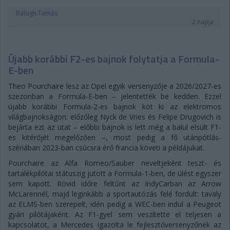
Balogh Tamás
2 napja
Újabb korábbi F2-es bajnok folytatja a Formula-
E-ben
Theo Pourchaire lesz az Opel egyik versenyzője a 2026/2027-es
szezonban a Formula-E-ben – jelentették be kedden. Ezzel
újabb korábbi Formula-2-es bajnok köt ki az elektromos
világbajnokságon: előzőleg Nyck de Vries és Felipe Drugovich is
bejárta ezt az utat – előbbi bajnok is lett még a balul elsült F1-
es kitérőjét megelőzően –, most pedig a fő utánpótlás-
szériában 2023-ban csúcsra érő francia követi a példájukat.
Pourchaire az Alfa Romeo/Sauber neveltjeként teszt- és
tartalékpilótai státuszig jutott a Formula-1-ben, de ülést egyszer
sem kapott. Rövid időre feltűnt az IndyCarban az Arrow
McLarennél, majd leginkább a sportautózás felé fordult: tavaly
az ELMS-ben szerepelt, idén pedig a WEC-ben indul a Peugeot
gyári pilótájaként. Az F1-gyel sem veszítette el teljesen a
kapcsolatot, a Mercedes igazolta le fejlesztőversenyzőnek az