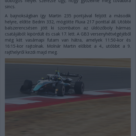
dobogós helyét szerezte úgy, hogy győzelme még továbbra
sincs.
A bajnokságban így Martin 235 pontjával feljött a második
helyre, előtte Bedrin 332, mögötte Fluxa 217 ponttal áll. Utóbbi
balszerencsésen jött ki szombaton az üldözőboly hármas
csatájából: kipördült és csak 17. lett. A GB3 versenyhétvégéjéből
még két vasárnapi futam van hátra, amelyek 11:50-kor és
16:15-kor rajtolnak. Molnár Martin előbbit a 4., utóbbit a 9.
rajthelyről kezdi majd meg.