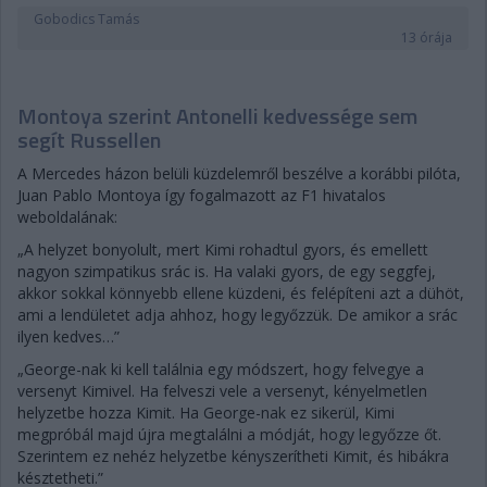
Gobodics Tamás
13 órája
Montoya szerint Antonelli kedvessége sem
segít Russellen
A Mercedes házon belüli küzdelemről beszélve a korábbi pilóta,
Juan Pablo Montoya így fogalmazott az F1 hivatalos
weboldalának:
„A helyzet bonyolult, mert Kimi rohadtul gyors, és emellett
nagyon szimpatikus srác is. Ha valaki gyors, de egy seggfej,
akkor sokkal könnyebb ellene küzdeni, és felépíteni azt a dühöt,
ami a lendületet adja ahhoz, hogy legyőzzük. De amikor a srác
ilyen kedves…”
„George-nak ki kell találnia egy módszert, hogy felvegye a
versenyt Kimivel. Ha felveszi vele a versenyt, kényelmetlen
helyzetbe hozza Kimit. Ha George-nak ez sikerül, Kimi
megpróbál majd újra megtalálni a módját, hogy legyőzze őt.
Szerintem ez nehéz helyzetbe kényszerítheti Kimit, és hibákra
késztetheti.”