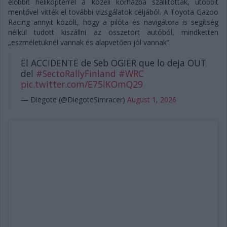
előbbit helikopterrel a közeli kórházba szállították, utóbbit
mentővel vitték el további vizsgálatok céljából. A Toyota Gazoo
Racing annyit közölt, hogy a pilóta és navigátora is segítség
nélkül tudott kiszállni az összetört autóból, mindketten
„eszméletüknél vannak és alapvetően jól vannak”.
El ACCIDENTE de Seb OGIER que lo deja OUT
del
#SectoRallyFinland
#WRC
pic.twitter.com/E75lKOmQ29
— Diegote (@DiegoteSimracer)
August 1, 2026