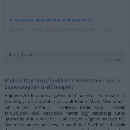
A bejegyzés megtekintése az Instagramon
Marek On The Stage (@marekonthestage) által megosztott bejegyzés
Balogh Tamás
5 napja
Molnár Martin második lett Silverstone-ban, a
bajnokságban is előrelépett
Hajmeresztő futamon a győzelemért harcolva lett második a
One Magyarország által szponzorált Molnár Martin Silverstone-
ban, a brit Forma–3 – hivatalos nevén GB3 – ötödik
fordulójának első versenyén. Martin egy biztonsági autós
újraindítás után a vezetést is átvette, de végül mindössze hét
tizedmásodperces hátránnyal második lett. Ezzel már a hatodik