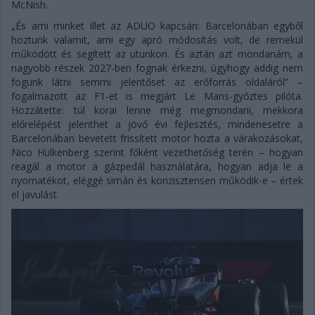
McNish.
„És ami minket illet az ADUO kapcsán: Barcelonában egyből
hoztunk valamit, ami egy apró módosítás volt, de remekül
működött és segített az utunkon. És aztán azt mondanám, a
nagyobb részek 2027-ben fognak érkezni, úgyhogy addig nem
fogunk látni semmi jelentőset az erőforrás oldaláról” –
fogalmazott az F1-et is megjárt Le Mans-győztes pilóta.
Hozzátette: túl korai lenne még megmondani, mekkora
előrelépést jelenthet a jövő évi fejlesztés, mindenesetre a
Barcelonában bevetett frissített motor hozta a várakozásokat,
Nico Hülkenberg szerint főként vezethetőség terén – hogyan
reagál a motor a gázpedál használatára, hogyan adja le a
nyomatékot, eléggé simán és konzisztensen működik-e – értek
el javulást.