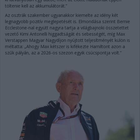
töltenie kell az akkumulátorát.”
Az osztrák szakember ugyanakkor kiemelte az idény két
legnagyobb pozitív meglepetését is. Elmondása szerint Bernie
Ecclestone-nal együtt nagyra tartja a világbajnoki összetettet
vezető Kimi Antonelli higgadtságát és sebességét, míg Max
Verstappen Magyar Nagydíjon nyújtott teljesítményét külön is
méltatta: „Ahogy Max kétszer is kifékezte Hamiltont azon a
szűk pályán, az a 2026-os szezon egyik csúcspontja volt.”