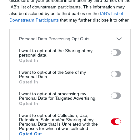
disclosure of your personal information by third parties on the
IAB’s list of downstream participants. This information may
Balogh Tamás
also be disclosed by us to third parties on the
IAB’s List of
3 napja
Downstream Participants
that may further disclose it to other
third parties.
Lassuló fejlesztési ütemre számít a Red Bull
Please note that this website/app uses one or more Google
Personal Data Processing Opt Outs
services and may gather and store information including but
Mivel egy új F1-es szabályrendszer első idényéről van szó,
not limited to your visit or usage behaviour. You may click to
I want to opt-out of the Sharing of my
várható volt, hogy kiélezett lesz a fejlesztési háború a csapatok
personal data.
grant or deny consent to Google and its third-party tags to
Opted In
között. A szezon első felében láthattunk is több nagy fejlesztési
use your data for below specified purposes in below Google
csomagot az istállók többségénél, ezek pedig rendszerint
consent section.
I want to opt-out of the Sale of my
valóban előrelépést is jelentettek (talán a Haas és a Williams
Personal Data.
jelentik a kivételt). A Red Bullnál is működött például a
Opted In
Miamiban és a Spielbergben bevetett csomag, ám Laurent
Mekies csapatfőnök szerint az évad hátralévő részében már
I want to opt-out of processing my
Personal Data for Targeted Advertising.
lassulni fog a fejlesztési ütemük, részben azért, mert a
Opted In
költségeket meg kell osztani a 2027-es autó munkálatai között
is:
I want to opt-out of Collection, Use,
Retention, Sale, and/or Sharing of my
„Nem tudom, a többiekkel mi a helyzet, de az biztos, hogy egy
Personal Data that Is Unrelated with the
ponton döntést kell hoznunk, hogyan egyensúlyozunk az idei és
Purposes for which it was collected.
a jövő év között. Arra számítok, hogy ez hamarabb meg fog
Opted Out
történni, mint tavaly. Szóval főleg a szabályzat fényében