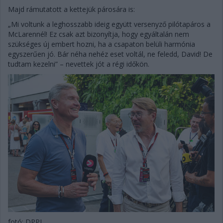
Majd rámutatott a kettejük párosára is:
„Mi voltunk a leghosszabb ideig együtt versenyző pilótapáros a
McLarennél! Ez csak azt bizonyítja, hogy egyáltalán nem
szükséges új embert hozni, ha a csapaton belüli harmónia
egyszerűen jó. Bár néha nehéz eset voltál, ne feledd, David! De
tudtam kezelni” – nevettek jót a régi időkön.
fotó: DPPI