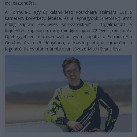
idei esztendőre.
A Formula-E egy új kaland lesz Pourchaire számára: „Ez a
karrierem következő lépése, és a legnagyobb lehetőség, amit
eddig kaptam együléses sorozatokban” – fogalmazott a
bejelentés kapcsán a még mindig csupán 22 éves francia. Az
Opel egyébként újonnan száll be gyári csapattal a Formula-E a
Gen4-es éra első idényében, a másik pilótájuk várhatóan a
Jaguartól tíz év után már biztosan távozó Mitch Evans lesz.