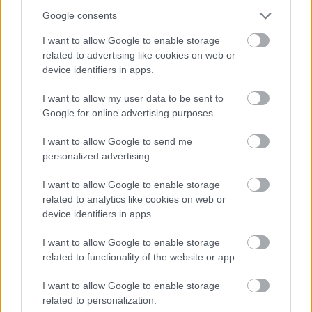
dönteni fogunk” – idézi Mekiest a Crash.net. „Ami minket illet,
Google consents
rengeteg fejlesztést hoztunk mostanáig, hogy próbáljuk
korrigálni azt a hatalmas hátrányt, amivel eleinte rendelkeztünk.
I want to allow Google to enable storage
Valószínűleg nehéz elképzelni, hogy ebben a ritmusban fogjuk
related to advertising like cookies on web or
folytatni, mindenesetre meglátjuk, mi a legjobb módja annak,
device identifiers in apps.
hogy ledolgozzuk ezt az utolsó három tizedmásodpercet.”
I want to allow my user data to be sent to
Google for online advertising purposes.
I want to allow Google to send me
personalized advertising.
I want to allow Google to enable storage
related to analytics like cookies on web or
device identifiers in apps.
I want to allow Google to enable storage
related to functionality of the website or app.
I want to allow Google to enable storage
related to personalization.