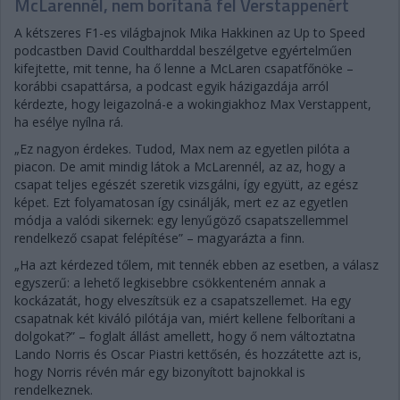
McLarennél, nem borítaná fel Verstappenért
A kétszeres F1-es világbajnok Mika Hakkinen az Up to Speed
podcastben David Coultharddal beszélgetve egyértelműen
kifejtette, mit tenne, ha ő lenne a McLaren csapatfőnöke –
korábbi csapattársa, a podcast egyik házigazdája arról
kérdezte, hogy leigazolná-e a wokingiakhoz Max Verstappent,
ha esélye nyílna rá.
„Ez nagyon érdekes. Tudod, Max nem az egyetlen pilóta a
piacon. De amit mindig látok a McLarennél, az az, hogy a
csapat teljes egészét szeretik vizsgálni, így együtt, az egész
képet. Ezt folyamatosan így csinálják, mert ez az egyetlen
módja a valódi sikernek: egy lenyűgöző csapatszellemmel
rendelkező csapat felépítése” – magyarázta a finn.
„Ha azt kérdezed tőlem, mit tennék ebben az esetben, a válasz
egyszerű: a lehető legkisebbre csökkenteném annak a
kockázatát, hogy elveszítsük ez a csapatszellemet. Ha egy
csapatnak két kiváló pilótája van, miért kellene felborítani a
dolgokat?” – foglalt állást amellett, hogy ő nem változtatna
Lando Norris és Oscar Piastri kettősén, és hozzátette azt is,
hogy Norris révén már egy bizonyított bajnokkal is
rendelkeznek.