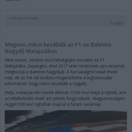
Gobodics Tamás
1 napja
Megvan, mikor kezdődik az F1-es Bahreini
Nagydíj Malajziában
Mint ismert, október első hétvégéjén visszatér az F1
Malajziába, Sepangba, ahol 2017 után rendeznek újra versenyt,
méghozzá a Bahreini Nagydíjat. A furcsaságról sokat írtunk
már, de az FIA idő közben megerősítette a legfontosabb
információt: hogy mikor kezdődik a nagydíj.
Helyi, malajziai idő szerint délután 15:00 lesz majd a rajtidő, ami
az időeltolódás miatt azt jelenti, hogy nálunk, Magyarországon
reggel 9:00-kor rajtolhat majd el a futam vasárnap.