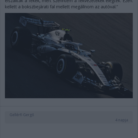
elszálltak a fékek, mert szerintem a fékvezetékek elégtek. Ezért
kellett a bokszbejárati fal mellett megállnom az autóval.”
Gellérfi Gergő
4 napja