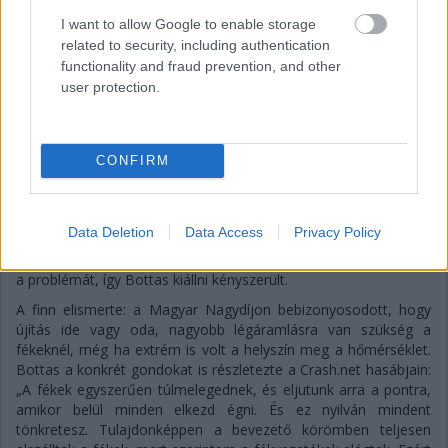
Balogh Tamás
I want to allow Google to enable storage
3 napja
related to security, including authentication
functionality and fraud prevention, and other
user protection.
Nem tud úrrá lenni a fékproblémákon a Cadillac
Hiába hoztak az F1-es Magyar Nagydíjra fejlesztést is hozzá,
továbbra is szenvednek a fékhűtési problémáktól a Cadillacnél –
CONFIRM
ismerte el Valtteri Bottas. A gond a leglátványosabban
Spielbergben ütötte fel a fejét, amikor mindkét autó kiesett
emiatt az első körökben. Ezért a Formula-1 új csapata a
Data Deletion
Data Access
Privacy Policy
Hungaroringre már új fékhűtő csatornával készült, de a
kanyarokkal tűzdelt mogyoródi pálya és a hőség ismét előhozta
a problémát, így Bottas kiállni kényszerült.
A finn elismerte: a Magyar Nagydíjon bebizonyosodott, hogy
újítás ide vagy oda, nagyobb légáramlásra van szükség a
fékeknél, még ha extrém is volt a helyszín meg a hőmérséklet.
Bottas a konkrét gondokat is részletezte a Crash.net hasábjain:
„A fékek egyszerűen túlmelegednek, és eljutunk arra a pontra,
amikor belül minden elkezd égni. És ez nyilván mindent
tönkretesz. Tulajdonképpen a bevezető körömben teljesen