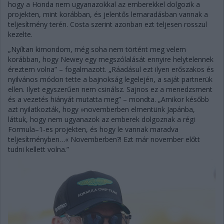
hogy a Honda nem ugyanazokkal az emberekkel dolgozik a
projekten, mint korábban, és jelentős lemaradásban vannak a
teljesítmény terén. Costa szerint azonban ezt teljesen rosszul
kezelte.
„Nyíltan kimondom, még soha nem történt meg velem
korábban, hogy Newey egy megszólalását ennyire helytelennek
éreztem volna” – fogalmazott. „Ráadásul ezt ilyen erőszakos és
nyilvános módon tette a bajnokság legelején, a saját partnerük
ellen. Ilyet egyszerűen nem csinálsz. Sajnos ez a menedzsment
és a vezetés hiányát mutatta meg” – mondta. „Amikor később
azt nyilatkozták, hogy »novemberben elmentünk Japánba,
láttuk, hogy nem ugyanazok az emberek dolgoznak a régi
Formula–1-es projekten, és hogy le vannak maradva
teljesítményben…« Novemberben?! Ezt már november előtt
tudni kellett volna.”