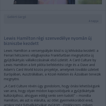
Gellérfi Gergő
4 napja
Lewis Hamilton régi szenvedélye nyomán új
bizniszbe kezdett
Lewis Hamilton a versenypályán kívül is új kihívásba kezdett: a
Ferrari hétszeres világbajnoka Frankfurtban megnyitotta új
gyűjtőkártyás vállalkozásának első üzletét. A Card Culture by
Lewis Hamilton a brit pilóta befektetési cége és a Dave and
Adam's Card World közös projektje, amelynek további üzleteit
Európában, Ausztráliában, a Közel-Keleten és Ázsiában tervezik
megnyitni.
„A Card Culture révén úgy gondolom, hogy óriási lehetőségünk
van arra, hogy olyan módon kapcsolódjunk a gyűjtőkártyák
kultúrájához, ahogyan eddig senki sem tudott” – mondta
Hamilton, aki azt is elárulta, az ötlet gyermekkorából ered,
amikor még futballkártyákat gyűjtött. „Emlékszem, milyen