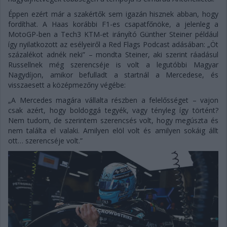
Éppen ezért már a szakértők sem igazán hisznek abban, hogy
fordíthat. A Haas korábbi F1-es csapatfőnöke, a jelenleg a
MotoGP-ben a Tech3 KTM-et irányító Günther Steiner például
így nyilatkozott az esélyeiről a Red Flags Podcast adásában: „Öt
százalékot adnék neki” – mondta Steiner, aki szerint ráadásul
Russellnek még szerencséje is volt a legutóbbi Magyar
Nagydíjon, amikor befulladt a startnál a Mercedese, és
visszaesett a középmezőny végébe:
„A Mercedes magára vállalta részben a felelősséget – vajon
csak azért, hogy boldoggá tegyék, vagy tényleg így történt?
Nem tudom, de szerintem szerencsés volt, hogy megúszta és
nem találta el valaki. Amilyen elöl volt és amilyen sokáig állt
ott… szerencséje volt.”