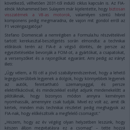
következő, vélhetően 2031-től induló ciklus kapcsán is. Az FIA-
elnök Mohammed ben Sulayem már kijelentette, hogy
biztosan
visszatérnek a V8-as motorok
, valamilyen szintű hibrid
komponens pedig megmaradna, de vajon mit gondol erről az
F1 vezérigazgatója?
Stefano Domenicali a nemrégiben a Formula.hu részvételével
tartott kerekasztal-beszélgetés során elmondta: a technikai
előírások terén az FIA-é a végső döntés, de persze az
egyeztetésekbe bevonják a FOM-ot, a gyártókat, a csapatokat,
a versenyzőket és a rajongókat egyaránt. Ami pedig az irányt
illeti:
„Úgy vélem, a fő cél a jövő szabályrendszerével, hogy a lehető
legegyszerűbbek legyenek a dolgok, hogy könnyebbek legyenek
az autók, fenntartható üzemanyaggal, és persze
elektrifikációval, és mindezekkel esélyt adjunk mindenekelőtt a
pilótáknak, hogy bizonyos módon annyira keményen
nyomhassák, amennyire csak tudják. Mivel ez volt az, amit ők
kértek, minden más technikai részletet pedig meghagyok az
FIA-nak, hogy előkészítsék a megfelelő csomagot.”
„Hiszem, hogy az év végéig olyan helyzetben leszünk, hogy
készen álljon megvitatásra ez a csomag” – tette hozzá