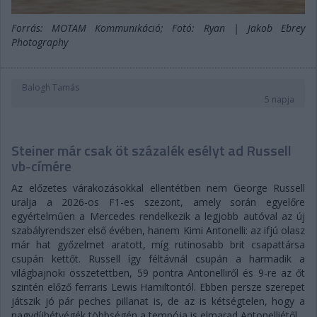
Forrás: MOTAM Kommunikáció; Fotó: Ryan | Jakob Ebrey
Photography
Balogh Tamás
5 napja
Steiner már csak öt százalék esélyt ad Russell
vb-címére
Az előzetes várakozásokkal ellentétben nem George Russell
uralja a 2026-os F1-es szezont, amely során egyelőre
egyértelműen a Mercedes rendelkezik a legjobb autóval az új
szabályrendszer első évében, hanem Kimi Antonelli: az ifjú olasz
már hat győzelmet aratott, míg rutinosabb brit csapattársa
csupán kettőt. Russell így féltávnál csupán a harmadik a
világbajnoki összetettben, 59 pontra Antonelliről és 9-re az őt
szintén előző ferraris Lewis Hamiltontól. Ebben persze szerepet
játszik jó pár peches pillanat is, de az is kétségtelen, hogy a
nagydíjhétvégék többségén a tempója is elmarad Antonelliétől.