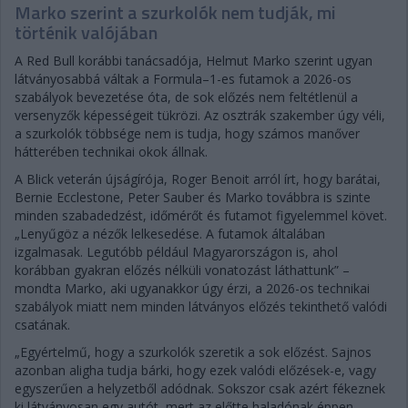
Marko szerint a szurkolók nem tudják, mi
történik valójában
A Red Bull korábbi tanácsadója, Helmut Marko szerint ugyan
látványosabbá váltak a Formula–1-es futamok a 2026-os
szabályok bevezetése óta, de sok előzés nem feltétlenül a
versenyzők képességeit tükrözi. Az osztrák szakember úgy véli,
a szurkolók többsége nem is tudja, hogy számos manőver
hátterében technikai okok állnak.
A Blick veterán újságírója, Roger Benoit arról írt, hogy barátai,
Bernie Ecclestone, Peter Sauber és Marko továbbra is szinte
minden szabadedzést, időmérőt és futamot figyelemmel követ.
„Lenyűgöz a nézők lelkesedése. A futamok általában
izgalmasak. Legutóbb például Magyarországon is, ahol
korábban gyakran előzés nélküli vonatozást láthattunk” –
mondta Marko, aki ugyanakkor úgy érzi, a 2026-os technikai
szabályok miatt nem minden látványos előzés tekinthető valódi
csatának.
„Egyértelmű, hogy a szurkolók szeretik a sok előzést. Sajnos
azonban aligha tudja bárki, hogy ezek valódi előzések-e, vagy
egyszerűen a helyzetből adódnak. Sokszor csak azért fékeznek
ki látványosan egy autót, mert az előtte haladónak éppen