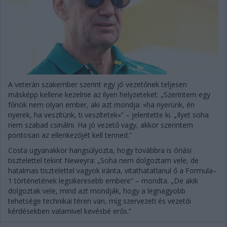
A veterán szakember szerint egy jó vezetőnek teljesen
másképp kellene kezelnie az ilyen helyzeteket: „Szerintem egy
főnök nem olyan ember, aki azt mondja: »ha nyerünk, én
nyerek, ha veszítünk, ti veszítetek«” – jelentette ki. „Ilyet soha
nem szabad csinálni. Ha jó vezető vagy, akkor szerintem
pontosan az ellenkezőjét kell tenned.”
Costa ugyanakkor hangsúlyozta, hogy továbbra is óriási
tisztelettel tekint Neweyra: „Soha nem dolgoztam vele, de
hatalmas tisztelettel vagyok iránta, vitathatatlanul ő a Formula–
1 történetének legsikeresebb embere” – mondta. „De akik
dolgoztak vele, mind azt mondják, hogy a legnagyobb
tehetsége technikai téren van, míg szervezeti és vezetői
kérdésekben valamivel kevésbé erős.”