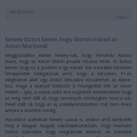
Balogh Tamás
2 napja
Newey biztos benne, hogy Alonso marad az
Aston Martinnál
Meggyőződése Adrian Newey-nak, hogy Fernando Alonso
élvezi, hogy az Aston Martin projekt részese lehet, és biztos
benne, hogy ez a jövőben is így marad. Bár a korábbi hetekben
felröppentek találgatások arról, hogy a kétszeres F1-es
világbajnok akár egy utolsó időszakra visszatérhet az Alpine-
hoz, maga a spanyol többször is hűségesküt tett az Aston
mellett – igaz, a szavai azért arra engednek következtetni, hogy
az még nem dőlt el, hogy versenyzői minőségben teszi-e ezt,
mivel utalt rá, hogy az új szabályrendszerben már nem élvezi
annyira a vezetést mindig.
Hasonlóra utalhattak Newey szavai is, amikor arról kérdezték
még a Magyar Nagydíj sajtótájékoztatóján, hogy mennyire
fontos számukra, hogy megtartsák Alonsót, és szerintük