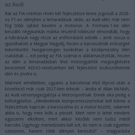
az Audi
Bár az FIA mérései révén két fejlesztésre lenne jogosult a 2026-
os F1-es idényben a lemaradásuk okán, az Audi idén már nem
fog több újítást bevetni a motoron. A Formula-1-be idén
beszálló négykarikás márka részéről többször elmondták, hogy
a hátrányuk nagy része az erőforrásból adódik – amit vissza is
igazolhatott a Magyar Nagydíj, hiszen a karosszériák erősségeit
kidomborító Hungaroringen konkrétan a középmezőny élén
csatáztak –, ezt pedig az FIA számai is alátámasztották, hiszen
az idén a lemaradásban lévő motorgyártók megsegítésére
bevezetett ADUO-rendszerben két fejlesztést eszközölhetnek
idén és jövőre is.
Mármint elméletben, ugyanis a barcelonai első lépcső után a
következő már csak 2027-ben érkezik – árulta el Allan McNish,
az Audi versenyigazgatója a Motorsportnak. Ennek oka pedig a
költségplafon. „Mindenkinek kompromisszumokat kell kötnie a
fejlesztések kapcsán a karosszéria és a motor között, valamint
abba is, hogy mire költi a pénzét. Mert nem is lehet mindent
egyszerre elkölteni, mert akkor később nem tudsz miből
harcolni. Úgyhogy menedzselni kell ezt, és nem is csak egyetlen
szezonon, hanem több idényen keresztül” – magyarázta