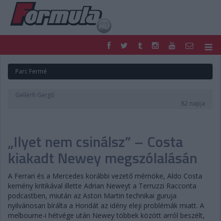
F1
PARC FERMÉ
Parc Fermé
FORMULA
MOTOR
NEMZETKÖZI
HAZAI
Gellérfi Gergő
RETRO
EGYÉB
82 napja
PODCAST
SHOP
LIVE
TIPPJÁTÉK
„Ilyet nem csinálsz” – Costa
DIGITÁLIS MAGAZIN
PONTÁLLÁSOK
VERSENYNAPTÁRAK
kiakadt Newey megszólalásán
A Ferrari és a Mercedes korábbi vezető mérnöke, Aldo Costa
kemény kritikával illette Adrian Neweyt a Terruzzi Racconta
podcastben, miután az Aston Martin technikai guruja
nyilvánosan bírálta a Hondát az idény eleji problémák miatt. A
melbourne-i hétvége után Newey többek között arról beszélt,