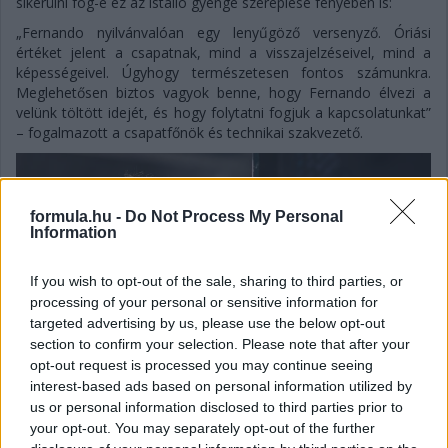
sikerülni fog-e ez az istálló gyenge szereplése fényében is:
„Fernando nyilvánvalóan egy lenyűgöző versenyző. Óriási
értéket jelent a csapatnak, mind a visszajelzéseivel, mind a
képességeivel. Úgyhogy természetesen fontos számunkra.
Meglehetősen biztos vagyok benne, hogy Fernando élvezi a
velünk töltött idejét, és hogy folytatni fogjuk a kapcsolatunkat”
– fogalmazott a csapatfőnök és technikai szakvezető.
formula.hu -
Do Not Process My Personal
Information
If you wish to opt-out of the sale, sharing to third parties, or
processing of your personal or sensitive information for
targeted advertising by us, please use the below opt-out
section to confirm your selection. Please note that after your
opt-out request is processed you may continue seeing
interest-based ads based on personal information utilized by
us or personal information disclosed to third parties prior to
your opt-out. You may separately opt-out of the further