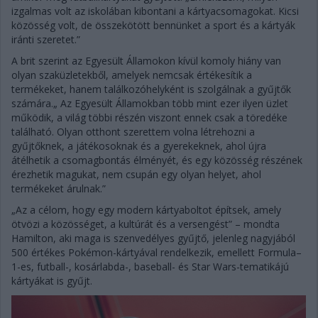
izgalmas volt az iskolában kibontani a kártyacsomagokat. Kicsi
közösség volt, de összekötött bennünket a sport és a kártyák
iránti szeretet.”
A brit szerint az Egyesült Államokon kívül komoly hiány van
olyan szaküzletekből, amelyek nemcsak értékesítik a
termékeket, hanem találkozóhelyként is szolgálnak a gyűjtők
számára.„ Az Egyesült Államokban több mint ezer ilyen üzlet
működik, a világ többi részén viszont ennek csak a töredéke
található. Olyan otthont szerettem volna létrehozni a
gyűjtőknek, a játékosoknak és a gyerekeknek, ahol újra
átélhetik a csomagbontás élményét, és egy közösség részének
érezhetik magukat, nem csupán egy olyan helyet, ahol
termékeket árulnak.”
„Az a célom, hogy egy modern kártyaboltot építsek, amely
ötvözi a közösséget, a kultúrát és a versengést” – mondta
Hamilton, aki maga is szenvedélyes gyűjtő, jelenleg nagyjából
500 értékes Pokémon-kártyával rendelkezik, emellett Formula–
1-es, futball-, kosárlabda-, baseball- és Star Wars-tematikájú
kártyákat is gyűjt.