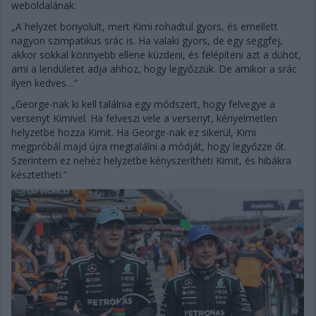
weboldalának:
„A helyzet bonyolult, mert Kimi rohadtul gyors, és emellett
nagyon szimpatikus srác is. Ha valaki gyors, de egy seggfej,
akkor sokkal könnyebb ellene küzdeni, és felépíteni azt a dühöt,
ami a lendületet adja ahhoz, hogy legyőzzük. De amikor a srác
ilyen kedves…”
„George-nak ki kell találnia egy módszert, hogy felvegye a
versenyt Kimivel. Ha felveszi vele a versenyt, kényelmetlen
helyzetbe hozza Kimit. Ha George-nak ez sikerül, Kimi
megpróbál majd újra megtalálni a módját, hogy legyőzze őt.
Szerintem ez nehéz helyzetbe kényszerítheti Kimit, és hibákra
késztetheti.”