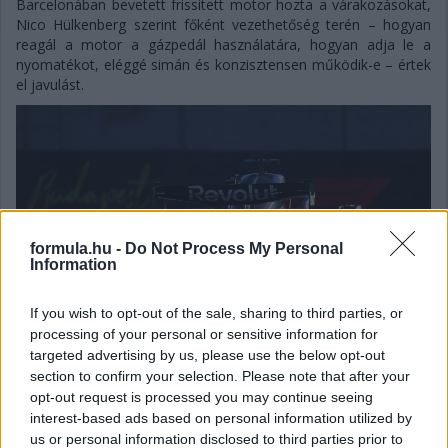
Barcelonában bevetett frissített motor hozta a várakozásokat,
Nico Hülkenberg szerint főként vezethetőség terén – hogyan
reagál a motor a gázpedál használatára, hogyan adja le a
nyomatékot, eléggé simán és konzisztensen működik-e – értek
el javulást.
formula.hu -
Do Not Process My Personal
Information
If you wish to opt-out of the sale, sharing to third parties, or
processing of your personal or sensitive information for
targeted advertising by us, please use the below opt-out
section to confirm your selection. Please note that after your
opt-out request is processed you may continue seeing
interest-based ads based on personal information utilized by
Balogh Tamás
us or personal information disclosed to third parties prior to