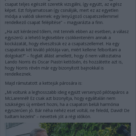
csapat teljes egészét szeretik vizsgálni, így együtt, az egész
képet. Ezt folyamatosan így csinálják, mert ez az egyetlen
módja a valódi sikernek: egy lenyűgöző csapatszellemmel
rendelkező csapat felépítése” – magyarázta a finn.
„Ha azt kérdezed tőlem, mit tennék ebben az esetben, a válasz
egyszerű: a lehető legkisebbre csökkenteném annak a
kockázatát, hogy elveszítsük ez a csapatszellemet. Ha egy
csapatnak két kiváló pilótája van, miért kellene felborítani a
dolgokat?” – foglalt állást amellett, hogy ő nem változtatna
Lando Norris és Oscar Piastri kettősén, és hozzátette azt is,
hogy Norris révén már egy bizonyított bajnokkal is
rendelkeznek.
Majd rámutatott a kettejük párosára is:
„Mi voltunk a leghosszabb ideig együtt versenyző pilótapáros a
McLarennél! Ez csak azt bizonyítja, hogy egyáltalán nem
szükséges új embert hozni, ha a csapaton belüli harmónia
egyszerűen jó. Bár néha nehéz eset voltál, ne feledd, David! De
tudtam kezelni” – nevettek jót a régi időkön.