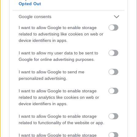
— Diegote (@DiegoteSimracer)
August 1, 2026
Opted Out
Google consents
I want to allow Google to enable storage
related to advertising like cookies on web or
device identifiers in apps.
I want to allow my user data to be sent to
Google for online advertising purposes.
I want to allow Google to send me
personalized advertising.
I want to allow Google to enable storage
related to analytics like cookies on web or
A bejegyzés megtekintése az Instagramon
device identifiers in apps.
Marek On The Stage (@marekonthestage) által megosztott bejegyzés
I want to allow Google to enable storage
related to functionality of the website or app.
I want to allow Google to enable storage
Balogh Tamás