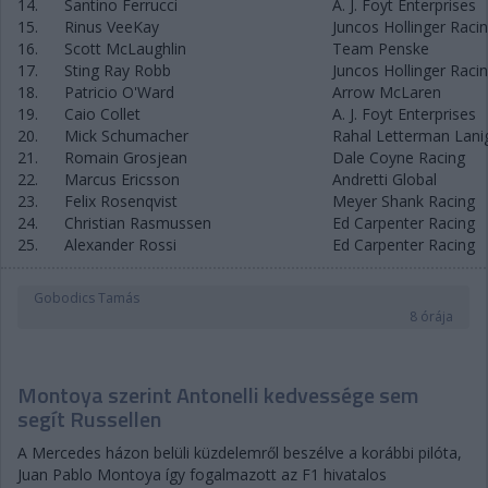
14.
Santino Ferrucci
A. J. Foyt Enterprises
15.
Rinus VeeKay
Juncos Hollinger Raci
16.
Scott McLaughlin
Team Penske
17.
Sting Ray Robb
Juncos Hollinger Raci
18.
Patricio O'Ward
Arrow McLaren
19.
Caio Collet
A. J. Foyt Enterprises
20.
Mick Schumacher
Rahal Letterman Lani
21.
Romain Grosjean
Dale Coyne Racing
22.
Marcus Ericsson
Andretti Global
23.
Felix Rosenqvist
Meyer Shank Racing
24.
Christian Rasmussen
Ed Carpenter Racing
25.
Alexander Rossi
Ed Carpenter Racing
Gobodics Tamás
8 órája
Montoya szerint Antonelli kedvessége sem
segít Russellen
A Mercedes házon belüli küzdelemről beszélve a korábbi pilóta,
Juan Pablo Montoya így fogalmazott az F1 hivatalos