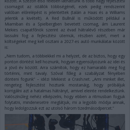
között. A szezon első felében láthattunk is több nagy fejlesztési
csomagot az istállók többségénél, ezek pedig rendszerint
valóban előrelépést is jelentettek (talán a Haas és a Williams
jelentik a kivételt). A Red Bullnál is működött például a
Miamiban és a Spielbergben bevetett csomag, ám Laurent
Mekies csapatfőnök szerint az évad hátralévő részében már
lassulni fog a fejlesztési ütemük, részben azért, mert a
költségeket meg kell osztani a 2027-es autó munkálatai között
is:
„Nem tudom, a többiekkel mi a helyzet, de az biztos, hogy egy
ponton döntést kell hoznunk, hogyan egyensúlyozunk az idei és
a jövő év között. Arra számítok, hogy ez hamarabb meg fog
történni, mint tavaly. Szóval főleg a szabályzat fényében
dönteni fogunk” – idézi Mekiest a Crash.net. „Ami minket illet,
rengeteg fejlesztést hoztunk mostanáig, hogy próbáljuk
korrigálni azt a hatalmas hátrányt, amivel eleinte rendelkeztünk.
Valószínűleg nehéz elképzelni, hogy ebben a ritmusban fogjuk
folytatni, mindenesetre meglátjuk, mi a legjobb módja annak,
hogy ledolgozzuk ezt az utolsó három tizedmásodpercet.”