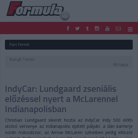
F1
PARC FERMÉ
Parc Fermé
FORMULA
MOTOR
NEMZETKÖZI
HAZAI
Balogh Tamás
RETRO
EGYÉB
88 napja
PODCAST
SHOP
LIVE
TIPPJÁTÉK
IndyCar: Lundgaard zseniális
DIGITÁLIS MAGAZIN
PONTÁLLÁSOK
VERSENYNAPTÁRAK
előzéssel nyert a McLarennel
Indianapolisban
Christian Lundgaard sikerét hozta az IndyCar Indy 500 előtti
utolsó versenye az indianapolisi épített pályán: a dán karrierje
során másodszor, az Arrow McLaren színeiben pedig először