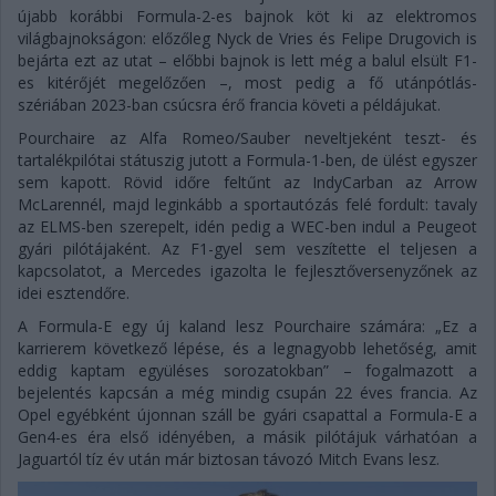
újabb korábbi Formula-2-es bajnok köt ki az elektromos
világbajnokságon: előzőleg Nyck de Vries és Felipe Drugovich is
bejárta ezt az utat – előbbi bajnok is lett még a balul elsült F1-
es kitérőjét megelőzően –, most pedig a fő utánpótlás-
szériában 2023-ban csúcsra érő francia követi a példájukat.
Pourchaire az Alfa Romeo/Sauber neveltjeként teszt- és
tartalékpilótai státuszig jutott a Formula-1-ben, de ülést egyszer
sem kapott. Rövid időre feltűnt az IndyCarban az Arrow
McLarennél, majd leginkább a sportautózás felé fordult: tavaly
az ELMS-ben szerepelt, idén pedig a WEC-ben indul a Peugeot
gyári pilótájaként. Az F1-gyel sem veszítette el teljesen a
kapcsolatot, a Mercedes igazolta le fejlesztőversenyzőnek az
idei esztendőre.
A Formula-E egy új kaland lesz Pourchaire számára: „Ez a
karrierem következő lépése, és a legnagyobb lehetőség, amit
eddig kaptam együléses sorozatokban” – fogalmazott a
bejelentés kapcsán a még mindig csupán 22 éves francia. Az
Opel egyébként újonnan száll be gyári csapattal a Formula-E a
Gen4-es éra első idényében, a másik pilótájuk várhatóan a
Jaguartól tíz év után már biztosan távozó Mitch Evans lesz.