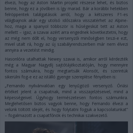
élvezi, hogy az Aston Martin projekt részese lehet, és biztos
benne, hogy ez a jövőben is így marad. Bár a korábbi hetekben
felröppentek találgatások arról, hogy a kétszeres F1-es
világbajnok akár egy utolsó időszakra visszatérhet az Alpine-
hoz, maga a spanyol többször is hűségesküt tett az Aston
mellett – igaz, a szavai azért arra engednek következtetni, hogy
az még nem dőlt el, hogy versenyzői minőségben teszi-e ezt,
mivel utalt rá, hogy az új szabályrendszerben már nem élvezi
annyira a vezetést mindig.
Hasonlóra utalhattak Newey szavai is, amikor arról kérdezték
még a Magyar Nagydíj sajtótájékoztatóján, hogy mennyire
fontos számukra, hogy megtartsák Alonsót, és szerintük
sikerülni fog-e ez az istálló gyenge szereplése fényében is:
„Fernando nyilvánvalóan egy lenyűgöző versenyző. Óriási
értéket jelent a csapatnak, mind a visszajelzéseivel, mind a
képességeivel. Úgyhogy természetesen fontos számunkra.
Meglehetősen biztos vagyok benne, hogy Fernando élvezi a
velünk töltött idejét, és hogy folytatni fogjuk a kapcsolatunkat”
– fogalmazott a csapatfőnök és technikai szakvezető.