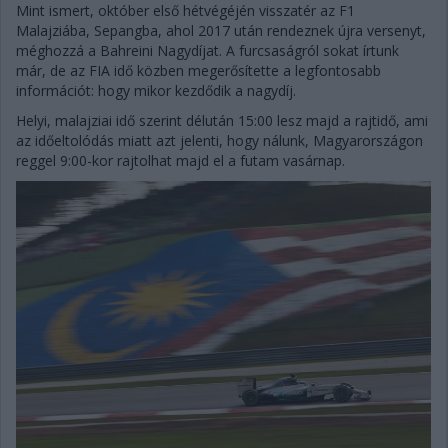
Mint ismert, október első hétvégéjén visszatér az F1
Malajziába, Sepangba, ahol 2017 után rendeznek újra versenyt,
méghozzá a Bahreini Nagydíjat. A furcsaságról sokat írtunk
már, de az FIA idő közben megerősítette a legfontosabb
információt: hogy mikor kezdődik a nagydíj.
Helyi, malajziai idő szerint délután 15:00 lesz majd a rajtidő, ami
az időeltolódás miatt azt jelenti, hogy nálunk, Magyarországon
reggel 9:00-kor rajtolhat majd el a futam vasárnap.