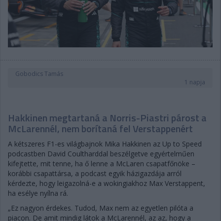
Gobodics Tamás
1 napja
Hakkinen megtartaná a Norris-Piastri párost a
McLarennél, nem borítaná fel Verstappenért
A kétszeres F1-es világbajnok Mika Hakkinen az Up to Speed
podcastben David Coultharddal beszélgetve egyértelműen
kifejtette, mit tenne, ha ő lenne a McLaren csapatfőnöke –
korábbi csapattársa, a podcast egyik házigazdája arról
kérdezte, hogy leigazolná-e a wokingiakhoz Max Verstappent,
ha esélye nyílna rá.
„Ez nagyon érdekes. Tudod, Max nem az egyetlen pilóta a
piacon. De amit mindig látok a McLarennél, az az, hogy a