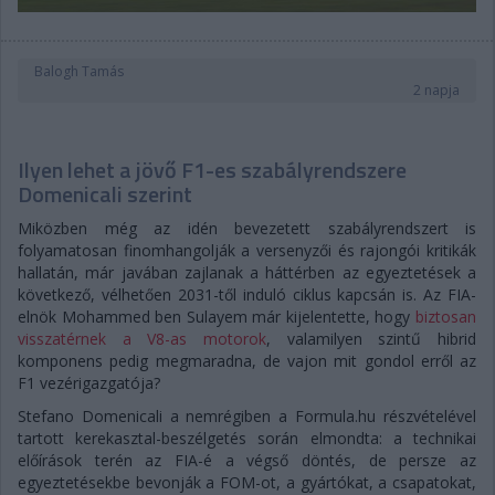
Balogh Tamás
2 napja
Ilyen lehet a jövő F1-es szabályrendszere
Domenicali szerint
Miközben még az idén bevezetett szabályrendszert is
folyamatosan finomhangolják a versenyzői és rajongói kritikák
hallatán, már javában zajlanak a háttérben az egyeztetések a
következő, vélhetően 2031-től induló ciklus kapcsán is. Az FIA-
elnök Mohammed ben Sulayem már kijelentette, hogy
biztosan
visszatérnek a V8-as motorok
, valamilyen szintű hibrid
komponens pedig megmaradna, de vajon mit gondol erről az
F1 vezérigazgatója?
Stefano Domenicali a nemrégiben a Formula.hu részvételével
tartott kerekasztal-beszélgetés során elmondta: a technikai
előírások terén az FIA-é a végső döntés, de persze az
egyeztetésekbe bevonják a FOM-ot, a gyártókat, a csapatokat,