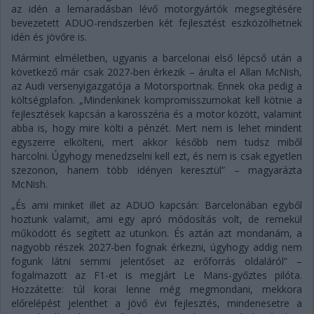
az idén a lemaradásban lévő motorgyártók megsegítésére
bevezetett ADUO-rendszerben két fejlesztést eszközölhetnek
idén és jövőre is.
Mármint elméletben, ugyanis a barcelonai első lépcső után a
következő már csak 2027-ben érkezik – árulta el Allan McNish,
az Audi versenyigazgatója a Motorsportnak. Ennek oka pedig a
költségplafon. „Mindenkinek kompromisszumokat kell kötnie a
fejlesztések kapcsán a karosszéria és a motor között, valamint
abba is, hogy mire költi a pénzét. Mert nem is lehet mindent
egyszerre elkölteni, mert akkor később nem tudsz miből
harcolni. Úgyhogy menedzselni kell ezt, és nem is csak egyetlen
szezonon, hanem több idényen keresztül” – magyarázta
McNish.
„És ami minket illet az ADUO kapcsán: Barcelonában egyből
hoztunk valamit, ami egy apró módosítás volt, de remekül
működött és segített az utunkon. És aztán azt mondanám, a
nagyobb részek 2027-ben fognak érkezni, úgyhogy addig nem
fogunk látni semmi jelentőset az erőforrás oldaláról” –
fogalmazott az F1-et is megjárt Le Mans-győztes pilóta.
Hozzátette: túl korai lenne még megmondani, mekkora
előrelépést jelenthet a jövő évi fejlesztés, mindenesetre a