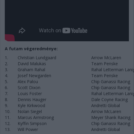
A futam végeredménye:
1.
Christian Lundgaard
Arrow McLaren
2.
David Malukas
Team Penske
3.
Graham Rahal
Rahal Letterman Lani
4.
Josef Newgarden
Team Penske
5.
Alex Palou
Chip Ganassi Racing
6.
Scott Dixon
Chip Ganassi Racing
7.
Louis Foster
Rahal Letterman Lani
8.
Dennis Hauger
Dale Coyne Racing
9.
Kyle Kirkwood
Andretti Global
10.
Nolan Siegel
Arrow McLaren
11.
Marcus Armstrong
Meyer Shank Racing
12.
Kyffin Simpson
Chip Ganassi Racing
13.
Will Power
Andretti Global