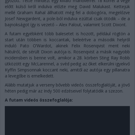
győzött. Tette mindezt egy kiváló manőverrel: 18 körrel a vége
előtt külső ívről indulva előzte meg David Malukast. Kettejük
mellé Graham Rahal állhatott még fel a dobogóra, megelőzve
Josef Newgardent, a pole-ból indulva ezúttal csak ötödik – de a
bajnokságot így is vezető – Alex Palout, valamint Scott Dixont.
A futam egyébként több balesetet is hozott, például rögtön a
start után többen is koccantak, beleértve a második helyről
induló Pato O’Wardot, akinek Felix Rosenqvist ment neki
hátulról, de sérült Dixon autója is. Rosenqvist a másik nagyobb
incidensben is benne volt, amikor a 28. körben Sting Ray Robb
ütközött egy McLarennel, a svéd pedig az őket elkerülni igyekvő
Kyffin Simpsonnak koccant neki, amitől az autója egy pillanatra
a levegőbe is emelkedett.
Alább mutatjuk a verseny bővebb videós összefoglalóját, a jövő
héten pedig már az Indy 500 edzéseivel folytatódik a szezon.
A futam videós összefoglalója: