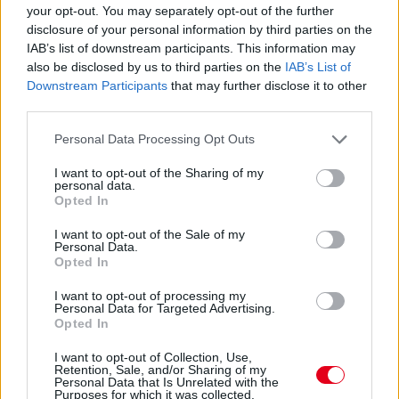
5 napja
your opt-out. You may separately opt-out of the further
disclosure of your personal information by third parties on the
IAB’s list of downstream participants. This information may
Vezető helyről bukott hatalmasat Ogier a Finn
also be disclosed by us to third parties on the
IAB’s List of
Ralin – videó
Downstream Participants
that may further disclose it to other
third parties.
Komoly balesetet szenvedett a Finn Rali szombati utolsó előtti
gyorsaságiján Sebastien Ogier: a verseny összetettjét akkor
Please note that this website/app uses one or more Google
Personal Data Processing Opt Outs
még vezető francia nagy tempónál sodródott le az útról a fák
services and may gather and store information including but
közé, a Toyotája csúnyán összetört.
not limited to your visit or usage behaviour. You may click to
I want to opt-out of the Sharing of my
personal data.
grant or deny consent to Google and its third-party tags to
Az FIA közleménye szerint Ogier-t és navigátorát, Julien
Opted In
use your data for below specified purposes in below Google
Ingassiát azonnal orvosi ellátásban részesítették a helyszínén:
consent section.
előbbit helikopterrel a közeli kórházba szállították, utóbbit
I want to opt-out of the Sale of my
Personal Data.
mentővel vitték el további vizsgálatok céljából. A Toyota Gazoo
Opted In
Racing annyit közölt, hogy a pilóta és navigátora is segítség
nélkül tudott kiszállni az összetört autóból, mindketten
I want to opt-out of processing my
„eszméletüknél vannak és alapvetően jól vannak”.
Personal Data for Targeted Advertising.
Opted In
El ACCIDENTE de Seb OGIER que lo deja OUT
del
#SectoRallyFinland
#WRC
I want to opt-out of Collection, Use,
Retention, Sale, and/or Sharing of my
pic.twitter.com/E75lKOmQ29
Personal Data that Is Unrelated with the
Purposes for which it was collected.