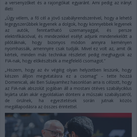
a versenyzőket és a rajongókat egyaránt. Ami pedig az irányt
illeti:
„Úgy vélem, a fő cél a jövő szabályrendszerével, hogy a lehető
legegyszerűbbek legyenek a dolgok, hogy könnyebbek legyenek
az autók, fenntartható üzemanyaggal, és persze
elektrifikációval, és mindezekkel esélyt adjunk mindenekelőtt a
pilótáknak, hogy bizonyos módon annyira keményen
nyomhassák, amennyire csak tudják. Mivel ez volt az, amit ők
kértek, minden más technikai részletet pedig meghagyok az
FIA-nak, hogy előkészítsék a megfelelő csomagot.”
„Hiszem, hogy az év végéig olyan helyzetben leszünk, hogy
készen álljon megvitatásra ez a csomag” – tette hozzá
Domenicali, aki Ben Sulayamhez hasonlóan arra is célzott, hogy
az FIA-nak abszolút jogában áll a mostani ötéves szabályciklus
lejárta után akár egyoldalúan dönteni a műszaki szabályzatról,
de örülnek, ha egyeztetések során jutnak közös
megállapodásra az összes érintettel.