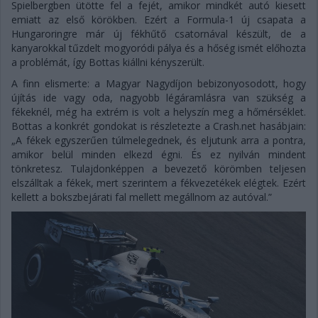
Spielbergben ütötte fel a fejét, amikor mindkét autó kiesett
emiatt az első körökben. Ezért a Formula-1 új csapata a
Hungaroringre már új fékhűtő csatornával készült, de a
kanyarokkal tűzdelt mogyoródi pálya és a hőség ismét előhozta
a problémát, így Bottas kiállni kényszerült.
A finn elismerte: a Magyar Nagydíjon bebizonyosodott, hogy
újítás ide vagy oda, nagyobb légáramlásra van szükség a
fékeknél, még ha extrém is volt a helyszín meg a hőmérséklet.
Bottas a konkrét gondokat is részletezte a Crash.net hasábjain:
„A fékek egyszerűen túlmelegednek, és eljutunk arra a pontra,
amikor belül minden elkezd égni. És ez nyilván mindent
tönkretesz. Tulajdonképpen a bevezető körömben teljesen
elszálltak a fékek, mert szerintem a fékvezetékek elégtek. Ezért
kellett a bokszbejárati fal mellett megállnom az autóval.”