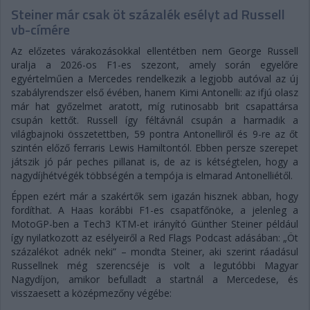
Steiner már csak öt százalék esélyt ad Russell
vb-címére
Az előzetes várakozásokkal ellentétben nem George Russell
uralja a 2026-os F1-es szezont, amely során egyelőre
egyértelműen a Mercedes rendelkezik a legjobb autóval az új
szabályrendszer első évében, hanem Kimi Antonelli: az ifjú olasz
már hat győzelmet aratott, míg rutinosabb brit csapattársa
csupán kettőt. Russell így féltávnál csupán a harmadik a
világbajnoki összetettben, 59 pontra Antonelliről és 9-re az őt
szintén előző ferraris Lewis Hamiltontól. Ebben persze szerepet
játszik jó pár peches pillanat is, de az is kétségtelen, hogy a
nagydíjhétvégék többségén a tempója is elmarad Antonelliétől.
Éppen ezért már a szakértők sem igazán hisznek abban, hogy
fordíthat. A Haas korábbi F1-es csapatfőnöke, a jelenleg a
MotoGP-ben a Tech3 KTM-et irányító Günther Steiner például
így nyilatkozott az esélyeiről a Red Flags Podcast adásában: „Öt
százalékot adnék neki” – mondta Steiner, aki szerint ráadásul
Russellnek még szerencséje is volt a legutóbbi Magyar
Nagydíjon, amikor befulladt a startnál a Mercedese, és
visszaesett a középmezőny végébe: