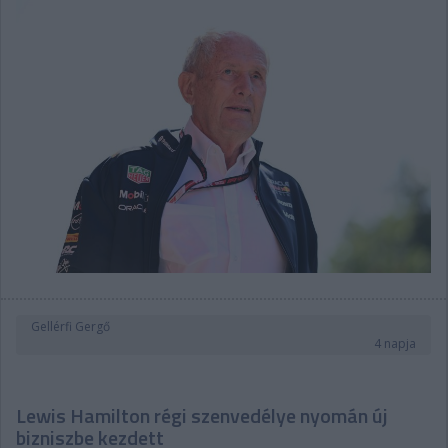
Gellérfi Gergő
4 napja
Lewis Hamilton régi szenvedélye nyomán új
bizniszbe kezdett