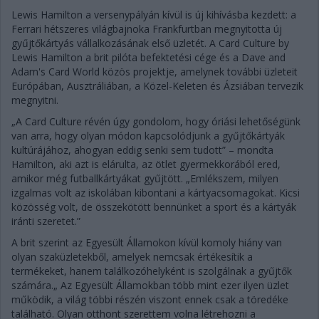
Lewis Hamilton a versenypályán kívül is új kihívásba kezdett: a
Ferrari hétszeres világbajnoka Frankfurtban megnyitotta új
gyűjtőkártyás vállalkozásának első üzletét. A Card Culture by
Lewis Hamilton a brit pilóta befektetési cége és a Dave and
Adam's Card World közös projektje, amelynek további üzleteit
Európában, Ausztráliában, a Közel-Keleten és Ázsiában tervezik
megnyitni.
„A Card Culture révén úgy gondolom, hogy óriási lehetőségünk
van arra, hogy olyan módon kapcsolódjunk a gyűjtőkártyák
kultúrájához, ahogyan eddig senki sem tudott” – mondta
Hamilton, aki azt is elárulta, az ötlet gyermekkorából ered,
amikor még futballkártyákat gyűjtött. „Emlékszem, milyen
izgalmas volt az iskolában kibontani a kártyacsomagokat. Kicsi
közösség volt, de összekötött bennünket a sport és a kártyák
iránti szeretet.”
A brit szerint az Egyesült Államokon kívül komoly hiány van
olyan szaküzletekből, amelyek nemcsak értékesítik a
termékeket, hanem találkozóhelyként is szolgálnak a gyűjtők
számára.„ Az Egyesült Államokban több mint ezer ilyen üzlet
működik, a világ többi részén viszont ennek csak a töredéke
található. Olyan otthont szerettem volna létrehozni a