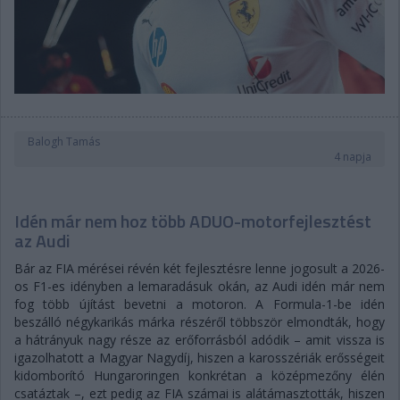
Balogh Tamás
4 napja
Idén már nem hoz több ADUO-motorfejlesztést
az Audi
Bár az FIA mérései révén két fejlesztésre lenne jogosult a 2026-
os F1-es idényben a lemaradásuk okán, az Audi idén már nem
fog több újítást bevetni a motoron. A Formula-1-be idén
beszálló négykarikás márka részéről többször elmondták, hogy
a hátrányuk nagy része az erőforrásból adódik – amit vissza is
igazolhatott a Magyar Nagydíj, hiszen a karosszériák erősségeit
kidomborító Hungaroringen konkrétan a középmezőny élén
csatáztak –, ezt pedig az FIA számai is alátámasztották, hiszen