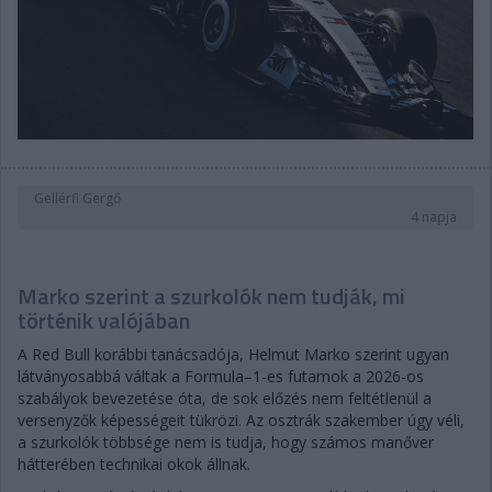
Gellérfi Gergő
4 napja
Marko szerint a szurkolók nem tudják, mi
történik valójában
A Red Bull korábbi tanácsadója, Helmut Marko szerint ugyan
látványosabbá váltak a Formula–1-es futamok a 2026-os
szabályok bevezetése óta, de sok előzés nem feltétlenül a
versenyzők képességeit tükrözi. Az osztrák szakember úgy véli,
a szurkolók többsége nem is tudja, hogy számos manőver
hátterében technikai okok állnak.