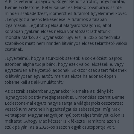
A Blick veterán újságírója, Roger Benoit arról írt, hogy barátai,
Bernie Ecclestone, Peter Sauber és Marko továbbra is szinte
minden szabadedzést, időmérőt és futamot figyelemmel követ.
„Lenyűgöz a nézők lelkesedése. A futamok általában
izgalmasak. Legutóbb például Magyarországon is, ahol
korábban gyakran előzés nélküli vonatozást láthattunk” –
mondta Marko, aki ugyanakkor úgy érzi, a 2026-os technikai
szabályok miatt nem minden látványos előzés tekinthető valódi
csatának.
„Egyértelmű, hogy a szurkolók szeretik a sok előzést. Sajnos
azonban aligha tudja bárki, hogy ezek valódi előzések-e, vagy
egyszerűen a helyzetből adódnak. Sokszor csak azért fékeznek
ki látványosan egy autót, mert az előtte haladónak éppen
töltenie kell az akkumulátorát.”
Az osztrák szakember ugyanakkor kiemelte az idény két
legnagyobb pozitív meglepetését is. Elmondása szerint Bernie
Ecclestone-nal együtt nagyra tartja a világbajnoki összetettet
vezető Kimi Antonelli higgadtságát és sebességét, míg Max
Verstappen Magyar Nagydíjon nyújtott teljesítményét külön is
méltatta: „Ahogy Max kétszer is kifékezte Hamiltont azon a
szűk pályán, az a 2026-os szezon egyik csúcspontja volt.”