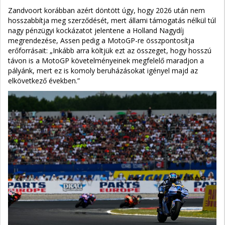
Zandvoort korábban azért döntött úgy, hogy 2026 után nem
hosszabbítja meg szerződését, mert állami támogatás nélkül túl
nagy pénzügyi kockázatot jelentene a Holland Nagydíj
megrendezése, Assen pedig a MotoGP-re összpontosítja
erőforrásait: „Inkább arra költjük ezt az összeget, hogy hosszú
távon is a MotoGP követelményeinek megfelelő maradjon a
pályánk, mert ez is komoly beruházásokat igényel majd az
elkövetkező években.”