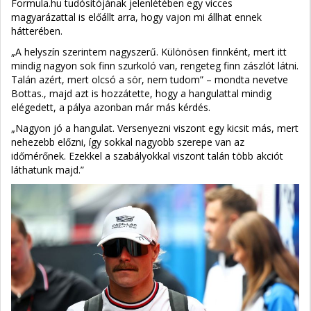
Formula.hu tudósítójának jelenlétében egy vicces
magyarázattal is előállt arra, hogy vajon mi állhat ennek
hátterében.
„A helyszín szerintem nagyszerű. Különösen finnként, mert itt
mindig nagyon sok finn szurkoló van, rengeteg finn zászlót látni.
Talán azért, mert olcsó a sör, nem tudom” – mondta nevetve
Bottas., majd azt is hozzátette, hogy a hangulattal mindig
elégedett, a pálya azonban már más kérdés.
„Nagyon jó a hangulat. Versenyezni viszont egy kicsit más, mert
nehezebb előzni, így sokkal nagyobb szerepe van az
időmérőnek. Ezekkel a szabályokkal viszont talán több akciót
láthatunk majd.”