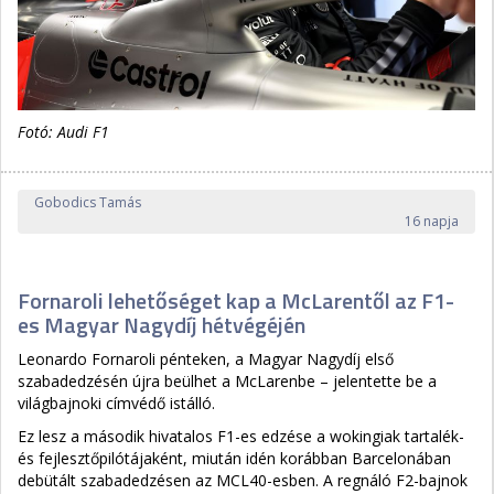
Fotó: Audi F1
Gobodics Tamás
16 napja
Fornaroli lehetőséget kap a McLarentől az F1-
es Magyar Nagydíj hétvégéjén
Leonardo Fornaroli pénteken, a Magyar Nagydíj első
szabadedzésén újra beülhet a McLarenbe – jelentette be a
világbajnoki címvédő istálló.
Ez lesz a második hivatalos F1-es edzése a wokingiak tartalék-
és fejlesztőpilótájaként, miután idén korábban Barcelonában
debütált szabadedzésen az MCL40-esben. A regnáló F2-bajnok