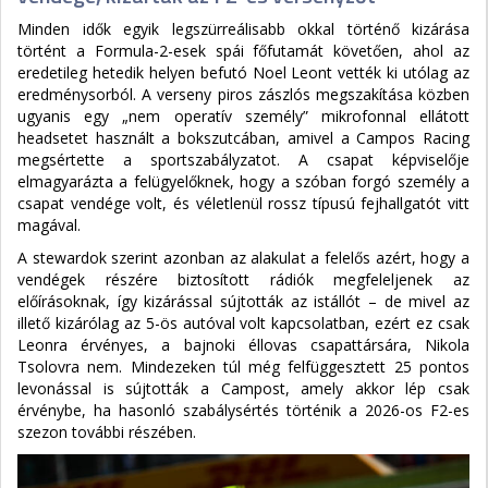
Minden idők egyik legszürreálisabb okkal történő kizárása
történt a Formula-2-esek spái főfutamát követően, ahol az
eredetileg hetedik helyen befutó Noel Leont vették ki utólag az
eredménysorból. A verseny piros zászlós megszakítása közben
ugyanis egy „nem operatív személy” mikrofonnal ellátott
headsetet használt a bokszutcában, amivel a Campos Racing
megsértette a sportszabályzatot. A csapat képviselője
elmagyarázta a felügyelőknek, hogy a szóban forgó személy a
csapat vendége volt, és véletlenül rossz típusú fejhallgatót vitt
magával.
A stewardok szerint azonban az alakulat a felelős azért, hogy a
vendégek részére biztosított rádiók megfeleljenek az
előírásoknak, így kizárással sújtották az istállót – de mivel az
illető kizárólag az 5-ös autóval volt kapcsolatban, ezért ez csak
Leonra érvényes, a bajnoki éllovas csapattársára, Nikola
Tsolovra nem. Mindezeken túl még felfüggesztett 25 pontos
levonással is sújtották a Campost, amely akkor lép csak
érvénybe, ha hasonló szabálysértés történik a 2026-os F2-es
szezon további részében.