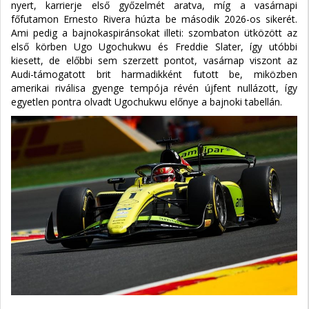
nyert, karrierje első győzelmét aratva, míg a vasárnapi
főfutamon Ernesto Rivera húzta be második 2026-os sikerét.
Ami pedig a bajnokaspiránsokat illeti: szombaton ütközött az
első körben Ugo Ugochukwu és Freddie Slater, így utóbbi
kiesett, de előbbi sem szerzett pontot, vasárnap viszont az
Audi-támogatott brit harmadikként futott be, miközben
amerikai riválisa gyenge tempója révén újfent nullázott, így
egyetlen pontra olvadt Ugochukwu előnye a bajnoki tabellán.