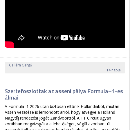
Gellérfi Gergő
14 napja
Szertefoszlottak az asseni pálya Formula–1-es
álmai
A Formula–1 2026 után biztosan eltűnik Hollandiából, miután
Assen vezetése is lemondott arról, hogy átvegye a Holland
Nagydíj rendezési jogát Zandvoorttól. A TT Circuit ugyan
korábban megvizsgálta a lehetőséget, végül azonban túl
nagynak ítélte a szükséges beruházásokat. A pálya igazgatója,