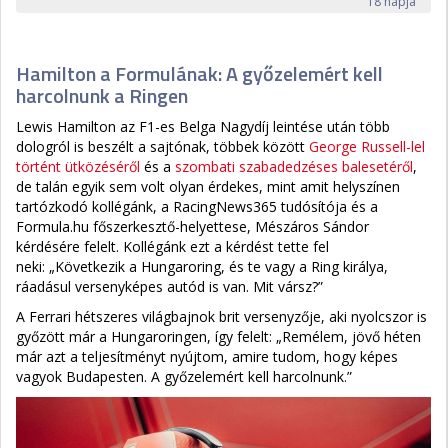
18 napja
Hamilton a Formulának: A győzelemért kell
harcolnunk a Ringen
Lewis Hamilton az F1-es Belga Nagydíj leintése után több
dologról is beszélt a sajtónak, többek között
George Russell-lel
történt ütközéséről
és a
szombati szabadedzéses balesetéről
,
de talán egyik sem volt olyan érdekes, mint amit helyszínen
tartózkodó kollégánk, a RacingNews365 tudósítója és a
Formula.hu főszerkesztő-helyettese, Mészáros Sándor
kérdésére felelt. Kollégánk ezt a kérdést tette fel
neki: „Következik a Hungaroring, és te vagy a Ring királya,
ráadásul versenyképes autód is van. Mit vársz?”
A Ferrari hétszeres világbajnok brit versenyzője, aki nyolcszor is
győzött már a Hungaroringen, így felelt: „Remélem, jövő héten
már azt a teljesítményt nyújtom, amire tudom, hogy képes
vagyok Budapesten. A győzelemért kell harcolnunk.”