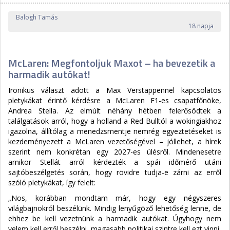
Balogh Tamás
18 napja
McLaren: Megfontoljuk Maxot – ha bevezetik a
harmadik autókat!
Ironikus választ adott a Max Verstappennel kapcsolatos
pletykákat érintő kérdésre a McLaren F1-es csapatfőnöke,
Andrea Stella. Az elmúlt néhány hétben felerősödtek a
találgatások arról, hogy a holland a Red Bulltól a wokingiakhoz
igazolna, állítólag a menedzsmentje nemrég egyeztetéseket is
kezdeményezett a McLaren vezetőségével – jóllehet, a hírek
szerint nem konkrétan egy 2027-es ülésről. Mindenesetre
amikor Stellát arról kérdezték a spái időmérő utáni
sajtóbeszélgetés során, hogy rövidre tudja-e zárni az erről
szóló pletykákat, így felelt:
„Nos, korábban mondtam már, hogy egy négyszeres
világbajnokról beszélünk. Mindig lenyűgöző lehetőség lenne, de
ehhez be kell vezetnünk a harmadik autókat. Úgyhogy nem
velem kell erről beszélni, magasabb politikai szintre kell ezt vinni,