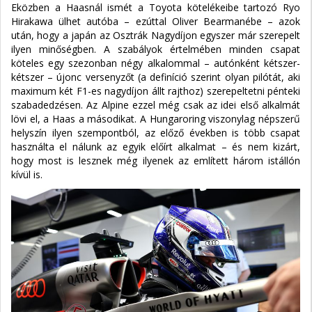
Eközben a Haasnál ismét a Toyota kötelékeibe tartozó Ryo
Hirakawa ülhet autóba – ezúttal Oliver Bearmanébe – azok
után, hogy a japán az Osztrák Nagydíjon egyszer már szerepelt
ilyen minőségben. A szabályok értelmében minden csapat
köteles egy szezonban négy alkalommal – autónként kétszer-
kétszer – újonc versenyzőt (a definíció szerint olyan pilótát, aki
maximum két F1-es nagydíjon állt rajthoz) szerepeltetni pénteki
szabadedzésen. Az Alpine ezzel még csak az idei első alkalmát
lövi el, a Haas a másodikat. A Hungaroring viszonylag népszerű
helyszín ilyen szempontból, az előző években is több csapat
használta el nálunk az egyik előírt alkalmat – és nem kizárt,
hogy most is lesznek még ilyenek az említett három istállón
kívül is.