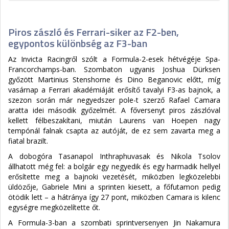
Piros zászló és Ferrari-siker az F2-ben,
egypontos különbség az F3-ban
Az Invicta Racingről szólt a Formula-2-esek hétvégéje Spa-
Francorchamps-ban. Szombaton ugyanis Joshua Dürksen
győzött Martinius Stenshorne és Dino Beganovic előtt, míg
vasárnap a Ferrari akadémiáját erősítő tavalyi F3-as bajnok, a
szezon során már negyedszer pole-t szerző Rafael Camara
aratta idei második győzelmét. A főversenyt piros zászlóval
kellett félbeszakítani, miután Laurens van Hoepen nagy
tempónál falnak csapta az autóját, de ez sem zavarta meg a
fiatal brazilt.
A dobogóra Tasanapol Inthraphuvasak és Nikola Tsolov
állhatott még fel: a bolgár egy negyedik és egy harmadik hellyel
erősítette meg a bajnoki vezetését, miközben legközelebbi
üldözője, Gabriele Mini a sprinten kiesett, a főfutamon pedig
ötödik lett – a hátránya így 27 pont, miközben Camara is kilenc
egységre megközelítette őt.
A Formula-3-ban a szombati sprintversenyen Jin Nakamura