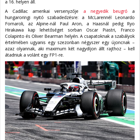
a 16. helyen áll.
A Cadillac amerikai versenyzője
a negyedik beugró
a
hungaroringi nyitó szabadedzésre: a McLarennél Leonardo
Fornaroli, az Alpine-nál Paul Aron, a Haasnál pedig Ryo
Hirakawa kap lehetőséget sorban Oscar Piastri, Franco
Colapinto és Oliver Bearman helyén. A csapatoknak a szabályok
értelmében ugyanis egy szezonban négyszer egy újoncnak –
azaz olyannak, aki maximum két nagydíjon állt rajthoz – kell
átadniuk a volánt egy FP1-re.