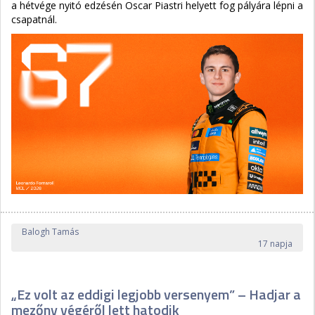
a hétvége nyitó edzésén Oscar Piastri helyett fog pályára lépni a
csapatnál.
Balogh Tamás
17 napja
„Ez volt az eddigi legjobb versenyem” – Hadjar a
mezőny végéről lett hatodik