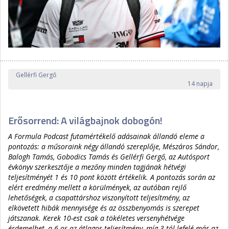
Gellérfi Gergő
14 napja
Erősorrend: A világbajnok dobogón!
A Formula Podcast futamértékelő adásainak állandó eleme a
pontozás: a műsoraink négy állandó szereplője, Mészáros Sándor,
Balogh Tamás, Gobodics Tamás és Gellérfi Gergő, az Autósport
évkönyv szerkesztője a mezőny minden tagjának hétvégi
teljesítményét 1 és 10 pont között értékelik. A pontozás során az
elért eredmény mellett a körülmények, az autóban rejlő
lehetőségek, a csapattárshoz viszonyított teljesítmény, az
elkövetett hibák mennyisége és az összbenyomás is szerepet
játszanak. Kerek 10-est csak a tökéletes versenyhétvége
érdemelhet, a 6-os az átlagos teljesítmény, míg 3-tól lefelé már az