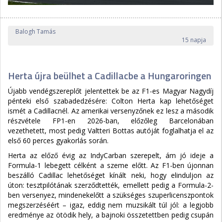
Balogh Tamás
15 napja
Herta újra beülhet a Cadillacbe a Hungaroringen
Újabb vendégszereplőt jelentettek be az F1-es Magyar Nagydíj
pénteki első szabadedzésére: Colton Herta kap lehetőséget
ismét a Cadillacnél. Az amerikai versenyzőnek ez lesz a második
részvétele FP1-en 2026-ban, előzőleg Barcelonában
vezethetett, most pedig Valtteri Bottas autóját foglalhatja el az
első 60 perces gyakorlás során.
Herta az előző évig az IndyCarban szerepelt, ám jó ideje a
Formula-1 lebegett célként a szeme előtt. Az F1-ben újonnan
beszálló Cadillac lehetőséget kínált neki, hogy elinduljon az
úton: tesztpilótának szerződtették, emellett pedig a Formula-2-
ben versenyez, mindenekelőtt a szükséges szuperlicenszpontok
megszerzéséért – igaz, eddig nem muzsikált túl jól: a legjobb
eredménye az ötödik hely, a bajnoki összetettben pedig csupán