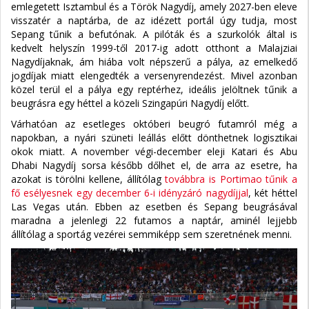
emlegetett Isztambul és a Török Nagydíj, amely 2027-ben eleve
visszatér a naptárba, de az idézett portál úgy tudja, most
Sepang tűnik a befutónak. A pilóták és a szurkolók által is
kedvelt helyszín 1999-től 2017-ig adott otthont a Malajziai
Nagydíjaknak, ám hiába volt népszerű a pálya, az emelkedő
jogdíjak miatt elengedték a versenyrendezést. Mivel azonban
közel terül el a pálya egy reptérhez, ideális jelöltnek tűnik a
beugrásra egy héttel a közeli Szingapúri Nagydíj előtt.
Várhatóan az esetleges októberi beugró futamról még a
napokban, a nyári szüneti leállás előtt dönthetnek logisztikai
okok miatt. A november végi-december eleji Katari és Abu
Dhabi Nagydíj sorsa később dőlhet el, de arra az esetre, ha
azokat is törölni kellene, állítólag
továbbra is Portimao tűnik a
fő esélyesnek egy december 6-i idényzáró nagydíjjal
, két héttel
Las Vegas után. Ebben az esetben és Sepang beugrásával
maradna a jelenlegi 22 futamos a naptár, aminél lejjebb
állítólag a sportág vezérei semmiképp sem szeretnének menni.