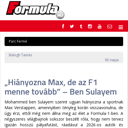
F1
PARC FERMÉ
Parc Fermé
FORMULA
MOTOR
NEMZETKÖZI
HAZAI
Balogh Tamás
RETRO
EGYÉB
92 napja
PODCAST
SHOP
LIVE
TIPPJÁTÉK
„Hiányozna Max, de az F1
DIGITÁLIS MAGAZIN
PONTÁLLÁSOK
VERSENYNAPTÁRAK
menne tovább” – Ben Sulayem
Mohammed ben Sulayem szerint ugyan hiányozna a sportnak
Max Verstappen, amennyiben tényleg korán visszavonulna, de
úgy érzi, ettől még nem állna meg az élet a Formula-1-ben. A
négyszeres világbajnok sokszor beszélt róla, hogy nem tervez
igazán hosszú pályafutást, ráadásul a 2026-os autók és