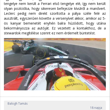
tengelye nem került a Ferrari első tengelye elé, így nem került
olyan pozícióba, hogy sikeresen befejezze kívülről a manővert.
Leclerc pedig nem direkt szorította a pálya széle felé az
ausztrált, egyszerűen követte a versenyívet akkor, amikor az 5-
ös kanyar bemenetét enyhén balra húzódott, hogy utána
bekormányozza az autóját. Ez vezetett a kontakthoz, de a
stewardok megítélése szerint ez nem érdemelt büntetést.
Balogh Tamás
18 napja