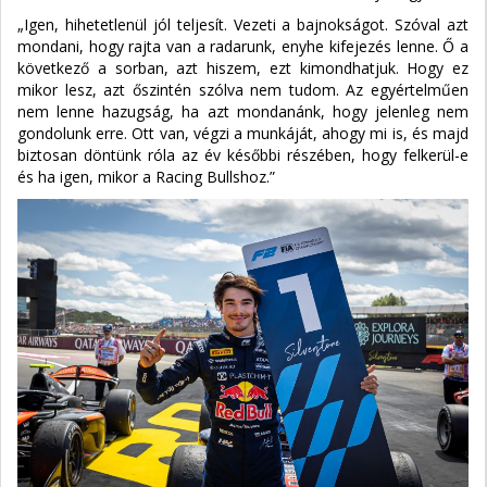
„Igen, hihetetlenül jól teljesít. Vezeti a bajnokságot. Szóval azt
mondani, hogy rajta van a radarunk, enyhe kifejezés lenne. Ő a
következő a sorban, azt hiszem, ezt kimondhatjuk. Hogy ez
mikor lesz, azt őszintén szólva nem tudom. Az egyértelműen
nem lenne hazugság, ha azt mondanánk, hogy jelenleg nem
gondolunk erre. Ott van, végzi a munkáját, ahogy mi is, és majd
biztosan döntünk róla az év későbbi részében, hogy felkerül-e
és ha igen, mikor a Racing Bullshoz.”