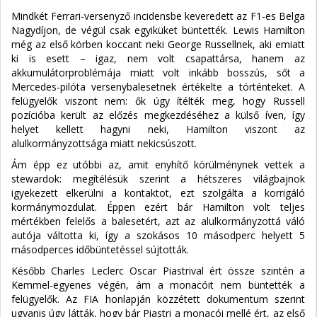
Mindkét Ferrari-versenyző incidensbe keveredett az F1-es Belga
Nagydíjon, de végül csak egyiküket büntették. Lewis Hamilton
még az első körben koccant neki George Russellnek, aki emiatt
ki is esett – igaz, nem volt csapattársa, hanem az
akkumulátorproblémája miatt volt inkább bosszús, sőt a
Mercedes-pilóta versenybalesetnek értékelte a történteket. A
felügyelők viszont nem: ők úgy ítélték meg, hogy Russell
pozícióba került az előzés megkezdéséhez a külső íven, így
helyet kellett hagyni neki, Hamilton viszont az
alulkormányzottsága miatt nekicsúszott.
Ám épp ez utóbbi az, amit enyhítő körülménynek vettek a
stewardok: megítélésük szerint a hétszeres világbajnok
igyekezett elkerülni a kontaktot, ezt szolgálta a korrigáló
kormánymozdulat. Éppen ezért bár Hamilton volt teljes
mértékben felelős a balesetért, azt az alulkormányzottá váló
autója váltotta ki, így a szokásos 10 másodperc helyett 5
másodperces időbüntetéssel sújtották.
Később Charles Leclerc Oscar Piastrival ért össze szintén a
Kemmel-egyenes végén, ám a monacóit nem büntették a
felügyelők. Az FIA honlapján közzétett dokumentum szerint
ugyanis úgy látták, hogy bár Piastri a monacói mellé ért, az első