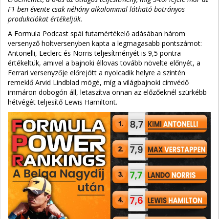
F1-ben évente csak néhány alkalommal látható botrányos
produkciókat értékeljük.
A Formula Podcast spái futamértékelő adásában három
versenyző holtversenyben kapta a legmagasabb pontszámot:
Antonelli, Leclerc és Norris teljesítményét is 9,5 pontra
értékeltük, amivel a bajnoki éllovas tovább növelte előnyét, a
Ferrari versenyzője előrejött a nyolcadik helyre a szintén
remeklő Arvid Lindblad mögé, míg a világbajnoki címvédő
immáron dobogón áll, letaszítva onnan az előzőeknél szürkébb
hétvégét teljesítő Lewis Hamiltont.