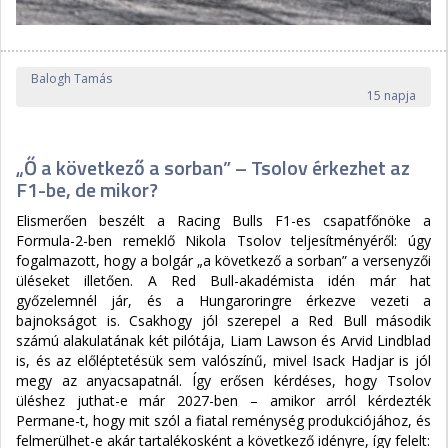
Balogh Tamás
15 napja
„Ő a következő a sorban” – Tsolov érkezhet az
F1-be, de mikor?
Elismerően beszélt a Racing Bulls F1-es csapatfőnöke a
Formula-2-ben remeklő Nikola Tsolov teljesítményéről: úgy
fogalmazott, hogy a bolgár „a következő a sorban” a versenyzői
üléseket illetően. A Red Bull-akadémista idén már hat
győzelemnél jár, és a Hungaroringre érkezve vezeti a
bajnokságot is. Csakhogy jól szerepel a Red Bull második
számú alakulatának két pilótája, Liam Lawson és Arvid Lindblad
is, és az előléptetésük sem valószínű, mivel Isack Hadjar is jól
megy az anyacsapatnál. Így erősen kérdéses, hogy Tsolov
üléshez juthat-e már 2027-ben – amikor arról kérdezték
Permane-t, hogy mit szól a fiatal reménység produkciójához, és
felmerülhet-e akár tartalékosként a következő idényre, így felelt: