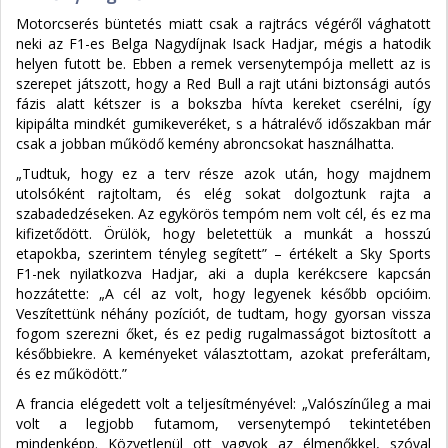
Motorcserés büntetés miatt csak a rajtrács végéről vághatott
neki az F1-es Belga Nagydíjnak Isack Hadjar, mégis a hatodik
helyen futott be. Ebben a remek versenytempója mellett az is
szerepet játszott, hogy a Red Bull a rajt utáni biztonsági autós
fázis alatt kétszer is a bokszba hívta kereket cserélni, így
kipipálta mindkét gumikeveréket, s a hátralévő időszakban már
csak a jobban működő kemény abroncsokat használhatta.
„Tudtuk, hogy ez a terv része azok után, hogy majdnem
utolsóként rajtoltam, és elég sokat dolgoztunk rajta a
szabadedzéseken. Az egykörös tempóm nem volt cél, és ez ma
kifizetődött. Örülök, hogy beletettük a munkát a hosszú
etapokba, szerintem tényleg segített” – értékelt a Sky Sports
F1-nek nyilatkozva Hadjar, aki a dupla kerékcsere kapcsán
hozzátette: „A cél az volt, hogy legyenek később opcióim.
Veszítettünk néhány pozíciót, de tudtam, hogy gyorsan vissza
fogom szerezni őket, és ez pedig rugalmasságot biztosított a
későbbiekre. A keményeket választottam, azokat preferáltam,
és ez működött.”
A francia elégedett volt a teljesítményével: „Valószínűleg a mai
volt a legjobb futamom, versenytempó tekintetében
mindenképp. Közvetlenül ott vagyok az élmenőkkel, szóval