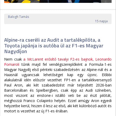
Balogh Tamás
15 napja
Alpine-ra cseréli az Audit a tartalékpilóta, a
Toyota japánja is autóba ül az F1-es Magyar
Nagydíjon
Nem csak
a McLarent erősítő tavalyi F2-es bajnok, Leonardo
Fornaroli
tűnik majd fel vendégszereplőként a Formula-1-es
Magyar Nagydíj első pénteki szabadedzésén: az Alpine-nál és a
Haasnál ugyancsak lehetőséget kap egy újonc. Előbbi
alakulatnál idén először vezethet FP1-en a tartalékversenyző
Paul Aron, aki két szabadedzést már teljesített 2026-ban
Barcelonában és Spielbergben, csak épp az Audi színeiben,
most viszont az enstone-i istálló veti be az észt pilótát,
méghozzá Franco Colapinto helyén. Ezzel amúgy Aron egyedi
helyzetbe kerül, hiszen ő lesz az első, aki két különböző autót és
motort is vezethet az új F1-es érában.