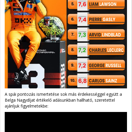
A spái pontozás ismertetése sok más érdekességgel együtt a
Belga Nagydíjat értékelő adásunkban hallható, szeretettel
ajánljuk figyelmetekbe: