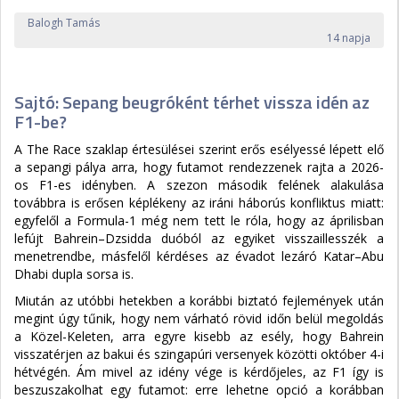
Balogh Tamás
14 napja
Sajtó: Sepang beugróként térhet vissza idén az
F1-be?
A The Race szaklap értesülései szerint erős esélyessé lépett elő
a sepangi pálya arra, hogy futamot rendezzenek rajta a 2026-
os F1-es idényben. A szezon második felének alakulása
továbbra is erősen képlékeny az iráni háborús konfliktus miatt:
egyfelől a Formula-1 még nem tett le róla, hogy az áprilisban
lefújt Bahrein–Dzsidda duóból az egyiket visszaillesszék a
menetrendbe, másfelől kérdéses az évadot lezáró Katar–Abu
Dhabi dupla sorsa is.
Miután az utóbbi hetekben a korábbi biztató fejlemények után
megint úgy tűnik, hogy nem várható rövid időn belül megoldás
a Közel-Keleten, arra egyre kisebb az esély, hogy Bahrein
visszatérjen az bakui és szingapúri versenyek közötti október 4-i
hétvégén. Ám mivel az idény vége is kérdőjeles, az F1 így is
beszuszakolhat egy futamot: erre lehetne opció a korábban