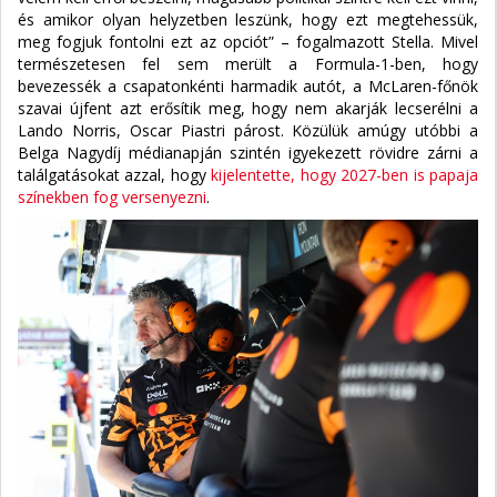
és amikor olyan helyzetben leszünk, hogy ezt megtehessük,
meg fogjuk fontolni ezt az opciót” – fogalmazott Stella. Mivel
természetesen fel sem merült a Formula-1-ben, hogy
bevezessék a csapatonkénti harmadik autót, a McLaren-főnök
szavai újfent azt erősítik meg, hogy nem akarják lecserélni a
Lando Norris, Oscar Piastri párost. Közülük amúgy utóbbi a
Belga Nagydíj médianapján szintén igyekezett rövidre zárni a
találgatásokat azzal, hogy
kijelentette, hogy 2027-ben is papaja
színekben fog versenyezni
.