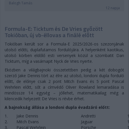
Balogh Tamás
12 napja
Formula-E: Ticktum és De Vries győzött
Tokióban, új vb-éllovas a finálé előtt
Tokióban került sor a Formula-E 2025/2026-os szezonjának
utolsó előtti, duplafutamos fordulójára. A helyenként kaotikus,
utolsó körben eldőlő esti versenyek közül a szombatit Dan
Ticktum, míg a vasárnapit Nyck de Vries nyerte.
Eközben a világbajnoki összetettben pedig a két dobogót
szerző Jake Dennis tört az élre az utolsó, londoni dupla forduló
előtt, de előnye csak 2 pont Mitch Evans és 5 pont Pascal
Wehrlein előtt, sőt a címvédő Oliver Rowland lemaradása is
mindössze 14 egység – jóllehet, matematikailag még a
kilencedik helyezett De Vries is révbe érhet.
A bajnokság állása a londoni dupla évadzáró előtt:
1.
Jake Dennis
Andretti
2.
Mitch Evans
Jaguar
3.
Pascal Wehrlein
Porsche