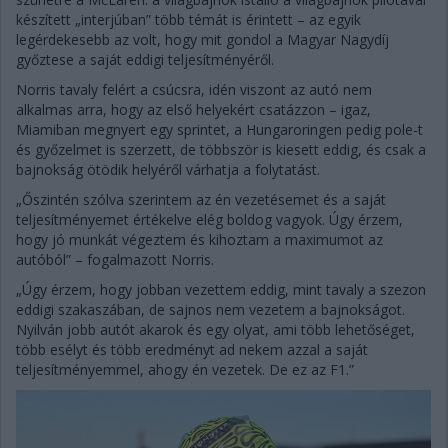
készített „interjúban” több témát is érintett – az egyik
legérdekesebb az volt, hogy mit gondol a Magyar Nagydíj
győztese a saját eddigi teljesítményéről.
Norris tavaly felért a csúcsra, idén viszont az autó nem
alkalmas arra, hogy az első helyekért csatázzon – igaz,
Miamiban megnyert egy sprintet, a Hungaroringen pedig pole-t
és győzelmet is szerzett, de többször is kiesett eddig, és csak a
bajnokság ötödik helyéről várhatja a folytatást.
„Őszintén szólva szerintem az én vezetésemet és a saját
teljesítményemet értékelve elég boldog vagyok. Úgy érzem,
hogy jó munkát végeztem és kihoztam a maximumot az
autóból” – fogalmazott Norris.
„Úgy érzem, hogy jobban vezettem eddig, mint tavaly a szezon
eddigi szakaszában, de sajnos nem vezetem a bajnokságot.
Nyilván jobb autót akarok és egy olyat, ami több lehetőséget,
több esélyt és több eredményt ad nekem azzal a saját
teljesítményemmel, ahogy én vezetek. De ez az F1.”