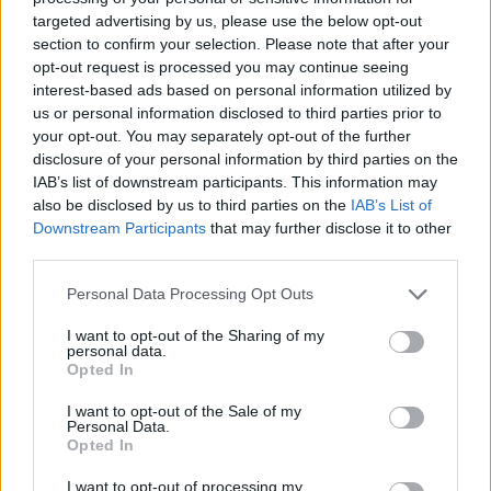
targeted advertising by us, please use the below opt-out
section to confirm your selection. Please note that after your
opt-out request is processed you may continue seeing
interest-based ads based on personal information utilized by
us or personal information disclosed to third parties prior to
your opt-out. You may separately opt-out of the further
disclosure of your personal information by third parties on the
IAB’s list of downstream participants. This information may
also be disclosed by us to third parties on the
IAB’s List of
Downstream Participants
that may further disclose it to other
third parties.
Please note that this website/app uses one or more Google
Personal Data Processing Opt Outs
services and may gather and store information including but
not limited to your visit or usage behaviour. You may click to
I want to opt-out of the Sharing of my
personal data.
grant or deny consent to Google and its third-party tags to
Opted In
use your data for below specified purposes in below Google
Gobodics Tamás
11 napja
consent section.
I want to opt-out of the Sale of my
Personal Data.
Opted In
Új motorral okozhat meglepetést Monzában a
I want to opt-out of processing my