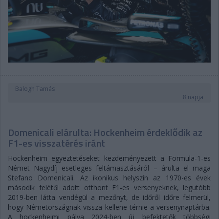
Balogh Tamás
8 napja
Domenicali elárulta: Hockenheim érdeklődik az
F1-es visszatérés iránt
Hockenheim egyeztetéseket kezdeményezett a Formula-1-es
Német Nagydíj esetleges feltámasztásáról – árulta el maga
Stefano Domenicali. Az ikonikus helyszín az 1970-es évek
második felétől adott otthont F1-es versenyeknek, legutóbb
2019-ben látta vendégül a mezőnyt, de időről időre felmerül,
hogy Németországnak vissza kellene térnie a versenynaptárba.
A hockenheimi pálya 2024-ben új befektetők többségi