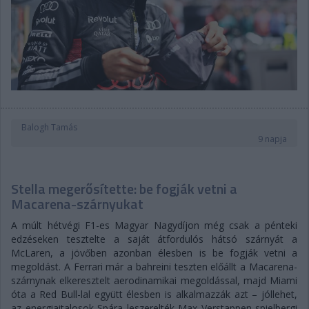
Balogh Tamás
9 napja
Stella megerősítette: be fogják vetni a
Macarena-szárnyukat
A múlt hétvégi F1-es Magyar Nagydíjon még csak a pénteki
edzéseken tesztelte a saját átfordulós hátsó szárnyát a
McLaren, a jövőben azonban élesben is be fogják vetni a
megoldást. A Ferrari már a bahreini teszten előállt a Macarena-
szárnynak elkeresztelt aerodinamikai megoldással, majd Miami
óta a Red Bull-lal együtt élesben is alkalmazzák azt – jóllehet,
az energiaitalosok Spára leszerelték Max Verstappen spielbergi