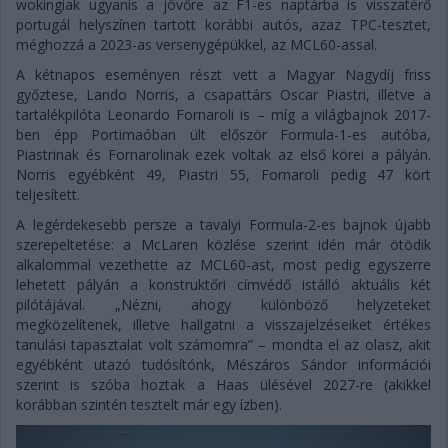
wokingiak ugyanis a jövőre az F1-es naptárba is visszatérő
portugál helyszínen tartott korábbi autós, azaz TPC-tesztet,
méghozzá a 2023-as versenygépükkel, az MCL60-assal.
A kétnapos eseményen részt vett a Magyar Nagydíj friss
győztese, Lando Norris, a csapattárs Oscar Piastri, illetve a
tartalékpilóta Leonardo Fornaroli is – míg a világbajnok 2017-
ben épp Portimaóban ült először Formula-1-es autóba,
Piastrinak és Fornarolinak ezek voltak az első körei a pályán.
Norris egyébként 49, Piastri 55, Fornaroli pedig 47 kört
teljesített.
A legérdekesebb persze a tavalyi Formula-2-es bajnok újabb
szerepeltetése: a McLaren közlése szerint idén már ötödik
alkalommal vezethette az MCL60-ast, most pedig egyszerre
lehetett pályán a konstruktőri címvédő istálló aktuális két
pilótájával. „Nézni, ahogy különböző helyzeteket
megközelítenek, illetve hallgatni a visszajelzéseiket értékes
tanulási tapasztalat volt számomra” – mondta el az olasz, akit
egyébként utazó tudósítónk, Mészáros Sándor információi
szerint is szóba hoztak a Haas ülésével 2027-re (akikkel
korábban szintén tesztelt már egy ízben).