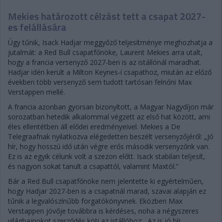
Mekies határozott célzást tett a csapat 2027-
es felállására
Úgy tűnik, Isack Hadjar meggyőző teljesítménye meghozhatja a
jutalmát: a Red Bull csapatfőnöke, Laurent Mekies arra utalt,
hogy a francia versenyző 2027-ben is az istállónál maradhat.
Hadjar idén került a Milton Keynes-i csapathoz, miután az előző
években több versenyző sem tudott tartósan felnőni Max
Verstappen mellé.
A francia azonban gyorsan bizonyított, a Magyar Nagydíjon már
sorozatban hetedik alkalommal végzett az első hat között, ami
éles ellentétben áll elődei eredményeivel. Mekies a De
Telegraafnak nyilatkozva elégedetten beszélt versenyzőjéről: „Jó
hír, hogy hosszú idő után végre erős második versenyzőnk van.
Ez is az egyik célunk volt a szezon előtt. Isack stabilan teljesít,
és nagyon sokat tanult a csapattól, valamint Maxtól.”
Bár a Red Bull csapatfőnöke nem jelentette ki egyértelműen,
hogy Hadjar 2027-ben is a csapatnál marad, szavai alapján ez
tűnik a legvalószínűbb forgatókönyvnek. Eközben Max
Verstappen jövője továbbra is kérdéses, noha a négyszeres
világbajnokot szerződés köti az istállóhoz: „Az is jó hír,