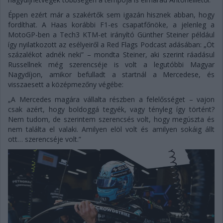
Éppen ezért már a szakértők sem igazán hisznek abban, hogy
fordíthat. A Haas korábbi F1-es csapatfőnöke, a jelenleg a
MotoGP-ben a Tech3 KTM-et irányító Günther Steiner például
így nyilatkozott az esélyeiről a Red Flags Podcast adásában: „Öt
százalékot adnék neki” – mondta Steiner, aki szerint ráadásul
Russellnek még szerencséje is volt a legutóbbi Magyar
Nagydíjon, amikor befulladt a startnál a Mercedese, és
visszaesett a középmezőny végébe:
„A Mercedes magára vállalta részben a felelősséget – vajon
csak azért, hogy boldoggá tegyék, vagy tényleg így történt?
Nem tudom, de szerintem szerencsés volt, hogy megúszta és
nem találta el valaki. Amilyen elöl volt és amilyen sokáig állt
ott… szerencséje volt.”