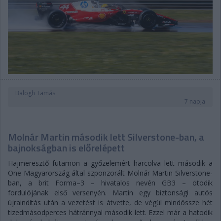
Balogh Tamás
7 napja
Molnár Martin második lett Silverstone-ban, a
bajnokságban is előrelépett
Hajmeresztő futamon a győzelemért harcolva lett második a
One Magyarország által szponzorált Molnár Martin Silverstone-
ban, a brit Forma–3 – hivatalos nevén GB3 – ötödik
fordulójának első versenyén. Martin egy biztonsági autós
újraindítás után a vezetést is átvette, de végül mindössze hét
tizedmásodperces hátránnyal második lett. Ezzel már a hatodik