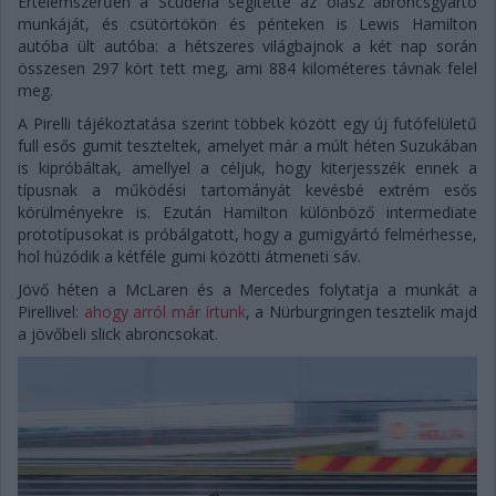
Értelemszerűen a Scuderia segítette az olasz abroncsgyártó
munkáját, és csütörtökön és pénteken is Lewis Hamilton
autóba ült autóba: a hétszeres világbajnok a két nap során
összesen 297 kört tett meg, ami 884 kilométeres távnak felel
meg.
A Pirelli tájékoztatása szerint többek között egy új futófelületű
full esős gumit teszteltek, amelyet már a múlt héten Suzukában
is kipróbáltak, amellyel a céljuk, hogy kiterjesszék ennek a
típusnak a működési tartományát kevésbé extrém esős
körülményekre is. Ezután Hamilton különböző intermediate
prototípusokat is próbálgatott, hogy a gumigyártó felmérhesse,
hol húzódik a kétféle gumi közötti átmeneti sáv.
Jövő héten a McLaren és a Mercedes folytatja a munkát a
Pirellivel:
ahogy arról már írtunk
, a Nürburgringen tesztelik majd
a jövőbeli slick abroncsokat.