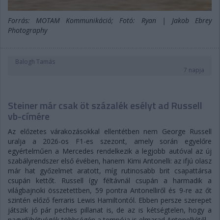
Forrás: MOTAM Kommunikáció; Fotó: Ryan | Jakob Ebrey
Photography
Balogh Tamás
7 napja
Steiner már csak öt százalék esélyt ad Russell
vb-címére
Az előzetes várakozásokkal ellentétben nem George Russell
uralja a 2026-os F1-es szezont, amely során egyelőre
egyértelműen a Mercedes rendelkezik a legjobb autóval az új
szabályrendszer első évében, hanem Kimi Antonelli: az ifjú olasz
már hat győzelmet aratott, míg rutinosabb brit csapattársa
csupán kettőt. Russell így féltávnál csupán a harmadik a
világbajnoki összetettben, 59 pontra Antonelliről és 9-re az őt
szintén előző ferraris Lewis Hamiltontól. Ebben persze szerepet
játszik jó pár peches pillanat is, de az is kétségtelen, hogy a
nagydíjhétvégék többségén a tempója is elmarad Antonelliétől.