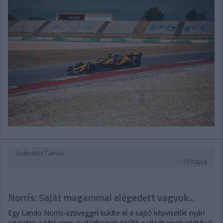
Gobodics Tamás
10 napja
Norris: Saját magammal elégedett vagyok...
Egy Lando Norris-szöveggel küldte el a sajtó képviselőit nyári
szünetre a McLaren: a világbajnok istálló a világbajnok pilótával