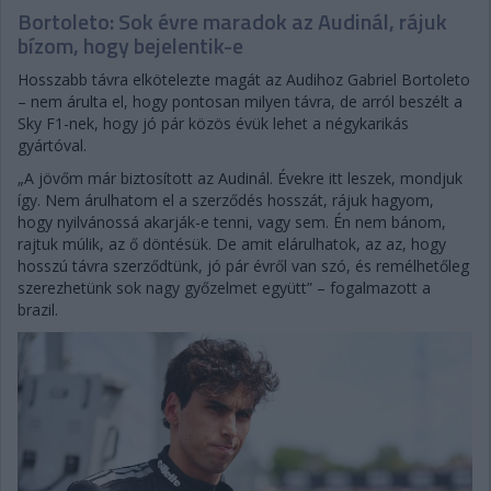
Bortoleto: Sok évre maradok az Audinál, rájuk
bízom, hogy bejelentik-e
Hosszabb távra elkötelezte magát az Audihoz Gabriel Bortoleto
– nem árulta el, hogy pontosan milyen távra, de arról beszélt a
Sky F1-nek, hogy jó pár közös évük lehet a négykarikás
gyártóval.
„A jövőm már biztosított az Audinál. Évekre itt leszek, mondjuk
így. Nem árulhatom el a szerződés hosszát, rájuk hagyom,
hogy nyilvánossá akarják-e tenni, vagy sem. Én nem bánom,
rajtuk múlik, az ő döntésük. De amit elárulhatok, az az, hogy
hosszú távra szerződtünk, jó pár évről van szó, és remélhetőleg
szerezhetünk sok nagy győzelmet együtt” – fogalmazott a
brazil.