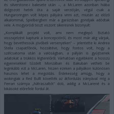
és silverstone-i balesete után –, a McLaren azonban hiába
dolgozott hetek óta a saját verzióján, végül csak a
Hungaroringen volt képes pályára vinni azt, miután az előző
alkalommal, Spielbergben már a garázsban gondjaik adódtak
vele. A mogyoródi teszt viszont sikeresnek bizonyult:
„Komplikált projekt volt, ami nem meglepő. Biztató
visszajelzést kaptunk a koncepcióról, és most már alig várjuk,
hogy bevethessük jövőbeli versenyeken” – jelentette ki Andrea
Stella csapatfőnök, hozzátéve, hogy fontos volt, hogy a
szélcsatorna után a valóságban, a pályán is gyűjtsenek
adatokat a trükkös légterelőről. Várhatóan egyébként a hosszú
egyenesekkel tűzdelt Monzában és Bakuban vetheti be
leginkább ezt a McLaren, hiszen ezeken a pályákon különösen
hasznos lehet a megoldás. Érdekesség amúgy, hogy a
wokingiak a Red Bullt követték az átfordulás irányával: míg a
Ferrari szárnya „hátraszaltót” dob, addig a McLarené és a
bikásoké előrefelé fordul át.