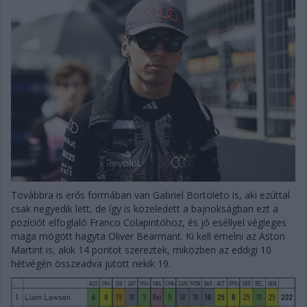
Továbbra is erős formában van Gabriel Bortoleto is, aki ezúttal
csak negyedik lett, de így is közeledett a bajnokságban ezt a
pozíciót elfoglaló Franco Colapintóhoz, és jó eséllyel végleges
maga mögött hagyta Oliver Bearmant. Ki kell emelni az Aston
Martint is, akik 14 pontot szereztek, miközben az eddigi 10
hétvégén összeadva jutott nekik 19.