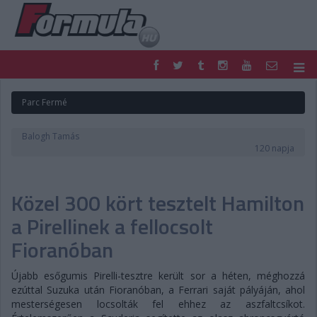
F1
PARC FERMÉ
Parc Fermé
FORMULA
MOTOR
NEMZETKÖZI
HAZAI
Balogh Tamás
RETRO
EGYÉB
120 napja
PODCAST
SHOP
LIVE
TIPPJÁTÉK
Közel 300 kört tesztelt Hamilton
DIGITÁLIS MAGAZIN
PONTÁLLÁSOK
VERSENYNAPTÁRAK
a Pirellinek a fellocsolt
Fioranóban
Újabb esőgumis Pirelli-tesztre került sor a héten, méghozzá
ezúttal Suzuka után Fioranóban, a Ferrari saját pályáján, ahol
mesterségesen locsolták fel ehhez az aszfaltcsíkot.