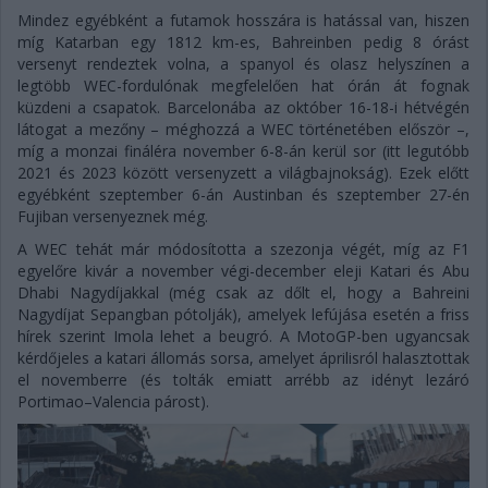
Mindez egyébként a futamok hosszára is hatással van, hiszen
míg Katarban egy 1812 km-es, Bahreinben pedig 8 órást
versenyt rendeztek volna, a spanyol és olasz helyszínen a
legtöbb WEC-fordulónak megfelelően hat órán át fognak
küzdeni a csapatok. Barcelonába az október 16-18-i hétvégén
látogat a mezőny – méghozzá a WEC történetében először –,
míg a monzai fináléra november 6-8-án kerül sor (itt legutóbb
2021 és 2023 között versenyzett a világbajnokság). Ezek előtt
egyébként szeptember 6-án Austinban és szeptember 27-én
Fujiban versenyeznek még.
A WEC tehát már módosította a szezonja végét, míg az F1
egyelőre kivár a november végi-december eleji Katari és Abu
Dhabi Nagydíjakkal (még csak az dőlt el, hogy a Bahreini
Nagydíjat Sepangban pótolják), amelyek lefújása esetén a friss
hírek szerint Imola lehet a beugró. A MotoGP-ben ugyancsak
kérdőjeles a katari állomás sorsa, amelyet áprilisról halasztottak
el novemberre (és tolták emiatt arrébb az idényt lezáró
Portimao–Valencia párost).