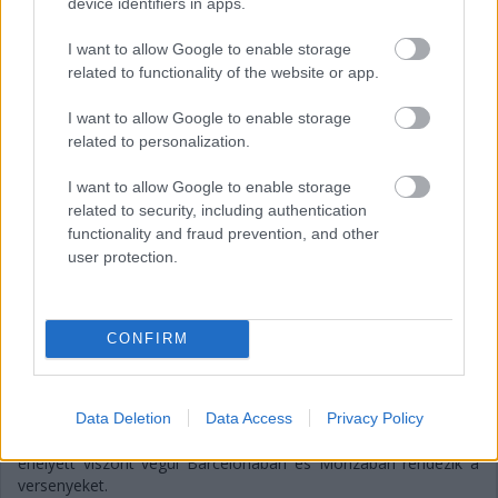
device identifiers in apps.
I want to allow Google to enable storage
related to functionality of the website or app.
I want to allow Google to enable storage
related to personalization.
Balogh Tamás
12 napja
I want to allow Google to enable storage
related to security, including authentication
functionality and fraud prevention, and other
Katar és Bahrein helyett Barcelona és Monza:
user protection.
így alakul át a WEC-szezon vége
A továbbra is elhúzódó iráni háborús konfliktus miatt léptek az
Endurance-világbajnokság szervezői és az FIA: módosították a
CONFIRM
2026-os szezon utolsó két fordulójának helyszínét. Eredetileg
Katar és Bahrein adott volna otthont az utolsó két fordulónak –
illetve ez sem pontos megfogalmazás, hiszen Katar
évadnyitóként szerepelt a versenynaptárban, ám az említett
Data Deletion
Data Access
Privacy Policy
közel-keleti helyzet miatt elhalasztották a márciusi futamot –,
ehelyett viszont végül Barcelonában és Monzában rendezik a
versenyeket.