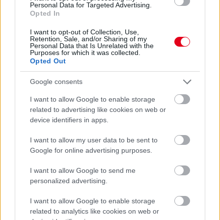
Mercedes?
Personal Data for Targeted Advertising.
Opted In
Az olasz Motorsport arról írt , hogy Monzára, az Olasz
Nagydíjra új erőforrással készülhet a Mercedes: bár Toto Wolff
I want to opt-out of Collection, Use,
Retention, Sale, and/or Sharing of my
kijelentette, hogy nem terveznek ADUO-fejlesztést bevezetni, a
Personal Data that Is Unrelated with the
portál szerint mégis elképzelhető egy új verzió a szünet utáni
Purposes for which it was collected.
motorigényes pályára.
Opted Out
Ez a pletykák (tényleg csak azok) szerint ez egy fejlesztett
Google consents
turbót, a Petronas által frissített üzemanyagot, és az ehhez
hozzáigazított belsőégésű motort jelentheti, utóbbi kicsit más
I want to allow Google to enable storage
nyomatékgörbével dolgozhat, és növelheti a megbízhatóságot
related to advertising like cookies on web or
is.
device identifiers in apps.
I want to allow my user data to be sent to
Google for online advertising purposes.
I want to allow Google to send me
personalized advertising.
I want to allow Google to enable storage
related to analytics like cookies on web or