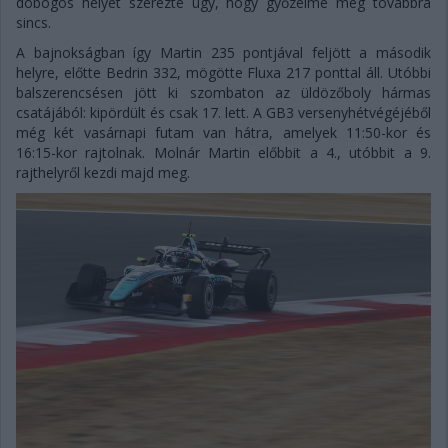
dobogós helyét szerezte úgy, hogy győzelme még továbbra
sincs.
A bajnokságban így Martin 235 pontjával feljött a második
helyre, előtte Bedrin 332, mögötte Fluxa 217 ponttal áll. Utóbbi
balszerencsésen jött ki szombaton az üldözőboly hármas
csatájából: kipördült és csak 17. lett. A GB3 versenyhétvégéjéből
még két vasárnapi futam van hátra, amelyek 11:50-kor és
16:15-kor rajtolnak. Molnár Martin előbbit a 4., utóbbit a 9.
rajthelyről kezdi majd meg.