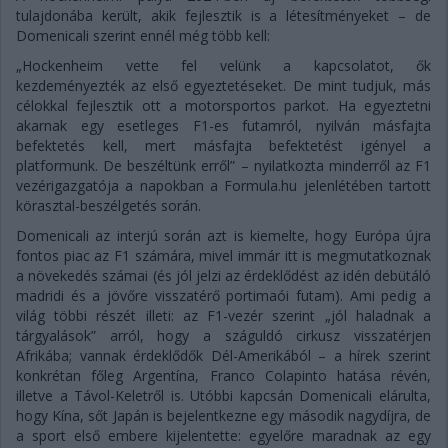
tulajdonába került, akik fejlesztik is a létesítményeket – de
Domenicali szerint ennél még több kell:
„Hockenheim vette fel velünk a kapcsolatot, ők
kezdeményezték az első egyeztetéseket. De mint tudjuk, más
célokkal fejlesztik ott a motorsportos parkot. Ha egyeztetni
akarnak egy esetleges F1-es futamról, nyilván másfajta
befektetés kell, mert másfajta befektetést igényel a
platformunk. De beszéltünk erről” – nyilatkozta minderről az F1
vezérigazgatója a napokban a Formula.hu jelenlétében tartott
körasztal-beszélgetés során.
Domenicali az interjú során azt is kiemelte, hogy Európa újra
fontos piac az F1 számára, mivel immár itt is megmutatkoznak
a növekedés számai (és jól jelzi az érdeklődést az idén debütáló
madridi és a jövőre visszatérő portimaói futam). Ami pedig a
világ többi részét illeti: az F1-vezér szerint „jól haladnak a
tárgyalások” arról, hogy a száguldó cirkusz visszatérjen
Afrikába; vannak érdeklődők Dél-Amerikából – a hírek szerint
konkrétan főleg Argentína, Franco Colapinto hatása révén,
illetve a Távol-Keletről is. Utóbbi kapcsán Domenicali elárulta,
hogy Kína, sőt Japán is bejelentkezne egy második nagydíjra, de
a sport első embere kijelentette: egyelőre maradnak az egy