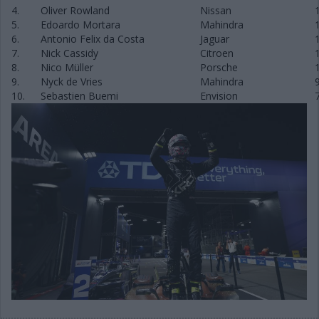
4.
Oliver Rowland
Nissan
5.
Edoardo Mortara
Mahindra
6.
Antonio Felix da Costa
Jaguar
7.
Nick Cassidy
Citroen
8.
Nico Müller
Porsche
9.
Nyck de Vries
Mahindra
10.
Sebastien Buemi
Envision