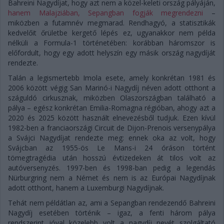
Bahreini Nagydíjat, hogy azt nem a közel-keleti ország pályáján,
hanem Malajziában, Sepangban fogják megrendezni
–
miközben a futamnév megmarad. Rendhagyó, a statisztikák
kedvelőit őrületbe kergető lépés ez, ugyanakkor nem példa
nélküli a Formula-1 történetében: korábban háromszor is
előfordult, hogy egy adott helyszín egy másik ország nagydíját
rendezte.
Talán a legismertebb Imola esete, amely konkrétan 1981 és
2006 között végig San Marinó-i Nagydíj néven adott otthont a
száguldó cirkusznak, miközben Olaszországban található a
pálya – egész konkrétan Emilia-Romagna régióban, ahogy azt a
2020 és 2025 között használt elnevezésből tudjuk. Ezen kívül
1982-ben a franciaországi Circuit de Dijon-Prenois versenypálya
a Svájci Nagydíjat rendezte meg: ennek oka az volt, hogy
Svájcban az 1955-ös Le Mans-i 24 óráson történt
tömegtragédia után hosszú évtizedeken át tilos volt az
autóversenyzés. 1997-ben és 1998-ban pedig a legendás
Nürburgring nem a Német és nem is az Európai Nagydíjnak
adott otthont, hanem a Luxemburgi Nagydíjnak.
Tehát nem példátlan az, ami a Sepangban rendezendő Bahreini
Nagydíj esetében történik – igaz, a fenti három pálya
rendszerint jóval közelebb volt a nagydíj nevét szolgáltató