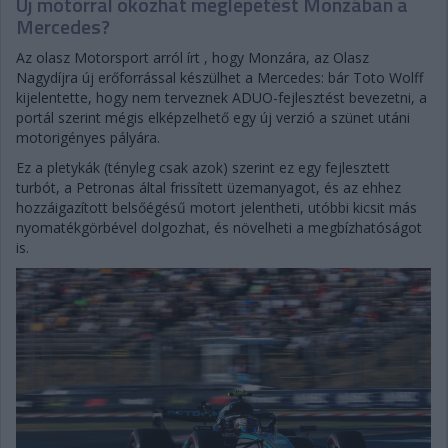
Új motorral okozhat meglepetést Monzában a
Mercedes?
Az olasz Motorsport arról írt , hogy Monzára, az Olasz
Nagydíjra új erőforrással készülhet a Mercedes: bár Toto Wolff
kijelentette, hogy nem terveznek ADUO-fejlesztést bevezetni, a
portál szerint mégis elképzelhető egy új verzió a szünet utáni
motorigényes pályára.
Ez a pletykák (tényleg csak azok) szerint ez egy fejlesztett
turbót, a Petronas által frissített üzemanyagot, és az ehhez
hozzáigazított belsőégésű motort jelentheti, utóbbi kicsit más
nyomatékgörbével dolgozhat, és növelheti a megbízhatóságot
is.