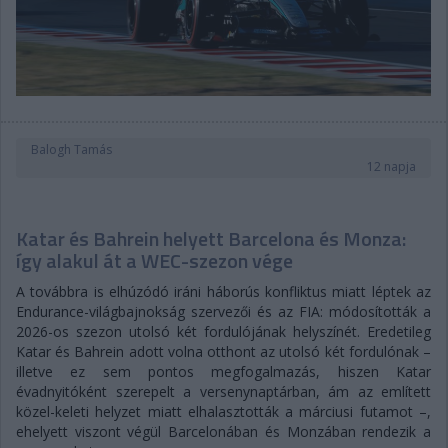
Balogh Tamás
12 napja
Katar és Bahrein helyett Barcelona és Monza:
így alakul át a WEC-szezon vége
A továbbra is elhúzódó iráni háborús konfliktus miatt léptek az
Endurance-világbajnokság szervezői és az FIA: módosították a
2026-os szezon utolsó két fordulójának helyszínét. Eredetileg
Katar és Bahrein adott volna otthont az utolsó két fordulónak –
illetve ez sem pontos megfogalmazás, hiszen Katar
évadnyitóként szerepelt a versenynaptárban, ám az említett
közel-keleti helyzet miatt elhalasztották a márciusi futamot –,
ehelyett viszont végül Barcelonában és Monzában rendezik a