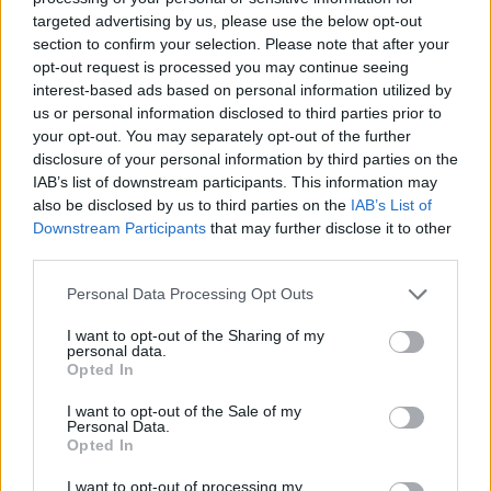
targeted advertising by us, please use the below opt-out
section to confirm your selection. Please note that after your
opt-out request is processed you may continue seeing
interest-based ads based on personal information utilized by
us or personal information disclosed to third parties prior to
your opt-out. You may separately opt-out of the further
disclosure of your personal information by third parties on the
IAB’s list of downstream participants. This information may
also be disclosed by us to third parties on the
IAB’s List of
Downstream Participants
that may further disclose it to other
third parties.
Please note that this website/app uses one or more Google
Personal Data Processing Opt Outs
services and may gather and store information including but
Gellérfi Gergő
11 napja
not limited to your visit or usage behaviour. You may click to
I want to opt-out of the Sharing of my
personal data.
grant or deny consent to Google and its third-party tags to
Opted In
use your data for below specified purposes in below Google
Domenicali: Verstappen maradni fog, már
consent section.
I want to opt-out of the Sale of my
Personal Data.
egyeztettünk a szabályokról
Opted In
Az utóbbi időszakban többször felmerült, hogy Max Verstappen
I want to opt-out of processing my