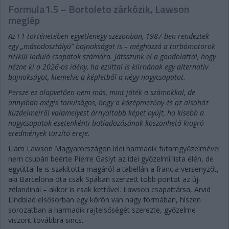
Formula1.5 – Bortoleto zárkózik, Lawson
meglép
Az F1 történetében egyetlenegy szezonban, 1987-ben rendeztek
egy „másodosztályú” bajnokságot is – méghozzá a turbómotorok
nélkül induló csapatok számára. Játsszunk el a gondolattal, hogy
nézne ki a 2026-os idény, ha ezúttal is kiírnának egy alternatív
bajnokságot, kiemelve a képletből a négy nagycsapatot.
Persze ez alapvetően nem más, mint játék a számokkal, de
annyiban mégis tanulságos, hogy a középmezőny és az alsóház
küzdelmeiről valamelyest árnyaltabb képet nyújt, ha kisebb a
nagycsapatok esetenkénti botladozásának köszönhető kiugró
eredmények torzító ereje.
Liam Lawson Magyarországon idei harmadik futamgyőzelmével
nem csupán beérte Pierre Gaslyt az idei győzelmi lista élén, de
egyúttal le is szakította magáról a tabellán a francia versenyzőt,
aki Barcelona óta csak Spában szerzett több pontot az új-
zélandinál – akkor is csak kettővel. Lawson csapattársa, Arvid
Lindblad elsősorban egy körön van nagy formában, hiszen
sorozatban a harmadik rajtelsőségét szerezte, győzelme
viszont továbbra sincs.