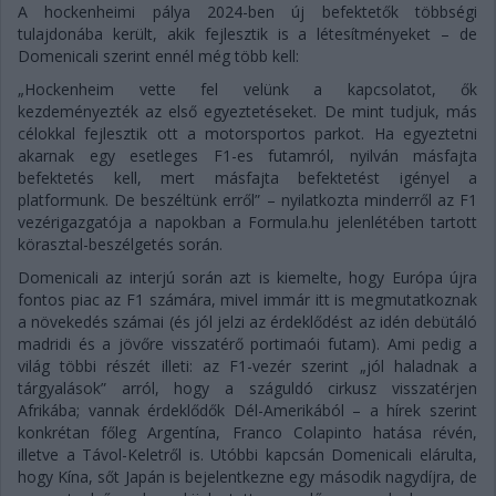
A hockenheimi pálya 2024-ben új befektetők többségi
tulajdonába került, akik fejlesztik is a létesítményeket – de
Domenicali szerint ennél még több kell:
„Hockenheim vette fel velünk a kapcsolatot, ők
kezdeményezték az első egyeztetéseket. De mint tudjuk, más
célokkal fejlesztik ott a motorsportos parkot. Ha egyeztetni
akarnak egy esetleges F1-es futamról, nyilván másfajta
befektetés kell, mert másfajta befektetést igényel a
platformunk. De beszéltünk erről” – nyilatkozta minderről az F1
vezérigazgatója a napokban a Formula.hu jelenlétében tartott
körasztal-beszélgetés során.
Domenicali az interjú során azt is kiemelte, hogy Európa újra
fontos piac az F1 számára, mivel immár itt is megmutatkoznak
a növekedés számai (és jól jelzi az érdeklődést az idén debütáló
madridi és a jövőre visszatérő portimaói futam). Ami pedig a
világ többi részét illeti: az F1-vezér szerint „jól haladnak a
tárgyalások” arról, hogy a száguldó cirkusz visszatérjen
Afrikába; vannak érdeklődők Dél-Amerikából – a hírek szerint
konkrétan főleg Argentína, Franco Colapinto hatása révén,
illetve a Távol-Keletről is. Utóbbi kapcsán Domenicali elárulta,
hogy Kína, sőt Japán is bejelentkezne egy második nagydíjra, de