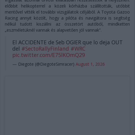
előbbit helikopterrel a közeli kórházba szállították, utóbbit
mentővel vitték el további vizsgálatok céljából. A Toyota Gazoo
Racing annyit közölt, hogy a pilóta és navigátora is segítség
nélkül tudott kiszállni az összetört autóból, mindketten
„eszméletüknél vannak és alapvetően jól vannak”.
El ACCIDENTE de Seb OGIER que lo deja OUT
del
#SectoRallyFinland
#WRC
pic.twitter.com/E75lKOmQ29
— Diegote (@DiegoteSimracer)
August 1, 2026