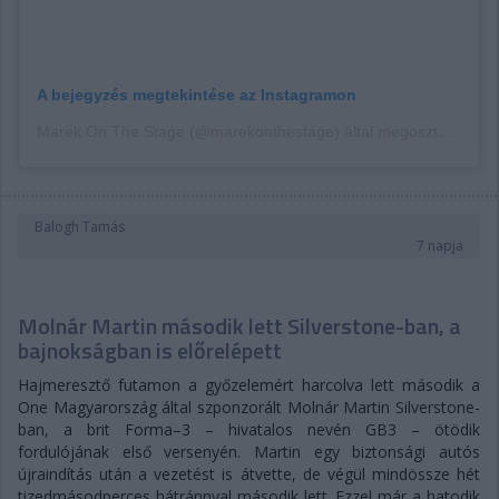
A bejegyzés megtekintése az Instagramon
Marek On The Stage (@marekonthestage) által megosztott bejegyzés
Balogh Tamás
7 napja
Molnár Martin második lett Silverstone-ban, a
bajnokságban is előrelépett
Hajmeresztő futamon a győzelemért harcolva lett második a
One Magyarország által szponzorált Molnár Martin Silverstone-
ban, a brit Forma–3 – hivatalos nevén GB3 – ötödik
fordulójának első versenyén. Martin egy biztonsági autós
újraindítás után a vezetést is átvette, de végül mindössze hét
tizedmásodperces hátránnyal második lett. Ezzel már a hatodik