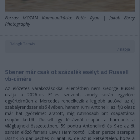
Forrás: MOTAM Kommunikáció; Fotó: Ryan | Jakob Ebrey
Photography
Balogh Tamás
7 napja
Steiner már csak öt százalék esélyt ad Russell
vb-címére
Az előzetes várakozásokkal ellentétben nem George Russell
uralja a 2026-os F1-es szezont, amely során egyelőre
egyértelműen a Mercedes rendelkezik a legjobb autóval az új
szabályrendszer első évében, hanem Kimi Antonelli: az ifjú olasz
már hat győzelmet aratott, míg rutinosabb brit csapattársa
csupán kettőt. Russell így féltávnál csupán a harmadik a
világbajnoki összetettben, 59 pontra Antonelliről és 9-re az őt
szintén előző ferraris Lewis Hamiltontól. Ebben persze szerepet
játszik jó pár peches pillanat is, de az is kétségtelen, hogy a