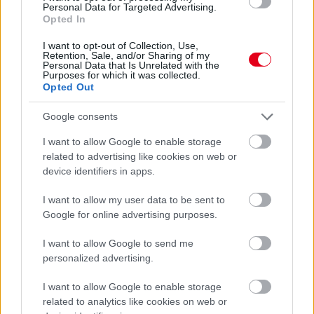
akár hátat is fordíthat a Formula–1-nek, ha nem lesz elégedett
Personal Data for Targeted Advertising.
a sport irányával vagy az új technikai szabályokkal. Stefano
Opted In
Domenicali azonban a Formula–1 szerdai, kiválasztott
sajtótermékeknek tartott eseményén arról beszélt szerint
I want to opt-out of Collection, Use,
Retention, Sale, and/or Sharing of my
azonban azok a versenyzők, akik már kipróbálták az új autók
Personal Data that Is Unrelated with the
szimulátoros változatát, pozitív visszajelzéseket adtak: „Azok a
Purposes for which it was collected.
versenyzők, akik már vezették a jövő évi autót a szimulátorban,
Opted Out
úgy érzik, jó irányba haladunk. Maxszal is beszéltünk erről.”
Google consents
„Jól tudják, hogy mi ennél agresszívebb változtatásokat is
szerettünk volna, de végül a csapatok ezt a megoldást fogadták
I want to allow Google to enable storage
el” – mondta, majd hangsúlyozta, kiváló kapcsolatot ápol
related to advertising like cookies on web or
Verstappennel, és úgy véli, a holland számára is vonzó a
device identifiers in apps.
Formula–1 jövőképe: „Max hihetetlen versenyző. Ha szereti a
Formula–1-et, akkor azt a jövőt is szereti, amelyről közösen
I want to allow my user data to be sent to
beszélünk, beleértve a jövő szabályait is. Nagyon jó
Google for online advertising purposes.
kapcsolatban vagyok vele, ezért úgy gondolom, és a Formula–1
elég nagy ahhoz, hogy ő is a része maradjon.”
I want to allow Google to send me
Ugyanakkor elismerte, hogy a végső döntést kizárólag
personalized advertising.
Verstappen hozhatja meg: „Természetesen ő maga dönt majd
a jövőjéről. A sport pedig megy tovább, mert a Formula–1
I want to allow Google to enable storage
sokkal nagyobb bárkinél, mindannyiunknál. Az én véleményem
related to analytics like cookies on web or
azonban az, hogy Max velünk marad, és őszintén remélem,