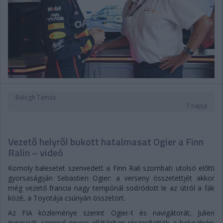
Balogh Tamás
7 napja
Vezető helyről bukott hatalmasat Ogier a Finn
Ralin – videó
Komoly balesetet szenvedett a Finn Rali szombati utolsó előtti
gyorsaságiján Sebastien Ogier: a verseny összetettjét akkor
még vezető francia nagy tempónál sodródott le az útról a fák
közé, a Toyotája csúnyán összetört.
Az FIA közleménye szerint Ogier-t és navigátorát, Julien
Ingassiát azonnal orvosi ellátásban részesítették a helyszínén: