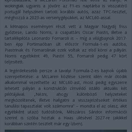
wokingiak ugyanis a jövőre az F1-es naptárba is visszatérő
portugál helyszínen tartott korábbi autós, azaz TPC-tesztet,
méghozzá a 2023-as versenygépükkel, az MCL60-assal.
A kétnapos eseményen részt vett a Magyar Nagydíj friss
győztese, Lando Norris, a csapattárs Oscar Piastri, illetve a
tartalékpilóta Leonardo Fornaroli is – míg a világbajnok 2017-
ben épp Portimaóban ült először Formula-1-es autóba,
Piastrinak és Fornarolinak ezek voltak az első körei a pályán.
Norris egyébként 49, Piastri 55, Fornaroli pedig 47 kört
teljesített.
A legérdekesebb persze a tavalyi Formula-2-es bajnok újabb
szerepeltetése: a McLaren közlése szerint idén már ötödik
alkalommal vezethette az MCL60-ast, most pedig egyszerre
lehetett pályán a konstruktőri címvédő istálló aktuális két
pilótájával. „Nézni, ahogy különböző helyzeteket
megközelítenek, illetve hallgatni a visszajelzéseiket értékes
tanulási tapasztalat volt számomra” – mondta el az olasz, akit
egyébként utazó tudósítónk, Mészáros Sándor információi
szerint is szóba hoztak a Haas ülésével 2027-re (akikkel
korábban szintén tesztelt már egy ízben).