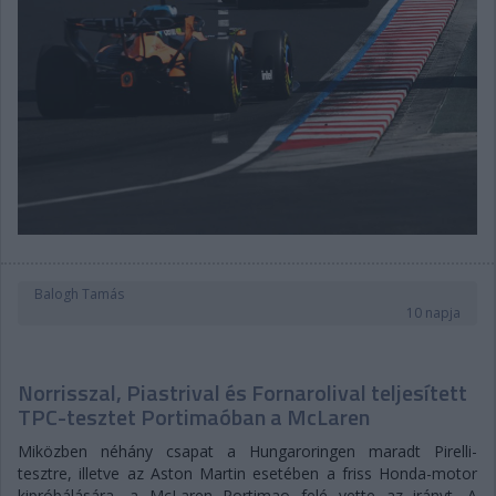
Balogh Tamás
10 napja
Norrisszal, Piastrival és Fornarolival teljesített
TPC-tesztet Portimaóban a McLaren
Miközben néhány csapat a Hungaroringen maradt Pirelli-
tesztre, illetve az Aston Martin esetében a friss Honda-motor
kipróbálására, a McLaren Portimao felé vette az irányt. A