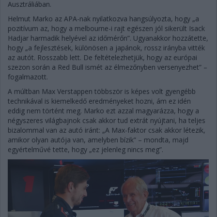
Ausztráliában.
Helmut Marko az APA-nak nyilatkozva hangsúlyozta, hogy „a
pozitívum az, hogy a melbourne-i rajt egészen jól sikerült Isack
Hadjar harmadik helyével az időmérőn”. Ugyanakkor hozzátette,
hogy „a fejlesztések, különösen a japánok, rossz irányba vitték
az autót. Rosszabb lett. De feltételezhetjük, hogy az európai
szezon során a Red Bull ismét az élmezőnyben versenyezhet” –
fogalmazott.
A múltban Max Verstappen többször is képes volt gyengébb
technikával is kiemelkedő eredményeket hozni, ám ez idén
eddig nem történt meg. Marko ezt azzal magyarázza, hogy a
négyszeres világbajnok csak akkor tud extrát nyújtani, ha teljes
bizalommal van az autó iránt: „A Max-faktor csak akkor létezik,
amikor olyan autója van, amelyben bízik” – mondta, majd
egyértelművé tette, hogy „ez jelenleg nincs meg”.