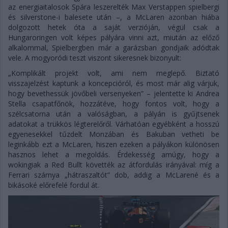
az energiaitalosok Spára leszerelték Max Verstappen spielbergi
és silverstone-i balesete után –, a McLaren azonban hiába
dolgozott hetek óta a saját verzióján, végül csak a
Hungaroringen volt képes pályára vinni azt, miután az előző
alkalommal, Spielbergben már a garázsban gondjaik adódtak
vele. A mogyoródi teszt viszont sikeresnek bizonyult:
„Komplikált projekt volt, ami nem meglepő. Biztató
visszajelzést kaptunk a koncepcióról, és most már alig várjuk,
hogy bevethessük jövőbeli versenyeken” – jelentette ki Andrea
Stella csapatfőnök, hozzátéve, hogy fontos volt, hogy a
szélcsatorna után a valóságban, a pályán is gyűjtsenek
adatokat a trükkös légterelőről. Várhatóan egyébként a hosszú
egyenesekkel tűzdelt Monzában és Bakuban vetheti be
leginkább ezt a McLaren, hiszen ezeken a pályákon különösen
hasznos lehet a megoldás. Érdekesség amúgy, hogy a
wokingiak a Red Bullt követték az átfordulás irányával: míg a
Ferrari szárnya „hátraszaltót” dob, addig a McLarené és a
bikásoké előrefelé fordul át.