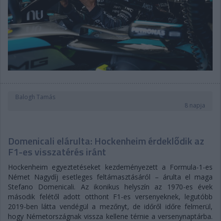
Balogh Tamás
8 napja
Domenicali elárulta: Hockenheim érdeklődik az
F1-es visszatérés iránt
Hockenheim egyeztetéseket kezdeményezett a Formula-1-es
Német Nagydíj esetleges feltámasztásáról – árulta el maga
Stefano Domenicali. Az ikonikus helyszín az 1970-es évek
második felétől adott otthont F1-es versenyeknek, legutóbb
2019-ben látta vendégül a mezőnyt, de időről időre felmerül,
hogy Németországnak vissza kellene térnie a versenynaptárba.