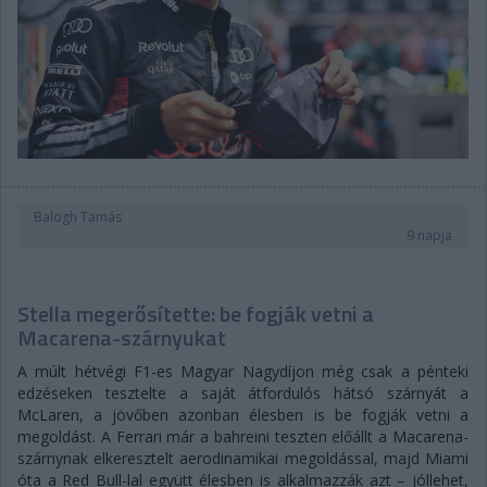
Balogh Tamás
9 napja
Stella megerősítette: be fogják vetni a
Macarena-szárnyukat
A múlt hétvégi F1-es Magyar Nagydíjon még csak a pénteki
edzéseken tesztelte a saját átfordulós hátsó szárnyát a
McLaren, a jövőben azonban élesben is be fogják vetni a
megoldást. A Ferrari már a bahreini teszten előállt a Macarena-
szárnynak elkeresztelt aerodinamikai megoldással, majd Miami
óta a Red Bull-lal együtt élesben is alkalmazzák azt – jóllehet,