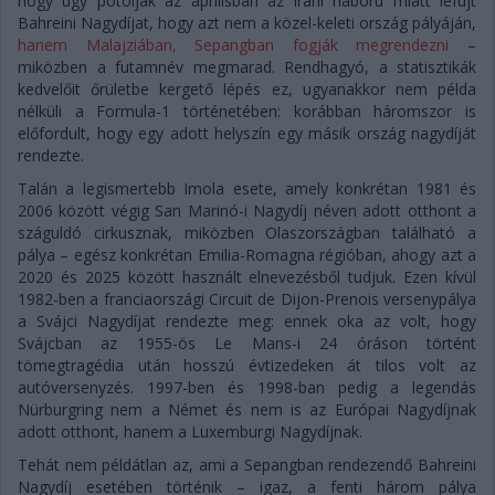
hogy úgy pótolják az áprilisban az iráni háború miatt lefújt
Bahreini Nagydíjat, hogy azt nem a közel-keleti ország pályáján,
hanem Malajziában, Sepangban fogják megrendezni
–
miközben a futamnév megmarad. Rendhagyó, a statisztikák
kedvelőit őrületbe kergető lépés ez, ugyanakkor nem példa
nélküli a Formula-1 történetében: korábban háromszor is
előfordult, hogy egy adott helyszín egy másik ország nagydíját
rendezte.
Talán a legismertebb Imola esete, amely konkrétan 1981 és
2006 között végig San Marinó-i Nagydíj néven adott otthont a
száguldó cirkusznak, miközben Olaszországban található a
pálya – egész konkrétan Emilia-Romagna régióban, ahogy azt a
2020 és 2025 között használt elnevezésből tudjuk. Ezen kívül
1982-ben a franciaországi Circuit de Dijon-Prenois versenypálya
a Svájci Nagydíjat rendezte meg: ennek oka az volt, hogy
Svájcban az 1955-ös Le Mans-i 24 óráson történt
tömegtragédia után hosszú évtizedeken át tilos volt az
autóversenyzés. 1997-ben és 1998-ban pedig a legendás
Nürburgring nem a Német és nem is az Európai Nagydíjnak
adott otthont, hanem a Luxemburgi Nagydíjnak.
Tehát nem példátlan az, ami a Sepangban rendezendő Bahreini
Nagydíj esetében történik – igaz, a fenti három pálya