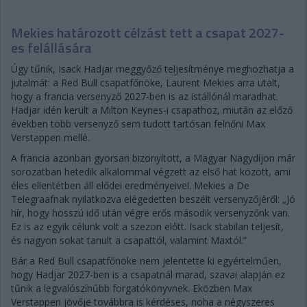
Mekies határozott célzást tett a csapat 2027-
es felállására
Úgy tűnik, Isack Hadjar meggyőző teljesítménye meghozhatja a
jutalmát: a Red Bull csapatfőnöke, Laurent Mekies arra utalt,
hogy a francia versenyző 2027-ben is az istállónál maradhat.
Hadjar idén került a Milton Keynes-i csapathoz, miután az előző
években több versenyző sem tudott tartósan felnőni Max
Verstappen mellé.
A francia azonban gyorsan bizonyított, a Magyar Nagydíjon már
sorozatban hetedik alkalommal végzett az első hat között, ami
éles ellentétben áll elődei eredményeivel. Mekies a De
Telegraafnak nyilatkozva elégedetten beszélt versenyzőjéről: „Jó
hír, hogy hosszú idő után végre erős második versenyzőnk van.
Ez is az egyik célunk volt a szezon előtt. Isack stabilan teljesít,
és nagyon sokat tanult a csapattól, valamint Maxtól.”
Bár a Red Bull csapatfőnöke nem jelentette ki egyértelműen,
hogy Hadjar 2027-ben is a csapatnál marad, szavai alapján ez
tűnik a legvalószínűbb forgatókönyvnek. Eközben Max
Verstappen jövője továbbra is kérdéses, noha a négyszeres