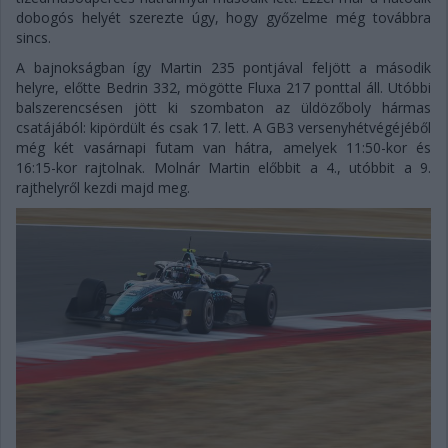
dobogós helyét szerezte úgy, hogy győzelme még továbbra
sincs.
A bajnokságban így Martin 235 pontjával feljött a második
helyre, előtte Bedrin 332, mögötte Fluxa 217 ponttal áll. Utóbbi
balszerencsésen jött ki szombaton az üldözőboly hármas
csatájából: kipördült és csak 17. lett. A GB3 versenyhétvégéjéből
még két vasárnapi futam van hátra, amelyek 11:50-kor és
16:15-kor rajtolnak. Molnár Martin előbbit a 4., utóbbit a 9.
rajthelyről kezdi majd meg.