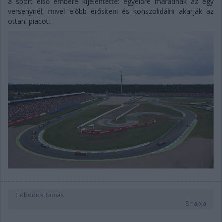
a sport első embere kijelentette: egyelőre maradnak az egy
versenynél, mivel előbb erősíteni és konszolidálni akarják az
ottani piacot.
Gobodics Tamás
8 napja