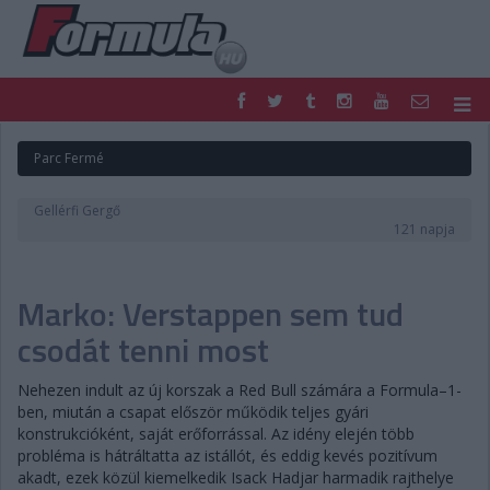
F1
PARC FERMÉ
Parc Fermé
FORMULA
MOTOR
NEMZETKÖZI
HAZAI
Gellérfi Gergő
RETRO
EGYÉB
121 napja
PODCAST
SHOP
LIVE
TIPPJÁTÉK
Marko: Verstappen sem tud
DIGITÁLIS MAGAZIN
PONTÁLLÁSOK
VERSENYNAPTÁRAK
csodát tenni most
Nehezen indult az új korszak a Red Bull számára a Formula–1-
ben, miután a csapat először működik teljes gyári
konstrukcióként, saját erőforrással. Az idény elején több
probléma is hátráltatta az istállót, és eddig kevés pozitívum
akadt, ezek közül kiemelkedik Isack Hadjar harmadik rajthelye