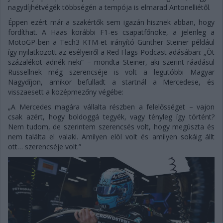
nagydíjhétvégék többségén a tempója is elmarad Antonelliétől.
Éppen ezért már a szakértők sem igazán hisznek abban, hogy
fordíthat. A Haas korábbi F1-es csapatfőnöke, a jelenleg a
MotoGP-ben a Tech3 KTM-et irányító Günther Steiner például
így nyilatkozott az esélyeiről a Red Flags Podcast adásában: „Öt
százalékot adnék neki” – mondta Steiner, aki szerint ráadásul
Russellnek még szerencséje is volt a legutóbbi Magyar
Nagydíjon, amikor befulladt a startnál a Mercedese, és
visszaesett a középmezőny végébe:
„A Mercedes magára vállalta részben a felelősséget – vajon
csak azért, hogy boldoggá tegyék, vagy tényleg így történt?
Nem tudom, de szerintem szerencsés volt, hogy megúszta és
nem találta el valaki. Amilyen elöl volt és amilyen sokáig állt
ott… szerencséje volt.”