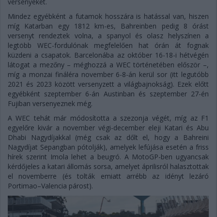
versenyeket.
Mindez egyébként a futamok hosszára is hatással van, hiszen
míg Katarban egy 1812 km-es, Bahreinben pedig 8 órást
versenyt rendeztek volna, a spanyol és olasz helyszínen a
legtöbb WEC-fordulónak megfelelően hat órán át fognak
küzdeni a csapatok. Barcelonába az október 16-18-i hétvégén
látogat a mezőny – méghozzá a WEC történetében először –,
míg a monzai fináléra november 6-8-án kerül sor (itt legutóbb
2021 és 2023 között versenyzett a világbajnokság). Ezek előtt
egyébként szeptember 6-án Austinban és szeptember 27-én
Fujiban versenyeznek még.
A WEC tehát már módosította a szezonja végét, míg az F1
egyelőre kivár a november végi-december eleji Katari és Abu
Dhabi Nagydíjakkal (még csak az dőlt el, hogy a Bahreini
Nagydíjat Sepangban pótolják), amelyek lefújása esetén a friss
hírek szerint Imola lehet a beugró. A MotoGP-ben ugyancsak
kérdőjeles a katari állomás sorsa, amelyet áprilisról halasztottak
el novemberre (és tolták emiatt arrébb az idényt lezáró
Portimao–Valencia párost).