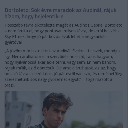
Bortoleto: Sok évre maradok az Audinál, rájuk
bízom, hogy bejelentik-e
Hosszabb távra elkötelezte magát az Audihoz Gabriel Bortoleto
– nem árulta el, hogy pontosan milyen távra, de arról beszélt a
Sky F1-nek, hogy jó pár közös évük lehet a négykarikás
gyártóval.
„A jövőm már biztosított az Audinál. Évekre itt leszek, mondjuk
így. Nem árulhatom el a szerződés hosszát, rájuk hagyom,
hogy nyilvánossá akarják-e tenni, vagy sem. Én nem bánom,
rajtuk múlik, az ő döntésük. De amit elárulhatok, az az, hogy
hosszú távra szerződtünk, jó pár évről van szó, és remélhetőleg
szerezhetünk sok nagy győzelmet együtt” – fogalmazott a
brazil.