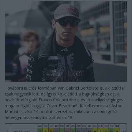
Továbbra is erős formában van Gabriel Bortoleto is, aki ezúttal
csak negyedik lett, de így is közeledett a bajnokságban ezt a
pozíciót elfoglaló Franco Colapintóhoz, és jó eséllyel végleges
maga mögött hagyta Oliver Bearmant. Ki kell emelni az Aston
Martint is, akik 14 pontot szereztek, miközben az eddigi 10
hétvégén összeadva jutott nekik 19.