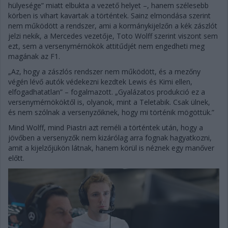
hülyesége” miatt elbukta a vezető helyet –, hanem szélesebb
körben is vihart kavartak a történtek. Sainz elmondása szerint
nem működött a rendszer, ami a kormánykijelzőn a kék zászlót
jelzi nekik, a Mercedes vezetője, Toto Wolff szerint viszont sem
ezt, sem a versenymérnökök attitűdjét nem engedheti meg
magának az F1.
„Az, hogy a zászlós rendszer nem működött, és a mezőny
végén lévő autók védekezni kezdtek Lewis és Kimi ellen,
elfogadhatatlan” – fogalmazott. „Gyalázatos produkció ez a
versenymérnököktől is, olyanok, mint a Teletabik. Csak ülnek,
és nem szólnak a versenyzőiknek, hogy mi történik mögöttük.”
Mind Wolff, mind Piastri azt reméli a történtek után, hogy a
jövőben a versenyzők nem kizárólag arra fognak hagyatkozni,
amit a kijelzőjükön látnak, hanem körül is néznek egy manőver
előtt.