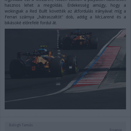
hasznos lehet a megoldás. Érdekesség amúgy, hogy a
wokingiak a Red Bullt követték az átfordulás irányával: míg a
Ferrari szárnya „hátraszaltót” dob, addig a McLarené és a
bikásoké előrefelé fordul át.
Balogh Tamás
9 napja