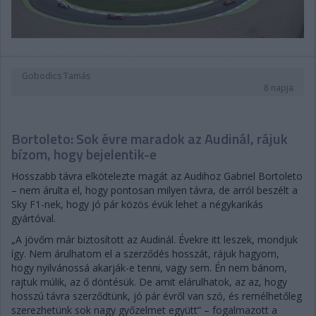
Gobodics Tamás
8 napja
Bortoleto: Sok évre maradok az Audinál, rájuk
bízom, hogy bejelentik-e
Hosszabb távra elkötelezte magát az Audihoz Gabriel Bortoleto
– nem árulta el, hogy pontosan milyen távra, de arról beszélt a
Sky F1-nek, hogy jó pár közös évük lehet a négykarikás
gyártóval.
„A jövőm már biztosított az Audinál. Évekre itt leszek, mondjuk
így. Nem árulhatom el a szerződés hosszát, rájuk hagyom,
hogy nyilvánossá akarják-e tenni, vagy sem. Én nem bánom,
rajtuk múlik, az ő döntésük. De amit elárulhatok, az az, hogy
hosszú távra szerződtünk, jó pár évről van szó, és remélhetőleg
szerezhetünk sok nagy győzelmet együtt” – fogalmazott a