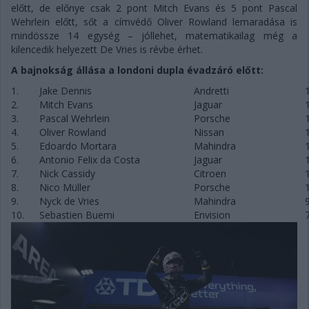
előtt, de előnye csak 2 pont Mitch Evans és 5 pont Pascal
Wehrlein előtt, sőt a címvédő Oliver Rowland lemaradása is
mindössze 14 egység – jóllehet, matematikailag még a
kilencedik helyezett De Vries is révbe érhet.
A bajnokság állása a londoni dupla évadzáró előtt:
1.
Jake Dennis
Andretti
2.
Mitch Evans
Jaguar
3.
Pascal Wehrlein
Porsche
4.
Oliver Rowland
Nissan
5.
Edoardo Mortara
Mahindra
6.
Antonio Felix da Costa
Jaguar
7.
Nick Cassidy
Citroen
8.
Nico Müller
Porsche
9.
Nyck de Vries
Mahindra
10.
Sebastien Buemi
Envision