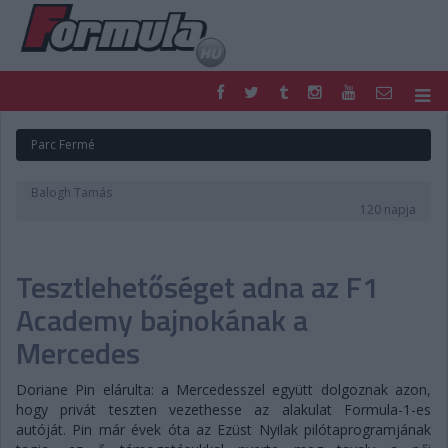
F1
PARC FERMÉ
Parc Fermé
FORMULA
MOTOR
NEMZETKÖZI
HAZAI
Balogh Tamás
RETRO
EGYÉB
120 napja
PODCAST
SHOP
LIVE
TIPPJÁTÉK
Tesztlehetőséget adna az F1
DIGITÁLIS MAGAZIN
PONTÁLLÁSOK
VERSENYNAPTÁRAK
Academy bajnokának a
Mercedes
Doriane Pin elárulta: a Mercedesszel együtt dolgoznak azon,
hogy privát teszten vezethesse az alakulat Formula-1-es
autóját. Pin már évek óta az Ezüst Nyilak pilótaprogramjának