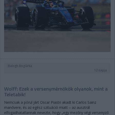
Balogh Boglárka
12 napja
Wolff: Ezek a versenymérnökök olyanok, mint a
Teletabik!
Nemcsak a pórul járt Oscar Piastri akadt ki Carlos Sainz
manővere, és az egész szituáció miatt – az ausztrál
elfogadhatatlannak nevezte, hogy „egy mezőny végi versenyző