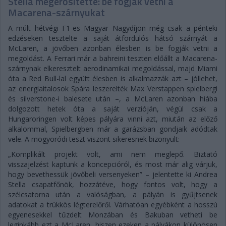
Stella megerősítette: be fogják vetni a
Macarena-szárnyukat
A múlt hétvégi F1-es Magyar Nagydíjon még csak a pénteki
edzéseken tesztelte a saját átfordulós hátsó szárnyát a
McLaren, a jövőben azonban élesben is be fogják vetni a
megoldást. A Ferrari már a bahreini teszten előállt a Macarena-
szárnynak elkeresztelt aerodinamikai megoldással, majd Miami
óta a Red Bull-lal együtt élesben is alkalmazzák azt – jóllehet,
az energiaitalosok Spára leszerelték Max Verstappen spielbergi
és silverstone-i balesete után –, a McLaren azonban hiába
dolgozott hetek óta a saját verzióján, végül csak a
Hungaroringen volt képes pályára vinni azt, miután az előző
alkalommal, Spielbergben már a garázsban gondjaik adódtak
vele. A mogyoródi teszt viszont sikeresnek bizonyult:
„Komplikált projekt volt, ami nem meglepő. Biztató
visszajelzést kaptunk a koncepcióról, és most már alig várjuk,
hogy bevethessük jövőbeli versenyeken” – jelentette ki Andrea
Stella csapatfőnök, hozzátéve, hogy fontos volt, hogy a
szélcsatorna után a valóságban, a pályán is gyűjtsenek
adatokat a trükkös légterelőről. Várhatóan egyébként a hosszú
egyenesekkel tűzdelt Monzában és Bakuban vetheti be
leginkább ezt a McLaren, hiszen ezeken a pályákon különösen