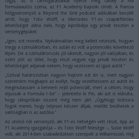
tagja, az ő támogatásukkal nyerte meg tavaly a női
formulaautós széria, az F1 Academy bajnoki címét. A francia
hölgyversenyző a Beyond the Grid podcast adásában beszélt
arról, hogy Toto Wolff, a Mercedes F1-es csapatfőnöke
lehetőséget adna neki, hogy kipróbálja egy privát teszten a
versenygépüket:
„Igen, ezt mondta. Nyilvánvalóan meg kellett néznünk, hogyan
megy a szimulátorban, és aztán ez volt a potenciális következő
lépés. De a szimulátorozás jól sikerült, nagyon jól valójában, és
ezért jött az ötlet, hogy részt vegyek egy privát teszten és
lehetőséget adjanak nekem, hogy vezessem az igazi autót.”
„Szóval határozottan nagyon hajtom ezt én is, mert nagyon
szeretném megkapni az esélyt, hogy vezethessem az autót és
megmutassam a bennem rejlő potenciált, mert a célom, hogy
eljussak a Formula-1-be” – jelentette ki Pin, aki azt is elárulta,
hogy üléspróbán viszont még nem járt. „Úgyhogy biztosra
fogok menni, hogy teljesen készen álljak, mielőtt beülhetek a
valóságban is az autóba.”
Az utolsó női versenyző, aki F1-es hétvégén vett részt, épp az
F1 Academy igazgatója – és Toto Wolff felesége –, Susie Wolff
volt, aki 2014-ben szabadedzésen szerepelt a Williamsszel, míg