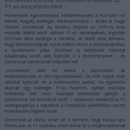
F1-es visszatérés iránt
Hockenheim egyeztetéseket kezdeményezett a Formula-1-es
Német Nagydíj esetleges feltámasztásáról – árulta el maga
Stefano Domenicali. Az ikonikus helyszín az 1970-es évek
második felétől adott otthont F1-es versenyeknek, legutóbb
2019-ben látta vendégül a mezőnyt, de időről időre felmerül,
hogy Németországnak vissza kellene térnie a versenynaptárba.
A hockenheimi pálya 2024-ben új befektetők többségi
tulajdonába került, akik fejlesztik is a létesítményeket – de
Domenicali szerint ennél még több kell:
„Hockenheim vette fel velünk a kapcsolatot, ők
kezdeményezték az első egyeztetéseket. De mint tudjuk, más
célokkal fejlesztik ott a motorsportos parkot. Ha egyeztetni
akarnak egy esetleges F1-es futamról, nyilván másfajta
befektetés kell, mert másfajta befektetést igényel a
platformunk. De beszéltünk erről” – nyilatkozta minderről az F1
vezérigazgatója a napokban a Formula.hu jelenlétében tartott
körasztal-beszélgetés során.
Domenicali az interjú során azt is kiemelte, hogy Európa újra
fontos piac az F1 számára, mivel immár itt is megmutatkoznak