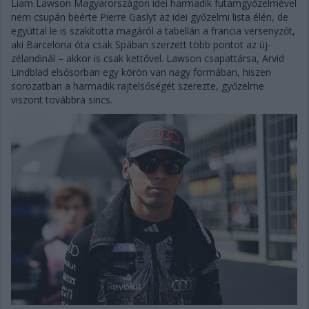
Liam Lawson Magyarországon idei harmadik futamgyőzelmével
nem csupán beérte Pierre Gaslyt az idei győzelmi lista élén, de
egyúttal le is szakította magáról a tabellán a francia versenyzőt,
aki Barcelona óta csak Spában szerzett több pontot az új-
zélandinál – akkor is csak kettővel. Lawson csapattársa, Arvid
Lindblad elsősorban egy körön van nagy formában, hiszen
sorozatban a harmadik rajtelsőségét szerezte, győzelme
viszont továbbra sincs.