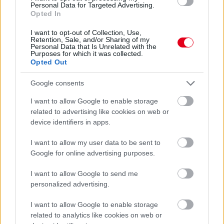
Balogh Tamás
Personal Data for Targeted Advertising.
11 napja
Opted In
I want to opt-out of Collection, Use,
Retention, Sale, and/or Sharing of my
Amikor egy pálya egy másik ország F1-es
Personal Data that Is Unrelated with the
nagydíját rendezte
Purposes for which it was collected.
Opted Out
Szokatlan megállapodás keretében jelentették be a hétvégén,
hogy úgy pótolják az áprilisban az iráni háború miatt lefújt
Google consents
Bahreini Nagydíjat, hogy azt nem a közel-keleti ország pályáján,
hanem Malajziában, Sepangban fogják megrendezni
–
I want to allow Google to enable storage
miközben a futamnév megmarad. Rendhagyó, a statisztikák
related to advertising like cookies on web or
kedvelőit őrületbe kergető lépés ez, ugyanakkor nem példa
device identifiers in apps.
nélküli a Formula-1 történetében: korábban háromszor is
előfordult, hogy egy adott helyszín egy másik ország nagydíját
I want to allow my user data to be sent to
rendezte.
Google for online advertising purposes.
Talán a legismertebb Imola esete, amely konkrétan 1981 és
I want to allow Google to send me
2006 között végig San Marinó-i Nagydíj néven adott otthont a
personalized advertising.
száguldó cirkusznak, miközben Olaszországban található a
pálya – egész konkrétan Emilia-Romagna régióban, ahogy azt a
I want to allow Google to enable storage
2020 és 2025 között használt elnevezésből tudjuk. Ezen kívül
related to analytics like cookies on web or
1982-ben a franciaországi Circuit de Dijon-Prenois versenypálya