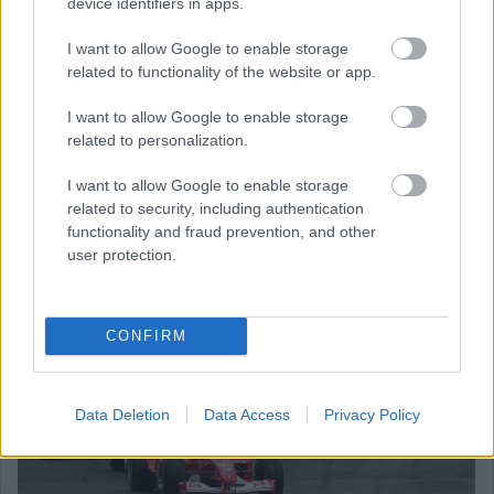
device identifiers in apps.
a Svájci Nagydíjat rendezte meg: ennek oka az volt, hogy
Svájcban az 1955-ös Le Mans-i 24 óráson történt
tömegtragédia után hosszú évtizedeken át tilos volt az
I want to allow Google to enable storage
autóversenyzés. 1997-ben és 1998-ban pedig a legendás
related to functionality of the website or app.
Nürburgring nem a Német és nem is az Európai Nagydíjnak
adott otthont, hanem a Luxemburgi Nagydíjnak.
I want to allow Google to enable storage
related to personalization.
Tehát nem példátlan az, ami a Sepangban rendezendő Bahreini
Nagydíj esetében történik – igaz, a fenti három pálya
I want to allow Google to enable storage
rendszerint jóval közelebb volt a nagydíj nevét szolgáltató
related to security, including authentication
országhoz, mint az idei október 4-i verseny esetén.
functionality and fraud prevention, and other
user protection.
CONFIRM
Data Deletion
Data Access
Privacy Policy