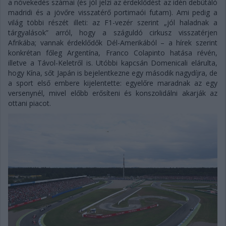
a növekedés számai (és jól jelzi az érdeklődést az idén debütáló
madridi és a jövőre visszatérő portimaói futam). Ami pedig a
világ többi részét illeti: az F1-vezér szerint „jól haladnak a
tárgyalások” arról, hogy a száguldó cirkusz visszatérjen
Afrikába; vannak érdeklődők Dél-Amerikából – a hírek szerint
konkrétan főleg Argentína, Franco Colapinto hatása révén,
illetve a Távol-Keletről is. Utóbbi kapcsán Domenicali elárulta,
hogy Kína, sőt Japán is bejelentkezne egy második nagydíjra, de
a sport első embere kijelentette: egyelőre maradnak az egy
versenynél, mivel előbb erősíteni és konszolidálni akarják az
ottani piacot.