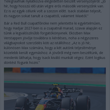
Telegraafnak nyilatkozva elégedetten beszélt versenyzőjéről: „Jó
hír, hogy hosszú idő után végre erős második versenyzőnk van.
Ez is az egyik célunk volt a szezon előtt. Isack stabilan teljesít,
és nagyon sokat tanult a csapattól, valamint Maxtól.”
Bár a Red Bull csapatfőnöke nem jelentette ki egyértelműen,
hogy Hadjar 2027-ben is a csapatnál marad, szavai alapján ez
tűnik a legvalószínűbb forgatókönyvnek. Eközben Max
Verstappen jövője továbbra is kérdéses, noha a négyszeres
világbajnokot szerződés köti az istállóhoz: „Az is jó hír,
különösen Max számára, hogy a két autónk teljesítménye
közelebb került egymáshoz. A jövőről még nem beszéltünk, de
mindenki láthatja, hogy Isack kiváló munkát végez. Ezért logikus
döntést fogunk hozni.”