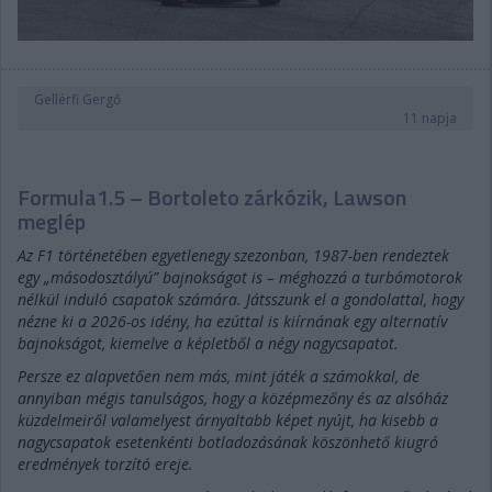
Gellérfi Gergő
11 napja
Formula1.5 – Bortoleto zárkózik, Lawson
meglép
Az F1 történetében egyetlenegy szezonban, 1987-ben rendeztek
egy „másodosztályú” bajnokságot is – méghozzá a turbómotorok
nélkül induló csapatok számára. Játsszunk el a gondolattal, hogy
nézne ki a 2026-os idény, ha ezúttal is kiírnának egy alternatív
bajnokságot, kiemelve a képletből a négy nagycsapatot.
Persze ez alapvetően nem más, mint játék a számokkal, de
annyiban mégis tanulságos, hogy a középmezőny és az alsóház
küzdelmeiről valamelyest árnyaltabb képet nyújt, ha kisebb a
nagycsapatok esetenkénti botladozásának köszönhető kiugró
eredmények torzító ereje.