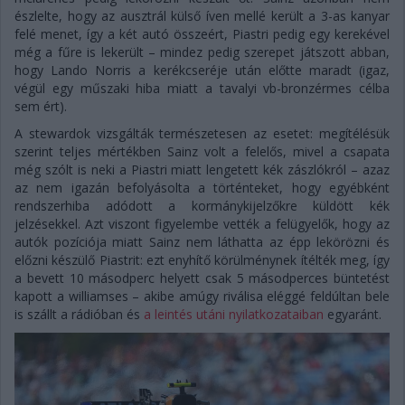
észlelte, hogy az ausztrál külső íven mellé került a 3-as kanyar
felé menet, így a két autó összeért, Piastri pedig egy kerekével
még a fűre is lekerült – mindez pedig szerepet játszott abban,
hogy Lando Norris a kerékcseréje után előtte maradt (igaz,
végül egy műszaki hiba miatt a tavalyi vb-bronzérmes célba
sem ért).
A stewardok vizsgálták természetesen az esetet: megítélésük
szerint teljes mértékben Sainz volt a felelős, mivel a csapata
még szólt is neki a Piastri miatt lengetett kék zászlókról – azaz
az nem igazán befolyásolta a történteket, hogy egyébként
rendszerhiba adódott a kormánykijelzőkre küldött kék
jelzésekkel. Azt viszont figyelembe vették a felügyelők, hogy az
autók pozíciója miatt Sainz nem láthatta az épp lekörözni és
előzni készülő Piastrit: ezt enyhítő körülménynek ítélték meg, így
a bevett 10 másodperc helyett csak 5 másodperces büntetést
kapott a williamses – akibe amúgy riválisa eléggé feldúltan bele
is szállt a rádióban és
a leintés utáni nyilatkozataiban
egyaránt.