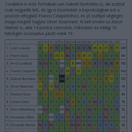
Továbbra is erős formában van Gabriel Bortoleto is, aki ezúttal
csak negyedik lett, de így is közeledett a bajnokságban ezt a
pozíciót elfoglaló Franco Colapintóhoz, és jó eséllyel végleges
maga mögött hagyta Oliver Bearmant. Ki kell emelni az Aston
Martint is, akik 14 pontot szereztek, miközben az eddigi 10
hétvégén összeadva jutott nekik 19.