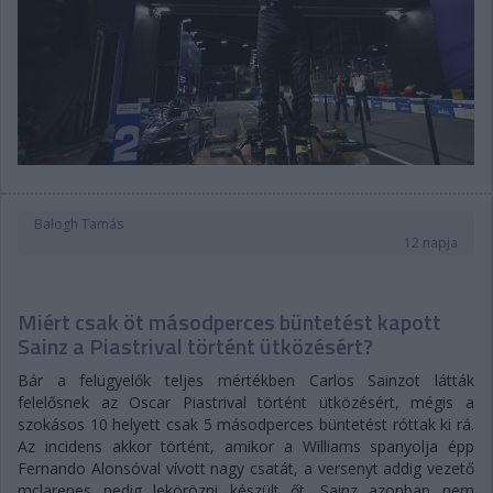
Balogh Tamás
12 napja
Miért csak öt másodperces büntetést kapott
Sainz a Piastrival történt ütközésért?
Bár a felügyelők teljes mértékben Carlos Sainzot látták
felelősnek az Oscar Piastrival történt ütközésért, mégis a
szokásos 10 helyett csak 5 másodperces büntetést róttak ki rá.
Az incidens akkor történt, amikor a Williams spanyolja épp
Fernando Alonsóval vívott nagy csatát, a versenyt addig vezető
mclarenes pedig lekörözni készült őt. Sainz azonban nem