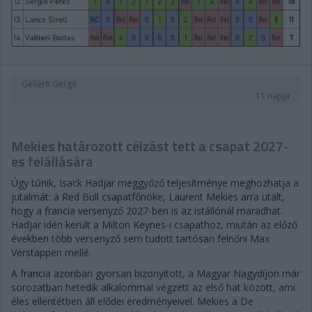
Gellérfi Gergő
11 napja
Mekies határozott célzást tett a csapat 2027-
es felállására
Úgy tűnik, Isack Hadjar meggyőző teljesítménye meghozhatja a
jutalmát: a Red Bull csapatfőnöke, Laurent Mekies arra utalt,
hogy a francia versenyző 2027-ben is az istállónál maradhat.
Hadjar idén került a Milton Keynes-i csapathoz, miután az előző
években több versenyző sem tudott tartósan felnőni Max
Verstappen mellé.
A francia azonban gyorsan bizonyított, a Magyar Nagydíjon már
sorozatban hetedik alkalommal végzett az első hat között, ami
éles ellentétben áll elődei eredményeivel. Mekies a De