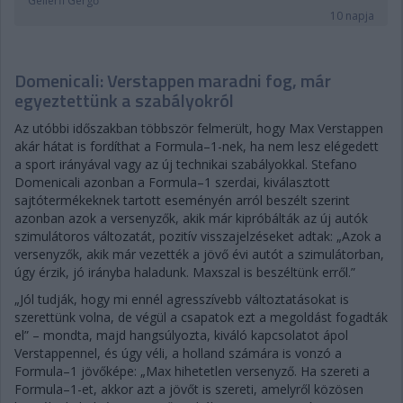
Gellérfi Gergő
10 napja
Domenicali: Verstappen maradni fog, már
egyeztettünk a szabályokról
Az utóbbi időszakban többször felmerült, hogy Max Verstappen
akár hátat is fordíthat a Formula–1-nek, ha nem lesz elégedett
a sport irányával vagy az új technikai szabályokkal. Stefano
Domenicali azonban a Formula–1 szerdai, kiválasztott
sajtótermékeknek tartott eseményén arról beszélt szerint
azonban azok a versenyzők, akik már kipróbálták az új autók
szimulátoros változatát, pozitív visszajelzéseket adtak: „Azok a
versenyzők, akik már vezették a jövő évi autót a szimulátorban,
úgy érzik, jó irányba haladunk. Maxszal is beszéltünk erről.”
„Jól tudják, hogy mi ennél agresszívebb változtatásokat is
szerettünk volna, de végül a csapatok ezt a megoldást fogadták
el” – mondta, majd hangsúlyozta, kiváló kapcsolatot ápol
Verstappennel, és úgy véli, a holland számára is vonzó a
Formula–1 jövőképe: „Max hihetetlen versenyző. Ha szereti a
Formula–1-et, akkor azt a jövőt is szereti, amelyről közösen