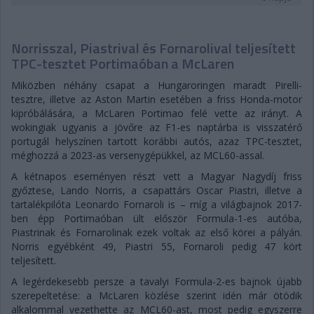
Norrisszal, Piastrival és Fornarolival teljesített
TPC-tesztet Portimaóban a McLaren
Miközben néhány csapat a Hungaroringen maradt Pirelli-
tesztre, illetve az Aston Martin esetében a friss Honda-motor
kipróbálására, a McLaren Portimao felé vette az irányt. A
wokingiak ugyanis a jövőre az F1-es naptárba is visszatérő
portugál helyszínen tartott korábbi autós, azaz TPC-tesztet,
méghozzá a 2023-as versenygépükkel, az MCL60-assal.
A kétnapos eseményen részt vett a Magyar Nagydíj friss
győztese, Lando Norris, a csapattárs Oscar Piastri, illetve a
tartalékpilóta Leonardo Fornaroli is – míg a világbajnok 2017-
ben épp Portimaóban ült először Formula-1-es autóba,
Piastrinak és Fornarolinak ezek voltak az első körei a pályán.
Norris egyébként 49, Piastri 55, Fornaroli pedig 47 kört
teljesített.
A legérdekesebb persze a tavalyi Formula-2-es bajnok újabb
szerepeltetése: a McLaren közlése szerint idén már ötödik
alkalommal vezethette az MCL60-ast, most pedig egyszerre