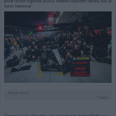
privát tesztet legutóbb Jessica Hawkins teljesített néhány éve az
Aston Martinnal.
Balogh Tamás
7 napja
Domenicali elárulta: Hockenheim érdeklődik az