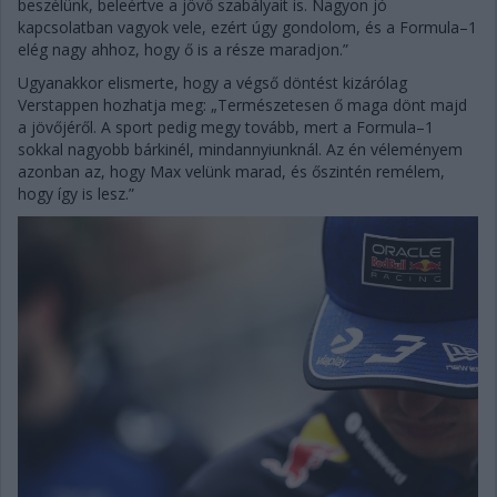
beszélünk, beleértve a jövő szabályait is. Nagyon jó
kapcsolatban vagyok vele, ezért úgy gondolom, és a Formula–1
elég nagy ahhoz, hogy ő is a része maradjon.”
Ugyanakkor elismerte, hogy a végső döntést kizárólag
Verstappen hozhatja meg: „Természetesen ő maga dönt majd
a jövőjéről. A sport pedig megy tovább, mert a Formula–1
sokkal nagyobb bárkinél, mindannyiunknál. Az én véleményem
azonban az, hogy Max velünk marad, és őszintén remélem,
hogy így is lesz.”