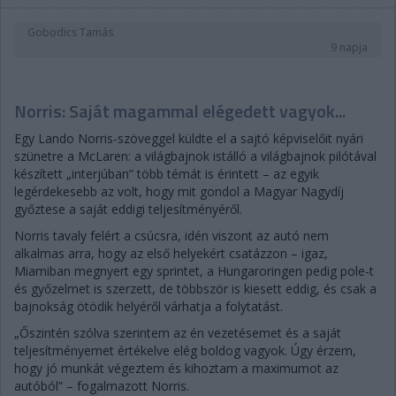
Gobodics Tamás
9 napja
Norris: Saját magammal elégedett vagyok...
Egy Lando Norris-szöveggel küldte el a sajtó képviselőit nyári
szünetre a McLaren: a világbajnok istálló a világbajnok pilótával
készített „interjúban” több témát is érintett – az egyik
legérdekesebb az volt, hogy mit gondol a Magyar Nagydíj
győztese a saját eddigi teljesítményéről.
Norris tavaly felért a csúcsra, idén viszont az autó nem
alkalmas arra, hogy az első helyekért csatázzon – igaz,
Miamiban megnyert egy sprintet, a Hungaroringen pedig pole-t
és győzelmet is szerzett, de többször is kiesett eddig, és csak a
bajnokság ötödik helyéről várhatja a folytatást.
„Őszintén szólva szerintem az én vezetésemet és a saját
teljesítményemet értékelve elég boldog vagyok. Úgy érzem,
hogy jó munkát végeztem és kihoztam a maximumot az
autóból” – fogalmazott Norris.