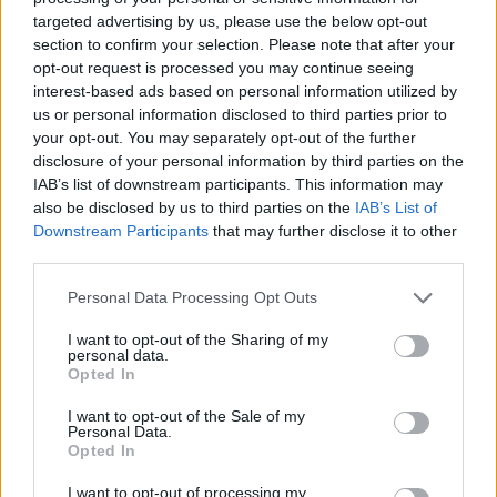
Nagydíjat Sepangban pótolják), amelyek lefújása esetén a friss
targeted advertising by us, please use the below opt-out
hírek szerint Imola lehet a beugró. A MotoGP-ben ugyancsak
section to confirm your selection. Please note that after your
kérdőjeles a katari állomás sorsa, amelyet áprilisról halasztottak
opt-out request is processed you may continue seeing
el novemberre (és tolták emiatt arrébb az idényt lezáró
interest-based ads based on personal information utilized by
Portimao–Valencia párost).
us or personal information disclosed to third parties prior to
your opt-out. You may separately opt-out of the further
disclosure of your personal information by third parties on the
IAB’s list of downstream participants. This information may
also be disclosed by us to third parties on the
IAB’s List of
Downstream Participants
that may further disclose it to other
third parties.
Please note that this website/app uses one or more Google
Personal Data Processing Opt Outs
services and may gather and store information including but
not limited to your visit or usage behaviour. You may click to
I want to opt-out of the Sharing of my
personal data.
grant or deny consent to Google and its third-party tags to
Opted In
use your data for below specified purposes in below Google
consent section.
I want to opt-out of the Sale of my
Personal Data.
Opted In
I want to opt-out of processing my