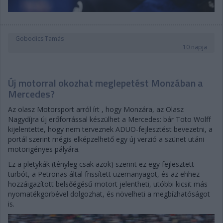
Gobodics Tamás
10 napja
Új motorral okozhat meglepetést Monzában a
Mercedes?
Az olasz Motorsport arról írt , hogy Monzára, az Olasz
Nagydíjra új erőforrással készülhet a Mercedes: bár Toto Wolff
kijelentette, hogy nem terveznek ADUO-fejlesztést bevezetni, a
portál szerint mégis elképzelhető egy új verzió a szünet utáni
motorigényes pályára.
Ez a pletykák (tényleg csak azok) szerint ez egy fejlesztett
turbót, a Petronas által frissített üzemanyagot, és az ehhez
hozzáigazított belsőégésű motort jelentheti, utóbbi kicsit más
nyomatékgörbével dolgozhat, és növelheti a megbízhatóságot
is.