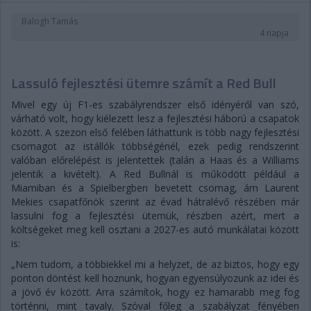
Balogh Tamás
4 napja
Lassuló fejlesztési ütemre számít a Red Bull
Mivel egy új F1-es szabályrendszer első idényéről van szó,
várható volt, hogy kiélezett lesz a fejlesztési háború a csapatok
között. A szezon első felében láthattunk is több nagy fejlesztési
csomagot az istállók többségénél, ezek pedig rendszerint
valóban előrelépést is jelentettek (talán a Haas és a Williams
jelentik a kivételt). A Red Bullnál is működött például a
Miamiban és a Spielbergben bevetett csomag, ám Laurent
Mekies csapatfőnök szerint az évad hátralévő részében már
lassulni fog a fejlesztési ütemük, részben azért, mert a
költségeket meg kell osztani a 2027-es autó munkálatai között
is:
„Nem tudom, a többiekkel mi a helyzet, de az biztos, hogy egy
ponton döntést kell hoznunk, hogyan egyensúlyozunk az idei és
a jövő év között. Arra számítok, hogy ez hamarabb meg fog
történni, mint tavaly. Szóval főleg a szabályzat fényében