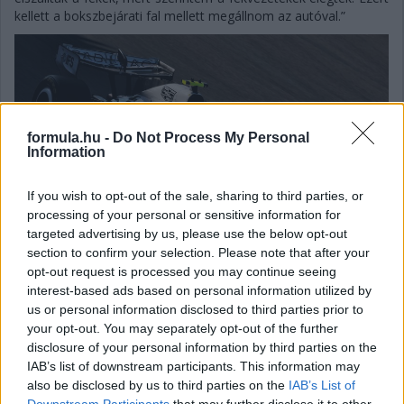
kellett a bokszbejárati fal mellett megállnom az autóval.”
formula.hu -
Do Not Process My Personal
Information
If you wish to opt-out of the sale, sharing to third parties, or
processing of your personal or sensitive information for
targeted advertising by us, please use the below opt-out
section to confirm your selection. Please note that after your
opt-out request is processed you may continue seeing
interest-based ads based on personal information utilized by
us or personal information disclosed to third parties prior to
your opt-out. You may separately opt-out of the further
Gellérfi Gergő
disclosure of your personal information by third parties on the
5 napja
IAB’s list of downstream participants. This information may
also be disclosed by us to third parties on the
IAB’s List of
Downstream Participants
that may further disclose it to other