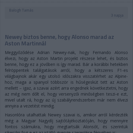
Balogh Tamás
3 napja
Newey biztos benne, hogy Alonso marad az
Aston Martinnál
Meggyőződése Adrian Newey-nak, hogy Fernando Alonso
élvezi, hogy az Aston Martin projekt részese lehet, és biztos
benne, hogy ez a jövőben is így marad. Bár a korábbi hetekben
felröppentek találgatások arról, hogy a kétszeres F1-es
világbajnok akár egy utolsó időszakra visszatérhet az Alpine-
hoz, maga a spanyol többször is hűségesküt tett az Aston
mellett – igaz, a szavai azért arra engednek következtetni, hogy
az még nem dőlt el, hogy versenyzői minőségben teszi-e ezt,
mivel utalt rá, hogy az új szabályrendszerben már nem élvezi
annyira a vezetést mindig.
Hasonlóra utalhattak Newey szavai is, amikor arról kérdezték
még a Magyar Nagydíj sajtótájékoztatóján, hogy mennyire
fontos számukra, hogy megtartsák Alonsót, és szerintük
sikerülni fog-e ez az istálló gyenge szereplése fényében is: