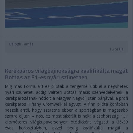
Balogh Tamás
18 órája
Kerékpáros világbajnokságra kvalifikálta magát
Bottas az F1-es nyári szünetben
Míg más Formula-1-es pilóták a tengernél ütik el a négyhetes
nyári szünetet, addig Valtteri Bottas másik szenvedélyének, a
kerékpározásnak hódolt a Magyar Nagydíj után párjával, a profi
kerékpáros Tiffany Cromwell-lel együtt. A finn pilóta korábban
beszélt arról, hogy szeretne ebben a sportágban is magasabb
szintre eljutni – nos, ez most sikerült is neki: a csehországi 131
kilométeres világkupaversenyen ötödikként végzett a 35-39
éves korosztályban, ezzel pedig kvalifikálta magát a