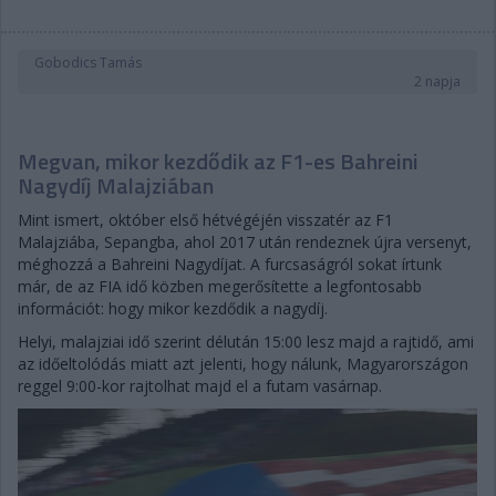
Gobodics Tamás
2 napja
Megvan, mikor kezdődik az F1-es Bahreini
Nagydíj Malajziában
Mint ismert, október első hétvégéjén visszatér az F1
Malajziába, Sepangba, ahol 2017 után rendeznek újra versenyt,
méghozzá a Bahreini Nagydíjat. A furcsaságról sokat írtunk
már, de az FIA idő közben megerősítette a legfontosabb
információt: hogy mikor kezdődik a nagydíj.
Helyi, malajziai idő szerint délután 15:00 lesz majd a rajtidő, ami
az időeltolódás miatt azt jelenti, hogy nálunk, Magyarországon
reggel 9:00-kor rajtolhat majd el a futam vasárnap.