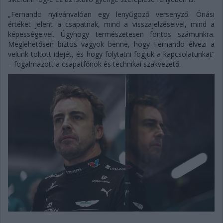
„Fernando nyilvánvalóan egy lenyűgöző versenyző. Óriási
értéket jelent a csapatnak, mind a visszajelzéseivel, mind a
képességeivel. Úgyhogy természetesen fontos számunkra.
Meglehetősen biztos vagyok benne, hogy Fernando élvezi a
velünk töltött idejét, és hogy folytatni fogjuk a kapcsolatunkat”
– fogalmazott a csapatfőnök és technikai szakvezető.