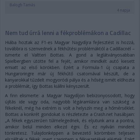
Balogh Tamás
4 napja
Nem tud úrrá lenni a fékproblémákon a Cadillac
Hiába hoztak az F1-es Magyar Nagydíjra fejlesztést is hozzá,
továbbra is szenvednek a fékhűtési problémáktól a Cadillacnél –
ismerte el Valtteri Bottas. A gond a leglátványosabban
Spielbergben ütötte fel a fejét, amikor mindkét autó kiesett
emiatt az első körökben. Ezért a Formula-1 új csapata a
Hungaroringre már új fékhűtő csatornával készült, de a
kanyarokkal tűzdelt mogyoródi pálya és a hőség ismét előhozta
a problémát, így Bottas kiállni kényszerült.
A finn elismerte: a Magyar Nagydíjon bebizonyosodott, hogy
újítás ide vagy oda, nagyobb légáramlásra van szükség a
fékeknél, még ha extrém is volt a helyszín meg a hőmérséklet.
Bottas a konkrét gondokat is részletezte a Crash.net hasábjain:
„A fékek egyszerűen túlmelegednek, és eljutunk arra a pontra,
amikor belül minden elkezd égni. És ez nyilván mindent
tönkretesz. Tulajdonképpen a bevezető körömben teljesen
elszálltak a fékek, mert szerintem a fékvezetékek elégtek. Ezért