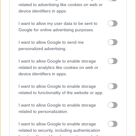
töltenie kell az akkumulátorát.”
related to advertising like cookies on web or
device identifiers in apps.
Az osztrák szakember ugyanakkor kiemelte az idény két
legnagyobb pozitív meglepetését is. Elmondása szerint Bernie
I want to allow my user data to be sent to
Ecclestone-nal együtt nagyra tartja a világbajnoki összetettet
Google for online advertising purposes.
vezető Kimi Antonelli higgadtságát és sebességét, míg Max
Verstappen Magyar Nagydíjon nyújtott teljesítményét külön is
I want to allow Google to send me
méltatta: „Ahogy Max kétszer is kifékezte Hamiltont azon a
personalized advertising.
szűk pályán, az a 2026-os szezon egyik csúcspontja volt.”
I want to allow Google to enable storage
related to analytics like cookies on web or
device identifiers in apps.
I want to allow Google to enable storage
related to functionality of the website or app.
I want to allow Google to enable storage
related to personalization.
I want to allow Google to enable storage
related to security, including authentication