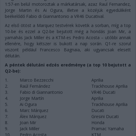
1:57-en belül motoroztak a márkatársak, azaz Raul Fernandez,
Jorge Martin és Ai Ogura, illetve a közéjük egyedüliként
beékelődő Fabio di Giannantonio a VR46 Ducatival.
Az első ötöst a Marquez testvérek követik a sorban, míg a top
10-be és ezzel a Q2-be bejutott még a hondás Joan Mir, a
yamahás Jack Miller és a KTM-es Pedro Acosta – utóbbi annak
ellenére, hogy kétszer is bukott a nap során. Q1-re szorul
viszont például Francesco Bagnaia, aki ugyancsak elesett
délután.
A péntek délutáni edzés eredménye (a top 10 bejutott a
Q2-be):
1.
Marco Bezzecchi
Aprilia
2.
Raúl Fernández
Trackhouse Aprilia
3.
Fabio di Giannantonio
VR46 Ducati
4.
Jorge Martín
Aprilia
5.
Ai Ogura
Trackhouse Aprilia
6.
Marc Márquez
Ducati
7.
Álex Márquez
Gresini Ducati
8.
Joan Mir
Honda
9.
Jack Miller
Pramac Yamaha
10.
Pedro Acosta
KTM