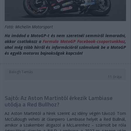
Fotó: Michelin Motorsport
Ha imádod a MotoGP-t és nem szeretnél semmiről lemaradni,
akkor csatlakozz a
Formula MotoGP Facebook-csoportunkhoz
,
ahol még több hírről és információról számolunk be a MotoGP
és egyéb motoros bajnokságok kapcsán!
Balogh Tamás
11 órája
Sajtó: Az Aston Martintól érkezik Lambiase
utódja a Red Bullhoz?
Az Aston Martintól a hírek szerint az idény végén távozó Tom
McCullough veheti át Gianpiero Lambiase helyét a Red Bullnál,
amikor a szakember átigazol a McLarenhez – számolt be róla
értesülései alapján a BILD. Lambiase a 2027-es szezon után