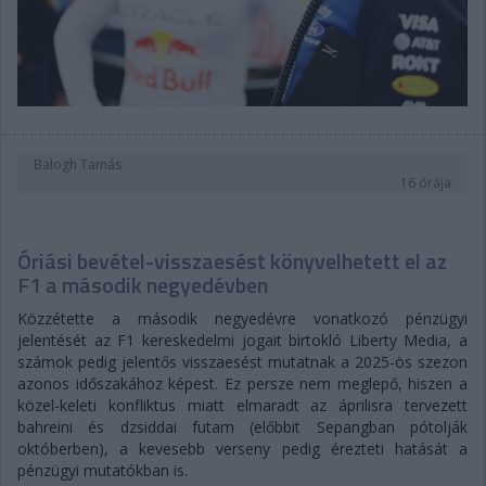
Balogh Tamás
16 órája
Óriási bevétel-visszaesést könyvelhetett el az
F1 a második negyedévben
Közzétette a második negyedévre vonatkozó pénzügyi
jelentését az F1 kereskedelmi jogait birtokló Liberty Media, a
számok pedig jelentős visszaesést mutatnak a 2025-ös szezon
azonos időszakához képest. Ez persze nem meglepő, hiszen a
közel-keleti konfliktus miatt elmaradt az áprilisra tervezett
bahreini és dzsiddai futam (előbbit Sepangban pótolják
októberben), a kevesebb verseny pedig érezteti hatását a
pénzügyi mutatókban is.