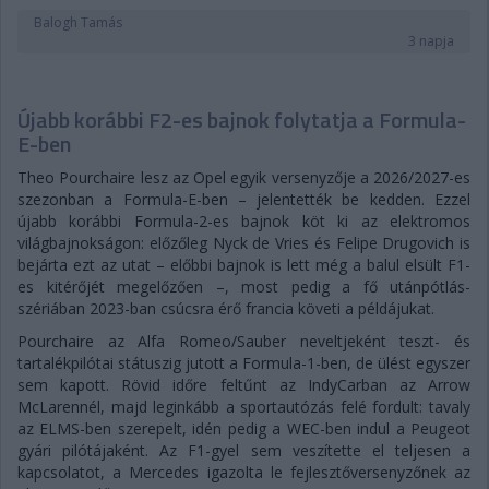
Balogh Tamás
3 napja
Újabb korábbi F2-es bajnok folytatja a Formula-
E-ben
Theo Pourchaire lesz az Opel egyik versenyzője a 2026/2027-es
szezonban a Formula-E-ben – jelentették be kedden. Ezzel
újabb korábbi Formula-2-es bajnok köt ki az elektromos
világbajnokságon: előzőleg Nyck de Vries és Felipe Drugovich is
bejárta ezt az utat – előbbi bajnok is lett még a balul elsült F1-
es kitérőjét megelőzően –, most pedig a fő utánpótlás-
szériában 2023-ban csúcsra érő francia követi a példájukat.
Pourchaire az Alfa Romeo/Sauber neveltjeként teszt- és
tartalékpilótai státuszig jutott a Formula-1-ben, de ülést egyszer
sem kapott. Rövid időre feltűnt az IndyCarban az Arrow
McLarennél, majd leginkább a sportautózás felé fordult: tavaly
az ELMS-ben szerepelt, idén pedig a WEC-ben indul a Peugeot
gyári pilótájaként. Az F1-gyel sem veszítette el teljesen a
kapcsolatot, a Mercedes igazolta le fejlesztőversenyzőnek az