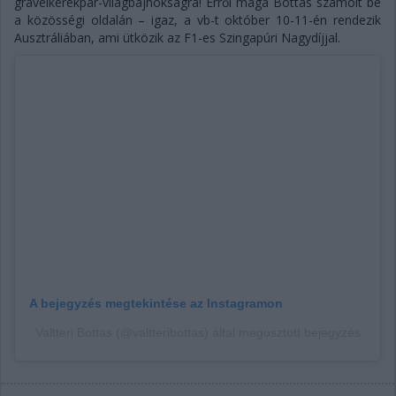
gravelkerékpár-világbajnokságra! Erről maga Bottas számolt be
a közösségi oldalán – igaz, a vb-t október 10-11-én rendezik
Ausztráliában, ami ütközik az F1-es Szingapúri Nagydíjjal.
A bejegyzés megtekintése az Instagramon
Valtteri Bottas (@valtteribottas) által megosztott bejegyzés