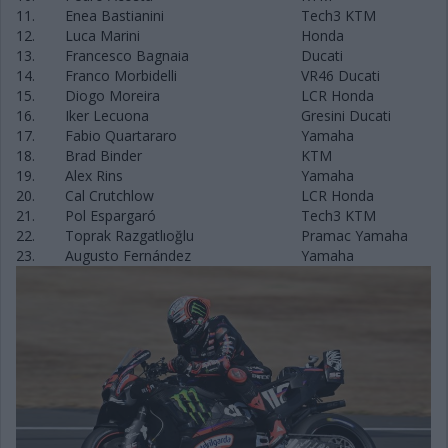
11.
Enea Bastianini
Tech3 KTM
12.
Luca Marini
Honda
13.
Francesco Bagnaia
Ducati
14.
Franco Morbidelli
VR46 Ducati
15.
Diogo Moreira
LCR Honda
16.
Iker Lecuona
Gresini Ducati
17.
Fabio Quartararo
Yamaha
18.
Brad Binder
KTM
19.
Alex Rins
Yamaha
20.
Cal Crutchlow
LCR Honda
21.
Pol Espargaró
Tech3 KTM
22.
Toprak Razgatlıoğlu
Pramac Yamaha
23.
Augusto Fernández
Yamaha