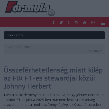
F1
PARC FERMÉ
Parc Fermé
FORMULA
MOTOR
NEMZETKÖZI
HAZAI
Gobodics Tamás
RETRO
EGYÉB
555 napja
PODCAST
SHOP
LIVE
TIPPJÁTÉK
Összeférhetetlenség miatt kilép
DIGITÁLIS MAGAZIN
PONTÁLLÁSOK
VERSENYNAPTÁRAK
az FIA F1-es stewardjai közül
Johnny Herbert
Hivatalos közleményben tudatta az FIA, hogy Johnny Herbert, a
korábbi F1-es pilóta 2025-ben már nem lehet a szövetség
stewardja, mert a médiatevékenységével ez összeférhetetlen.