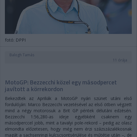
fotó: DPPI
Balogh Tamás
11 órája
MotoGP: Bezzecchi közel egy másodpercet
javított a körrekordon
Bekezdtek az Apriliák a MotoGP nyári szünet utáni első
fordulóján: Marco Bezzecchi vezetésével az első ötben végzett
mind a négy motorosuk a Brit GP péntek délutáni edzésén.
Bezzecchi 1:56,280-as ideje egyébként csaknem egy
másodperccel jobb, mint a tavalyi pole-rekord – pedig az olasz
elmondta előzetesen, hogy még nem érzi százszázalékosnak
magát a sachsenringi kulcscsontsérülése és műtétje után –, de