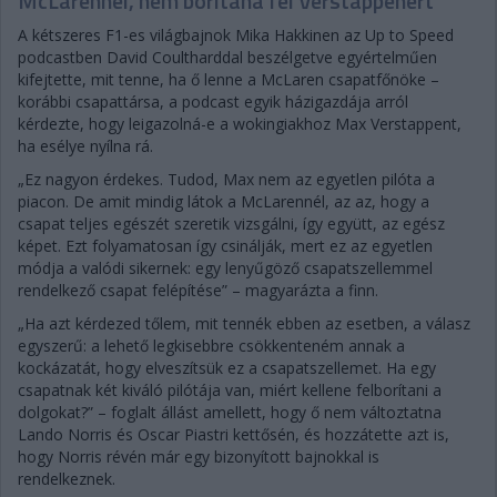
McLarennél, nem borítaná fel Verstappenért
A kétszeres F1-es világbajnok Mika Hakkinen az Up to Speed
podcastben David Coultharddal beszélgetve egyértelműen
kifejtette, mit tenne, ha ő lenne a McLaren csapatfőnöke –
korábbi csapattársa, a podcast egyik házigazdája arról
kérdezte, hogy leigazolná-e a wokingiakhoz Max Verstappent,
ha esélye nyílna rá.
„Ez nagyon érdekes. Tudod, Max nem az egyetlen pilóta a
piacon. De amit mindig látok a McLarennél, az az, hogy a
csapat teljes egészét szeretik vizsgálni, így együtt, az egész
képet. Ezt folyamatosan így csinálják, mert ez az egyetlen
módja a valódi sikernek: egy lenyűgöző csapatszellemmel
rendelkező csapat felépítése” – magyarázta a finn.
„Ha azt kérdezed tőlem, mit tennék ebben az esetben, a válasz
egyszerű: a lehető legkisebbre csökkenteném annak a
kockázatát, hogy elveszítsük ez a csapatszellemet. Ha egy
csapatnak két kiváló pilótája van, miért kellene felborítani a
dolgokat?” – foglalt állást amellett, hogy ő nem változtatna
Lando Norris és Oscar Piastri kettősén, és hozzátette azt is,
hogy Norris révén már egy bizonyított bajnokkal is
rendelkeznek.