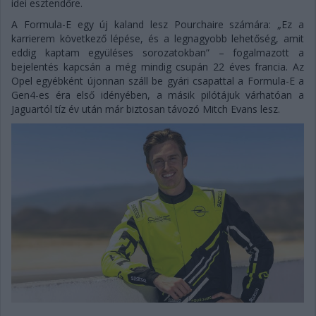
idei esztendőre.
A Formula-E egy új kaland lesz Pourchaire számára: „Ez a
karrierem következő lépése, és a legnagyobb lehetőség, amit
eddig kaptam együléses sorozatokban” – fogalmazott a
bejelentés kapcsán a még mindig csupán 22 éves francia. Az
Opel egyébként újonnan száll be gyári csapattal a Formula-E a
Gen4-es éra első idényében, a másik pilótájuk várhatóan a
Jaguartól tíz év után már biztosan távozó Mitch Evans lesz.