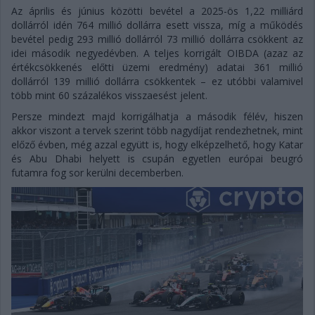
Az április és június közötti bevétel a 2025-ös 1,22 milliárd
dollárról idén 764 millió dollárra esett vissza, míg a működés
bevétel pedig 293 millió dollárról 73 millió dollárra csökkent az
idei második negyedévben. A teljes korrigált OIBDA (azaz az
értékcsökkenés előtti üzemi eredmény) adatai 361 millió
dollárról 139 millió dollárra csökkentek – ez utóbbi valamivel
több mint 60 százalékos visszaesést jelent.
Persze mindezt majd korrigálhatja a második félév, hiszen
akkor viszont a tervek szerint több nagydíjat rendezhetnek, mint
előző évben, még azzal együtt is, hogy elképzelhető, hogy Katar
és Abu Dhabi helyett is csupán egyetlen európai beugró
futamra fog sor kerülni decemberben.