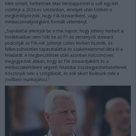
Mint ismert, herbertnek Max Verstappennel is volt egy-két
csörtéje a 2024-es szezonban, amelyek után többen is
megkérdőjelezték, hogy FIA-stewardként, vagy
médiaszemélyiségként formált véleményt.
„Sajnálattal jelentjük be a mai napon, hogy Johnny Herbert a
továbbiakban nem tölti be az F1-es versenyzői steward
pozícióját az FIA-nál. Johnnyt széles körben tisztelik, és
felbecsülhetetlen tapasztalattal és szakértelemmel látta el a
feladatát. A megbeszélések után azonban kölcsönösen
megegyeztek abban, hogy az FIA stewardjaként és a
médiaszakértőként végzett feladatai összeegyeztethetetlenek.
Köszönjük neki a szolgálatát, és sok sikert kívánunk neki a
jövőbeni munkájához.”