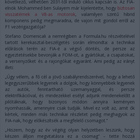
következő, vélhetően 2031-től induló ciklus kapcsán is. Az FIA-
elnök Mohammed ben Sulayem már kijelentette, hogy
biztosan
visszatérnek a V8-as motorok
, valamilyen szintű hibrid
komponens pedig megmaradna, de vajon mit gondol erről az
F1 vezérigazgatója?
Stefano Domenicali a nemrégiben a Formula.hu részvételével
tartott kerekasztal-beszélgetés során elmondta: a technikai
előírások terén az FIA-é a végső döntés, de persze az
egyeztetésekbe bevonják a FOM-ot, a gyártókat, a csapatokat,
a versenyzőket és a rajongókat egyaránt. Ami pedig az irányt
illeti:
„Úgy vélem, a fő cél a jövő szabályrendszerével, hogy a lehető
legegyszerűbbek legyenek a dolgok, hogy könnyebbek legyenek
az autók, fenntartható üzemanyaggal, és persze
elektrifikációval, és mindezekkel esélyt adjunk mindenekelőtt a
pilótáknak, hogy bizonyos módon annyira keményen
nyomhassák, amennyire csak tudják. Mivel ez volt az, amit ők
kértek, minden más technikai részletet pedig meghagyok az
FIA-nak, hogy előkészítsék a megfelelő csomagot.”
„Hiszem, hogy az év végéig olyan helyzetben leszünk, hogy
készen álljon megvitatásra ez a csomag” – tette hozzá