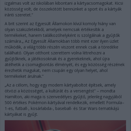
izgalmas volt az iskolában kibontani a kártyacsomagokat. Kicsi
közösség volt, de összekötött bennünket a sport és a kártyák
iránti szeretet.”
A brit szerint az Egyesült Államokon kívül komoly hiány van
olyan szaküzletekből, amelyek nemcsak értékesítik a
termékeket, hanem találkozóhelyként is szolgálnak a gyűjtők
számára.„ Az Egyesült Államokban több mint ezer ilyen üzlet
működik, a világ többi részén viszont ennek csak a töredéke
található. Olyan otthont szerettem volna létrehozni a
gyűjtőknek, a játékosoknak és a gyerekeknek, ahol újra
átélhetik a csomagbontás élményét, és egy közösség részének
érezhetik magukat, nem csupán egy olyan helyet, ahol
termékeket árulnak.”
„Az a célom, hogy egy modern kártyaboltot építsek, amely
ötvözi a közösséget, a kultúrát és a versengést” – mondta
Hamilton, aki maga is szenvedélyes gyűjtő, jelenleg nagyjából
500 értékes Pokémon-kártyával rendelkezik, emellett Formula–
1-es, futball-, kosárlabda-, baseball- és Star Wars-tematikájú
kártyákat is gyűjt.