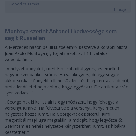
Gobodics Tamás
1 napja
Montoya szerint Antonelli kedvessége sem
segít Russellen
A Mercedes házon belüli küzdelemről beszélve a korábbi pilóta,
Juan Pablo Montoya így fogalmazott az F1 hivatalos
weboldalának:
„A helyzet bonyolult, mert Kimi rohadtul gyors, és emellett
nagyon szimpatikus srác is. Ha valaki gyors, de egy seggfej,
akkor sokkal könnyebb ellene küzdeni, és felépíteni azt a dühöt,
ami a lendületet adja ahhoz, hogy legyőzzük. De amikor a srác
ilyen kedves…”
„George-nak ki kell találnia egy módszert, hogy felvegye a
versenyt Kimivel. Ha felveszi vele a versenyt, kényelmetlen
helyzetbe hozza Kimit. Ha George-nak ez sikerül, Kimi
megpróbál majd újra megtalálni a módját, hogy legyőzze őt.
Szerintem ez nehéz helyzetbe kényszerítheti Kimit, és hibákra
késztetheti.”