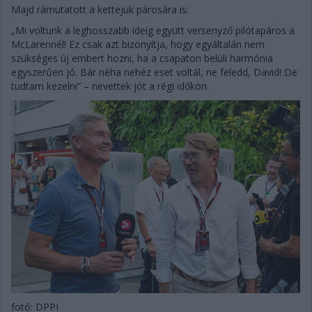
Majd rámutatott a kettejük párosára is:
„Mi voltunk a leghosszabb ideig együtt versenyző pilótapáros a
McLarennél! Ez csak azt bizonyítja, hogy egyáltalán nem
szükséges új embert hozni, ha a csapaton belüli harmónia
egyszerűen jó. Bár néha nehéz eset voltál, ne feledd, David! De
tudtam kezelni” – nevettek jót a régi időkön.
fotó: DPPI