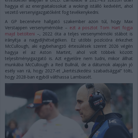
hagyja el az energiaitalosokat a wokingi istálló kedvéért, ahol
vezető versenyigazgatóként fog tevékenykedni.
A GP becenévre hallgató szakember azon túl, hogy Max
Verstappen versenymérnöke –
ezt a posztot Tom Hart fogja
majd betölteni
–, 2022 óta a teljes versenymérnöki stábot is
irányítja a nagydíjhétvégéken. Ez utóbbi pozícióra érkezhet
McCullough, aki egybehangzó értesülések szerint 2026 végén
hagyja el az Aston Martint, ahol volt többek között
teljesítményigazgató is. Azt egyelőre nem tudni, mikor állhat
munkába McCullough a Red Bullnál, de a dátumok alapján jó
esély van rá, hogy 2027-et „kertészkedési szabadsággal” tölti,
hogy 2028-ban egyből válthassa Lambiasét.