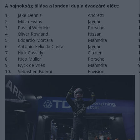
A bajnokság állása a londoni dupla évadzáró előtt:
1.
Jake Dennis
Andretti
2.
Mitch Evans
Jaguar
3.
Pascal Wehrlein
Porsche
4.
Oliver Rowland
Nissan
5.
Edoardo Mortara
Mahindra
6.
Antonio Felix da Costa
Jaguar
7.
Nick Cassidy
Citroen
8.
Nico Müller
Porsche
9.
Nyck de Vries
Mahindra
10.
Sebastien Buemi
Envision