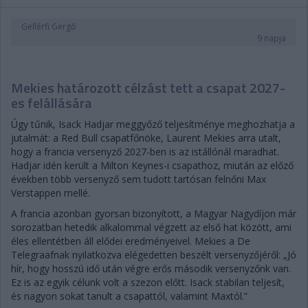
Gellérfi Gergő
9 napja
Mekies határozott célzást tett a csapat 2027-
es felállására
Úgy tűnik, Isack Hadjar meggyőző teljesítménye meghozhatja a
jutalmát: a Red Bull csapatfőnöke, Laurent Mekies arra utalt,
hogy a francia versenyző 2027-ben is az istállónál maradhat.
Hadjar idén került a Milton Keynes-i csapathoz, miután az előző
években több versenyző sem tudott tartósan felnőni Max
Verstappen mellé.
A francia azonban gyorsan bizonyított, a Magyar Nagydíjon már
sorozatban hetedik alkalommal végzett az első hat között, ami
éles ellentétben áll elődei eredményeivel. Mekies a De
Telegraafnak nyilatkozva elégedetten beszélt versenyzőjéről: „Jó
hír, hogy hosszú idő után végre erős második versenyzőnk van.
Ez is az egyik célunk volt a szezon előtt. Isack stabilan teljesít,
és nagyon sokat tanult a csapattól, valamint Maxtól.”