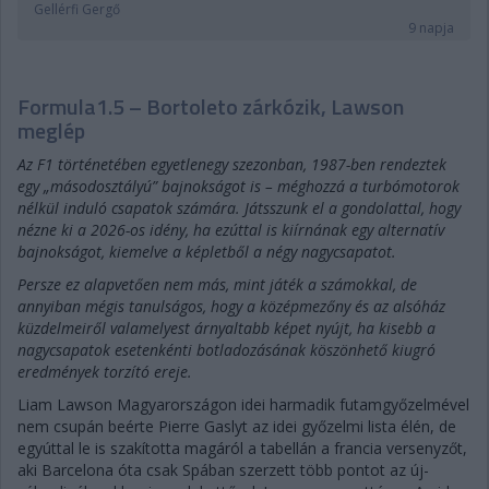
Gellérfi Gergő
9 napja
Formula1.5 – Bortoleto zárkózik, Lawson
meglép
Az F1 történetében egyetlenegy szezonban, 1987-ben rendeztek
egy „másodosztályú” bajnokságot is – méghozzá a turbómotorok
nélkül induló csapatok számára. Játsszunk el a gondolattal, hogy
nézne ki a 2026-os idény, ha ezúttal is kiírnának egy alternatív
bajnokságot, kiemelve a képletből a négy nagycsapatot.
Persze ez alapvetően nem más, mint játék a számokkal, de
annyiban mégis tanulságos, hogy a középmezőny és az alsóház
küzdelmeiről valamelyest árnyaltabb képet nyújt, ha kisebb a
nagycsapatok esetenkénti botladozásának köszönhető kiugró
eredmények torzító ereje.
Liam Lawson Magyarországon idei harmadik futamgyőzelmével
nem csupán beérte Pierre Gaslyt az idei győzelmi lista élén, de
egyúttal le is szakította magáról a tabellán a francia versenyzőt,
aki Barcelona óta csak Spában szerzett több pontot az új-