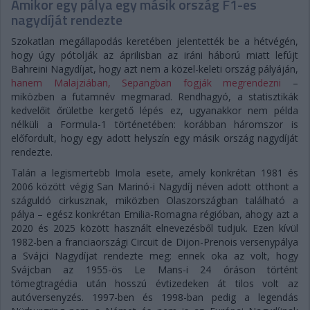
Amikor egy pálya egy másik ország F1-es
nagydíját rendezte
Szokatlan megállapodás keretében jelentették be a hétvégén,
hogy úgy pótolják az áprilisban az iráni háború miatt lefújt
Bahreini Nagydíjat, hogy azt nem a közel-keleti ország pályáján,
hanem Malajziában, Sepangban fogják megrendezni
–
miközben a futamnév megmarad. Rendhagyó, a statisztikák
kedvelőit őrületbe kergető lépés ez, ugyanakkor nem példa
nélküli a Formula-1 történetében: korábban háromszor is
előfordult, hogy egy adott helyszín egy másik ország nagydíját
rendezte.
Talán a legismertebb Imola esete, amely konkrétan 1981 és
2006 között végig San Marinó-i Nagydíj néven adott otthont a
száguldó cirkusznak, miközben Olaszországban található a
pálya – egész konkrétan Emilia-Romagna régióban, ahogy azt a
2020 és 2025 között használt elnevezésből tudjuk. Ezen kívül
1982-ben a franciaországi Circuit de Dijon-Prenois versenypálya
a Svájci Nagydíjat rendezte meg: ennek oka az volt, hogy
Svájcban az 1955-ös Le Mans-i 24 óráson történt
tömegtragédia után hosszú évtizedeken át tilos volt az
autóversenyzés. 1997-ben és 1998-ban pedig a legendás