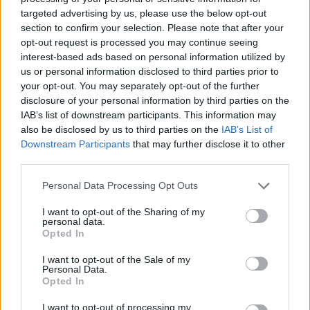
targeted advertising by us, please use the below opt-out
section to confirm your selection. Please note that after your
opt-out request is processed you may continue seeing
interest-based ads based on personal information utilized by
us or personal information disclosed to third parties prior to
your opt-out. You may separately opt-out of the further
Balogh Tamás
disclosure of your personal information by third parties on the
10 napja
IAB’s list of downstream participants. This information may
also be disclosed by us to third parties on the
IAB’s List of
Downstream Participants
that may further disclose it to other
Mexikói siker az F2-esek hungaroringi
third parties.
főversenyén, új győztes és éllovas az F3-ban
Please note that this website/app uses one or more Google
Personal Data Processing Opt Outs
A főversenyekre került sor vasárnap délelőtt a betétszériák
services and may gather and store information including but
esetében a Hungaroringen. Eleinte a pole-ból induló Kush Maini
not limited to your visit or usage behaviour. You may click to
I want to opt-out of the Sharing of my
vezette és kontrollálta a futamot, ám a bokszkiállások után egy
personal data.
grant or deny consent to Google and its third-party tags to
szerencsés időzítési VSC-fázisnak is köszönhetően Noel Leon
Opted In
use your data for below specified purposes in below Google
találta magát az élen. Bár Maini a hajrában felzárkózott rá, a
consent section.
mexikói nem ingott meg, így megszerezte szezonbeli harmadik
I want to opt-out of the Sale of my
Personal Data.
győzelmét. Az indiainak be kellett érnie a második hellyel, a
Opted In
sarkában Rafael Camarával.
A Ferrari-junior ezzel a dobogóval az összetettben is nagyot
I want to opt-out of processing my