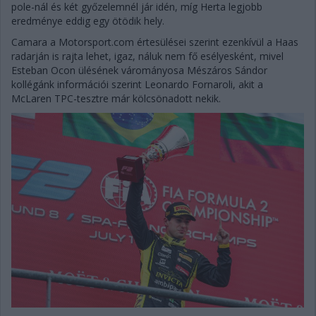
pole-nál és két győzelemnél jár idén, míg Herta legjobb
eredménye eddig egy ötödik hely.
Camara a Motorsport.com értesülései szerint ezenkívül a Haas
radarján is rajta lehet, igaz, náluk nem fő esélyesként, mivel
Esteban Ocon ülésének várományosa Mészáros Sándor
kollégánk információi szerint Leonardo Fornaroli, akit a
McLaren TPC-tesztre már kölcsönadott nekik.