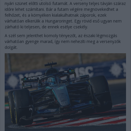
nyári szünet előtti utolsó futamát. A verseny teljes távján száraz
időre lehet számítani. Bár a futam végére megnövekedhet a
felhőzet, és a környéken kialakulhatnak záporok, ezek
várhatóan elkerülik a Hungaroringet. Egy rövid eső ugyan nem
zárható ki teljesen, de ennek esélye csekély.
A szél sem jelenthet komoly tényezőt, az északi légmozgás
várhatóan gyenge marad, így nem nehezíti meg a versenyzők
dolgát.