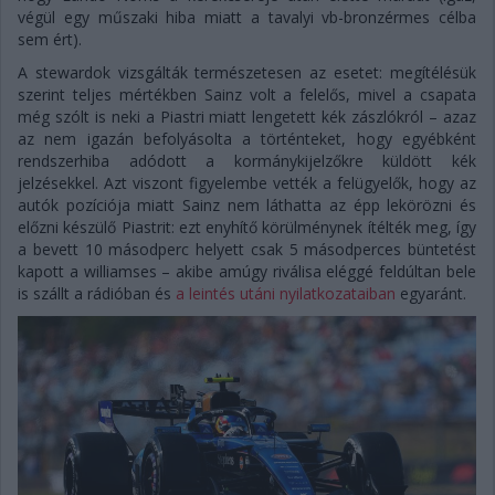
végül egy műszaki hiba miatt a tavalyi vb-bronzérmes célba
sem ért).
A stewardok vizsgálták természetesen az esetet: megítélésük
szerint teljes mértékben Sainz volt a felelős, mivel a csapata
még szólt is neki a Piastri miatt lengetett kék zászlókról – azaz
az nem igazán befolyásolta a történteket, hogy egyébként
rendszerhiba adódott a kormánykijelzőkre küldött kék
jelzésekkel. Azt viszont figyelembe vették a felügyelők, hogy az
autók pozíciója miatt Sainz nem láthatta az épp lekörözni és
előzni készülő Piastrit: ezt enyhítő körülménynek ítélték meg, így
a bevett 10 másodperc helyett csak 5 másodperces büntetést
kapott a williamses – akibe amúgy riválisa eléggé feldúltan bele
is szállt a rádióban és
a leintés utáni nyilatkozataiban
egyaránt.