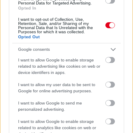
Personal Data for Targeted Advertising.
lépett előre, a bajnokság éllovasa, Nikola Tsolov ugyanis a
Opted In
szombati ütközése és nullázása után most hetedik lett, így a
brazil 22 pontra felzárkózott a bolgárra. Igaz, Gabriele Minivel
I want to opt-out of Collection, Use,
szemben viszont növelte az előnyét, hiszen az olasz csak
Retention, Sale, and/or Sharing of my
Personal Data that Is Unrelated with the
kilencedikként jött be, így az ő lemaradása 20 egység – azaz
Purposes for which it was collected.
tőle már csak két pontra van Camara a mogyoródi forduló után.
Opted Out
A Formula-3-ban Freddie Slater nyerte a főversenyt: az Audi
kötelékeibe tartozó brit az első körben összeért a pole-ból
Google consents
induló Tuuka Taponennel, aki emiatt defektet kapott. Slater így
I want to allow Google to enable storage
sem dőlhetett hátra, fő bajnoki riválisa, Ugo Ugochukwu
related to advertising like cookies on web or
szorongatta ugyanis, a 17 éves pilóta viszont kitartott, így
egyfelől első F3-as győzelmét aratta, másrészt átvette az
device identifiers in apps.
összetettben a vezetést az amerikaitól, akivel
pontazonossággal vágott neki a napnak, most viszont nyolc
I want to allow my user data to be sent to
egység az előnye vele szemben. A dobogót Brando Badoer
Google for online advertising purposes.
tette teljessé.
I want to allow Google to send me
personalized advertising.
I want to allow Google to enable storage
related to analytics like cookies on web or