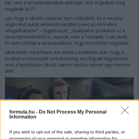
ezt, sem a versenymérnökök attitűdjét nem engedheti meg
magának az F1.
„Az, hogy a zászlós rendszer nem működött, és a mezőny
végén lévő autók védekezni kezdtek Lewis és Kimi ellen,
elfogadhatatlan” – fogalmazott. „Gyalázatos produkció ez a
versenymérnököktől is, olyanok, mint a Teletabik. Csak ülnek,
és nem szólnak a versenyzőiknek, hogy mi történik mögöttük.”
Mind Wolff, mind Piastri azt reméli a történtek után, hogy a
jövőben a versenyzők nem kizárólag arra fognak hagyatkozni,
amit a kijelzőjükön látnak, hanem körül is néznek egy manőver
előtt.
formula.hu -
Do Not Process My Personal
Information
If you wish to opt-out of the sale, sharing to third parties, or
processing of your personal or sensitive information for