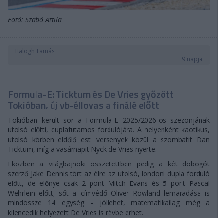
Fotó: Szabó Attila
Balogh Tamás
9 napja
Formula-E: Ticktum és De Vries győzött
Tokióban, új vb-éllovas a finálé előtt
Tokióban került sor a Formula-E 2025/2026-os szezonjának
utolsó előtti, duplafutamos fordulójára. A helyenként kaotikus,
utolsó körben eldőlő esti versenyek közül a szombatit Dan
Ticktum, míg a vasárnapit Nyck de Vries nyerte.
Eközben a világbajnoki összetettben pedig a két dobogót
szerző Jake Dennis tört az élre az utolsó, londoni dupla forduló
előtt, de előnye csak 2 pont Mitch Evans és 5 pont Pascal
Wehrlein előtt, sőt a címvédő Oliver Rowland lemaradása is
mindössze 14 egység – jóllehet, matematikailag még a
kilencedik helyezett De Vries is révbe érhet.