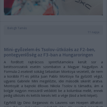
Balogh Tamás
11 napja
Mini-győzelem és Tsolov-ütközés az F2-ben,
pontegyenlőség az F3-ban a Hungaroringen
A fordított rajtrácsos sprintfutamokra került sor a
betétsorozatok esetén szombaton a Magyar Nagydíjon. A
Formula-2-eseknél sokáig Sebastian Montoya vezetett, de nem
a korábbi F1-es pilóta Juan Pablo Montoya fia győzött végül,
ugyanis Gabriele Mini megelőzte, idei második sikerét aratva.
Montoyát a bajnoki éllovas Nikola Tsolov is támadta, ám a
bolgár nagyon messziről vetődött be a kolumbiai mellé, ennek
pedig ütközés és kettős kiesés lett a vége (lásd a lenti képet).
Egyfelől így Dino Beganovic és Laurens van Hoepen állhatott