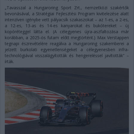
„Tavasszal a Hungaroring Sport Zrt., nemzetközi szakértők
bevonásával, a Stratégiai Fejlesztési Program kivitelezése alatt
intenzíven igénybe vett pályacsík szakaszokat – az 1-es, a 2-es,
a 12-es, 13-as és 14-es kanyarokat és bukótereket – új
kopóréteggel látta el. (A célegyenes újra-aszfaltozása már
korábban, a 2025-ös futam előtt megtörtént.) Max Verstappen
tegnapi észrevételére reagálva a Hungaroring szakemberei a
jelzett burkolati egyenetlenségeket a célegyenesben infra-
technológiával visszalágyították és hengereléssel javították” –
írták.