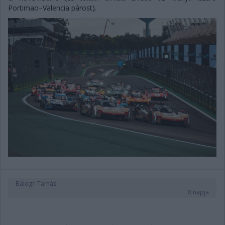
Portimao–Valencia párost).
Balogh Tamás
8 napja