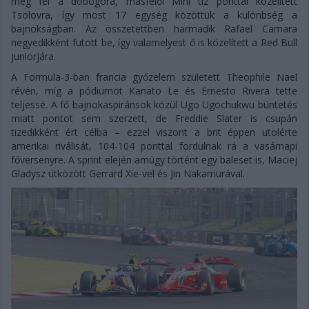
még fel a dobogóra, másfelől Mini tíz ponttal közelített
Tsolovra, így most 17 egység közöttük a különbség a
bajnokságban. Az összetettben harmadik Rafael Camara
negyedikként futott be, így valamelyest ő is közelített a Red Bull
juniorjára.
A Formula-3-ban francia győzelem született Theophile Nael
révén, míg a pódiumot Kanato Le és Ernesto Rivera tette
teljessé. A fő bajnokaspiránsok közül Ugo Ugochukwu büntetés
miatt pontot sem szerzett, de Freddie Slater is csupán
tizedikként ért célba – ezzel viszont a brit éppen utolérte
amerikai riválisát, 104-104 ponttal fordulnak rá a vasárnapi
főversenyre. A sprint elején amúgy történt egy baleset is, Maciej
Gladysz ütközött Gerrard Xie-vel és Jin Nakamurával.