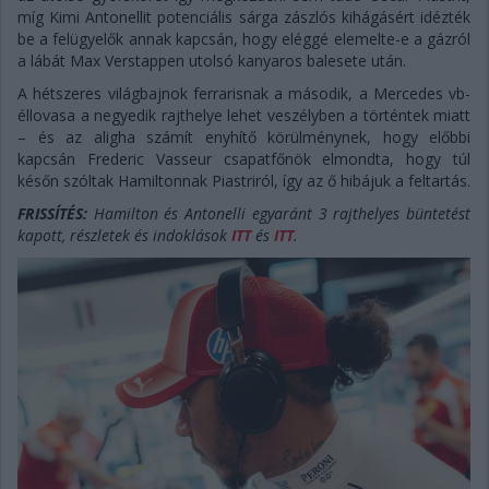
míg Kimi Antonellit potenciális sárga zászlós kihágásért idézték
be a felügyelők annak kapcsán, hogy eléggé elemelte-e a gázról
a lábát Max Verstappen utolsó kanyaros balesete után.
A hétszeres világbajnok ferrarisnak a második, a Mercedes vb-
éllovasa a negyedik rajthelye lehet veszélyben a történtek miatt
– és az aligha számít enyhítő körülménynek, hogy előbbi
kapcsán Frederic Vasseur csapatfőnök elmondta, hogy túl
későn szóltak Hamiltonnak Piastriról, így az ő hibájuk a feltartás.
FRISSÍTÉS:
Hamilton és Antonelli egyaránt 3 rajthelyes büntetést
kapott, részletek és indoklások
ITT
és
ITT
.