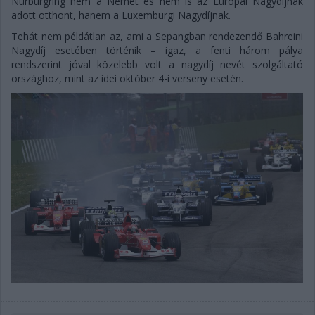
Nürburgring nem a Német és nem is az Európai Nagydíjnak
adott otthont, hanem a Luxemburgi Nagydíjnak.
Tehát nem példátlan az, ami a Sepangban rendezendő Bahreini
Nagydíj esetében történik – igaz, a fenti három pálya
rendszerint jóval közelebb volt a nagydíj nevét szolgáltató
országhoz, mint az idei október 4-i verseny esetén.