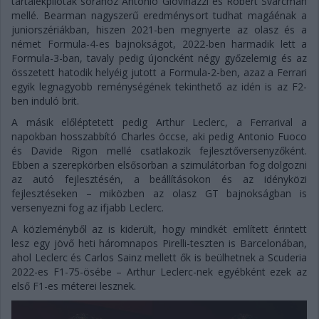
tartalékpilóták sorához Antonio Giovinazzi és Robert Svarcman
mellé. Bearman nagyszerű eredménysort tudhat magáénak a
juniorszériákban, hiszen 2021-ben megnyerte az olasz és a
német Formula-4-es bajnokságot, 2022-ben harmadik lett a
Formula-3-ban, tavaly pedig újoncként négy győzelemig és az
összetett hatodik helyéig jutott a Formula-2-ben, azaz a Ferrari
egyik legnagyobb reménységének tekinthető az idén is az F2-
ben induló brit.
A másik előléptetett pedig Arthur Leclerc, a Ferrarival a
napokban hosszabbító Charles öccse, aki pedig Antonio Fuoco
és Davide Rigon mellé csatlakozik fejlesztőversenyzőként.
Ebben a szerepkörben elsősorban a szimulátorban fog dolgozni
az autó fejlesztésén, a beállításokon és az idényközi
fejlesztéseken – miközben az olasz GT bajnokságban is
versenyezni fog az ifjabb Leclerc.
A közleményből az is kiderült, hogy mindkét említett érintett
lesz egy jövő heti háromnapos Pirelli-teszten is Barcelonában,
ahol Leclerc és Carlos Sainz mellett ők is beülhetnek a Scuderia
2022-es F1-75-ösébe – Arthur Leclerc-nek egyébként ezek az
első F1-es méterei lesznek.