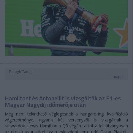
Balogh Tamás
11 napja
Hamiltont és Antonellit is vizsgálták az F1-es
Magyar Nagydíj időmérője után
Még nem tekinthető véglegesnek a hungaroringi kvalifikáció
végeredménye, ugyanis két versenyzőt is vizsgálnak a
stewardok. Lewis Hamilton a Q3 végén tartotta fel látványosan
az utolsó gyorskörét így megkezdeni sem tudó Oscar Piastrit,