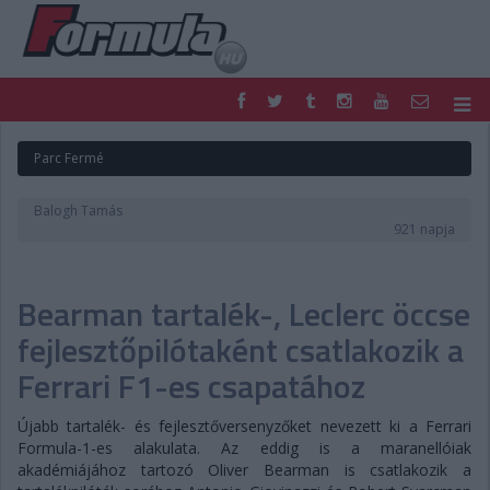
F1
PARC FERMÉ
Parc Fermé
FORMULA
MOTOR
NEMZETKÖZI
HAZAI
Balogh Tamás
RETRO
EGYÉB
921 napja
PODCAST
SHOP
LIVE
TIPPJÁTÉK
Bearman tartalék-, Leclerc öccse
DIGITÁLIS MAGAZIN
PONTÁLLÁSOK
VERSENYNAPTÁRAK
fejlesztőpilótaként csatlakozik a
Ferrari F1-es csapatához
Újabb tartalék- és fejlesztőversenyzőket nevezett ki a Ferrari
Formula-1-es alakulata. Az eddig is a maranellóiak
akadémiájához tartozó Oliver Bearman is csatlakozik a