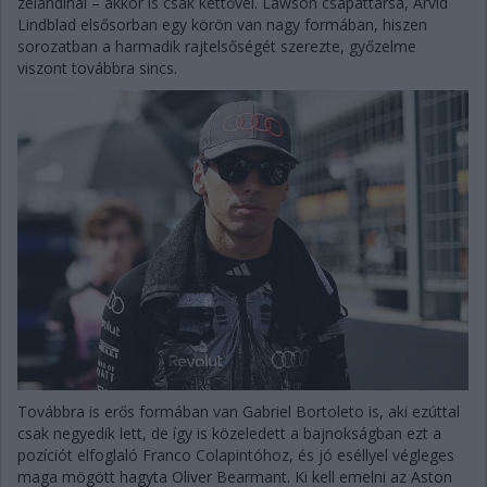
zélandinál – akkor is csak kettővel. Lawson csapattársa, Arvid
Lindblad elsősorban egy körön van nagy formában, hiszen
sorozatban a harmadik rajtelsőségét szerezte, győzelme
viszont továbbra sincs.
Továbbra is erős formában van Gabriel Bortoleto is, aki ezúttal
csak negyedik lett, de így is közeledett a bajnokságban ezt a
pozíciót elfoglaló Franco Colapintóhoz, és jó eséllyel végleges
maga mögött hagyta Oliver Bearmant. Ki kell emelni az Aston