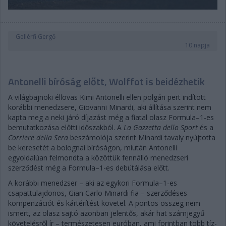
Gellérfi Gergő
10 napja
Antonelli bíróság előtt, Wolffot is beidézhetik
A világbajnoki éllovas Kimi Antonelli ellen polgári pert indított
korábbi menedzsere, Giovanni Minardi, aki állítása szerint nem
kapta meg a neki járó díjazást még a fiatal olasz Formula–1-es
bemutatkozása előtti időszakból. A
La Gazzetta dello Sport
és a
Corriere della Sera
beszámolója szerint Minardi tavaly nyújtotta
be keresetét a bolognai bíróságon, miután Antonelli
egyoldalúan felmondta a közöttük fennálló menedzseri
szerződést még a Formula–1-es debütálása előtt.
A korábbi menedzser – aki az egykori Formula–1-es
csapattulajdonos, Gian Carlo Minardi fia – szerződéses
kompenzációt és kártérítést követel. A pontos összeg nem
ismert, az olasz sajtó azonban jelentős, akár hat számjegyű
követelésről ír – természetesen euróban, ami forintban több tíz-