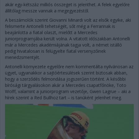
akár egy-kétszáz milliós összeget is jelenthet. A felek egyelőre
állítólag messze vannak a megegyezéstől.
A beszámolók szerint Giovanni Minardi volt az elsők egyike, aki
felismerte Antonelli tehetségét, sőt még a Ferrarinak is
beajánlotta a fiatal olaszt, mielőtt a Mercedes
juniorprogramjába került volna. A vitatott időszakban Antonelli
már a Mercedes akadémiájának tagja volt, a német istálló
pedig hivatalosan is felügyelte fiatal versenyzőinek
menedzsmentjét.
Antonelli környezete egyelőre nem kommentálta nyilvánosan az
ügyet, ugyanakkor a sajtóértesülések szerint biztosak abban,
hogy a szerződés felmondása jogszerűen történt. A későbbi
bírósági tárgyalásokon akár a Mercedes csapatfőnöke, Toto
Wolff, valamint a juniorprogram vezetője, Gwen Lagrue – aki a
hírek szerint a Red Bullhoz tart – is tanúként jelenhet meg.