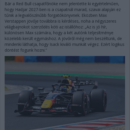
Bár a Red Bull csapatfőnöke nem jelentette ki egyértelműen,
hogy Hadjar 2027-ben is a csapatnál marad, szavai alapján ez
tűnik a legvalószínűbb forgatókönyvnek. Eközben Max
Verstappen jövője továbbra is kérdéses, noha a négyszeres
világbajnokot szerződés köti az istállóhoz: „Az is jó hír,
különösen Max számára, hogy a két autónk teljesítménye
közelebb került egymáshoz. A jövőről még nem beszéltünk, de
mindenki láthatja, hogy Isack kiváló munkát végez. Ezért logikus
döntést fogunk hozni.”