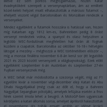
illetve ez sem pontos megfogalmazás, hiszen Katar
évadnyitóként szerepelt a versenynaptárban, ám az említett
közel-keleti helyzet miatt elhalasztották a márciusi futamot –,
ehelyett viszont végül Barcelonában és Monzában rendezik a
versenyeket.
Mindez egyébként a futamok hosszára is hatással van, hiszen
míg Katarban egy 1812 km-es, Bahreinben pedig 8 órást
versenyt rendeztek volna, a spanyol és olasz helyszínen a
legtöbb WEC-fordulónak megfelelően hat órán át fognak
küzdeni a csapatok. Barcelonába az október 16-18-i hétvégén
látogat a mezőny – méghozzá a WEC történetében először –,
míg a monzai fináléra november 6-8-án kerül sor (itt legutóbb
2021 és 2023 között versenyzett a világbajnokság). Ezek előtt
egyébként szeptember 6-án Austinban és szeptember 27-én
Fujiban versenyeznek még.
A WEC tehát már módosította a szezonja végét, míg az F1
egyelőre kivár a november végi-december eleji Katari és Abu
Dhabi Nagydíjakkal (még csak az dőlt el, hogy a Bahreini
Nagydíjat Sepangban pótolják), amelyek lefújása esetén a friss
hírek szerint Imola lehet a beugró. A MotoGP-ben ugyancsak
kérdőjeles a katari állomás sorsa, amelyet áprilisról halasztottak
el novemberre (és tolták emiatt arrébb az idényt lezáró