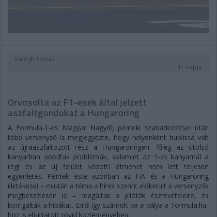
Balogh Tamás
11 napja
Orvosolta az F1-esek által jelzett
aszfaltgondokat a Hungaroring
A Formula-1-es Magyar Nagydíj pénteki szabadedzései után
több versenyző is megjegyezte, hogy helyenként huplissá vált
az újraaszfaltozott rész a Hungaroringen: főleg az utolsó
kanyarban adódtak problémák, valamint az 1-es kanyarnál a
régi és az új felület közötti átmenet nem lett teljesen
egyenletes. Péntek este azonban az FIA és a Hungaroring
illetékesei – miután a téma a hírek szerint előkerült a versenyzők
megbeszélésén is – reagáltak a pilóták észrevételeire, és
korrigálták a hibákat. Erről így számolt be a pálya a Formula.hu-
hoz is eljuttatott rövid közleményében: