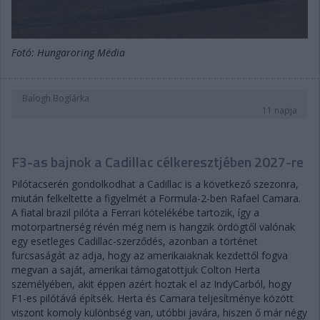
Fotó: Hungaroring Média
Balogh Boglárka
11 napja
F3-as bajnok a Cadillac célkeresztjében 2027-re
Pilótacserén gondolkodhat a Cadillac is a következő szezonra,
miután felkeltette a figyelmét a Formula-2-ben Rafael Camara.
A fiatal brazil pilóta a Ferrari kötelékébe tartozik, így a
motorpartnerség révén még nem is hangzik ördögtől valónak
egy esetleges Cadillac-szerződés, azonban a történet
furcsaságát az adja, hogy az amerikaiaknak kezdettől fogva
megvan a saját, amerikai támogatottjuk Colton Herta
személyében, akit éppen azért hoztak el az IndyCarból, hogy
F1-es pilótává építsék. Herta és Camara teljesítménye között
viszont komoly különbség van, utóbbi javára, hiszen ő már négy