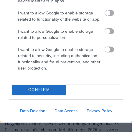
device identifiers in apps.
I want to allow Google to enable storage
related to functionality of the website or app.
I want to allow Google to enable storage
related to personalization.
I want to allow Google to enable storage
related to security, including authentication
fotó: DPPI
functionality and fraud prevention, and other
user protection.
Gellérfi Gergő
10 napja
CONFIRM
Időjárás: Kicsi az esély az esőre a Magyar
Nagydíjon
Data Deletion
Data Access
Privacy Policy
A Formula–1 mezőnyére forró, száraz időjárás vár a Magyar
Nagydíjon: az előrejelzések szerint a Hungaroringen akár 33
Celsius-fokos hőségben rendezhetik meg a 2026-os szezon