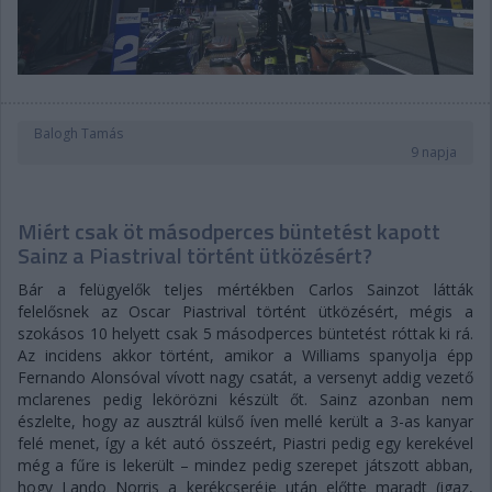
Balogh Tamás
9 napja
Miért csak öt másodperces büntetést kapott
Sainz a Piastrival történt ütközésért?
Bár a felügyelők teljes mértékben Carlos Sainzot látták
felelősnek az Oscar Piastrival történt ütközésért, mégis a
szokásos 10 helyett csak 5 másodperces büntetést róttak ki rá.
Az incidens akkor történt, amikor a Williams spanyolja épp
Fernando Alonsóval vívott nagy csatát, a versenyt addig vezető
mclarenes pedig lekörözni készült őt. Sainz azonban nem
észlelte, hogy az ausztrál külső íven mellé került a 3-as kanyar
felé menet, így a két autó összeért, Piastri pedig egy kerekével
még a fűre is lekerült – mindez pedig szerepet játszott abban,
hogy Lando Norris a kerékcseréje után előtte maradt (igaz,