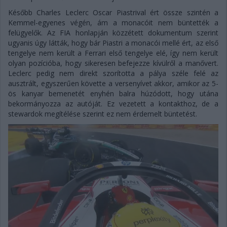
Később Charles Leclerc Oscar Piastrival ért össze szintén a
Kemmel-egyenes végén, ám a monacóit nem büntették a
felügyelők. Az FIA honlapján közzétett dokumentum szerint
ugyanis úgy látták, hogy bár Piastri a monacói mellé ért, az első
tengelye nem került a Ferrari első tengelye elé, így nem került
olyan pozícióba, hogy sikeresen befejezze kívülről a manővert.
Leclerc pedig nem direkt szorította a pálya széle felé az
ausztrált, egyszerűen követte a versenyívet akkor, amikor az 5-
ös kanyar bemenetét enyhén balra húzódott, hogy utána
bekormányozza az autóját. Ez vezetett a kontakthoz, de a
stewardok megítélése szerint ez nem érdemelt büntetést.