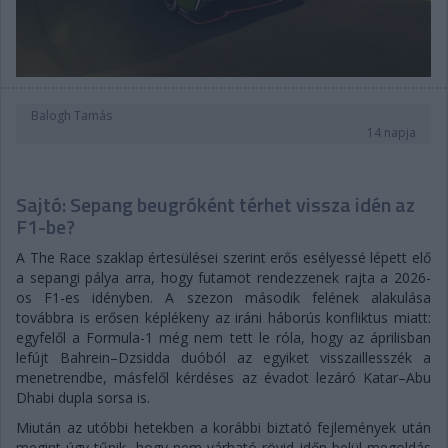
Balogh Tamás
14 napja
Sajtó: Sepang beugróként térhet vissza idén az
F1-be?
A The Race szaklap értesülései szerint erős esélyessé lépett elő
a sepangi pálya arra, hogy futamot rendezzenek rajta a 2026-
os F1-es idényben. A szezon második felének alakulása
továbbra is erősen képlékeny az iráni háborús konfliktus miatt:
egyfelől a Formula-1 még nem tett le róla, hogy az áprilisban
lefújt Bahrein–Dzsidda duóból az egyiket visszaillesszék a
menetrendbe, másfelől kérdéses az évadot lezáró Katar–Abu
Dhabi dupla sorsa is.
Miután az utóbbi hetekben a korábbi biztató fejlemények után
megint úgy tűnik, hogy nem várható rövid időn belül megoldás