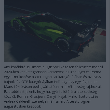
Ami korábbról is ismert: a Ligier-vel közösen fejlesztett modell
2024-ben két kategóriában versenyez, az Iron Lynx és Prema
együttműködése a WEC Hypercar kategóriájában és az IMSA
bajnokság GTP kategóriájában indít egy-egy egységet – Le
Mans-i 24 óráson pedig várhatóan mindkét egység rajthoz áll.
Ez utóbbi azt jelenti, hogy hat gyári pilótárára lesz szükség:
közülük Romain Grosjean, Danyiil Kvjat, Mirko Bortolotti és
Andrea Calderelli személye már ismert. A tesztprogram
augusztusban kezdődik.