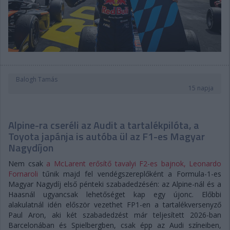
Balogh Tamás
15 napja
Alpine-ra cseréli az Audit a tartalékpilóta, a
Toyota japánja is autóba ül az F1-es Magyar
Nagydíjon
Nem csak
a McLarent erősítő tavalyi F2-es bajnok, Leonardo
Fornaroli
tűnik majd fel vendégszereplőként a Formula-1-es
Magyar Nagydíj első pénteki szabadedzésén: az Alpine-nál és a
Haasnál ugyancsak lehetőséget kap egy újonc. Előbbi
alakulatnál idén először vezethet FP1-en a tartalékversenyző
Paul Aron, aki két szabadedzést már teljesített 2026-ban
Barcelonában és Spielbergben, csak épp az Audi színeiben,