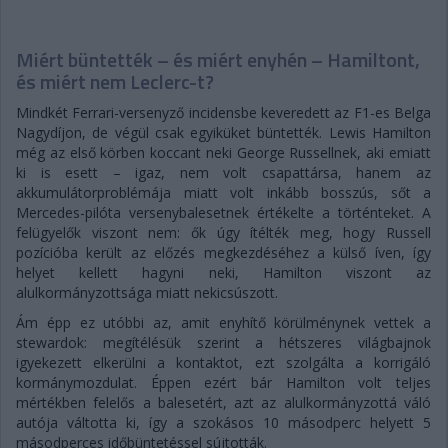
Miért büntették – és miért enyhén – Hamiltont,
és miért nem Leclerc-t?
Mindkét Ferrari-versenyző incidensbe keveredett az F1-es Belga
Nagydíjon, de végül csak egyiküket büntették. Lewis Hamilton
még az első körben koccant neki George Russellnek, aki emiatt
ki is esett – igaz, nem volt csapattársa, hanem az
akkumulátorproblémája miatt volt inkább bosszús, sőt a
Mercedes-pilóta versenybalesetnek értékelte a történteket. A
felügyelők viszont nem: ők úgy ítélték meg, hogy Russell
pozícióba került az előzés megkezdéséhez a külső íven, így
helyet kellett hagyni neki, Hamilton viszont az
alulkormányzottsága miatt nekicsúszott.
Ám épp ez utóbbi az, amit enyhítő körülménynek vettek a
stewardok: megítélésük szerint a hétszeres világbajnok
igyekezett elkerülni a kontaktot, ezt szolgálta a korrigáló
kormánymozdulat. Éppen ezért bár Hamilton volt teljes
mértékben felelős a balesetért, azt az alulkormányzottá váló
autója váltotta ki, így a szokásos 10 másodperc helyett 5
másodperces időbüntetéssel sújtották.