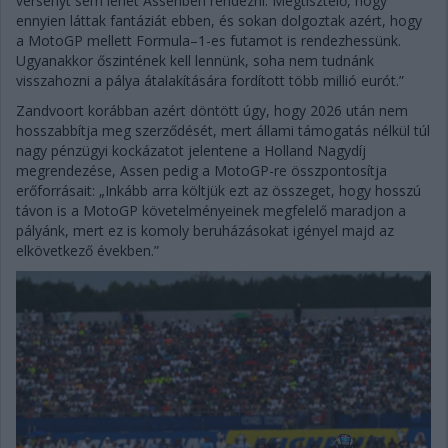
versenyt sem lehet Assenben rendezni. Megtisztelő, hogy
ennyien láttak fantáziát ebben, és sokan dolgoztak azért, hogy
a MotoGP mellett Formula–1-es futamot is rendezhessünk.
Ugyanakkor őszintének kell lennünk, soha nem tudnánk
visszahozni a pálya átalakítására fordított több millió eurót.”
Zandvoort korábban azért döntött úgy, hogy 2026 után nem
hosszabbítja meg szerződését, mert állami támogatás nélkül túl
nagy pénzügyi kockázatot jelentene a Holland Nagydíj
megrendezése, Assen pedig a MotoGP-re összpontosítja
erőforrásait: „Inkább arra költjük ezt az összeget, hogy hosszú
távon is a MotoGP követelményeinek megfelelő maradjon a
pályánk, mert ez is komoly beruházásokat igényel majd az
elkövetkező években.”