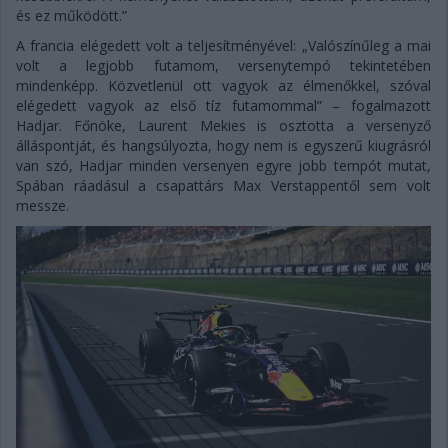
és ez működött.”
A francia elégedett volt a teljesítményével: „Valószínűleg a mai
volt a legjobb futamom, versenytempó tekintetében
mindenképp. Közvetlenül ott vagyok az élmenőkkel, szóval
elégedett vagyok az első tíz futamommal” – fogalmazott
Hadjar. Főnöke, Laurent Mekies is osztotta a versenyző
álláspontját, és hangsúlyozta, hogy nem is egyszerű kiugrásról
van szó, Hadjar minden versenyen egyre jobb tempót mutat,
Spában ráadásul a csapattárs Max Verstappentől sem volt
messze.