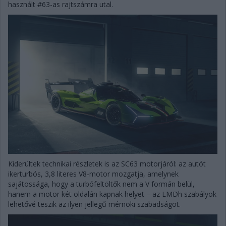
használt #63-as rajtszámra utal.
Kiderültek technikai részletek is az SC63 motorjáról: az autót
ikerturbós, 3,8 literes V8-motor mozgatja, amelynek
sajátossága, hogy a turbófeltöltők nem a V formán belül,
hanem a motor két oldalán kapnak helyet – az LMDh szabályok
lehetővé teszik az ilyen jellegű mérnöki szabadságot.