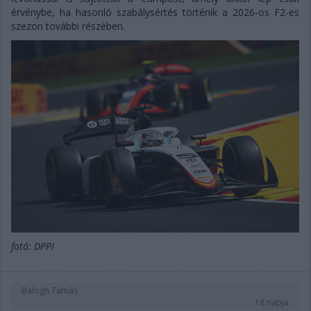
érvénybe, ha hasonló szabálysértés történik a 2026-os F2-es
szezon további részében.
fotó: DPPI
Balogh Tamás
18 napja