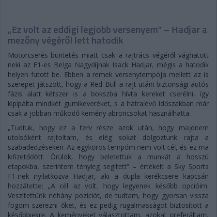
„Ez volt az eddigi legjobb versenyem” – Hadjar a
mezőny végéről lett hatodik
Motorcserés büntetés miatt csak a rajtrács végéről vághatott
neki az F1-es Belga Nagydíjnak Isack Hadjar, mégis a hatodik
helyen futott be. Ebben a remek versenytempója mellett az is
szerepet játszott, hogy a Red Bull a rajt utáni biztonsági autós
fázis alatt kétszer is a bokszba hívta kereket cserélni, így
kipipálta mindkét gumikeveréket, s a hátralévő időszakban már
csak a jobban működő kemény abroncsokat használhatta.
„Tudtuk, hogy ez a terv része azok után, hogy majdnem
utolsóként rajtoltam, és elég sokat dolgoztunk rajta a
szabadedzéseken. Az egykörös tempóm nem volt cél, és ez ma
kifizetődött. Örülök, hogy beletettük a munkát a hosszú
etapokba, szerintem tényleg segített” – értékelt a Sky Sports
F1-nek nyilatkozva Hadjar, aki a dupla kerékcsere kapcsán
hozzátette: „A cél az volt, hogy legyenek később opcióim.
Veszítettünk néhány pozíciót, de tudtam, hogy gyorsan vissza
fogom szerezni őket, és ez pedig rugalmasságot biztosított a
későbbiekre. A keményeket választottam, azokat preferáltam,