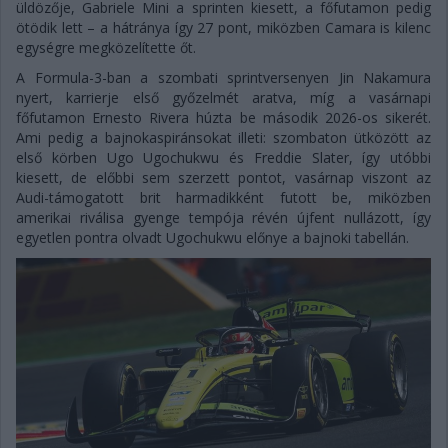
üldözője, Gabriele Mini a sprinten kiesett, a főfutamon pedig
ötödik lett – a hátránya így 27 pont, miközben Camara is kilenc
egységre megközelítette őt.
A Formula-3-ban a szombati sprintversenyen Jin Nakamura
nyert, karrierje első győzelmét aratva, míg a vasárnapi
főfutamon Ernesto Rivera húzta be második 2026-os sikerét.
Ami pedig a bajnokaspiránsokat illeti: szombaton ütközött az
első körben Ugo Ugochukwu és Freddie Slater, így utóbbi
kiesett, de előbbi sem szerzett pontot, vasárnap viszont az
Audi-támogatott brit harmadikként futott be, miközben
amerikai riválisa gyenge tempója révén újfent nullázott, így
egyetlen pontra olvadt Ugochukwu előnye a bajnoki tabellán.