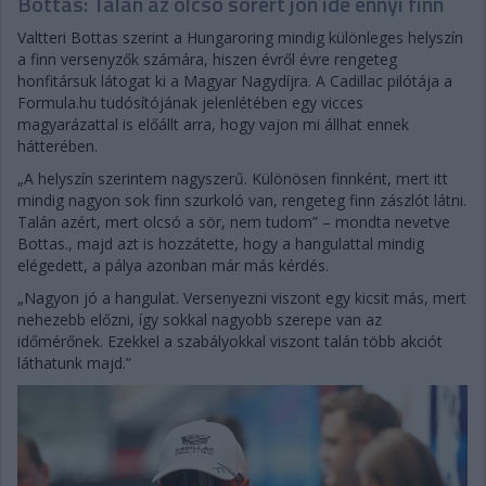
Bottas: Talán az olcsó sörért jön ide ennyi finn
Valtteri Bottas szerint a Hungaroring mindig különleges helyszín
a finn versenyzők számára, hiszen évről évre rengeteg
honfitársuk látogat ki a Magyar Nagydíjra. A Cadillac pilótája a
Formula.hu tudósítójának jelenlétében egy vicces
magyarázattal is előállt arra, hogy vajon mi állhat ennek
hátterében.
„A helyszín szerintem nagyszerű. Különösen finnként, mert itt
mindig nagyon sok finn szurkoló van, rengeteg finn zászlót látni.
Talán azért, mert olcsó a sör, nem tudom” – mondta nevetve
Bottas., majd azt is hozzátette, hogy a hangulattal mindig
elégedett, a pálya azonban már más kérdés.
„Nagyon jó a hangulat. Versenyezni viszont egy kicsit más, mert
nehezebb előzni, így sokkal nagyobb szerepe van az
időmérőnek. Ezekkel a szabályokkal viszont talán több akciót
láthatunk majd.”