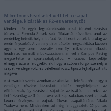
Mikrofonos headsetet vett fel a csapat
vendége, kizárták az F2-es versenyzőt
Minden idők egyik legszürreálisabb okkal történő kizárása
történt a Formula-2-esek spái főfutamát követően, ahol az
eredetileg hetedik helyen befutó Noel Leont vették ki utólag az
eredménysorból. A verseny piros zászlós megszakítása közben
ugyanis egy „nem operatív személy” mikrofonnal ellátott
headsetet használt a bokszutcában, amivel a Campos Racing
megsértette a sportszabályzatot. A csapat képviselője
elmagyarázta a felügyelőknek, hogy a szóban forgó személy a
csapat vendége volt, és véletlenül rossz típusú fejhallgatót vitt
magával.
A stewardok szerint azonban az alakulat a felelős azért, hogy a
vendégek részére biztosított rádiók megfeleljenek az
előírásoknak, így kizárással sújtották az istállót – de mivel az
illető kizárólag az 5-ös autóval volt kapcsolatban, ezért ez csak
Leonra érvényes, a bajnoki éllovas csapattársára, Nikola
Tsolovra nem. Mindezeken túl még felfüggesztett 25 pontos
levonással is sújtották a Campost, amely akkor lép csak