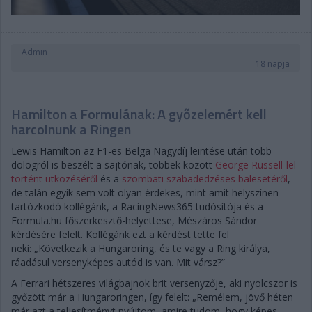
Admin
18 napja
Hamilton a Formulának: A győzelemért kell
harcolnunk a Ringen
Lewis Hamilton az F1-es Belga Nagydíj leintése után több
dologról is beszélt a sajtónak, többek között
George Russell-lel
történt ütközéséről
és a
szombati szabadedzéses balesetéről
,
de talán egyik sem volt olyan érdekes, mint amit helyszínen
tartózkodó kollégánk, a RacingNews365 tudósítója és a
Formula.hu főszerkesztő-helyettese, Mészáros Sándor
kérdésére felelt. Kollégánk ezt a kérdést tette fel
neki: „Következik a Hungaroring, és te vagy a Ring királya,
ráadásul versenyképes autód is van. Mit vársz?”
A Ferrari hétszeres világbajnok brit versenyzője, aki nyolcszor is
győzött már a Hungaroringen, így felelt: „Remélem, jövő héten
már azt a teljesítményt nyújtom, amire tudom, hogy képes