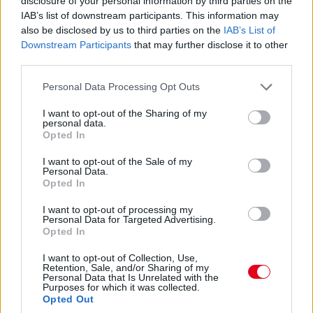
disclosure of your personal information by third parties on the
úton: tesztpilótának szerződtették, emellett pedig a Formula-2-
IAB’s list of downstream participants. This information may
ben versenyez, mindenekelőtt a szükséges szuperlicenszpontok
also be disclosed by us to third parties on the
IAB’s List of
megszerzéséért – igaz, eddig nem muzsikált túl jól: a legjobb
Downstream Participants
that may further disclose it to other
eredménye az ötödik hely, a bajnoki összetettben pedig csupán
third parties.
a 16. helyen áll.
Please note that this website/app uses one or more Google
A Cadillac amerikai versenyzője
a negyedik beugró
a
Personal Data Processing Opt Outs
services and may gather and store information including but
hungaroringi nyitó szabadedzésre: a McLarennél Leonardo
not limited to your visit or usage behaviour. You may click to
I want to opt-out of the Sharing of my
Fornaroli, az Alpine-nál Paul Aron, a Haasnál pedig Ryo
personal data.
grant or deny consent to Google and its third-party tags to
Hirakawa kap lehetőséget sorban Oscar Piastri, Franco
Opted In
use your data for below specified purposes in below Google
Colapinto és Oliver Bearman helyén. A csapatoknak a szabályok
értelmében ugyanis egy szezonban négyszer egy újoncnak –
consent section.
I want to opt-out of the Sale of my
azaz olyannak, aki maximum két nagydíjon állt rajthoz – kell
Personal Data.
Opted In
átadniuk a volánt egy FP1-re.
I want to opt-out of processing my
Personal Data for Targeted Advertising.
Opted In
I want to opt-out of Collection, Use,
Retention, Sale, and/or Sharing of my
Personal Data that Is Unrelated with the
Purposes for which it was collected.
Opted Out