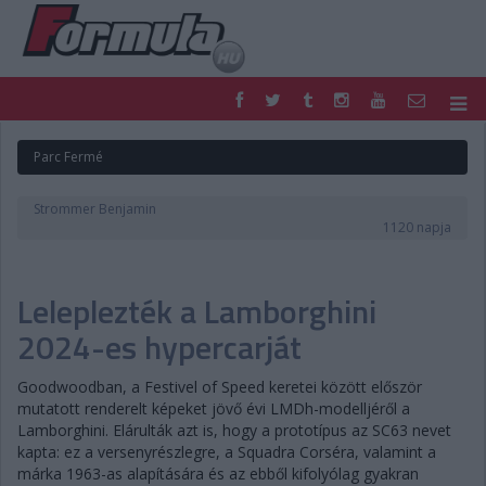
F1
PARC FERMÉ
Parc Fermé
FORMULA
MOTOR
NEMZETKÖZI
HAZAI
Strommer Benjamin
RETRO
EGYÉB
1120 napja
PODCAST
SHOP
LIVE
TIPPJÁTÉK
Leleplezték a Lamborghini
DIGITÁLIS MAGAZIN
PONTÁLLÁSOK
VERSENYNAPTÁRAK
2024-es hypercarját
Goodwoodban, a Festivel of Speed keretei között először
mutatott renderelt képeket jövő évi LMDh-modelljéről a
Lamborghini. Elárulták azt is, hogy a prototípus az SC63 nevet
kapta: ez a versenyrészlegre, a Squadra Corséra, valamint a
márka 1963-as alapítására és az ebből kifolyólag gyakran