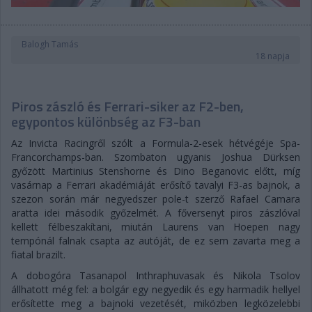
Balogh Tamás
18 napja
Piros zászló és Ferrari-siker az F2-ben,
egypontos különbség az F3-ban
Az Invicta Racingről szólt a Formula-2-esek hétvégéje Spa-
Francorchamps-ban. Szombaton ugyanis Joshua Dürksen
győzött Martinius Stenshorne és Dino Beganovic előtt, míg
vasárnap a Ferrari akadémiáját erősítő tavalyi F3-as bajnok, a
szezon során már negyedszer pole-t szerző Rafael Camara
aratta idei második győzelmét. A főversenyt piros zászlóval
kellett félbeszakítani, miután Laurens van Hoepen nagy
tempónál falnak csapta az autóját, de ez sem zavarta meg a
fiatal brazilt.
A dobogóra Tasanapol Inthraphuvasak és Nikola Tsolov
állhatott még fel: a bolgár egy negyedik és egy harmadik hellyel
erősítette meg a bajnoki vezetését, miközben legközelebbi