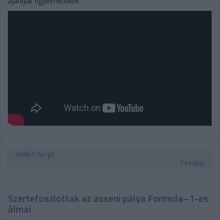
ajánljuk figyelmetekbe:
Gellérfi Gergő
14 napja
Szertefoszlottak az asseni pálya Formula–1-es
álmai