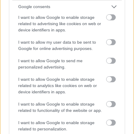
Google consents
I want to allow Google to enable storage
related to advertising like cookies on web or
device identifiers in apps.
I want to allow my user data to be sent to
Google for online advertising purposes.
Balogh Tamás
15 napja
I want to allow Google to send me
personalized advertising.
„Ő a következő a sorban” – Tsolov érkezhet az
I want to allow Google to enable storage
F1-be, de mikor?
related to analytics like cookies on web or
device identifiers in apps.
Elismerően beszélt a Racing Bulls F1-es csapatfőnöke a
Formula-2-ben remeklő Nikola Tsolov teljesítményéről: úgy
I want to allow Google to enable storage
fogalmazott, hogy a bolgár „a következő a sorban” a versenyzői
related to functionality of the website or app.
üléseket illetően. A Red Bull-akadémista idén már hat
győzelemnél jár, és a Hungaroringre érkezve vezeti a
bajnokságot is. Csakhogy jól szerepel a Red Bull második
I want to allow Google to enable storage
számú alakulatának két pilótája, Liam Lawson és Arvid Lindblad
related to personalization.