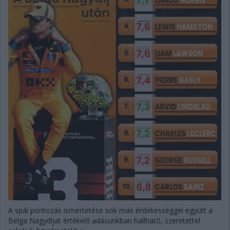
A spái pontozás ismertetése sok más érdekességgel együtt a
Belga Nagydíjat értékelő adásunkban hallható, szeretettel