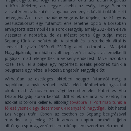
a Közel-Keleten, arra egyre kisebb az esély, hogy Bahrein
visszatérjen az bakui és szingapúri versenyek közötti október 4-i
hétvégén. Ám mivel az idény vége is kérdőjeles, az F1 így is
beszuszakolhat egy futamot: erre lehetne opció a korábban
emlegetett Isztambul és a Török Nagydíj, amely 2027-ben eleve
visszatér a naptárba, de az idézett portál úgy tudja, most
Sepang tűnik a befutónak. A pilóták és a szurkolók által is
kedvelt helyszín 1999-től 2017-ig adott otthont a Malajziai
Nagydíjaknak, ám hiába volt népszerű a pálya, az emelkedő
jogdíjak miatt elengedték a versenyrendezést. Mivel azonban
közel terül el a pálya egy reptérhez, ideális jelöltnek tűnik a
beugrásra egy héttel a közeli Szingapúri Nagydíj előtt.
Várhatóan az esetleges októberi beugró futamról még a
napokban, a nyári szüneti leállás előtt dönthetnek logisztikai
okok miatt. A november végi-december eleji Katari és Abu
Dhabi Nagydíj sorsa később dőlhet el, de arra az esetre, ha
azokat is törölni kellene, állítólag
továbbra is Portimao tűnik a
fő esélyesnek egy december 6-i idényzáró nagydíjjal
, két héttel
Las Vegas után. Ebben az esetben és Sepang beugrásával
maradna a jelenlegi 22 futamos a naptár, aminél lejjebb
állítólag a sportág vezérei semmiképp sem szeretnének menni.