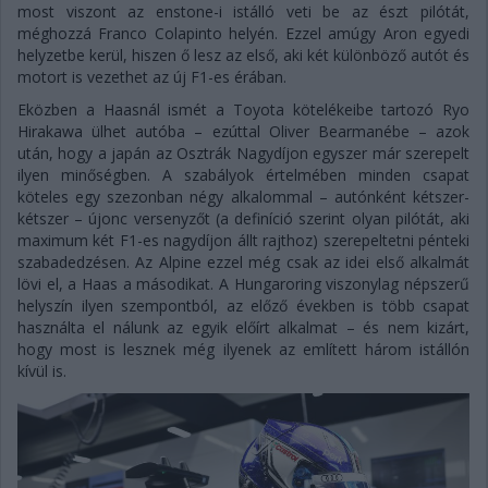
most viszont az enstone-i istálló veti be az észt pilótát,
méghozzá Franco Colapinto helyén. Ezzel amúgy Aron egyedi
helyzetbe kerül, hiszen ő lesz az első, aki két különböző autót és
motort is vezethet az új F1-es érában.
Eközben a Haasnál ismét a Toyota kötelékeibe tartozó Ryo
Hirakawa ülhet autóba – ezúttal Oliver Bearmanébe – azok
után, hogy a japán az Osztrák Nagydíjon egyszer már szerepelt
ilyen minőségben. A szabályok értelmében minden csapat
köteles egy szezonban négy alkalommal – autónként kétszer-
kétszer – újonc versenyzőt (a definíció szerint olyan pilótát, aki
maximum két F1-es nagydíjon állt rajthoz) szerepeltetni pénteki
szabadedzésen. Az Alpine ezzel még csak az idei első alkalmát
lövi el, a Haas a másodikat. A Hungaroring viszonylag népszerű
helyszín ilyen szempontból, az előző években is több csapat
használta el nálunk az egyik előírt alkalmat – és nem kizárt,
hogy most is lesznek még ilyenek az említett három istállón
kívül is.