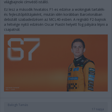
világbajnoki címvédő istálló.
Ez lesz a második hivatalos F1-es edzése a wokingiak tartalék-
és fejlesztőpilótájaként, miután idén korábban Barcelonában
debütált szabadedzésen az MCL40-esben. A regnáló F2-bajnok
a hétvége nyitó edzésén Oscar Piastri helyett fog pályára lépni a
csapatnál.
Balogh Tamás
17 napja