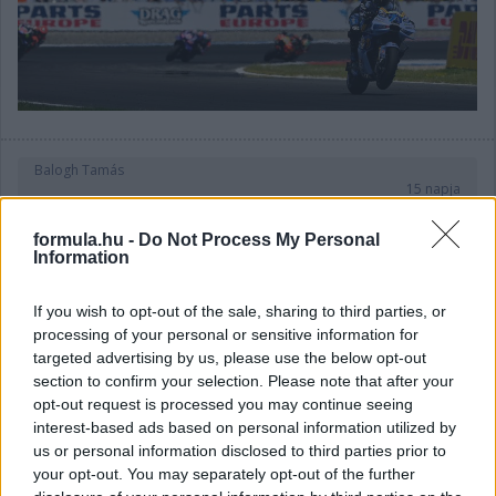
Balogh Tamás
15 napja
formula.hu -
Do Not Process My Personal
Information
Herta újra beülhet a Cadillacbe a Hungaroringen
Újabb vendégszereplőt jelentettek be az F1-es Magyar Nagydíj
If you wish to opt-out of the sale, sharing to third parties, or
pénteki első szabadedzésére: Colton Herta kap lehetőséget
processing of your personal or sensitive information for
ismét a Cadillacnél. Az amerikai versenyzőnek ez lesz a második
targeted advertising by us, please use the below opt-out
részvétele FP1-en 2026-ban, előzőleg Barcelonában
section to confirm your selection. Please note that after your
vezethetett, most pedig Valtteri Bottas autóját foglalhatja el az
opt-out request is processed you may continue seeing
első 60 perces gyakorlás során.
interest-based ads based on personal information utilized by
Herta az előző évig az IndyCarban szerepelt, ám jó ideje a
us or personal information disclosed to third parties prior to
Formula-1 lebegett célként a szeme előtt. Az F1-ben újonnan
your opt-out. You may separately opt-out of the further
beszálló Cadillac lehetőséget kínált neki, hogy elinduljon az