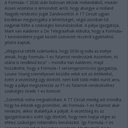
A Formula–1 2026 után biztosan eltűnik Hollandiából, miután
Assen vezetése is lemondott arról, hogy átvegye a Holland
Nagydíj rendezési jogát Zandvoorttól. A TT Circuit ugyan
korábban megvizsgálta a lehetőséget, végül azonban túl
nagynak ítélte a szükséges beruházásokat. A pálya igazgatója,
Mark van Aalderen a De Telegraafnak elárulta, hogy a Formula–
1 kereskedelmi jogait kezelő szervezet részéről egyértelmű
jelzést kaptak.
„Világossá tették számunkra, hogy 2030-ig nulla az esélye
annak, hogy Formula–1-es futamot rendezzünk Assenben, és
utána is rendkívül kicsi” – mondta Van Aalderen, majd
hozzátette, hogy a Formula–1 versenypromóciós igazgatója,
Louise Young személyesen közölte velük ezt az értékelést,
ezért a vezetőség úgy döntött, nem költ több millió eurót arra,
hogy a pálya megszerezze az F1-es futamok rendezéséhez
szükséges Grade 1-es licencet.
„Szerettük volna megvalósítani. A TT Circuit mindig azt mondta,
hogy ha érkezik egy promóter, aki Formula–1-es futamot akar
rendezni, akkor átalakítjuk a pályát. A vezetőség és az
igazgatótanács ezért úgy döntött, hogy nem hajtja végre az
ehhez szükséges többmilliós beruházást. Így Formula–1-es