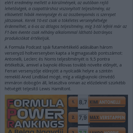
elért eredmény mellett a körülmények, az autóban rejlő
lehetőségek, a csapattárshoz viszonyított teljesítmény, az
elkövetett hibák mennyisége és az összbenyomás is szerepet
játszanak. Kerek 10-est csak a tökéletes versenyhétvége
érdemelhet, a 6-os az átlagos teljesítmény, míg 3-tól lefelé már az
F1-ben évente csak néhány alkalommal látható botrányos
produkciókat értékeljük.
A Formula Podcast spái futamértékelő adásában három
versenyző holtversenyben kapta a legmagasabb pontszámot:
Antonelli, Leclerc és Norris teljesítményét is 9,5 pontra
értékeltük, amivel a bajnoki éllovas tovább növelte előnyét, a
Ferrari versenyzője előrejött a nyolcadik helyre a szintén
remeklő Arvid Lindblad mögé, míg a világbajnoki címvédő
immáron dobogón áll, letaszítva onnan az előzőeknél szürkébb
hétvégét teljesítő Lewis Hamiltont.