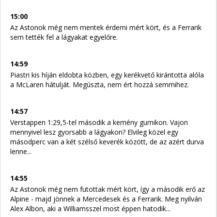
15:00
Az Astonok még nem mentek érdemi mért kört, és a Ferrarik
sem tették fel a lágyakat egyelőre.
14:59
Piastri kis híján eldobta közben, egy kerékvető kirántotta alóla
a McLaren hátulját. Megúszta, nem ért hozzá semmihez.
14:57
Verstappen 1:29,5-tel második a kemény gumikon. Vajon
mennyivel lesz gyorsabb a lágyakon? Elvileg közel egy
másodperc van a két szélső keverék között, de az azért durva
lenne...
14:55
Az Astonok még nem futottak mért kört, így a második erő az
Alpine - majd jönnek a Mercedesek és a Ferrarik. Meg nyilván
Alex Albon, aki a Williamsszel most éppen hatodik...