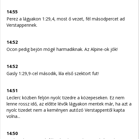
14:55
Perez a lágyakon 1:29,4, most ő vezet, fél másodpercet ad
Verstappennek.
14:52
Ocon pedig bejön mögé harmadiknak. Az Alpine-ok jók!
14:52
Gasly 1:29,9-cel második, lila első szektort fut!
14:51
Leclerc közben feljön nyolc tizedre a közepeseken. Ez nem
lenne rossz idő, az előtte lévők lágyakon mentek már, ha azt a
nyolc tizedet nem a keményen autózó Verstappentől kapta
volna...
14:50