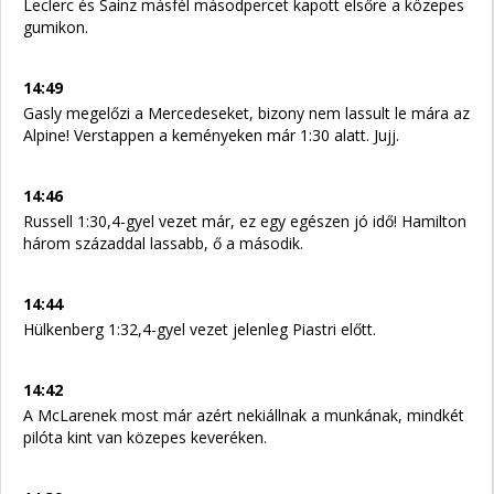
Leclerc és Sainz másfél másodpercet kapott elsőre a közepes
gumikon.
14:49
Gasly megelőzi a Mercedeseket, bizony nem lassult le mára az
Alpine! Verstappen a keményeken már 1:30 alatt. Jujj.
14:46
Russell 1:30,4-gyel vezet már, ez egy egészen jó idő! Hamilton
három századdal lassabb, ő a második.
14:44
Hülkenberg 1:32,4-gyel vezet jelenleg Piastri előtt.
14:42
A McLarenek most már azért nekiállnak a munkának, mindkét
pilóta kint van közepes keveréken.