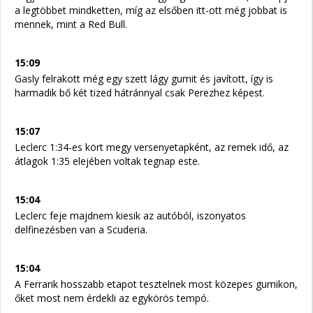
a legtöbbet mindketten, míg az elsőben itt-ott még jobbat is
mennek, mint a Red Bull.
15:09
Gasly felrakott még egy szett lágy gumit és javított, így is
harmadik bő két tized hátránnyal csak Perezhez képest.
15:07
Leclerc 1:34-es kört megy versenyetapként, az remek idő, az
átlagok 1:35 elejében voltak tegnap este.
15:04
Leclerc feje majdnem kiesik az autóból, iszonyatos
delfinezésben van a Scuderia.
15:04
A Ferrarik hosszabb etapot tesztelnek most közepes gumikon,
őket most nem érdekli az egykörös tempó.