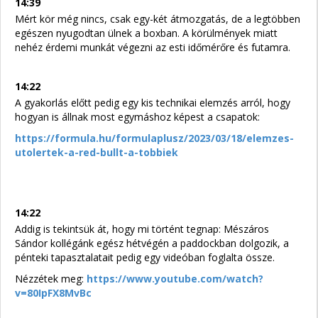
14:39
Mért kör még nincs, csak egy-két átmozgatás, de a legtöbben
egészen nyugodtan ülnek a boxban. A körülmények miatt
nehéz érdemi munkát végezni az esti időmérőre és futamra.
14:22
A gyakorlás előtt pedig egy kis technikai elemzés arról, hogy
hogyan is állnak most egymáshoz képest a csapatok:
https://formula.hu/formulaplusz/2023/03/18/elemzes-
utolertek-a-red-bullt-a-tobbiek
14:22
Addig is tekintsük át, hogy mi történt tegnap: Mészáros
Sándor kollégánk egész hétvégén a paddockban dolgozik, a
pénteki tapasztalatait pedig egy videóban foglalta össze.
Nézzétek meg:
https://www.youtube.com/watch?
v=80IpFX8MvBc