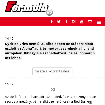
F1
PARC FERMÉ
FORMULA
MOTOR
14:40
NEMZETKÖZI
HAZAI
Nyck de Vries nem ül autóba ebben az órában: hibát
észlelt az AlphaTauri, és motort cserélnek a holland
RETRO
EGYÉB
autójában. Kihagyja a szabadedzést, de az időmérőn
PODCAST
SHOP
ott lehet.
LIVE
TIPPJÁTÉK
DIGITÁLIS MAGAZIN
PONTÁLLÁSOK
Vissza a közvetítéshez
VERSENYNAPTÁRAK
15:32
Az idő lejárt, itt a harmadik szabadedzés vége: iszonyatosan
szoros a mezőny, bármi elképzelhető, csak a Red Bull egy