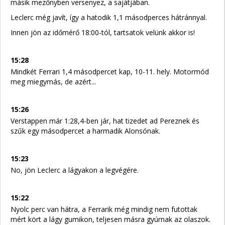
másik mezőnyben versenyez, a sajátjában.
Leclerc még javít, így a hatodik 1,1 másodperces hátránnyal.
Innen jön az időmérő 18:00-tól, tartsatok velünk akkor is!
15:28
Mindkét Ferrari 1,4 másodpercet kap, 10-11. hely. Motormód
meg miegymás, de azért...
15:26
Verstappen már 1:28,4-ben jár, hat tizedet ad Pereznek és
szűk egy másodpercet a harmadik Alonsónak.
15:23
No, jön Leclerc a lágyakon a legvégére.
15:22
Nyolc perc van hátra, a Ferrarik még mindig nem futottak
mért kört a lágy gumikon, teljesen másra gyúrnak az olaszok.