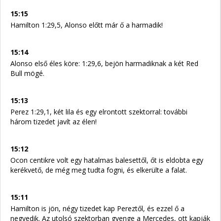
15:15
Hamilton 1:29,5, Alonso előtt már ő a harmadik!
15:14
Alonso első éles köre: 1:29,6, bejön harmadiknak a két Red
Bull mögé.
15:13
Perez 1:29,1, két lila és egy elrontott szektorral: további
három tizedet javít az élen!
15:12
Ocon centikre volt egy hatalmas balesettől, őt is eldobta egy
kerékvető, de még meg tudta fogni, és elkerülte a falat.
15:11
Hamilton is jön, négy tizedet kap Pereztől, és ezzel ő a
negyedik. Az utolsó szektorban gyenge a Mercedes, ott kapják