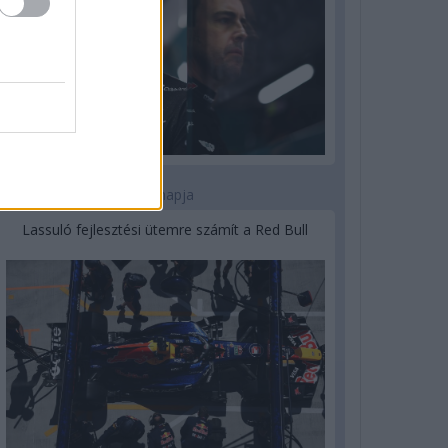
3 napja
Lassuló fejlesztési ütemre számít a Red Bull