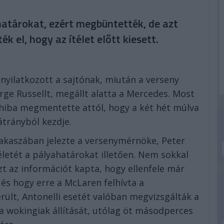
határokat, ezért megbüntették, de azt
k el, hogy az ítélet előtt kiesett.
nyilatkozott a sajtónak, miután a verseny
ge Russellt, megállt alatta a Mercedes. Most
 hiba megmentette attól, hogy a két hét múlva
trányból kezdje.
akaszában jelezte a versenymérnöke, Peter
letét a pályahatárokat illetően. Nem sokkal
t az információt kapta, hogy ellenfele már
, és hogy erre a McLaren felhívta a
erült, Antonelli esetét valóban megvizsgálták a
a wokingiak állítását, utólag öt másodperces