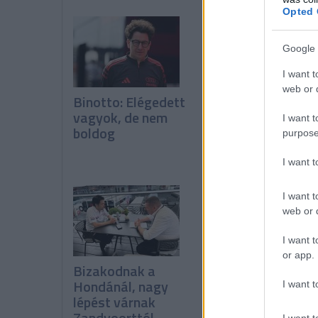
Opted 
Google 
I want t
web or d
Binotto: Elégedett
A pilóták kérték,
vagyok, de nem
de a csapatok
I want t
boldog
leszavazták a
purpose
Pirelli javaslatát
I want 
I want t
web or d
I want t
or app.
Bizakodnak a
Miért tud
Hondánál, nagy
folyamatosan íg
I want t
lépést várnak
fejleszteni a
Zandvoorttól
Ferrari?
I want t