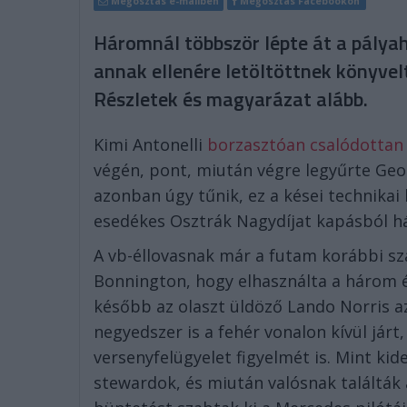
Megosztás e-mailben
Megosztás Facebookon
Háromnál többször lépte át a pálya
annak ellenére letöltöttnek könyvelté
Részletek és magyarázat alább.
Kimi Antonelli
borzasztóan csalódottan
végén, pont, miután végre legyűrte Geor
azonban úgy tűnik, ez a kései technikai
esedékes Osztrák Nagydíjat kapásból há
A vb-éllovasnak már a futam korábbi sz
Bonnington, hogy elhasználta a három é
később az olaszt üldöző Lando Norris az
negyedszer is a fehér vonalon kívül járt
versenyfelügyelet figyelmét is. Mint kid
stewardok, és miután valósnak találták 