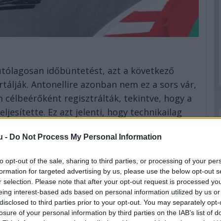
utólagosan időbüntetést, azt a következő
álják. Antonellire azonban nem ez a sors vár,
célbeérőként regisztrálták, tekintve, hogy a
jesítette. Ez azt jelenti, hogy technikailag
 öt másodpercet.
u -
Do Not Process My Personal Information
égüket is elismerték Antonelli pályahatár-
szer hagyta el a pályát elfogadható indok
to opt-out of the sale, sharing to third parties, or processing of your per
gettek fekete-fehér zászlót a harmadik után.
formation for targeted advertising by us, please use the below opt-out s
r selection. Please note that after your opt-out request is processed y
sak később érzékelték. A jelenlegi versenyzési
eing interest-based ads based on personal information utilized by us or
ersenyzőt, azonban mivel ezek az irányelvek
disclosed to third parties prior to your opt-out. You may separately opt-
 javasolják az FIA-nak, hogy vizsgálja felül
losure of your personal information by third parties on the IAB’s list of