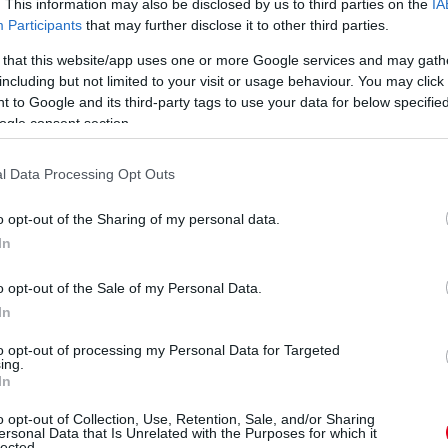
. This information may also be disclosed by us to third parties on the
IA
Participants
that may further disclose it to other third parties.
eted az alábbi gombokkal:
 that this website/app uses one or more Google services and may gath
including but not limited to your visit or usage behaviour. You may click 
 to Google and its third-party tags to use your data for below specifi
ogle consent section.
l Data Processing Opt Outs
o opt-out of the Sharing of my personal data.
In
o opt-out of the Sale of my Personal Data.
In
to opt-out of processing my Personal Data for Targeted
ing.
In
n
o opt-out of Collection, Use, Retention, Sale, and/or Sharing
ersonal Data that Is Unrelated with the Purposes for which it
lected.