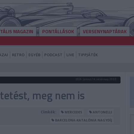
ITÁLIS MAGAZIN
PONTÁLLÁSOK
VERSENYNAPTÁRAK
AZAI
RETRO
EGYÉB
PODCAST
LIVE
TIPPJÁTÉK
2026. június 14. vasárnap, 20:03
ntetést, meg nem is
Címkék:
MERCEDES
ANTONELLI
BARCELONA-KATALÓNIA NAGYDÍJ