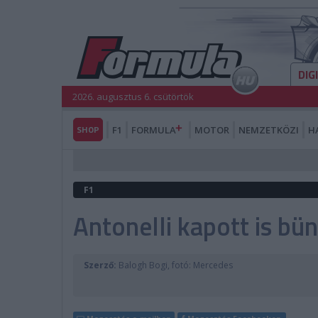
DIG
2026. augusztus 6. csütörtök
SHOP
F1
FORMULA
MOTOR
NEMZETKÖZI
H
F1
Antonelli kapott is bü
Szerző:
Balogh Bogi, fotó: Mercedes