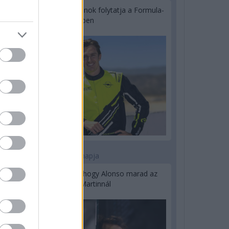
Újabb korábbi F2-es bajnok folytatja a Formula-
E-ben
2 napja
Newey biztos benne, hogy Alonso marad az
Aston Martinnál