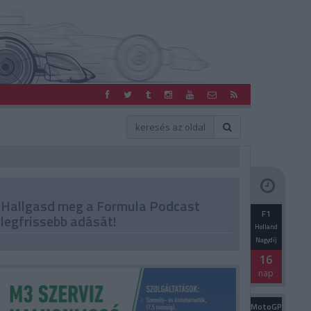
Hallgasd meg a Formula Podcast
F1
legfrissebb adását!
Holland
Nagydíj
16
nap
MotoGP