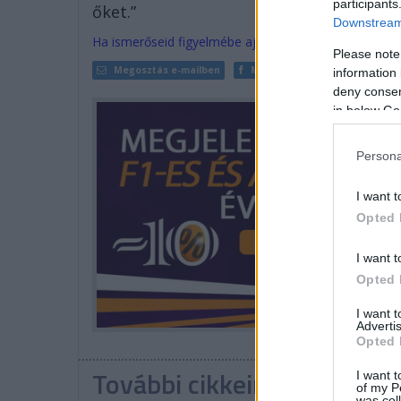
participants
őket.”
Downstream 
Ha ismerőseid figyelmébe ajánlanád a cikket, megteh
Please note
Megosztás e-mailben
Megosztás Facebookon
information 
deny consent
in below Go
Persona
I want t
Opted 
I want t
Opted 
I want 
Advertis
Opted 
További cikkeink a témába
I want t
of my P
was col