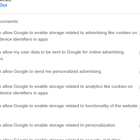
Out
consents
o allow Google to enable storage related to advertising like cookies on
evice identifiers in apps.
Verstappen:
„Nem felejtettem
Kormányzati
el vezetni” –
o allow my user data to be sent to Google for online advertising
támogatás nélkül
Russell magára
s.
nehéz
koncentrál
to allow Google to send me personalized advertising.
o allow Google to enable storage related to analytics like cookies on
evice identifiers in apps.
o allow Google to enable storage related to functionality of the website
Red Bull: Óriási a
Miért az
y
javulás az év
algoritmusok
o allow Google to enable storage related to personalization.
elejéhez képest
dolgoznak az F1-
ben?
o allow Google to enable storage related to security, including