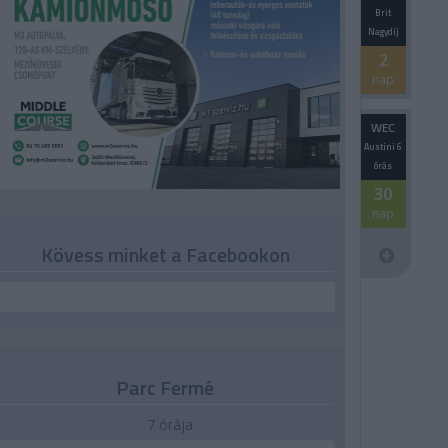
Brit
Nagydíj
2
nap
WEC
Austini 6
órás
30
nap
Kövess minket a Facebookon
Parc Fermé
7 órája