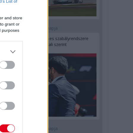
B’s List of
er and store
to grant or
2 napja
ed purposes
Ilyen lehet a jövő F1-es szabályrendszere
Domenicali szerint
2 napja