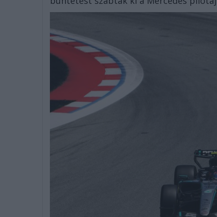
büntetést szabtak ki a Mercedes pilótáj