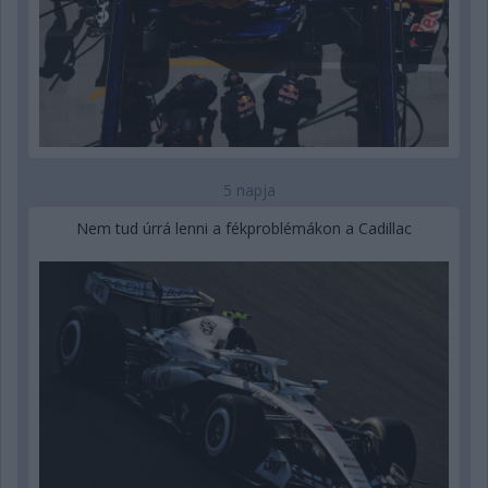
5 napja
Nem tud úrrá lenni a fékproblémákon a Cadillac