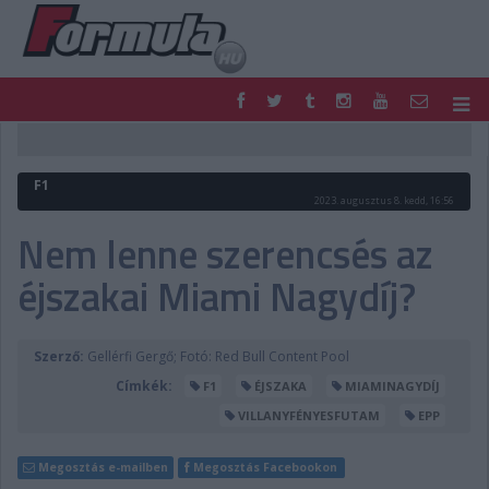
F1
PARC FERMÉ
FORMULA
MOTOR
F1
NEMZETKÖZI
HAZAI
2023. augusztus 8. kedd, 16:56
RETRO
EGYÉB
Nem lenne szerencsés az
PODCAST
SHOP
éjszakai Miami Nagydíj?
LIVE
TIPPJÁTÉK
DIGITÁLIS MAGAZIN
PONTÁLLÁSOK
VERSENYNAPTÁRAK
Szerző:
Gellérfi Gergő; Fotó: Red Bull Content Pool
Címkék:
F1
ÉJSZAKA
MIAMINAGYDÍJ
VILLANYFÉNYESFUTAM
EPP
Megosztás e-mailben
Megosztás Facebookon