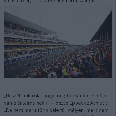
valósul meg – 2024-ben legalábbis aligha.
„Beszéltünk róla, hogy meg tudnánk-e csinálni,
van-e értelme neki?” – idézte Eppet az Athletic.
„De nem merültünk bele túl mélyen, mert nem