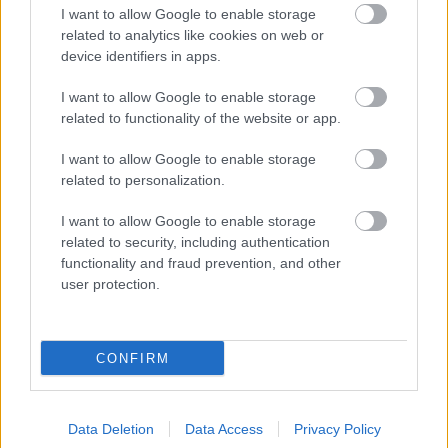
I want to allow Google to enable storage
1 napja
related to analytics like cookies on web or
device identifiers in apps.
Sajtó: Az Aston Martintól érkezik Lambiase utódja a Red
Bullhoz?
I want to allow Google to enable storage
related to functionality of the website or app.
I want to allow Google to enable storage
related to personalization.
I want to allow Google to enable storage
related to security, including authentication
functionality and fraud prevention, and other
user protection.
CONFIRM
1 napja
Data Deletion
Data Access
Privacy Policy
Óriási bevétel-visszaesést könyvelhetett el az F1 a