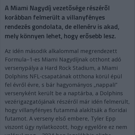
A Miami Nagydíj vezetősége részéről
korábban felmerült a villanyfényes
rendezés gondolata, de ellenérv is akad,
mely könnyen lehet, hogy erősebb lesz.
Az idén második alkalommal megrendezett
Formula–1-es Miami Nagydíjnak otthont adó
versenypálya a Hard Rock Stadium, a Miami
Dolphins NFL-csapatának otthona körül épül
fel évről évre, s bár hagyományos „nappali”
versenyként került be a naptárba, a Dolphins
vezérigazgatójának részéről már idén felmerült,
hogy villanyfényes futammá alakítsák a floridai
futamot. A verseny első embere, Tyler Epp
viszont úgy nyilatkozott, hogy egyelőre ez nem