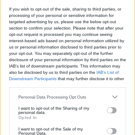
If you wish to opt-out of the sale, sharing to third parties, or
processing of your personal or sensitive information for
targeted advertising by us, please use the below opt-out
section to confirm your selection. Please note that after your
opt-out request is processed you may continue seeing
interest-based ads based on personal information utilized by
us or personal information disclosed to third parties prior to
your opt-out. You may separately opt-out of the further
disclosure of your personal information by third parties on the
20 órája
IAB’s list of downstream participants. This information may
„Jó látni, hogy közel az álom” – Camara az F1-es
also be disclosed by us to third parties on the
IAB’s List of
pletykákról
Downstream Participants
that may further disclose it to other
third parties.
Please note that this website/app uses one or more Google
Personal Data Processing Opt Outs
services and may gather and store information including but
not limited to your visit or usage behaviour. You may click to
I want to opt-out of the Sharing of my
personal data.
grant or deny consent to Google and its third-party tags to
Opted In
use your data for below specified purposes in below Google
consent section.
I want to opt-out of the Sale of my
Personal Data.