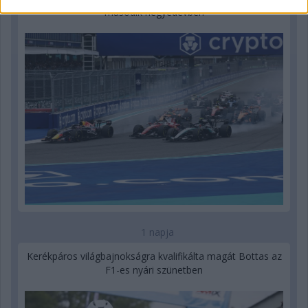
második negyedévben
1 napja
Kerékpáros világbajnokságra kvalifikálta magát Bottas az
F1-es nyári szünetben