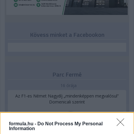
Kövess minket a Facebookon
Parc Fermé
16 órája
Az F1-es Német Nagydíj „mindenképpen megvalósul”
Domenicali szerint
formula.hu -
Do Not Process My Personal
Information