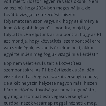
volt miért. Először legyen rá valós okunk. Nem
valószínű, hogy 2024-ben megcsináljuk, de
tovább vizsgáljuk a kérdést, hiszen
folyamatosan azon vagyunk, hogy az élmény a
lehető legjobb legyen” – mondta, majd így
folytatta: „Ha eljutunk arra a pontra, hogy az F1
azt mondja, hogy közvetítési szempontból erre
van szükségük, és van is értelme neki, akkor
egyértelműen meg fogjuk vizsgálni a kérdést.”
Epp nem véletlenül utalt a közvetítési
szempontokra. Az F1-be évtizedek után idén
visszatérő Las Vegas éjszakai versenyt rendez,
de a két helyszín helyzete nagyon más, hiszen
három időzóna távolságra vannak egymástól,
így míg a szombat esti vegasi versenyt az
európai nézők vasárnap reggel nézhetik meg,