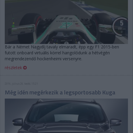
Bár a Német Nagydíj tavaly elmaradt, épp egy F1 2015-ben
futott onboard virtuális körrel hangolódunk a hétvégén
megrendezendő hockenheimi versenyre.
részletek
2016. július 26. kedd, 15:21
Még idén megérkezik a legsportosabb Kuga