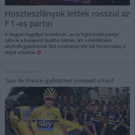
Hoszteszlányok lettek rosszul az
F1-es partin
A Magyar Nagydíjat hivatalosan „az év legnívósabb partija”
zárta le a budapesti Buddha Bárban, ám a mértéktelen
alkoholfogyasztásnak fájó eredménye lett: két hoszteszlány is
elájult a buliban.
2016. július 27. szerda, 07:40
Tour de France-győzelmet ünnepelt a Ford