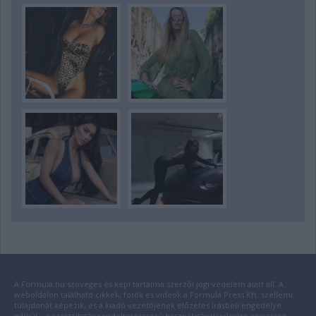
A Formula.hu szöveges és képi tartalma szerzői jogi védelem alatt áll. A
weboldalon található cikkek, fotók és videók a Formula Press Kft. szellemi
tulajdonát képezik, és a kiadó vezetőjének előzetes írásbeli engedélye
nélkül – a szolgáltatás rendeltetésszerű használatával velejáró olvasáson,