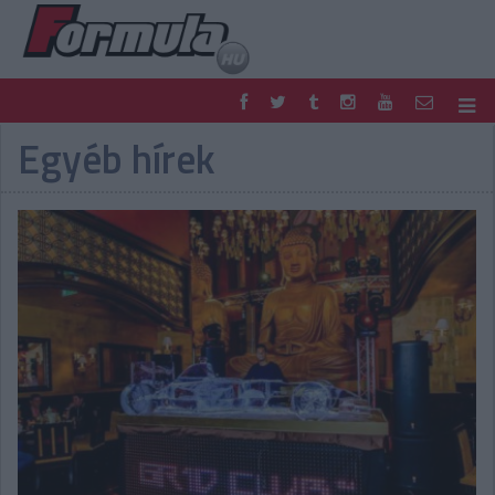
Egyéb hírek
F1
PARC FERMÉ
FORMULA
MOTOR
NEMZETKÖZI
HAZAI
RETRO
EGYÉB
PODCAST
SHOP
LIVE
TIPPJÁTÉK
DIGITÁLIS MAGAZIN
PONTÁLLÁSOK
VERSENYNAPTÁRAK