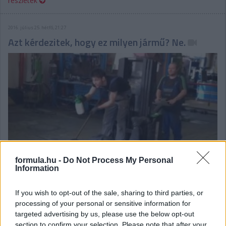
részletek
2016. július 25. hétfő, 21:27
Azt kérdezitek, hogy ez milyen jármű? Ne.
formula.hu -
Do Not Process My Personal
Information
If you wish to opt-out of the sale, sharing to third parties, or
A "nagyon sok szabadidővel rendelkező emberek őrült dolgokat
processing of your personal or sensitive information for
csinálnak" című sorozat legújabb részét láthatjátok. Ez még
targeted advertising by us, please use the below opt-out
úttisztító gépnek is inkább röhejes, mint hatékony.
section to confirm your selection. Please note that after your