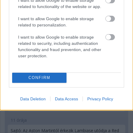
I want to allow Google to enable storage
Parc Fermé
related to functionality of the website or app.
10 órája
I want to allow Google to enable storage
MotoGP: Bezzecchi közel egy másodpercet javított a
related to personalization.
körrekordon
I want to allow Google to enable storage
related to security, including authentication
functionality and fraud prevention, and other
user protection.
CONFIRM
Data Deletion
Data Access
Privacy Policy
11 órája
Sajtó: Az Aston Martintól érkezik Lambiase utódja a Red