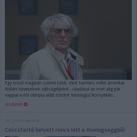
Egy brazil magazin szerint több, mint harminc millió amerikai
dollárt követelnek váltságdíjként - ráadásul az eset alig pár
nappal a riói olimpia előtt történt Interlagos környékén...
részletek
2016. július 26. kedd, 06:38
Csúcstartó helyett roncs lett a Koenigseggből