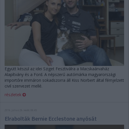
Együtt készül az idei Sziget Fesztiválra a Macskaárvaház
Alapítvány és a Ford. A népszerű autómárka magyarországi
importőre immáron sokadszorra áll Kiss Norbert által fémjelzett
civil szervezet mellé.
részletek
2016. július 26. kedd, 06:45
Elrabolták Bernie Ecclestone anyósát