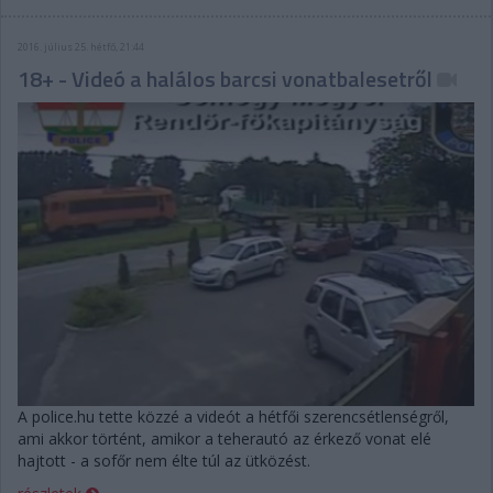
2016. július 25. hétfő, 21:44
18+ - Videó a halálos barcsi vonatbalesetről
A police.hu tette közzé a videót a hétfői szerencsétlenségről,
ami akkor történt, amikor a teherautó az érkező vonat elé
hajtott - a sofőr nem élte túl az ütközést.