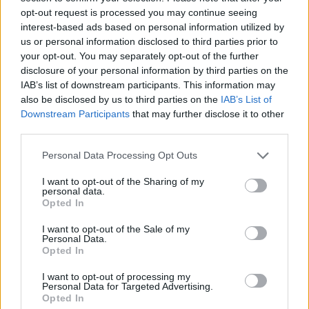
részletek
opt-out request is processed you may continue seeing
interest-based ads based on personal information utilized by
us or personal information disclosed to third parties prior to
2016. július 25. hétfő, 17:30
your opt-out. You may separately opt-out of the further
Új autós-motoros csatorna indul
disclosure of your personal information by third parties on the
IAB’s list of downstream participants. This information may
also be disclosed by us to third parties on the
IAB’s List of
Downstream Participants
that may further disclose it to other
third parties.
Please note that this website/app uses one or more Google
Personal Data Processing Opt Outs
services and may gather and store information including but
not limited to your visit or usage behaviour. You may click to
I want to opt-out of the Sharing of my
personal data.
grant or deny consent to Google and its third-party tags to
Opted In
use your data for below specified purposes in below Google
consent section.
I want to opt-out of the Sale of my
Personal Data.
Opted In
I want to opt-out of processing my
Egy német cég terjeszkedésének eredményeként hamarosan
Personal Data for Targeted Advertising.
egy olyan csatornával bővül a magyar kábeltelevíziós kínálat,
Opted In
amelynek fő profiljába az autók, a motorok és az