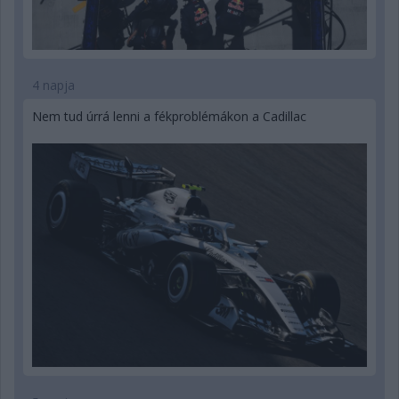
4 napja
Nem tud úrrá lenni a fékproblémákon a Cadillac