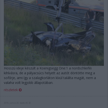
Hosszú ideje készült a Koenigsegg One:1 a nordschleiféi
kihívásra, de a pályacsúcs helyett az autót döntötte meg a
sofőrje, ami így a szalagkorláton kívül találta magát, nem a
valaha volt legjobb állapotában.
részletek
2016. július 26. kedd, 06:32