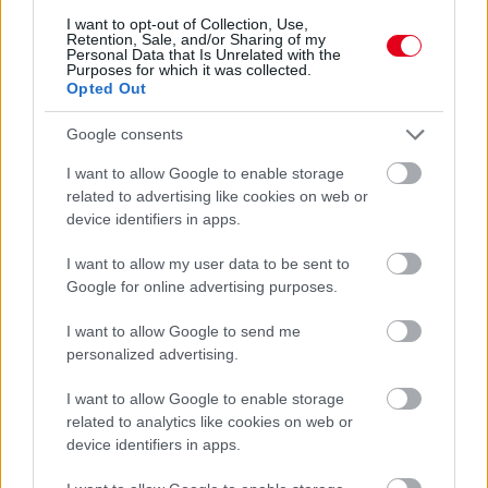
autóversenyzés tartoznak.
I want to opt-out of Collection, Use,
Retention, Sale, and/or Sharing of my
részletek
Personal Data that Is Unrelated with the
Purposes for which it was collected.
Opted Out
frissebb anyagok
korábbi anyagok
Google consents
I want to allow Google to enable storage
related to advertising like cookies on web or
Hallgasd meg a Formula Podcast
device identifiers in apps.
legfrissebb adását!
I want to allow my user data to be sent to
Google for online advertising purposes.
I want to allow Google to send me
Kövess minket a Facebookon
personalized advertising.
I want to allow Google to enable storage
related to analytics like cookies on web or
device identifiers in apps.