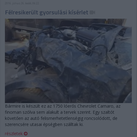
2016. július 26. kedd, 06:22
Félresikerült gyorsulási kísérlet
Bármire is készült ez az 1750 lóerős Chevrolet Camaro, az
finoman szólva sem alakult a tervek szerint. Egy szaltót
követően az autó felismerhetetlenségig roncsolódott, de
szerencsére utasai épségben szálltak ki.
részletek