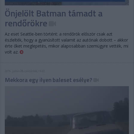
Önjelölt Batman támadt a
rendőrökre
Az eset Seattle-ben történt: a rendőrök először csak azt
észlelték, hogy a gyanúsított valamit az autónak dobott – akkor
érte őket meglepetés, mikor alaposabban szemügyre vették, mi
volt az.
2016. július 28. csütörtök, 14:22
Mekkora egy ilyen baleset esélye?