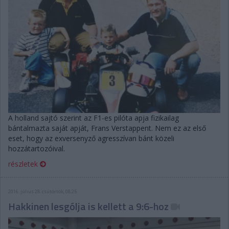
A holland sajtó szerint az F1-es pilóta apja fizikailag
bántalmazta saját apját, Frans Verstappent. Nem ez az első
eset, hogy az exversenyző agresszívan bánt közeli
hozzátartozóival.
részletek
2016. július 28. csütörtök, 08:25
Hakkinen lesgólja is kellett a 9:6-hoz