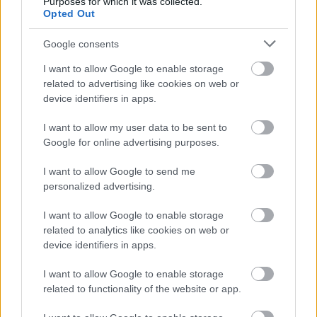
Purposes for which it was collected.
Opted Out
részletek
Google consents
frissebb anyagok
korábbi anyagok
I want to allow Google to enable storage
related to advertising like cookies on web or
device identifiers in apps.
Hallgasd meg a Formula Podcast
I want to allow my user data to be sent to
legfrissebb adását!
Google for online advertising purposes.
I want to allow Google to send me
personalized advertising.
Kövess minket a Facebookon
I want to allow Google to enable storage
related to analytics like cookies on web or
device identifiers in apps.
I want to allow Google to enable storage
related to functionality of the website or app.
Parc Fermé