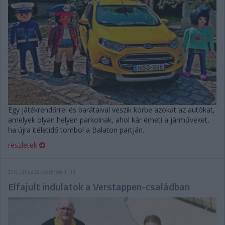
Egy játékrendőrrel és barátaival veszik körbe azokat az autókat,
amelyek olyan helyen parkolnak, ahol kár érheti a járműveket,
ha újra ítéletidő tombol a Balaton partján.
részletek
2016. július 28. csütörtök, 11:14
Elfajult indulatok a Verstappen-családban