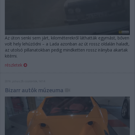
Az úton senki sem járt, kilométerekről láthatták egymást, bőven
volt hely lehúzódni – a Lada azonban az út rossz oldalán haladt,
az utolsó pillanatokban pedig mindketten rossz irányba akartak
kitérni.
részletek
2016. július 28. csütörtök, 14:14
Bizarr autók múzeuma