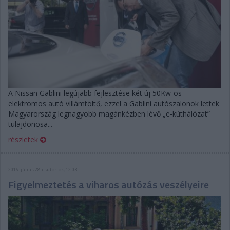
A Nissan Gablini legújabb fejlesztése két új 50Kw-os
elektromos autó villámtöltő, ezzel a Gablini autószalonok lettek
Magyarország legnagyobb magánkézben lévő „e-kúthálózat”
tulajdonosa...
részletek
2016. július 28. csütörtök, 12:03
Figyelmeztetés a viharos autózás veszélyeire