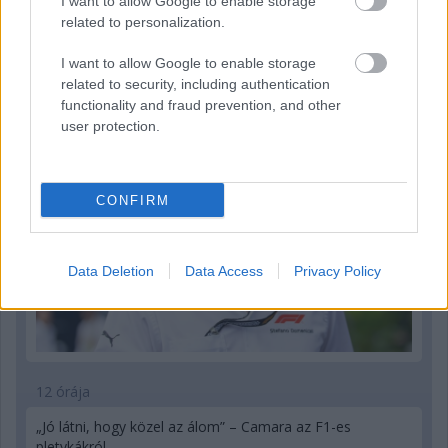
I want to allow Google to enable storage
related to personalization.
8 órája
Az F1-es Német Nagydíj „mindenképpen megvalósul”
I want to allow Google to enable storage
Domenicali szerint
related to security, including authentication
functionality and fraud prevention, and other
user protection.
CONFIRM
Data Deletion
Data Access
Privacy Policy
12 órája
„Jó látni, hogy közel az álom” – Camara az F1-es
pletykákról