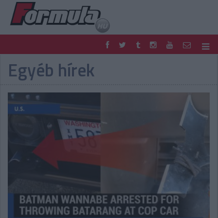
Egyéb hírek
F1
PARC FERMÉ
FORMULA
MOTOR
NEMZETKÖZI
HAZAI
RETRO
EGYÉB
PODCAST
SHOP
LIVE
TIPPJÁTÉK
DIGITÁLIS MAGAZIN
PONTÁLLÁSOK
VERSENYNAPTÁRAK