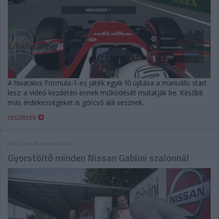
A hivatalos Formula-1-es játék egyik fő újítása a manuális start
lesz: a videó kezdetén ennek működését mutatják be. Később
más érdekességeket is górcső alá vesznek.
részletek
2016. július 28. csütörtök, 13:26
Gyorstöltő minden Nissan Gablini szalonnál