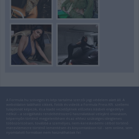
A Formula.hu szöveges és képi tartalma szerzői jogi védelem alatt áll. A
weboldalon található cikkek, fotók és videók a Formula Press Kft. szellemi
tulajdonát képezik, és a kiadó vezetőjének előzetes írásbeli engedélye
nélkül – a szolgáltatás rendeltetésszerű használatával velejáró olvasáson,
képernyőn történő megjelenítésen és az ehhez szükséges ideiglenes
többszörözésen, továbbá a személyes, nem-kereskedelmi célból történő
merevlemezre történő lementésen és kinyomtatáson túl - sem online, sem
nyomtatott formában nem használhatóak fel.