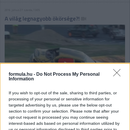
2016. július 27. szerda, 13:05
A világ legnagyobb ökörsége?!
formula.hu -
Do Not Process My Personal
Information
If you wish to opt-out of the sale, sharing to third parties, or
processing of your personal or sensitive information for
targeted advertising by us, please use the below opt-out
Nem tudjuk, ki találta fel a tolatós roncsderbit, de hogy nem
section to confirm your selection. Please note that after your
volt százas, az egészen biztos – az persze kétségtelen, hogy
opt-out request is processed you may continue seeing
roppant szórakoztató, de semmi pénzért sem próbálnánk ki!
interest-based ads based on personal information utilized by
részletek
us or personal information disclosed to third parties prior to