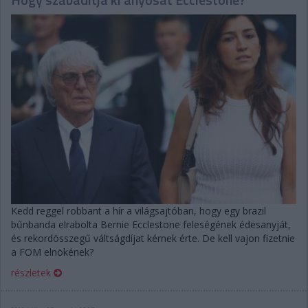
Kedd reggel robbant a hír a világsajtóban, hogy egy brazil
bűnbanda elrabolta Bernie Ecclestone feleségének édesanyját,
és rekordösszegű váltságdíjat kérnek érte. De kell vajon fizetnie
a FOM elnökének?
részletek