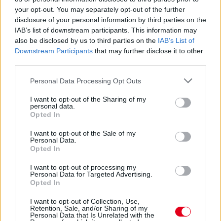
your opt-out. You may separately opt-out of the further
disclosure of your personal information by third parties on the
2016. július 27. szerda, 12:54
IAB’s list of downstream participants. This information may
A magyar kamionos hihetetlen bénázása
also be disclosed by us to third parties on the
IAB’s List of
Downstream Participants
that may further disclose it to other
third parties.
Please note that this website/app uses one or more Google
Personal Data Processing Opt Outs
services and may gather and store information including but
not limited to your visit or usage behaviour. You may click to
I want to opt-out of the Sharing of my
personal data.
grant or deny consent to Google and its third-party tags to
Opted In
use your data for below specified purposes in below Google
consent section.
I want to opt-out of the Sale of my
Personal Data.
Opted In
I want to opt-out of processing my
Personal Data for Targeted Advertising.
Opted In
„Figyejjé má', inkább segíccsé, jó?” – ezt kiabálta a magyar
kamionos annak a kamerásnak, aki egy egészen döbbenetes
I want to opt-out of Collection, Use,
jelenetet rögzített egy Liverpool-közeli kisvárosban: pusztult a
Retention, Sale, and/or Sharing of my
Personal Data that Is Unrelated with the
kerítés!