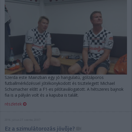
Szerda este Mainzban egy jó hangulatú, gólzáporos
futballmérkőzéssel jótékonykodott és tisztelegett Michael
Schumacher előtt a F1-es pilótaválogatott. A hétszeres bajnok
fia is a pályán volt és a kapuba is talált.
részletek
2016. július 27. szerda, 20:07
Ez a szimulátorozás jövője?