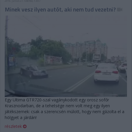
2016. július 27. szerda, 13:07
Minek vesz ilyen autót, aki nem tud vezetni?
Egy Ultima GTR720-szal vagánykodott egy orosz sofőr
Krasznodarban, de a tehetsége nem volt meg egy ilyen
játékszernek: csak a szerencsén múlott, hogy nem gázolta el a
hölgyet a járdán!
részletek