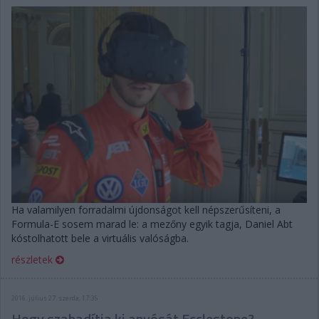
Ha valamilyen forradalmi újdonságot kell népszerűsíteni, a
Formula-E sosem marad le: a mezőny egyik tagja, Daniel Abt
kóstolhatott bele a virtuális valóságba.
részletek
2016. július 27. szerda, 17:35
Hogy szabadítja ki anyósát Ecclestone?