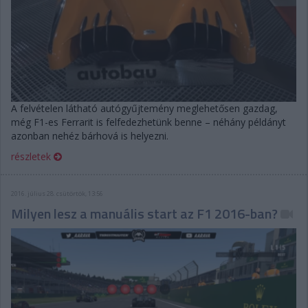
A felvételen látható autógyűjtemény meglehetősen gazdag,
még F1-es Ferrarit is felfedezhetünk benne – néhány példányt
azonban nehéz bárhová is helyezni.
részletek
2016. július 28. csütörtök, 13:56
Milyen lesz a manuális start az F1 2016-ban?