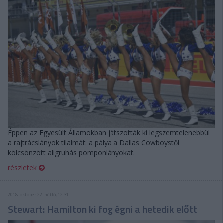
Éppen az Egyesült Államokban játszották ki legszemtelenebbül
a rajtrácslányok tilalmát: a pálya a Dallas Cowboystől
kölcsönzött aligruhás pomponlányokat.
részletek
2018. október 22. hétfő, 12:31
Stewart: Hamilton ki fog égni a hetedik előtt