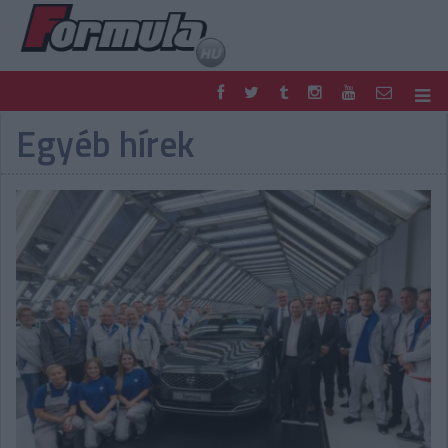
Egyéb hírek
F1
PARC FERMÉ
FORMULA
MOTOR
NEMZETKÖZI
HAZAI
RETRO
EGYÉB
PODCAST
SHOP
LIVE
TIPPJÁTÉK
DIGITÁLIS MAGAZIN
PONTÁLLÁSOK
VERSENYNAPTÁRAK