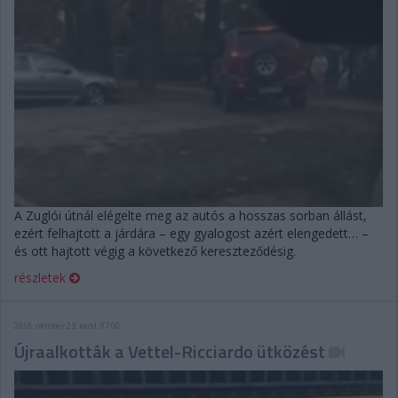
A Zuglói útnál elégelte meg az autós a hosszas sorban állást,
ezért felhajtott a járdára – egy gyalogost azért elengedett… –
és ott hajtott végig a következő kereszteződésig.
részletek
2018. október 23. kedd, 07:00
Újraalkották a Vettel-Ricciardo ütközést