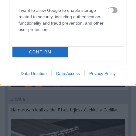
tavalyi év után” – Stella
I want to allow Google to enable storage
related to security, including authentication
functionality and fraud prevention, and other
user protection.
CONFIRM
Data Deletion
Data Access
Privacy Policy
2 órája
Hamarosan leáll az idei F1-es fejlesztésekkel a Cadillac