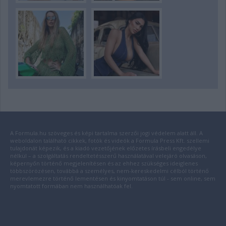
A Formula.hu szöveges és képi tartalma szerzői jogi védelem alatt áll. A
weboldalon található cikkek, fotók és videók a Formula Press Kft. szellemi
tulajdonát képezik, és a kiadó vezetőjének előzetes írásbeli engedélye
nélkül – a szolgáltatás rendeltetésszerű használatával velejáró olvasáson,
képernyőn történő megjelenítésen és az ehhez szükséges ideiglenes
többszörözésen, továbbá a személyes, nem-kereskedelmi célból történő
merevlemezre történő lementésen és kinyomtatáson túl - sem online, sem
nyomtatott formában nem használhatóak fel.