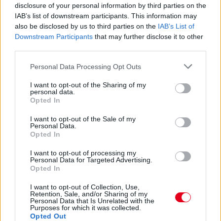
Autók közé borult a kanyarodó kamion
disclosure of your personal information by third parties on the
IAB’s list of downstream participants. This information may
also be disclosed by us to third parties on the
IAB’s List of
Downstream Participants
that may further disclose it to other
third parties.
Please note that this website/app uses one or more Google
Personal Data Processing Opt Outs
services and may gather and store information including but
not limited to your visit or usage behaviour. You may click to
I want to opt-out of the Sharing of my
personal data.
grant or deny consent to Google and its third-party tags to
Opted In
use your data for below specified purposes in below Google
consent section.
I want to opt-out of the Sale of my
Personal Data.
Opted In
I want to opt-out of processing my
Ijesztő jelenet: nem fért be a kanyarba a kamion, az oldalára
Personal Data for Targeted Advertising.
Opted In
dőlt, de szerencsére "csak" meglökte az ott álló autót és nem
borult rá teljes egészében.
I want to opt-out of Collection, Use,
részletek
Retention, Sale, and/or Sharing of my
Personal Data that Is Unrelated with the
Purposes for which it was collected.
Opted Out