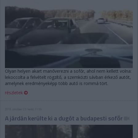
Olyan helyen akart manőverezni a sofőr, ahol nem kellett volna:
lekoccolta a felvételt rögzítő, a szemközti sávban érkező autót,
amelynek eredményeképp több autó is rommá tört.
részletek
2018. október 23. kedd, 11:55
A járdán kerülte ki a dugót a budapesti sofőr