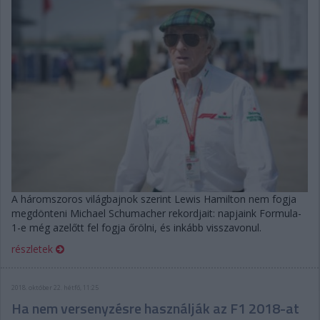
A háromszoros világbajnok szerint Lewis Hamilton nem fogja
megdönteni Michael Schumacher rekordjait: napjaink Formula-
1-e még azelőtt fel fogja őrölni, és inkább visszavonul.
részletek
2018. október 22. hétfő, 11:25
Ha nem versenyzésre használják az F1 2018-at