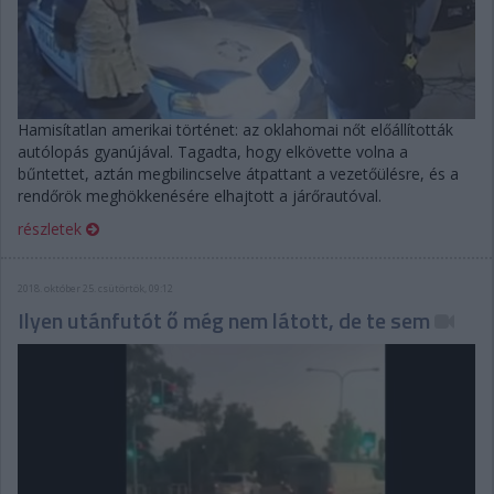
Hamisítatlan amerikai történet: az oklahomai nőt előállították
autólopás gyanújával. Tagadta, hogy elkövette volna a
bűntettet, aztán megbilincselve átpattant a vezetőülésre, és a
rendőrök meghökkenésére elhajtott a járőrautóval.
részletek
2018. október 25. csütörtök, 09:12
Ilyen utánfutót ő még nem látott, de te sem