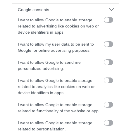
frissebb anyagok
korábbi anyagok
Google consents
I want to allow Google to enable storage
related to advertising like cookies on web or
Hallgasd meg a Formula Podcast
device identifiers in apps.
legfrissebb adását!
I want to allow my user data to be sent to
Google for online advertising purposes.
I want to allow Google to send me
Kövess minket a Facebookon
personalized advertising.
I want to allow Google to enable storage
related to analytics like cookies on web or
device identifiers in apps.
Parc Fermé
I want to allow Google to enable storage
related to functionality of the website or app.
24 perce
I want to allow Google to enable storage
„Lando és Oscar kapcsolata csak még erősebbé vált a
related to personalization.