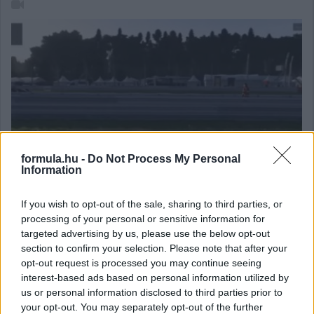
formula.hu -
Do Not Process My Personal
Information
If you wish to opt-out of the sale, sharing to third parties, or
Van úgy, hogy a szimpla versenyzés már nem nyújt elegendő
processing of your personal or sensitive information for
élvezetet, így egyéb "kihívásokat" keres az aktuális gamer - erről
targeted advertising by us, please use the below opt-out
szól az alábbi videó is.
section to confirm your selection. Please note that after your
opt-out request is processed you may continue seeing
részletek
interest-based ads based on personal information utilized by
us or personal information disclosed to third parties prior to
2018. október 22. hétfő, 11:00
your opt-out. You may separately opt-out of the further