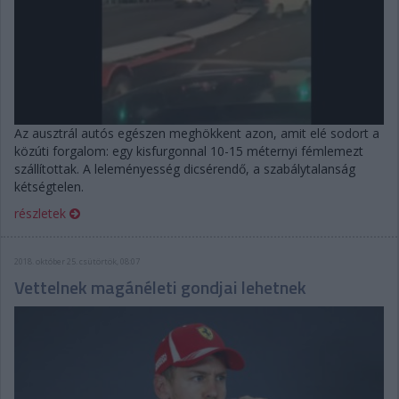
Az ausztrál autós egészen meghökkent azon, amit elé sodort a
közúti forgalom: egy kisfurgonnal 10-15 méternyi fémlemezt
szállítottak. A leleményesség dicsérendő, a szabálytalanság
kétségtelen.
részletek
2018. október 25. csütörtök, 08:07
Vettelnek magánéleti gondjai lehetnek