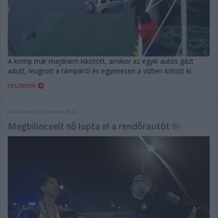
A komp már majdnem kikötött, amikor az egyik autós gázt
adott, leugrott a rámpáról és egyenesen a vízben kötött ki.
részletek
2018. október 25. csütörtök, 09:24
Megbilincselt nő lopta el a rendőrautót