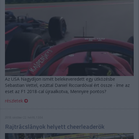
Az USA Nagydíjon ismét belekeveredett egy ütközésbe
Sebastian Vettel, ezúttal Daniel Ricciardóval ért össze - íme az
eset az F1 2018-cal újraalkotva, Mennyire pontos?
részletek
2018. október 22. hétfő, 13:04
Rajtrácslányok helyett cheerleaderök