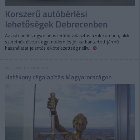
Korszerű autóbérlési
lehetőségek Debrecenben
Az autóbérlés egyre népszerűbb választás azok körében, akik
szeretnék élvezni egy modern és jól karbantartott jármű
használatát jelentős elkötelezettség nélkül.
2026. június 11. csütörtök, 06:39
Hatékony cégalapítás Magyarországon