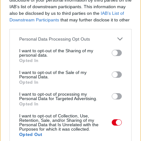
disclosure of your personal information by third parties on the
IAB’s list of downstream participants. This information may
also be disclosed by us to third parties on the
IAB’s List of
Downstream Participants
that may further disclose it to other
third parties.
Please note that this website/app uses one or more Google
Personal Data Processing Opt Outs
services and may gather and store information including but
not limited to your visit or usage behaviour. You may click to
I want to opt-out of the Sharing of my
personal data.
grant or deny consent to Google and its third-party tags to
Opted In
use your data for below specified purposes in below Google
consent section.
I want to opt-out of the Sale of my
Personal Data.
Opted In
I want to opt-out of processing my
A céges autó sokáig a stabilitás és a kiszámíthatóság
Personal Data for Targeted Advertising.
szimbóluma volt, ma viszont egyre több vállalkozás teszi fel a
Opted In
kérdést: valóban szükség van saját járműre minden helyzetben?
I want to opt-out of Collection, Use,
részletek
Retention, Sale, and/or Sharing of my
Personal Data that Is Unrelated with the
Purposes for which it was collected.
Opted Out
frissebb anyagok
korábbi anyagok