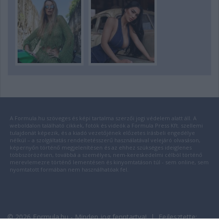
A Formula.hu szöveges és képi tartalma szerzői jogi védelem alatt áll. A
weboldalon található cikkek, fotók és videók a Formula Press Kft. szellemi
tulajdonát képezik, és a kiadó vezetőjének előzetes írásbeli engedélye
nélkül – a szolgáltatás rendeltetésszerű használatával velejáró olvasáson,
képernyőn történő megjelenítésen és az ehhez szükséges ideiglenes
többszörözésen, továbbá a személyes, nem-kereskedelmi célból történő
merevlemezre történő lementésen és kinyomtatáson túl - sem online, sem
nyomtatott formában nem használhatóak fel.
© 2026 Formula.hu - Minden jog fenntartva! | Fejlesztette: