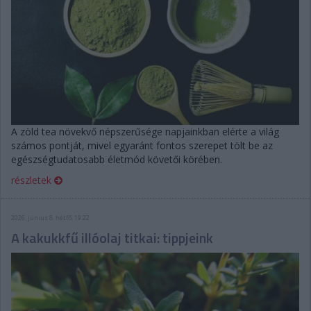
A zöld tea növekvő népszerűsége napjainkban elérte a világ
számos pontját, mivel egyaránt fontos szerepet tölt be az
egészségtudatosabb életmód követői körében.
részletek
2026. június 8. hétfő, 19:22
A kakukkfű illóolaj titkai: tippjeink