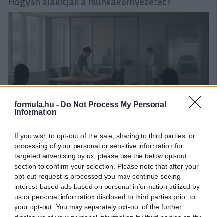
Hogyan alakítják a munkakörnyezetet?
formula.hu -
Do Not Process My Personal
Information
If you wish to opt-out of the sale, sharing to third parties, or
processing of your personal or sensitive information for
Székesfehérvár dinamikusan növekvő üzleti világa számos
targeted advertising by us, please use the below opt-out
munkalehetőséget biztosít különféle területeken.
section to confirm your selection. Please note that after your
részletek
opt-out request is processed you may continue seeing
interest-based ads based on personal information utilized by
us or personal information disclosed to third parties prior to
2026. május 11. hétfő, 18:45
your opt-out. You may separately opt-out of the further
Valóban szükség van saját járműre?