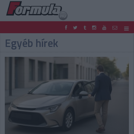
Egyéb hírek
F1
PARC FERMÉ
FORMULA
MOTOR
NEMZETKÖZI
HAZAI
RETRO
EGYÉB
PODCAST
SHOP
LIVE
TIPPJÁTÉK
DIGITÁLIS MAGAZIN
PONTÁLLÁSOK
VERSENYNAPTÁRAK