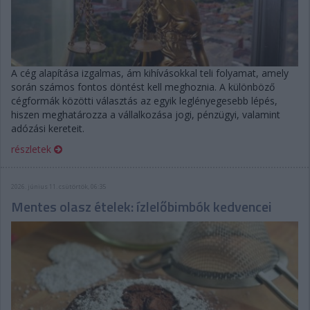
A cég alapítása izgalmas, ám kihívásokkal teli folyamat, amely
során számos fontos döntést kell meghoznia. A különböző
cégformák közötti választás az egyik leglényegesebb lépés,
hiszen meghatározza a vállalkozása jogi, pénzügyi, valamint
adózási kereteit.
részletek
2026. június 11. csütörtök, 06:35
Mentes olasz ételek: ízlelőbimbók kedvencei