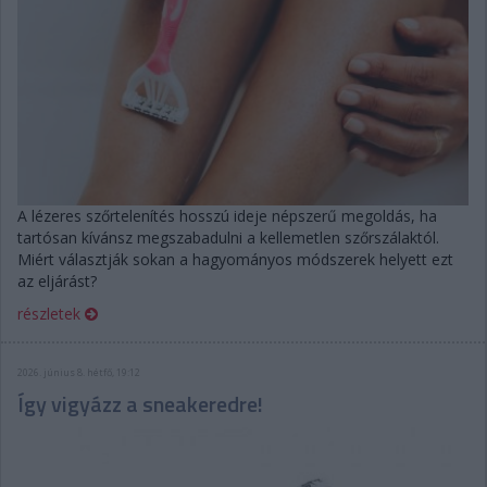
A lézeres szőrtelenítés hosszú ideje népszerű megoldás, ha
tartósan kívánsz megszabadulni a kellemetlen szőrszálaktól.
Miért választják sokan a hagyományos módszerek helyett ezt
az eljárást?
részletek
2026. június 8. hétfő, 19:12
Így vigyázz a sneakeredre!