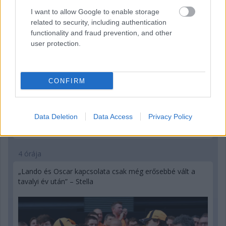
I want to allow Google to enable storage
related to security, including authentication
functionality and fraud prevention, and other
user protection.
CONFIRM
Data Deletion
Data Access
Privacy Policy
4 órája
„Lando és Oscar kapcsolata csak még erősebbé vált a
tavalyi év után” – Stella