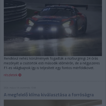
Rendkívül nehéz körülmények fogadták a nürburgringi 24 órás
mezőnyét a csütörtök esti második időmérőn, de a négyszeres
F1-es világbajnok így is teljesített egy fontos mérföldkövet.
részletek
2026. május 14. csütörtök, 13:44
A megfelelő klíma kiválasztása a forróságra