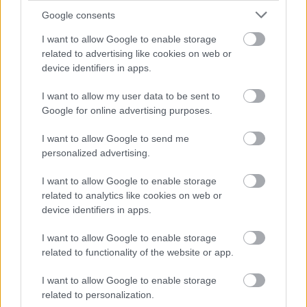
Google consents
I want to allow Google to enable storage
Hallgasd meg a Formula Podcast
related to advertising like cookies on web or
legfrissebb adását!
device identifiers in apps.
I want to allow my user data to be sent to
Google for online advertising purposes.
Kövess minket a Facebookon
I want to allow Google to send me
personalized advertising.
I want to allow Google to enable storage
related to analytics like cookies on web or
device identifiers in apps.
Parc Fermé
I want to allow Google to enable storage
related to functionality of the website or app.
3 órája
I want to allow Google to enable storage
Domenicali: Több sprint lesz az F1-ben – de nem
related to personalization.
mindenhol