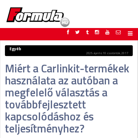
F1
PARC FERMÉ
Egyéb
2025. április 10. csütörtök, 20:17
FORMULA
MOTOR
Miért a Carlinkit-termékek
NEMZETKÖZI
HAZAI
RETRO
EGYÉB
használata az autóban a
PODCAST
SHOP
LIVE
TIPPJÁTÉK
megfelelő választás a
DIGITÁLIS MAGAZIN
PONTÁLLÁSOK
továbbfejlesztett
VERSENYNAPTÁRAK
kapcsolódáshoz és
teljesítményhez?