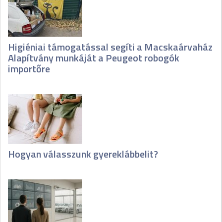
Higiéniai támogatással segíti a Macskaárvaház
Alapítvány munkáját a Peugeot robogók
importőre
Hogyan válasszunk gyereklábbelit?