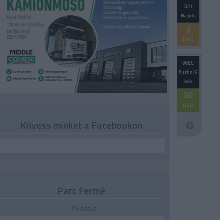
Brit
Nagydíj
2
nap
WEC
Austini 6
órás
30
nap
Kövess minket a Facebookon
Parc Fermé
20 órája