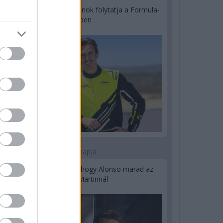
Újabb korábbi F2-es bajnok folytatja a Formula-
E-ben
2 napja
Newey biztos benne, hogy Alonso marad az
Aston Martinnál