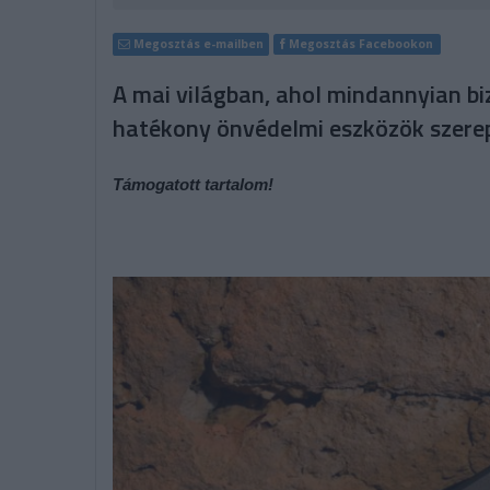
Megosztás e-mailben
Megosztás Facebookon
A mai világban, ahol mindannyian bi
hatékony önvédelmi eszközök szere
Támogatott tartalom!