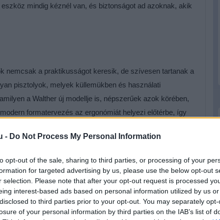
eszköz mindig kéznél van, és biztonságot ad azoknak, akik
ők nemcsak a praktikusságot keresik, de szívesen tartanak a
yan pisztolyok, melyek küllemükben és használati
milyen a Walther új modellje is, népszerűek azok körében,
A modern formatervezés az ergonómiát helyezi előtérbe, így
kezők számára is kényelmes fogást biztosít.
u -
Do Not Process My Personal Information
s kombinációja révén az eszköz nemcsak könnyű, hanem
sak a tartósságot növeli, hanem az egész eszközt is
to opt-out of the sale, sharing to third parties, or processing of your per
formation for targeted advertising by us, please use the below opt-out s
r selection. Please note that after your opt-out request is processed y
eing interest-based ads based on personal information utilized by us or
disclosed to third parties prior to your opt-out. You may separately opt-
losure of your personal information by third parties on the IAB’s list of