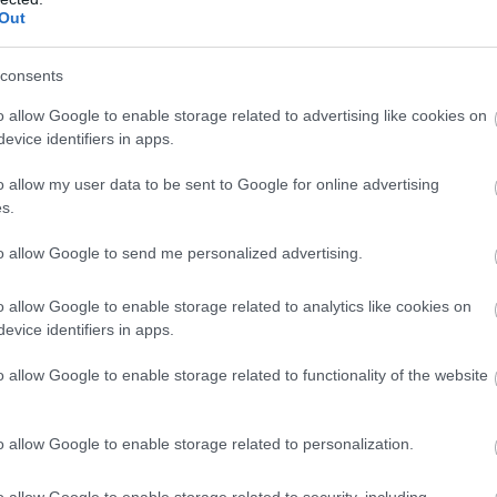
Out
tanak a kényelmes használat mellett. Mielőtt döntést hozol,
az ilyen eszközök kínálnak, legyen szó biztonságról vagy
consents
eted az alábbi gombokkal:
o allow Google to enable storage related to advertising like cookies on
evice identifiers in apps.
o allow my user data to be sent to Google for online advertising
s.
to allow Google to send me personalized advertising.
o allow Google to enable storage related to analytics like cookies on
evice identifiers in apps.
o allow Google to enable storage related to functionality of the website
o allow Google to enable storage related to personalization.
o allow Google to enable storage related to security, including