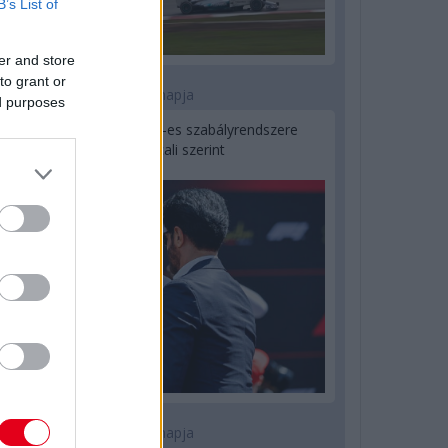
B’s List of
er and store
to grant or
2 napja
ed purposes
Ilyen lehet a jövő F1-es szabályrendszere
Domenicali szerint
2 napja