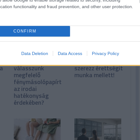
n
cation functionality and fraud prevention, and other user protection.
CONFIRM
Data Deletion
Data Access
Privacy Policy
z
Hogyan
Élj a lehetőséggel,
ka
válasszunk
szerezz érettségit
megfelelő
munka mellett!
fénymásolópapírt
az irodai
hatékonyság
érdekében?