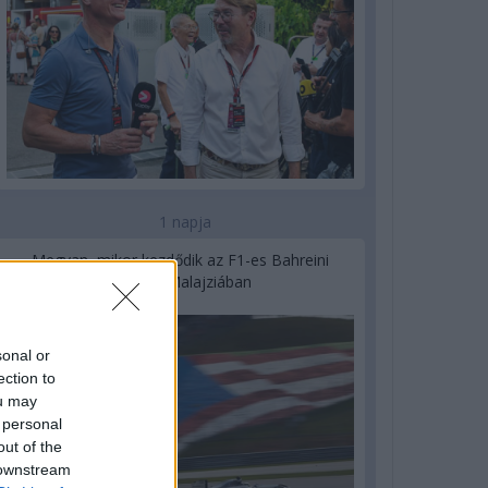
1 napja
Megvan, mikor kezdődik az F1-es Bahreini
Nagydíj Malajziában
sonal or
ection to
ou may
 personal
out of the
 downstream