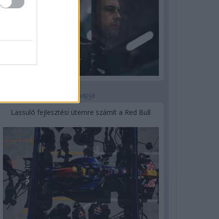
3 napja
Lassuló fejlesztési ütemre számít a Red Bull