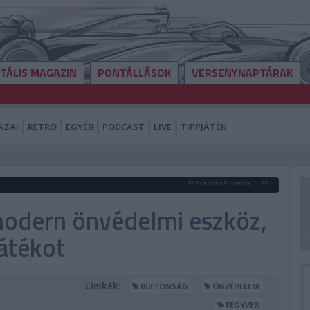
ITÁLIS MAGAZIN
PONTÁLLÁSOK
VERSENYNAPTÁRAK
AZAI
RETRO
EGYÉB
PODCAST
LIVE
TIPPJÁTÉK
2025. április 9. szerda, 10:18
modern önvédelmi eszköz,
átékot
Címkék:
BIZTONSÁG
ÖNVÉDELEM
FEGYVER