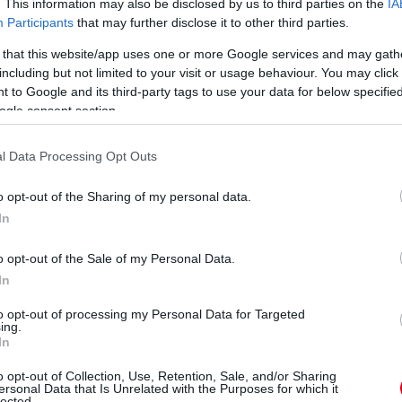
. This information may also be disclosed by us to third parties on the
IA
ronnal működnek, nemcsak önvédelmi célokra készültek,
Participants
that may further disclose it to other third parties.
 A piacon található különféle patronok közül válogathatunk,
 that this website/app uses one or more Google services and may gath
ázpisztoly automatikusan működik, így csak meg kell húzni a
including but not limited to your visit or usage behaviour. You may click 
 to Google and its third-party tags to use your data for below specifi
ogle consent section.
ult művelet. Hasonlóan egy autóhoz, ahol a rendszeres
alapos tisztítás és kenés fenntartja az eszköz élettartamát és
l Data Processing Opt Outs
elentik azt, hogy hosszú időn át biztonságban érezheted
eszköz idő előtt tönkremenne.
o opt-out of the Sharing of my personal data.
In
?
o opt-out of the Sale of my Personal Data.
In
édelmet úgy, hogy közben elegáns is maradsz? Az ilyen
ek azoknak, akik a hagyományos önvédelmi eszközök helyett
to opt-out of processing my Personal Data for Targeted
ing.
m csupán megjelenésükkel, hanem funkcionalitásukkal is
In
l különböző gázpisztolyokat és azokhoz tartozó patronokat,
o opt-out of Collection, Use, Retention, Sale, and/or Sharing
r a védelem a cél.
ersonal Data that Is Unrelated with the Purposes for which it
lected.