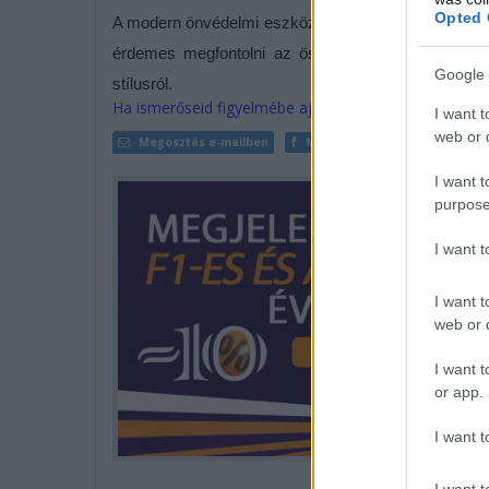
Opted 
A modern önvédelmi eszközök hatékony védelmet nyúj
érdemes megfontolni az összes szempontot, amit 
Google 
stílusról.
Ha ismerőseid figyelmébe ajánlanád a cikket, megteh
I want t
web or d
Megosztás e-mailben
Megosztás Facebookon
I want t
purpose
I want 
I want t
web or d
I want t
or app.
I want t
I want t