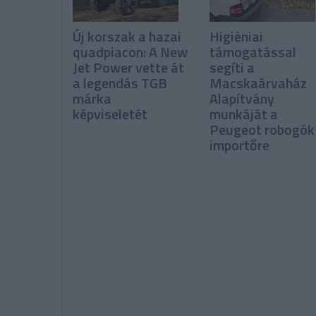
Új korszak a hazai
Higiéniai
quadpiacon: A New
támogatással
Jet Power vette át
segíti a
a legendás TGB
Macskaárvaház
márka
Alapítvány
képviseletét
munkáját a
Peugeot robogók
importőre