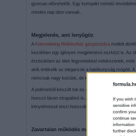
gyorsan elővehetők. Egy kompakt méretű önvédelmi 
minden nap úton vannak.
Megjelenés, ami lenyűgöz
A
Katonadolog Webáruház gázpisztolya
mellett dönt
kezükben egy igényes megjelenésű eszközt is. Az ol
érzésükben az éles fegyverekkel vetekszenek, mint a
akik értékelik az eleganciát a hatékonyság mögött. 
nemcsak nagy kezűek, de kisebb kézmérettel rendel
formula.h
A polimerből készült tok és a fém elemek tökélete
hosszú távon strapabíró is. Az anyaghasználat nemc
If you wish 
sensitive in
kényelmessé teszi hosszabb távú viselés esetén.
confirm you
continue se
information 
Zavartalan működés minden helyzetben
further disc