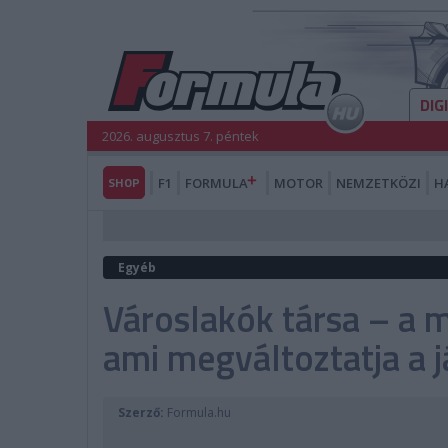
DIG
2026. augusztus 7. péntek
SHOP
F1
FORMULA
MOTOR
NEMZETKÖZI
H
Egyéb
Városlakók társa – a 
ami megváltoztatja a j
Szerző:
Formula.hu