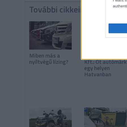
További cikkeink a témába
authenti
Miben más a
Prémium Autóhá
nyíltvégű lízing?
Kft.: Öt autómár
egy helyen
Hatvanban