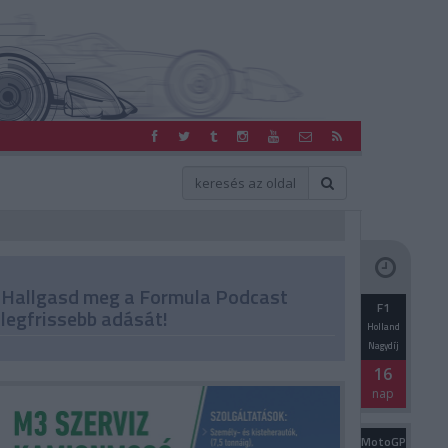
Hallgasd meg a Formula Podcast
F1
legfrissebb adását!
Holland
Nagydíj
16
nap
MotoGP