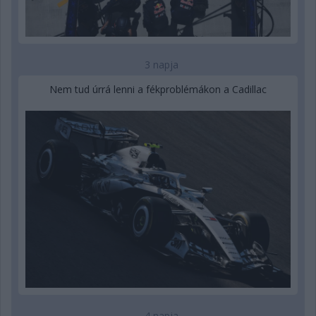
3 napja
Nem tud úrrá lenni a fékproblémákon a Cadillac
4 napja