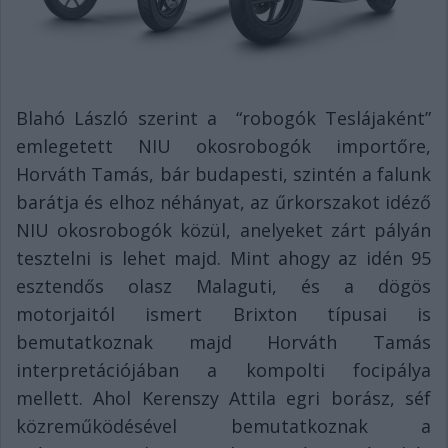
Blahó László szerint a “robogók Teslájaként”
emlegetett NIU okosrobogók importőre,
Horváth Tamás, bár budapesti, szintén a falunk
barátja és elhoz néhányat, az űrkorszakot idéző
NIU okosrobogók közül, anelyeket zárt pályán
tesztelni is lehet majd. Mint ahogy az idén 95
esztendős olasz Malaguti, és a dögös
motorjaitól ismert Brixton típusai is
bemutatkoznak majd Horváth Tamás
interpretációjában a kompolti focipálya
mellett. Ahol Kerenszy Attila egri borász, séf
közreműködésével bemutatkoznak a