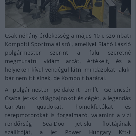
Csak néhány érdekesség a május 10-i, szombati
Kompolti Sportmajálisról, amellyel Blahó László
polgármester szerint a falu szeretné
megmutatni vidám arcát, értékeit, és a
helyieken kívül vendégül látni mindazokat, akik,
bár nem itt élnek, de Kompolt barátai.
A polgármester példaként említi Gerencsér
Csaba jet-ski világbajnokot és cégét, a legendás
Can-Am quadokat, homokfutókat és
terepmotorokat is forgalmazó, valamint a vízi
rendőrség Sea-Doo jet-ski flottájának
szállítóját, a Jet Power Hungary Kft-t