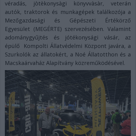
véradás, jòtèkonysàgi könyvvàsàr, veterán
autók, traktorok és munkagépek találkozója a
Mezőgazdasági és Gépészeti Értékörző
Egyesület (MEGÉRTE) szervezésében. Valamint
adománygyűjtés és jótékonysági vásár, az
épülő Kompolti Állatvédelmi Központ javára, a
Szurkolók az állatokért, a Noé Állatotthon és a
Macskaárvaház Alapítvány közreműködésével.