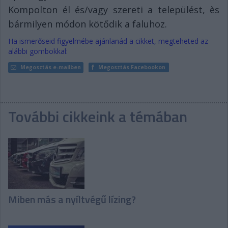
Kompolton él és/vagy szereti a települést, ès
bármilyen módon kötődik a faluhoz.
Ha ismerőseid figyelmébe ajánlanád a cikket, megteheted az
alábbi gombokkal:
Megosztás e-mailben
Megosztás Facebookon
További cikkeink a témában
Miben más a nyíltvégű lízing?