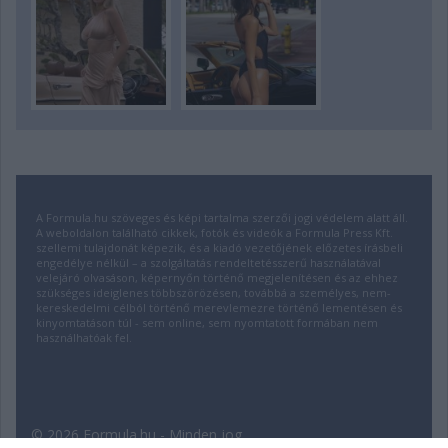
A Formula.hu szöveges és képi tartalma szerzői jogi védelem alatt áll.
A weboldalon található cikkek, fotók és videók a Formula Press Kft.
szellemi tulajdonát képezik, és a kiadó vezetőjének előzetes írásbeli
engedélye nélkül – a szolgáltatás rendeltetésszerű használatával
velejáró olvasáson, képernyőn történő megjelenítésen és az ehhez
szükséges ideiglenes többszörözésen, továbbá a személyes, nem-
kereskedelmi célból történő merevlemezre történő lementésen és
kinyomtatáson túl - sem online, sem nyomtatott formában nem
használhatóak fel.
© 2026 Formula.hu - Minden jog