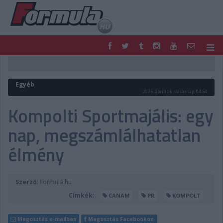
F1
PARC FERMÉ
FORMULA
MOTOR
Egyéb
NEMZETKÖZI
HAZAI
2025. április 6. vasárnap, 04:54
RETRO
EGYÉB
Kompolti Sportmajális: egy
PODCAST
SHOP
nap, megszámlálhatatlan
LIVE
TIPPJÁTÉK
DIGITÁLIS MAGAZIN
PONTÁLLÁSOK
élmény
VERSENYNAPTÁRAK
Szerző:
Formula.hu
Címkék:
CANAM
PR
KOMPOLT
Megosztás e-mailben
Megosztás Facebookon