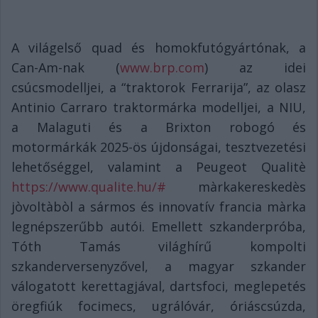
A világelső quad és homokfutógyártónak, a
Can-Am-nak (
www.brp.com
) az idei
csúcsmodelljei, a “traktorok Ferrarija”, az olasz
Antinio Carraro traktormárka modelljei, a NIU,
a Malaguti és a Brixton robogó és
motormárkák 2025-ös újdonságai, tesztvezetési
lehetőséggel, valamint a Peugeot Qualitè
https://www.qualite.hu/#
màrkakereskedès
jòvoltàbòl a sármos és innovatív francia màrka
legnépszerűbb autói. Emellett szkanderpróba,
Tóth Tamás világhírű kompolti
szkanderversenyzővel, a magyar szkander
válogatott kerettagjával, dartsfoci, meglepetés
öregfiúk focimecs, ugrálóvár, óriáscsúzda,