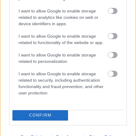
Kövess minket a Facebookon
I want to allow Google to enable storage
related to analytics like cookies on web or
device identifiers in apps.
I want to allow Google to enable storage
related to functionality of the website or app.
Parc Fermé
I want to allow Google to enable storage
related to personalization.
4 órája
I want to allow Google to enable storage
Montoya szerint Antonelli kedvessége sem segít
related to security, including authentication
Russellen
functionality and fraud prevention, and other
user protection.
CONFIRM