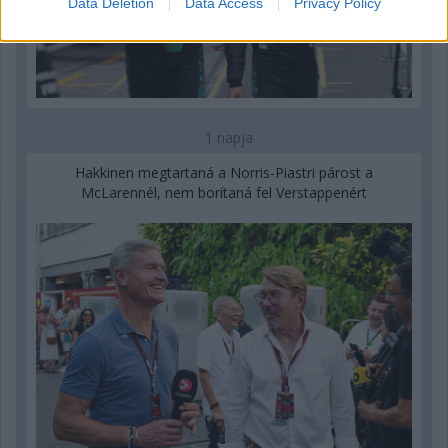
Data Deletion
Data Access
Privacy Policy
1 napja
Hakkinen megtartaná a Norris-Piastri párost a
McLarennél, nem borítaná fel Verstappenért