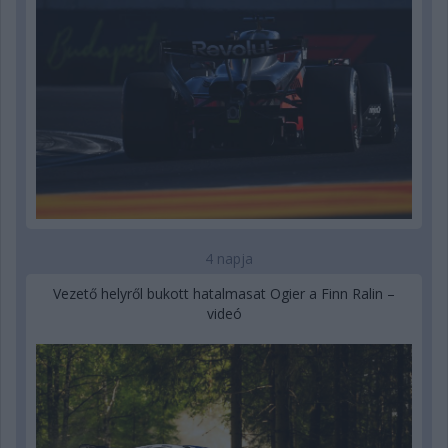
4 napja
Vezető helyről bukott hatalmasat Ogier a Finn Ralin –
videó