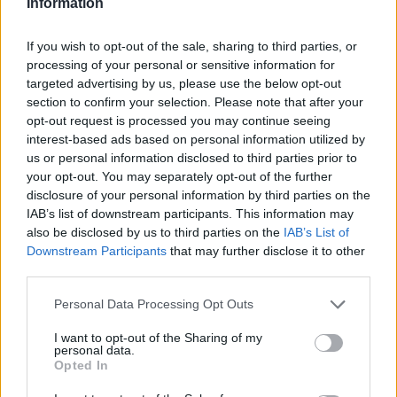
Information
Alapítvány munkáját a Peugeot robogók
importőre
If you wish to opt-out of the sale, sharing to third parties, or
processing of your personal or sensitive information for
targeted advertising by us, please use the below opt-out
section to confirm your selection. Please note that after your
opt-out request is processed you may continue seeing
interest-based ads based on personal information utilized by
us or personal information disclosed to third parties prior to
your opt-out. You may separately opt-out of the further
Hogyan válasszunk gyereklábbelit?
disclosure of your personal information by third parties on the
IAB’s list of downstream participants. This information may
also be disclosed by us to third parties on the
IAB’s List of
Downstream Participants
that may further disclose it to other
third parties.
Please note that this website/app uses one or more Google
Personal Data Processing Opt Outs
services and may gather and store information including but
Változás a budapesti parkolás területén
not limited to your visit or usage behaviour. You may click to
I want to opt-out of the Sharing of my
personal data.
grant or deny consent to Google and its third-party tags to
Opted In
use your data for below specified purposes in below Google
consent section.