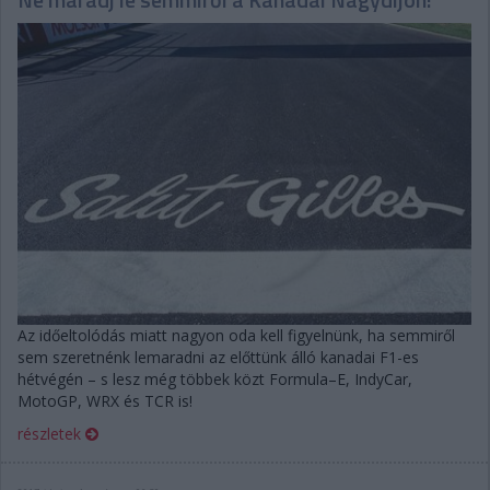
Az időeltolódás miatt nagyon oda kell figyelnünk, ha semmiről
sem szeretnénk lemaradni az előttünk álló kanadai F1-es
hétvégén – s lesz még többek közt Formula–E, IndyCar,
MotoGP, WRX és TCR is!
részletek