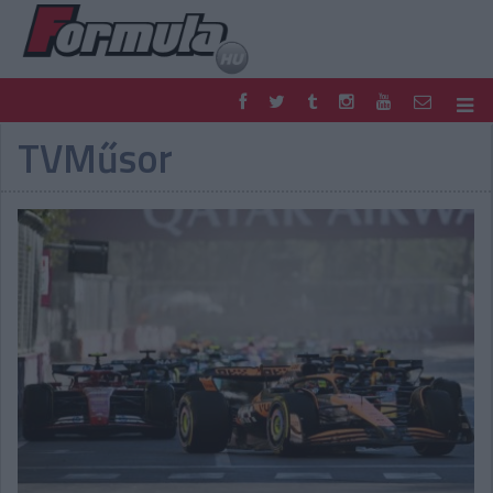
TVMűsor
F1
PARC FERMÉ
FORMULA
MOTOR
NEMZETKÖZI
HAZAI
RETRO
EGYÉB
PODCAST
SHOP
LIVE
TIPPJÁTÉK
DIGITÁLIS MAGAZIN
PONTÁLLÁSOK
VERSENYNAPTÁRAK