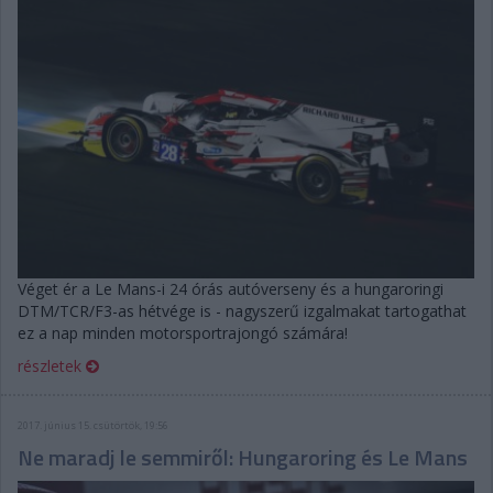
Véget ér a Le Mans-i 24 órás autóverseny és a hungaroringi
DTM/TCR/F3-as hétvége is - nagyszerű izgalmakat tartogathat
ez a nap minden motorsportrajongó számára!
részletek
2017. június 15. csütörtök, 19:56
Ne maradj le semmiről: Hungaroring és Le Mans