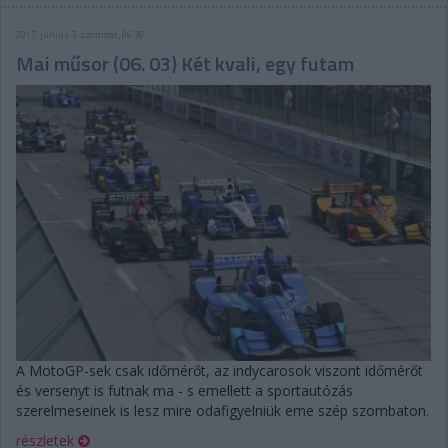
2017. június 3. szombat, 06:30
Mai műsor (06. 03) Két kvali, egy futam
A MotoGP-sek csak időmérőt, az indycarosok viszont időmérőt
és versenyt is futnak ma - s emellett a sportautózás
szerelmeseinek is lesz mire odafigyelniük eme szép szombaton.
részletek