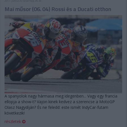
2017. június 4. vasárnap, 06:30
Mai műsor (06. 04) Rossi és a Ducati otthon
A spanyolok nagy hármasa meg idegenben... Vagy egy francia
ellopja a show-t? Vajon kinek kedvez a szerencse a MotoGP
Olasz Nagydíján? És ne feledd: este ismét IndyCar-futam
következik!
részletek