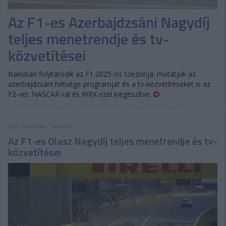
Az F1-es Azerbajdzsáni Nagydíj
teljes menetrendje és tv-
közvetítései
Bakuban folytatódik az F1 2025-ös szezonja: mutatjuk az
azerbajdzsáni hétvége programját és a tv-közvetítéseket is az
F2-vel, NASCAR-ral és WRX-szel kiegészítve.
2025. szeptember 2. kedd, 09:15
Az F1-es Olasz Nagydíj teljes menetrendje és tv-
közvetítései