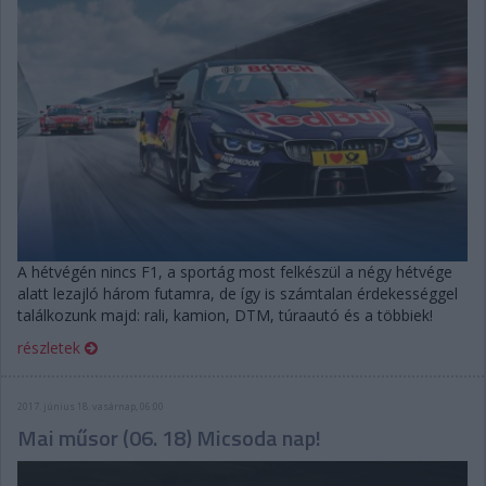
A hétvégén nincs F1, a sportág most felkészül a négy hétvége
alatt lezajló három futamra, de így is számtalan érdekességgel
találkozunk majd: rali, kamion, DTM, túraautó és a többiek!
részletek
2017. június 18. vasárnap, 06:00
Mai műsor (06. 18) Micsoda nap!