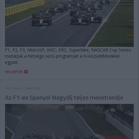
F1, F2, F3, MotoGP, WEC, ERC, Superbike, NASCAR Cup Series:
mutatjuk a hétvége sűrű programját a tv-közvetítésekkel
együtt.
részletek
2025. május 27. kedd, 08:00
Az F1-es Spanyol Nagydíj teljes menetrendje