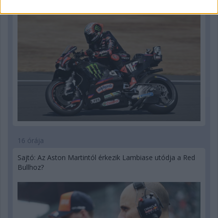
16 órája
Sajtó: Az Aston Martintól érkezik Lambiase utódja a Red
Bullhoz?