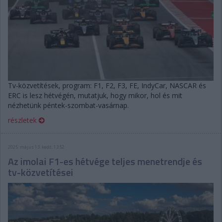
Tv-közvetítések, program: F1, F2, F3, FE, IndyCar, NASCAR és
ERC is lesz hétvégén, mutatjuk, hogy mikor, hol és mit
nézhetünk péntek-szombat-vasárnap.
részletek
2025. május 13. kedd, 13:52
Az imolai F1-es hétvége teljes menetrendje és
tv-közvetítései