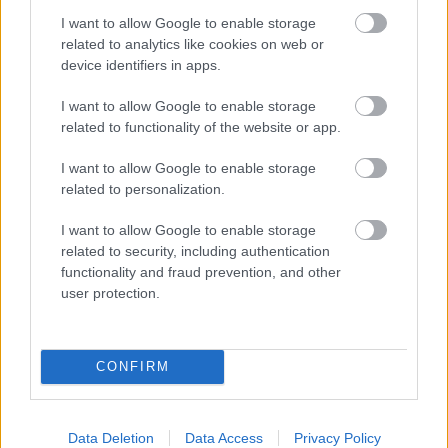
2 órája
I want to allow Google to enable storage
„Jó látni, hogy közel az álom” – Camara az F1-es
related to analytics like cookies on web or
pletykákról
device identifiers in apps.
I want to allow Google to enable storage
related to functionality of the website or app.
I want to allow Google to enable storage
related to personalization.
I want to allow Google to enable storage
related to security, including authentication
functionality and fraud prevention, and other
user protection.
CONFIRM
15 órája
MotoGP: Bezzecchi közel egy másodpercet javított a
körrekordon
Data Deletion
Data Access
Privacy Policy