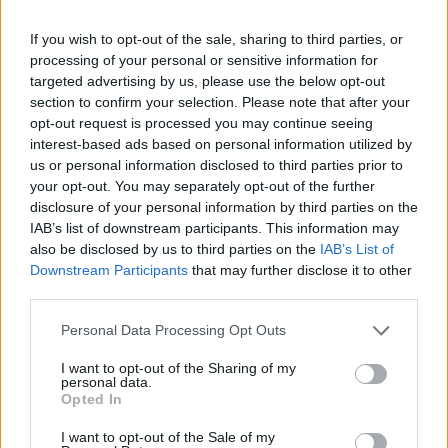
részletek
If you wish to opt-out of the sale, sharing to third parties, or
processing of your personal or sensitive information for
2017. május 26. péntek, 06:00
Mai műsor (05. 26) Hajrá Norbik!
targeted advertising by us, please use the below opt-out
section to confirm your selection. Please note that after your
opt-out request is processed you may continue seeing
interest-based ads based on personal information utilized by
us or personal information disclosed to third parties prior to
your opt-out. You may separately opt-out of the further
disclosure of your personal information by third parties on the
IAB’s list of downstream participants. This information may
also be disclosed by us to third parties on the
IAB’s List of
Downstream Participants
that may further disclose it to other
third parties.
Please note that this website/app uses one or more Google
Personal Data Processing Opt Outs
services and may gather and store information including but
not limited to your visit or usage behaviour. You may click to
I want to opt-out of the Sharing of my
personal data.
grant or deny consent to Google and its third-party tags to
Annak ellenére, hogy F1-es hétvégén vagyunk, pénteken nem
Opted In
use your data for below specified purposes in below Google
zúgnak fel a motorok a királykategóriában - de így is
consent section.
megtalálhatja a szórakozását a motorsportrajongó!
I want to opt-out of the Sale of my