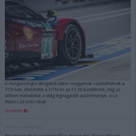
A Hungaroringre látogatók kilenc magyarnak szurkolhatnak a
TCR-ben, élvezhetik a DTM és az F3 Eb küzdelmeit, míg az
otthon maradókat a világ legnagyobb autóversenye, a Le
Mans-i 24 órás várja!
részletek
2017. június 7. szerda, 17:24
Ne maradj le semmiről a Kanadai Nagydíjon!