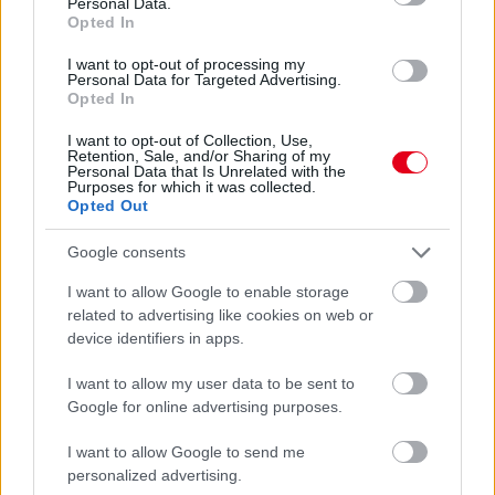
Personal Data.
részletek
Opted In
I want to opt-out of processing my
Personal Data for Targeted Advertising.
előző hírek
következő hírek
Opted In
I want to opt-out of Collection, Use,
Retention, Sale, and/or Sharing of my
Hallgasd meg a Formula Podcast
Personal Data that Is Unrelated with the
Purposes for which it was collected.
legfrissebb adását!
Opted Out
Google consents
I want to allow Google to enable storage
Kövess minket a Facebookon
related to advertising like cookies on web or
device identifiers in apps.
I want to allow my user data to be sent to
Google for online advertising purposes.
I want to allow Google to send me
Parc Fermé
personalized advertising.