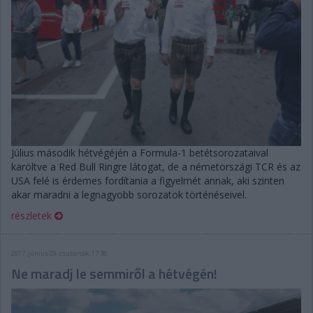
Július második hétvégéjén a Formula-1 betétsorozataival
karöltve a Red Bull Ringre látogat, de a németországi TCR és az
USA felé is érdemes fordítania a figyelmét annak, aki szinten
akar maradni a legnagyobb sorozatok történéseivel.
részletek
2017. június 29. csütörtök, 17:38
Ne maradj le semmiről a hétvégén!