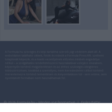
A Formula.hu szöveges és képi tartalma szerzői jogi védelem alatt áll. A
weboldalon található cikkek, fotók és videók a Formula Press Kft. szellemi
tulajdonát képezik, és a kiadó vezetőjének előzetes írásbeli engedélye
nélkül – a szolgáltatás rendeltetésszerű használatával velejáró olvasáson,
képernyőn történő megjelenítésen és az ehhez szükséges ideiglenes
többszörözésen, továbbá a személyes, nem-kereskedelmi célból történő
merevlemezre történő lementésen és kinyomtatáson túl - sem online, sem
nyomtatott formában nem használhatóak fel.
© 2026 Formula.hu - Minden jog fenntartva! | Fejlesztette:
insource.hu