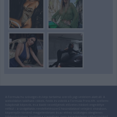
A Formula.hu szöveges és képi tartalma szerzői jogi védelem alatt áll. A
weboldalon található cikkek, fotók és videók a Formula Press Kft. szellemi
tulajdonát képezik, és a kiadó vezetőjének előzetes írásbeli engedélye
nélkül – a szolgáltatás rendeltetésszerű használatával velejáró olvasáson,
képernyőn történő megjelenítésen és az ehhez szükséges ideiglenes
többszörözésen, továbbá a személyes, nem-kereskedelmi célból történő