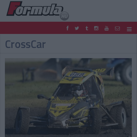
CrossCar
F1
PARC FERMÉ
FORMULA
MOTOR
NEMZETKÖZI
HAZAI
RETRO
EGYÉB
PODCAST
SHOP
LIVE
TIPPJÁTÉK
DIGITÁLIS MAGAZIN
PONTÁLLÁSOK
VERSENYNAPTÁRAK