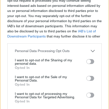
opt-out request is processed you may continue seeing
interest-based ads based on personal information utilized by
us or personal information disclosed to third parties prior to
your opt-out. You may separately opt-out of the further
disclosure of your personal information by third parties on the
IAB’s list of downstream participants. This information may
also be disclosed by us to third parties on the
IAB’s List of
Downstream Participants
that may further disclose it to other
third parties.
Please note that this website/app uses one or more Google
Personal Data Processing Opt Outs
services and may gather and store information including but
1 napja
not limited to your visit or usage behaviour. You may click to
I want to opt-out of the Sharing of my
personal data.
grant or deny consent to Google and its third-party tags to
Kerékpáros világbajnokságra kvalifikálta magát Bottas az
Opted In
use your data for below specified purposes in below Google
F1-es nyári szünetben
consent section.
I want to opt-out of the Sale of my
Personal Data.
Opted In
I want to opt-out of processing my
Personal Data for Targeted Advertising.
Opted In