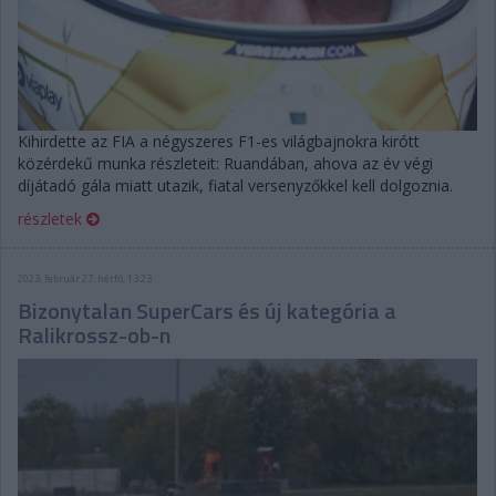
Kihirdette az FIA a négyszeres F1-es világbajnokra kirótt
közérdekű munka részleteit: Ruandában, ahova az év végi
díjátadó gála miatt utazik, fiatal versenyzőkkel kell dolgoznia.
részletek
2023. február 27. hétfő, 13:23
Bizonytalan SuperCars és új kategória a
Ralikrossz-ob-n