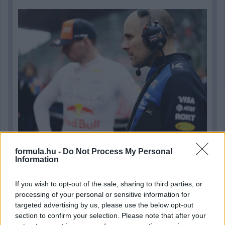
formula.hu -
Do Not Process My Personal
1 napja
Information
Óriási bevétel-visszaesést könyvelhetett el az F1 a
második negyedévben
If you wish to opt-out of the sale, sharing to third parties, or
processing of your personal or sensitive information for
targeted advertising by us, please use the below opt-out
section to confirm your selection. Please note that after your