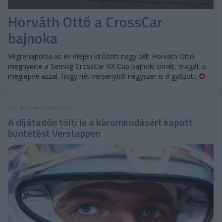
Horváth Ottó a CrossCar
bajnoka
Végrehajtotta az év elején kitűzött nagy célt Horváth Ottó:
megnyerte a Semog CrossCar RX Cup bajnoki címét, magát is
meglepve azzal, hogy hét versenyből négyszer is ő győzött.
2024. december 9. hétfő, 08:17
A díjátadón tölti le a káromkodásért kapott
büntetést Verstappen