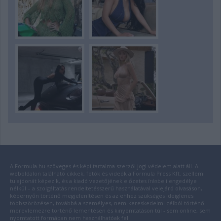
A Formula.hu szöveges és képi tartalma szerzői jogi védelem alatt áll. A
weboldalon található cikkek, fotók és videók a Formula Press Kft. szellemi
tulajdonát képezik, és a kiadó vezetőjének előzetes írásbeli engedélye
nélkül – a szolgáltatás rendeltetésszerű használatával velejáró olvasáson,
képernyőn történő megjelenítésen és az ehhez szükséges ideiglenes
többszörözésen, továbbá a személyes, nem-kereskedelmi célból történő
merevlemezre történő lementésen és kinyomtatáson túl - sem online, sem
nyomtatott formában nem használhatóak fel.