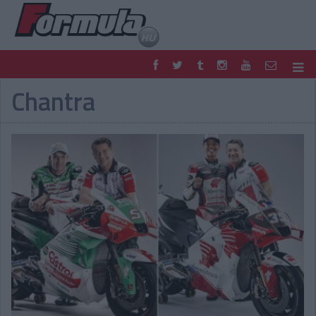
Chantra
F1
PARC FERMÉ
FORMULA
MOTOR
NEMZETKÖZI
HAZAI
RETRO
EGYÉB
PODCAST
SHOP
LIVE
TIPPJÁTÉK
DIGITÁLIS MAGAZIN
PONTÁLLÁSOK
VERSENYNAPTÁRAK