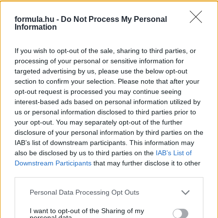
formula.hu -
Do Not Process My Personal
Information
If you wish to opt-out of the sale, sharing to third parties, or
processing of your personal or sensitive information for
targeted advertising by us, please use the below opt-out
section to confirm your selection. Please note that after your
2 napja
opt-out request is processed you may continue seeing
interest-based ads based on personal information utilized by
Hakkinen megtartaná a Norris-Piastri párost a
us or personal information disclosed to third parties prior to
McLarennél, nem borítaná fel Verstappenért
your opt-out. You may separately opt-out of the further
disclosure of your personal information by third parties on the
IAB’s list of downstream participants. This information may
also be disclosed by us to third parties on the
IAB’s List of
Downstream Participants
that may further disclose it to other
third parties.
Please note that this website/app uses one or more Google
Personal Data Processing Opt Outs
services and may gather and store information including but
not limited to your visit or usage behaviour. You may click to
I want to opt-out of the Sharing of my
personal data.