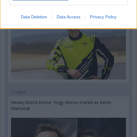
Data Deletion
Data Access
Privacy Policy
3 napja
Newey biztos benne, hogy Alonso marad az Aston
Martinnál