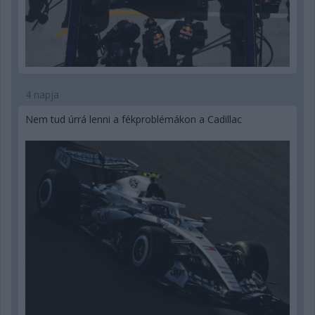
4 napja
Nem tud úrrá lenni a fékproblémákon a Cadillac