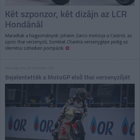
Két szponzor, két dizájn az LCR
Hondánál
Maradtak a hagyományok: Johann Zarco motorja a Castrol, az
újonc thai versenyző, Somkiat Chantra versenygépe pedig az
Idemitsu színeiben pompázik.
2024. augusztus 29. csütörtök, 13:53
Bejelentették a MotoGP első thai versenyzőjét