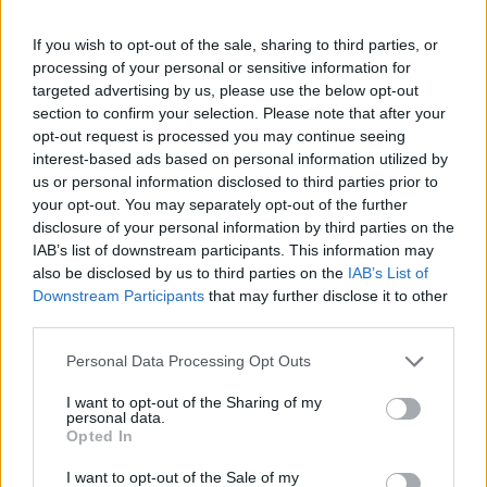
If you wish to opt-out of the sale, sharing to third parties, or
processing of your personal or sensitive information for
targeted advertising by us, please use the below opt-out
section to confirm your selection. Please note that after your
opt-out request is processed you may continue seeing
interest-based ads based on personal information utilized by
us or personal information disclosed to third parties prior to
your opt-out. You may separately opt-out of the further
disclosure of your personal information by third parties on the
IAB’s list of downstream participants. This information may
also be disclosed by us to third parties on the
IAB’s List of
1 napja
Downstream Participants
that may further disclose it to other
third parties.
Ilyen lehet a jövő F1-es szabályrendszere Domenicali
szerint
Please note that this website/app uses one or more Google
Personal Data Processing Opt Outs
services and may gather and store information including but
not limited to your visit or usage behaviour. You may click to
I want to opt-out of the Sharing of my
personal data.
grant or deny consent to Google and its third-party tags to
Opted In
use your data for below specified purposes in below Google
consent section.
I want to opt-out of the Sale of my