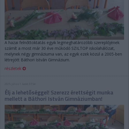
A hazai felnőttoktatás egyik legmeghatározóbb szereplőjének
számít a most már 30 éve működő SZILTOP iskolahálózat,
melynek négy gimnáziuma van, az egyik ezek közül a 2005-ben
létrejött Báthori István Gimnázium.
részletek
2025. július 1. kedd, 07:54
Élj a lehetőséggel! Szerezz érettségit munka
mellett a Báthori István Gimnáziumban!