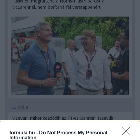
Hakkinen megtartaná a Norris-Piastri párost a
McLarennél, nem borítaná fel Verstappenért
22 órája
Megvan, mikor kezdődik az F1-es Bahreini Nagydíj
Malajziában
formula.hu -
Do Not Process My Personal
Information