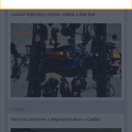
2 napja
Lassuló fejlesztési ütemre számít a Red Bull
2 napja
Nem tud úrrá lenni a fékproblémákon a Cadillac