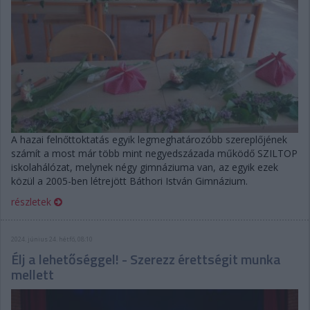
A hazai felnőttoktatás egyik legmeghatározóbb szereplőjének
számít a most már több mint negyedszázada működő SZILTOP
iskolahálózat, melynek négy gimnáziuma van, az egyik ezek
közül a 2005-ben létrejött Báthori István Gimnázium.
részletek
2024. június 24. hétfő, 08:10
Élj a lehetőséggel! - Szerezz érettségit munka
mellett