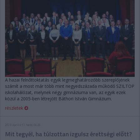
A hazai felnőttoktatás egyik legmeghatározóbb szereplőjének
számít a most már több mint negyedszázada működő SZILTOP
iskolahálózat, melynek négy gimnáziuma van, az egyik ezek
közül a 2005-ben létrejött Báthori István Gimnázium.
részletek
2023. április 11. kedd, 06:26
Mit tegyél, ha túlzottan izgulsz érettségi előtt?