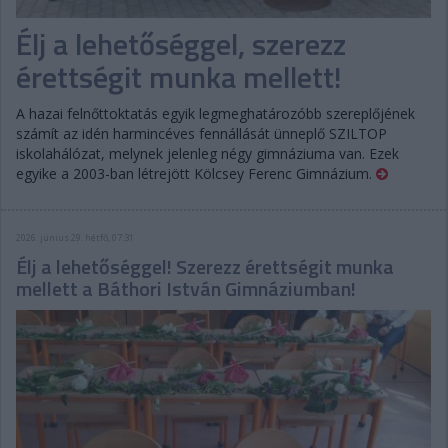
Élj a lehetőséggel, szerezz
érettségit munka mellett!
A hazai felnőttoktatás egyik legmeghatározóbb szereplőjének
számít az idén harmincéves fennállását ünneplő SZILTOP
iskolahálózat, melynek jelenleg négy gimnáziuma van. Ezek
egyike a 2003-ban létrejött Kölcsey Ferenc Gimnázium.
2026. június 29. hétfő, 07:31
Élj a lehetőséggel! Szerezz érettségit munka
mellett a Báthori István Gimnáziumban!