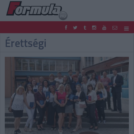
Érettségi
F1
PARC FERMÉ
FORMULA
MOTOR
NEMZETKÖZI
HAZAI
RETRO
EGYÉB
PODCAST
SHOP
LIVE
TIPPJÁTÉK
DIGITÁLIS MAGAZIN
PONTÁLLÁSOK
VERSENYNAPTÁRAK