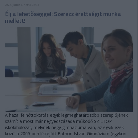
2022. július 4. hétfő, 08:23
Élj a lehetőséggel: Szerezz érettségit munka
mellett!
A hazai felnőttoktatás egyik legmeghatározóbb szereplőjének
számít a most már negyedszázada működő SZILTOP
iskolahálózat, melynek négy gimnáziuma van, az egyik ezek
közül a 2005-ben létrejött Báthori István Gimnázium (egykori