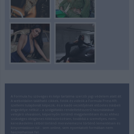
A Formula.hu szöveges és képi tartalma szerzői jogi védelem alatt áll.
A weboldalon található cikkek, fotók és videók a Formula Press Kft.
szellemi tulajdonát képezik, és a kiadó vezetőjének előzetes írásbeli
engedélye nélkül – a szolgáltatás rendeltetésszerű használatával
velejáró olvasáson, képernyőn történő megjelenítésen és az ehhez
szükséges ideiglenes többszörözésen, továbbá a személyes, nem-
kereskedelmi célból történő merevlemezre történő lementésen és
kinyomtatáson túl - sem online, sem nyomtatott formában nem
használhatóak fel.