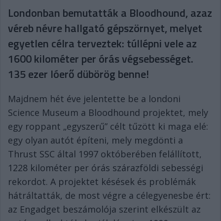
Londonban bemutatták a Bloodhound, azaz
véreb névre hallgató gépszörnyet, melyet
egyetlen célra terveztek: túllépni vele az
1600 kilométer per órás végsebességet.
135 ezer lóerő dübörög benne!
Majdnem hét éve jelentette be a londoni
Science Museum a Bloodhound projektet, mely
egy roppant „egyszerű” célt tűzött ki maga elé:
egy olyan autót építeni, mely megdönti a
Thrust SSC által 1997 októberében felállított,
1228 kilométer per órás szárazföldi sebességi
rekordot. A projektet késések és problémák
hátráltatták, de most végre a célegyenesbe ért:
az Engadget beszámolója szerint elkészült az