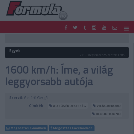
F1
PARC FERMÉ
FORMULA
MOTOR
Egyéb
NEMZETKÖZI
HAZAI
2015. szeptember 25. péntek, 17:05
RETRO
EGYÉB
1600 km/h: Íme, a világ
PODCAST
SHOP
leggyorsabb autója
LIVE
TIPPJÁTÉK
DIGITÁLIS MAGAZIN
PONTÁLLÁSOK
VERSENYNAPTÁRAK
Szerző:
Gellérfi Gergő
Címkék:
AUTÓSÉRDEKESSÉG
VILÁGREKORD
BLOODHOUND
Megosztás e-mailben
Megosztás Facebookon