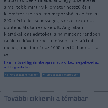
elutaznak Dél-Afrikába, ahol egy tökéletesen
sima, több mint 19 kilométer hosszú és 4
kilométer széles síkon megpróbálják elérni a
800 mérföldes sebességet, s ezzel rekordot
dönteni. Miután ez sikerült, Angliában
kiértékelik az adatokat, s ha mindent rendben
találnak, következhet a második dél-afrikai
menet, ahol immár az 1000 mérföld per óra a
cél.
Ha ismerőseid figyelmébe ajánlanád a cikket, megteheted az
alábbi gombokkal:
Megosztás e-mailben
Megosztás Facebookon
További cikkeink a témában