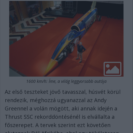
1600 km/h: Íme, a világ leggyorsabb autója
Az első teszteket jövő tavasszal, húsvét körül
rendezik, méghozzá ugyanazzal az Andy
Greennel a volán mögött, aki annak idején a
Thrust SSC rekorddöntésénél is elvállalta a
főszerepet. A tervek szerint ezt követően