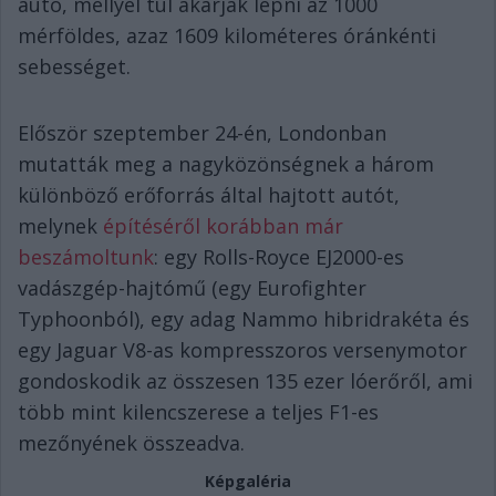
autó, mellyel túl akarják lépni az 1000
mérföldes, azaz 1609 kilométeres óránkénti
sebességet.
Először szeptember 24-én, Londonban
mutatták meg a nagyközönségnek a három
különböző erőforrás által hajtott autót,
melynek
építéséről korábban már
beszámoltunk
: egy Rolls-Royce EJ2000-es
vadászgép-hajtómű (egy Eurofighter
Typhoonból), egy adag Nammo hibridrakéta és
egy Jaguar V8-as kompresszoros versenymotor
gondoskodik az összesen 135 ezer lóerőről, ami
több mint kilencszerese a teljes F1-es
mezőnyének összeadva.
Képgaléria