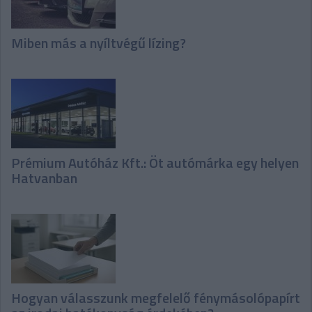
Miben más a nyíltvégű lízing?
Prémium Autóház Kft.: Öt autómárka egy helyen
Hatvanban
Hogyan válasszunk megfelelő fénymásolópapírt