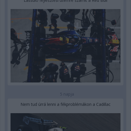
Lassuló fejlesztési ütemre számít a Red Bull
5 napja
Nem tud úrrá lenni a fékproblémákon a Cadillac