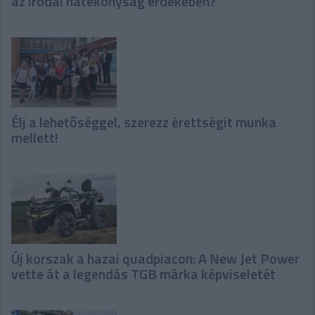
az irodai hatékonyság érdekében?
Élj a lehetőséggel, szerezz érettségit munka
mellett!
Új korszak a hazai quadpiacon: A New Jet Power
vette át a legendás TGB márka képviseletét