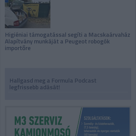
Higiéniai támogatással segíti a Macskaárvaház
Alapítvány munkáját a Peugeot robogók
importőre
Hallgasd meg a Formula Podcast
legfrissebb adását!