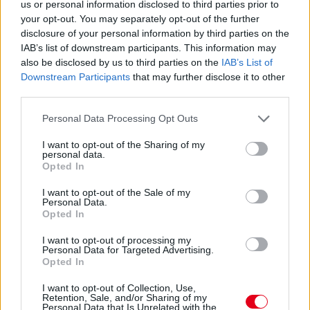
us or personal information disclosed to third parties prior to
your opt-out. You may separately opt-out of the further
disclosure of your personal information by third parties on the
IAB’s list of downstream participants. This information may
also be disclosed by us to third parties on the
IAB’s List of
Downstream Participants
that may further disclose it to other
third parties.
Please note that this website/app uses one or more Google
Personal Data Processing Opt Outs
services and may gather and store information including but
not limited to your visit or usage behaviour. You may click to
I want to opt-out of the Sharing of my
personal data.
grant or deny consent to Google and its third-party tags to
Opted In
use your data for below specified purposes in below Google
consent section.
1 napja
I want to opt-out of the Sale of my
Personal Data.
MotoGP: Bezzecchi közel egy másodpercet javított a
Opted In
körrekordon
I want to opt-out of processing my
Personal Data for Targeted Advertising.
Opted In
I want to opt-out of Collection, Use,
Retention, Sale, and/or Sharing of my
Personal Data that Is Unrelated with the