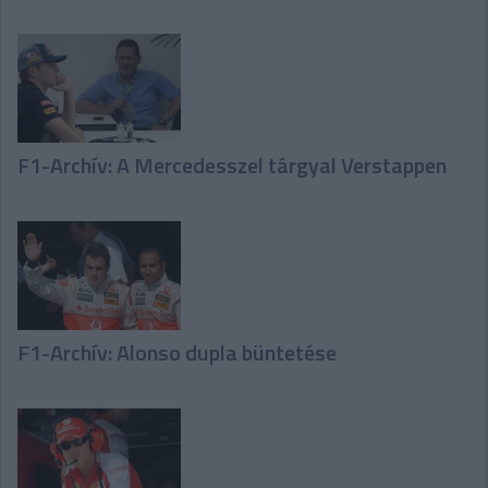
F1-Archív: A Mercedesszel tárgyal Verstappen
F1-Archív: Alonso dupla büntetése