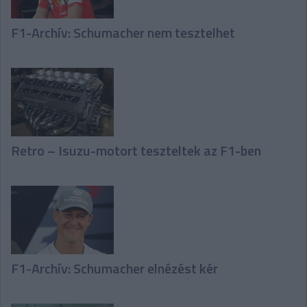
F1-Archív: Schumacher nem tesztelhet
Retro – Isuzu-motort teszteltek az F1-ben
F1-Archív: Schumacher elnézést kér