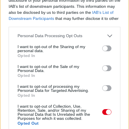
disclosure of your personal information by third parties on the
pole-t, Alonsót rajtbüntetés sújtja. Az Olasz
IAB’s list of downstream participants. This information may
Nagydíj szombati napján jelentős hátrányba
also be disclosed by us to third parties on the
IAB’s List of
Downstream Participants
that may further disclose it to other
került a második vb-címéért küzdő spanyol,
third parties.
akit Felipe Massa feltartásáért a tizenötödik
Please note that this website/app uses one or more Google
helyre sorolták hátra. Legnagyobb riválisa,
Personal Data Processing Opt Outs
services and may gather and store information including but
Schumacher eközben a második rajtkockából
not limited to your visit or usage behaviour. You may click to
I want to opt-out of the Sharing of my
personal data.
várja a futamot, miután a mclarenes finn az
grant or deny consent to Google and its third-party tags to
Opted In
use your data for below specified purposes in below Google
utolsó pillanatban elhappolta előle az első
consent section.
I want to opt-out of the Sale of my
helyet.
Personal Data.
Opted In
2005
: A Belga Nagydíjon Schumacher esőben
bízik, amit meg is kap – pénteken. Bár
I want to opt-out of processing my
Personal Data for Targeted Advertising.
világbajnoki esélyei már korábban
Opted In
szertefoszlottak, a belgiumi futamgyőzelmet
I want to opt-out of Collection, Use,
még a gyengélkedő Ferrarival sem engedte el a
Retention, Sale, and/or Sharing of my
Personal Data that Is Unrelated with the
német. A versenyhétvége pénteki napján úgy
Purposes for which it was collected.
Opted Out
fogalmazott, hogy ebben leginkább a