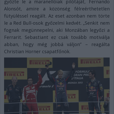
győzte le a maranellóiak pilótáját, Fernando
Alonsót, amire a közönség félreérthetetlen
fütyüléssel reagált. Az eset azonban nem törte
le a Red Bull-osok győzelmi kedvét. „Senkit nem
fognak megünnepelni, aki Monzában legyőzi a
Ferrarit. Sebastiant ez csak tovább motiválja
abban, hogy még jobbá váljon” – reagálta
Christian Horner csapatfőnök.