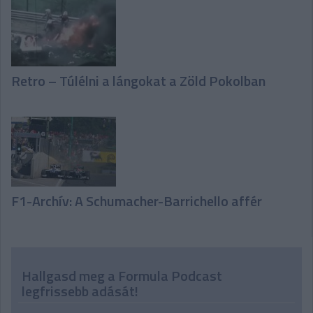
Retro – Túlélni a lángokat a Zöld Pokolban
F1-Archív: A Schumacher-Barrichello affér
Hallgasd meg a Formula Podcast
legfrissebb adását!