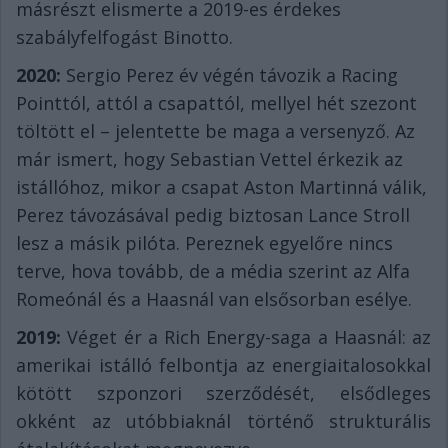
másrészt elismerte a 2019-es érdekes
szabályfelfogást Binotto.
2020:
Sergio Perez év végén távozik a Racing
Pointtól, attól a csapattól, mellyel hét szezont
töltött el – jelentette be maga a versenyző. Az
már ismert, hogy Sebastian Vettel érkezik az
istállóhoz, mikor a csapat Aston Martinná válik,
Perez távozásával pedig biztosan Lance Stroll
lesz a másik pilóta. Pereznek egyelőre nincs
terve, hova tovább, de a média szerint az Alfa
Romeónál és a Haasnál van elsősorban esélye.
2019:
Véget ér a Rich Energy-saga a Haasnál: az
amerikai istálló felbontja az energiaitalosokkal
kötött szponzori szerződését, elsődleges
okként az utóbbiaknál történő strukturális