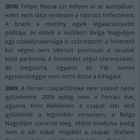
2010
: Felipe Massa túl mélyen ül az autójában,
ezért nem látja rendesen a rajtrács felfestéseit.
A brazil a mezőny egyik legalacsonyabb
pilótája, és ebből a múltkori Belga Nagydíjon
egy szabálytalansága is származott: a felvezető
kör végén nem sikerült pontosan a vonalak
közé parkolnia. A büntetést végül szerencsével,
de megúszta, ugyanis az FIA nemes
egyszerűséggel nem vette észre a kihágást.
2009
: A Ferrari csapatfőnöke nem számít hazai
győzelemre. 2009 eddig nem a Ferrari éve,
ugyanis Kimi Raikkönen a csapat idei első
győzelmét a legutóbbi versenyen, a Belga
Nagydíjon szerezte meg, ebből kiindulva pedig
nem is vár sokat magától a csapat. Stefano