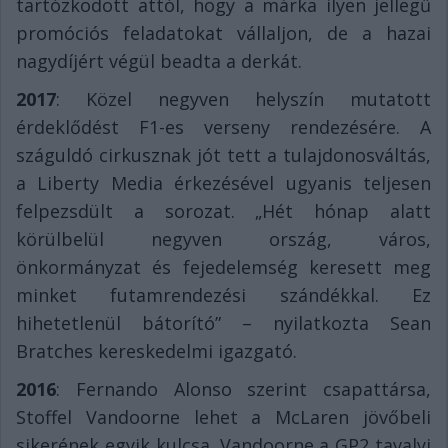
tartózkodott attól, hogy a márka ilyen jellegű
promóciós feladatokat vállaljon, de a hazai
nagydíjért végül beadta a derkát.
2017
: Közel negyven helyszín mutatott
érdeklődést F1-es verseny rendezésére. A
száguldó cirkusznak jót tett a tulajdonosváltás,
a Liberty Media érkezésével ugyanis teljesen
felpezsdült a sorozat. „Hét hónap alatt
körülbelül negyven ország, város,
önkormányzat és fejedelemség keresett meg
minket futamrendezési szándékkal. Ez
hihetetlenül bátorító” – nyilatkozta Sean
Bratches kereskedelmi igazgató.
2016
: Fernando Alonso szerint csapattársa,
Stoffel Vandoorne lehet a McLaren jövőbeli
sikerének egyik kulcsa. Vandoorne a GP2 tavalyi