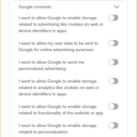
csapadékos időjárás lenne segítségére, ám arra
Google consents
talán ő sem számított, hogy kívánsága ilyen
I want to allow Google to enable storage
gyorsan teljesül: délutánra akkora zivatar ért a
related to advertising like cookies on web or
device identifiers in apps.
pálya fölé, hogy a második szabadedzésre Spa
alkalmatlanná vált a gyakorlásra.
I want to allow my user data to be sent to
Google for online advertising purposes.
2004
: Kínai pilótával tesztelt a McLaren. Idén
debütál az F1-es versenynaptárban a Kínai
I want to allow Google to send me
personalized advertising.
Nagydíj, ennek apropóján pedig úgy döntött a
McLaren, hogy tesztlehetőséget ad egy helyi
I want to allow Google to enable storage
pilótának. A választás a Formula Renault-ban
related to analytics like cookies on web or
device identifiers in apps.
versenyző Cheng Congfura esett, aki Brnóban
öt kört tehetett meg a wokingiak tavalyi
I want to allow Google to enable storage
autójával.
related to functionality of the website or app.
2002
: A Sauber az első csapat az F1-ben,
I want to allow Google to enable storage
amelyik HANS-szal látja el versenyautóit. A fej
related to personalization.