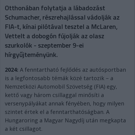
Otthonában folytatja a lábadozást
Schumacher, részrehajlással vádolják az
FIA-t, kínai pilótával tesztel a McLaren,
Vettelt a dobogón fújolják az olasz
szurkolók - szeptember 9-ei
hírgyűjteményünk.
2024:
A fenntartható fejlődés az autósportban
is a legfontosabb témák közé tartozik – a
Nemzetközi Automobil Szövetség (FIA) egy,
kettő vagy három csillaggal minősíti a
versenypályákat annak fényében, hogy milyen
szintet értek el a fenntarthatóságban. A
Hungaroring a Magyar Nagydíj után megkapta
a két csillagot.