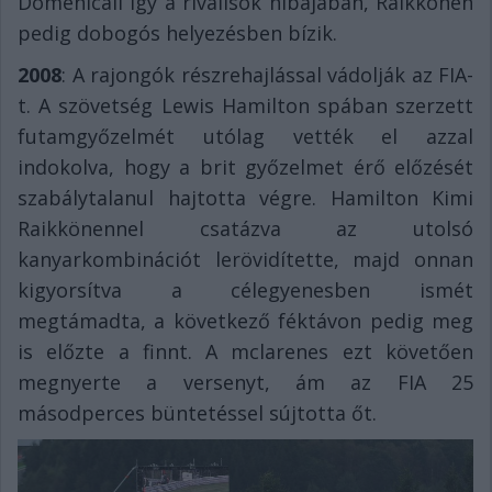
Domenicali így a riválisok hibájában, Raikkönen
pedig dobogós helyezésben bízik.
2008
: A rajongók részrehajlással vádolják az FIA-
t. A szövetség Lewis Hamilton spában szerzett
futamgyőzelmét utólag vették el azzal
indokolva, hogy a brit győzelmet érő előzését
szabálytalanul hajtotta végre. Hamilton Kimi
Raikkönennel csatázva az utolsó
kanyarkombinációt lerövidítette, majd onnan
kigyorsítva a célegyenesben ismét
megtámadta, a következő féktávon pedig meg
is előzte a finnt. A mclarenes ezt követően
megnyerte a versenyt, ám az FIA 25
másodperces büntetéssel sújtotta őt.