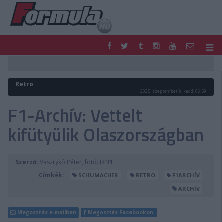
F1
PARC FERMÉ
FORMULA
MOTOR
Retro
NEMZETKÖZI
HAZAI
2025. szeptember 9. kedd, 06:59
RETRO
EGYÉB
F1-Archív: Vettelt
PODCAST
SHOP
kifütyülik Olaszországban
LIVE
TIPPJÁTÉK
DIGITÁLIS MAGAZIN
PONTÁLLÁSOK
VERSENYNAPTÁRAK
Szerző:
Vaszilykó Péter, fotó: DPPI
Címkék:
SCHUMACHER
RETRO
F1ARCHÍV
ARCHÍV
Megosztás e-mailben
Megosztás Facebookon