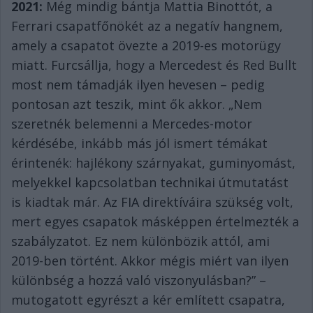
2021:
Még mindig bántja Mattia Binottót, a
Ferrari csapatfőnökét az a negatív hangnem,
amely a csapatot övezte a 2019-es motorügy
miatt. Furcsállja, hogy a Mercedest és Red Bullt
most nem támadják ilyen hevesen – pedig
pontosan azt teszik, mint ők akkor. „Nem
szeretnék belemenni a Mercedes-motor
kérdésébe, inkább más jól ismert témákat
érintenék: hajlékony szárnyakat, guminyomást,
melyekkel kapcsolatban technikai útmutatást
is kiadtak már. Az FIA direktíváira szükség volt,
mert egyes csapatok másképpen értelmezték a
szabályzatot. Ez nem különbözik attól, ami
2019-ben történt. Akkor mégis miért van ilyen
különbség a hozzá való viszonyulásban?” –
mutogatott egyrészt a kér említett csapatra,