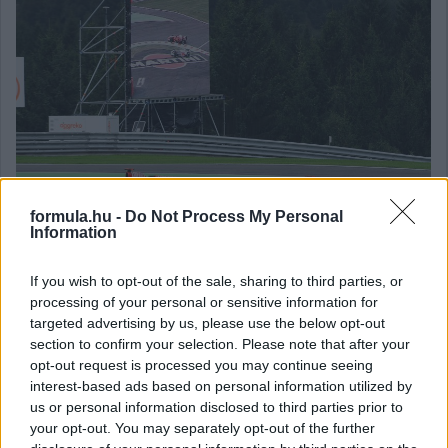
formula.hu -
Do Not Process My Personal
Information
2007
: Tarolt a McLaren Monzában. Fernando
Alonso és Lewis Hamilton komoly fölénnyel
If you wish to opt-out of the sale, sharing to third parties, or
processing of your personal or sensitive information for
dupla győzelmet aratott a Ferrari hazájában,
targeted advertising by us, please use the below opt-out
amire a kémbotrány miatt nagy szüksége volt a
section to confirm your selection. Please note that after your
csapatnak. A tifosi vigaszdíja Raikkönen
opt-out request is processed you may continue seeing
interest-based ads based on personal information utilized by
harmadik helyezése lett.
us or personal information disclosed to third parties prior to
your opt-out. You may separately opt-out of the further
2006
: Raikkönen elcsente Schumacher elől a