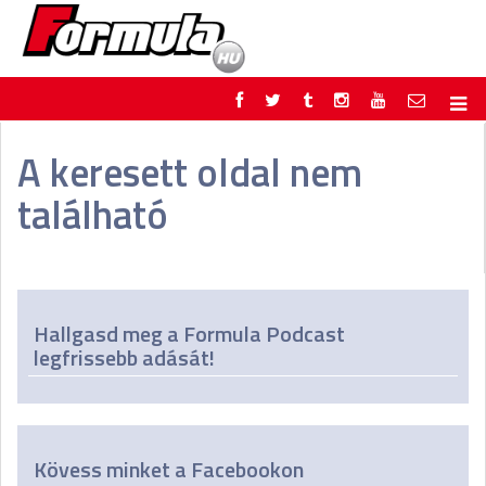
F1
PARC FERMÉ
A keresett oldal nem
FORMULA
MOTOR
található
NEMZETKÖZI
HAZAI
RETRO
EGYÉB
PODCAST
SHOP
LIVE
TIPPJÁTÉK
DIGITÁLIS MAGAZIN
PONTÁLLÁSOK
Hallgasd meg a Formula Podcast
VERSENYNAPTÁRAK
legfrissebb adását!
Kövess minket a Facebookon