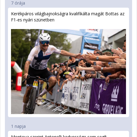
7 órája
Kerékpáros világbajnokságra kvalifikálta magát Bottas az
F1-es nyári szünetben
1 napja
Montoya szerint Antonelli kedvessége sem segít