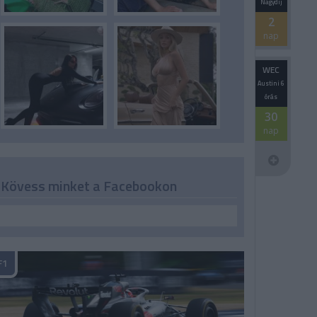
Nagydíj
2
nap
WEC
Austini 6
órás
30
nap
Kövess minket a Facebookon
F1