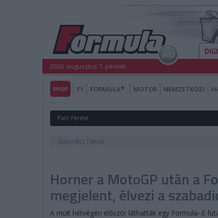
DIG
2026. augusztus 7. péntek
SHOP
F1
FORMULA
MOTOR
NEMZETKÖZI
H
Parc Fermé
Gobodics Tamás
Horner a MotoGP után a Fo
megjelent, élvezi a szabadi
A múlt hétvégén először láthatták egy Formula–E fu