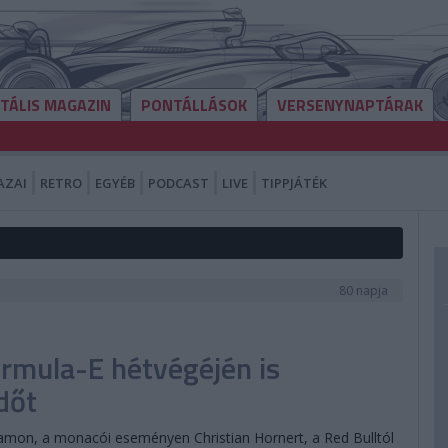
ITÁLIS MAGAZIN
PONTÁLLÁSOK
VERSENYNAPTÁRAK
AZAI
RETRO
EGYÉB
PODCAST
LIVE
TIPPJÁTÉK
80 napja
rmula-E hétvégéjén is
dőt
tamon, a monacói eseményen Christian Hornert, a Red Bulltól