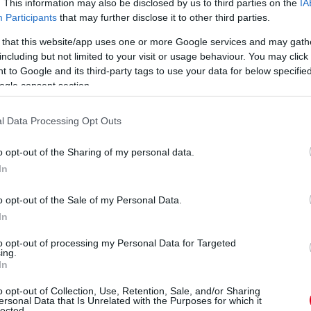
. This information may also be disclosed by us to third parties on the
IA
Ba
Participants
that may further disclose it to other third parties.
új
 that this website/app uses one or more Google services and may gath
do
including but not limited to your visit or usage behaviour. You may click 
Go
 to Google and its third-party tags to use your data for below specifi
a
ogle consent section.
l Data Processing Opt Outs
o opt-out of the Sharing of my personal data.
In
o opt-out of the Sale of my Personal Data.
In
9 napja
to opt-out of processing my Personal Data for Targeted
ing.
In
onza: így alakul át a WEC-szezon vége
V
m
o opt-out of Collection, Use, Retention, Sale, and/or Sharing
att léptek az Endurance-világbajnokság szervezői és az FIA:
ersonal Data that Is Unrelated with the Purposes for which it
k helyszínét. Eredetileg Katar és Bahrein adott volna otthont
Si
lected.