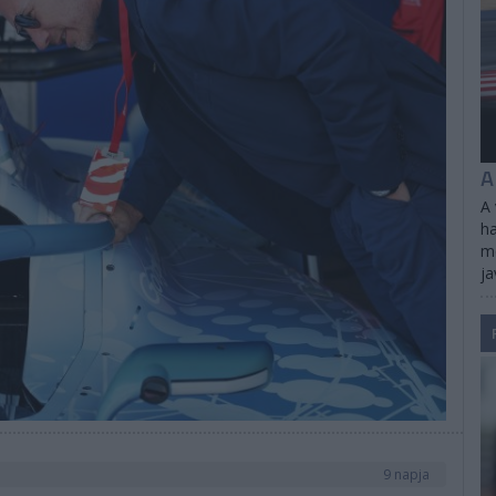
A
A 
ha
me
ja
9 napja