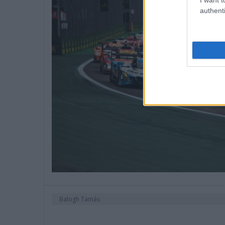
authenti
Balogh Tamás