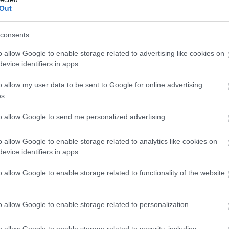
s megfogalmazás, hiszen Katar évadnyitóként szerepelt a
Out
Po
t miatt elhalasztották a márciusi futamot –, ehelyett viszont
NA
eket.
consents
an, hiszen míg Katarban egy 1812 km-es, Bahreinben pedig 8
 helyszínen a legtöbb WEC-fordulónak megfelelően hat órán át
o allow Google to enable storage related to advertising like cookies on
ber 16-18-i hétvégén látogat a mezőny – méghozzá a WEC
evice identifiers in apps.
vember 6-8-án kerül sor (itt legutóbb 2021 és 2023 között
ént szeptember 6-án Austinban és szeptember 27-én Fujiban
o allow my user data to be sent to Google for online advertising
s.
z F1 egyelőre kivár a november végi-december eleji Katari és
to allow Google to send me personalized advertising.
 a Bahreini Nagydíjat Sepangban pótolják), amelyek lefújása
. A MotoGP-ben ugyancsak kérdőjeles a katari állomás sorsa,
ták emiatt arrébb az idényt lezáró Portimao–Valencia párost).
o allow Google to enable storage related to analytics like cookies on
evice identifiers in apps.
M
o allow Google to enable storage related to functionality of the website
F
Pa
o allow Google to enable storage related to personalization.
au
20
bi
o allow Google to enable storage related to security, including