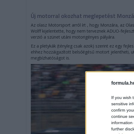
Új motorral okozhat meglepetést Monz
Az olasz Motorsport arról írt , hogy Monzára, az Ola
Wolff kijelentette, hogy nem terveznek ADUO-fejleszté
verzió a szünet utáni motorigényes pályára.
Ez a pletykák (tényleg csak azok) szerint ez egy fejles
ehhez hozzáigazított belsőégésű motort jelentheti, u
megbízhatóságot is.
formula.h
If you wish 
sensitive in
confirm you
continue se
information 
further disc