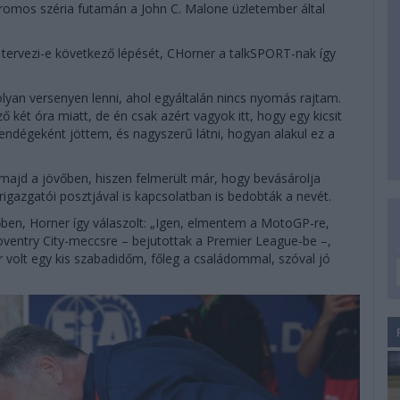
tromos széria futamán a John C. Malone üzletember által
 tervezi-e következő lépését, CHorner a talkSPORT-nak így
olyan versenyen lenni, ahol egyáltalán nincs nyomás rajtam.
ző két óra miatt, de én csak azért vagyok itt, hogy egy kicsit
endégeként jöttem, és nagyszerű látni, hogyan alakul ez a
 majd a jövőben, hiszen felmerült már, hogy bevásárolja
gazgatói posztjával is kapcsolatban is bedobták a nevét.
dőben, Horner így válaszolt: „Igen, elmentem a MotoGP-re,
ntry City-meccsre – bejutottak a Premier League-be –,
r volt egy kis szabadidőm, főleg a családommal, szóval jó