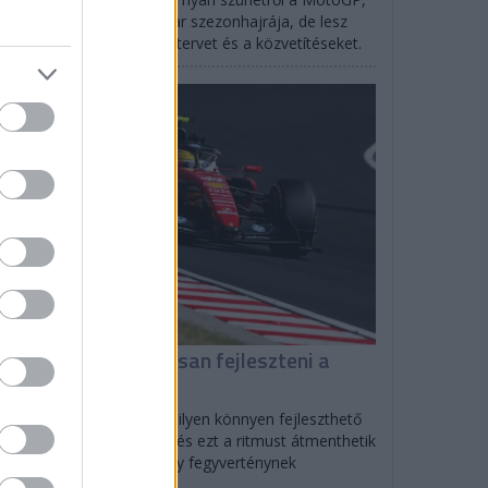
rtlandban indul az IndyCar szezonhajrája, de lesz
SCAR is: mutatjuk az időtervet és a közvetítéseket.
F1
iért tud folyamatosan fejleszteni a
errari?
olo Filisetti szerint direkt ilyen könnyen fejleszthető
tót tervezett a Scuderia, és ezt a ritmust átmenthetik
27-re is, ami nagyon nagy fegyverténynek
zonyulhat.