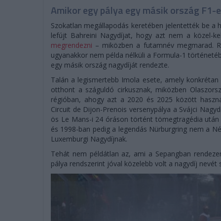
Amikor egy pálya egy másik ország F1-e
Szokatlan megállapodás keretében jelentették be a hé
lefújt Bahreini Nagydíjat, hogy azt nem a közel-ke
megrendezni
– miközben a futamnév megmarad. Rend
ugyanakkor nem példa nélküli a Formula-1 történetéb
egy másik ország nagydíját rendezte.
Talán a legismertebb Imola esete, amely konkrétan
otthont a száguldó cirkusznak, miközben Olaszors
régióban, ahogy azt a 2020 és 2025 között használ
Circuit de Dijon-Prenois versenypálya a Svájci Nagy
ös Le Mans-i 24 óráson történt tömegtragédia után 
és 1998-ban pedig a legendás Nürburgring nem a Né
Luxemburgi Nagydíjnak.
Tehát nem példátlan az, ami a Sepangban rendezend
pálya rendszerint jóval közelebb volt a nagydíj nevét 