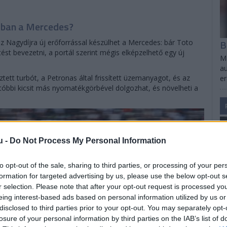
ában a Mercedes?
B
sz Nagydíjra új erőforrással készülhet a Mercedes: bár Toto
st bevezetni, a portál szerint mégis elképzelhető egy új
Ma
au
ztett turbót, a Petronas által frissített üzemanyagot, és az
e
tóbbi kicsit más nyomatékgörbével dolgozhat, és növelheti a
u -
Do Not Process My Personal Information
to opt-out of the sale, sharing to third parties, or processing of your per
formation for targeted advertising by us, please use the below opt-out s
r selection. Please note that after your opt-out request is processed y
eing interest-based ads based on personal information utilized by us or
disclosed to third parties prior to your opt-out. You may separately opt-
losure of your personal information by third parties on the IAB’s list of
S