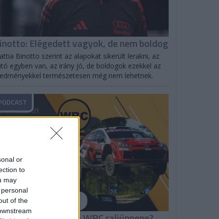
inotto: Elégedett vagyok, de nem boldog
ttia Binotto szerint az alapokat sikerült lerakni, az
tó egyben van, az irány jó, de boldogok ezekkel az
redményekkel természetesen még nem lehetnek.
PODCAST
sonal or
ection to
ou may
 personal
out of the
 downstream
hakedown: Milyen a WRC raliünnepe?