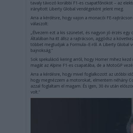
tavaly távozó korábbi F1-es csapatfőnököt – az elek
irányított Liberty Global vendégeként jelent meg.
Arra a kérdésre, hogy vajon a monacói FE-rajtrácson
válaszolt:
„Élvezem ezt a kis szünetet, és nagyon jó érzés egy 
Általában ha itt állsz a rajtrácson, aggódsz a követke
többet megtudjak a Formula–E-ről. A Liberty Global v
bajnokság.”
Sok spekuláció kering arról, hogy Horner mihez kezd
magát az Alpine F1-es csapatába, de a MotoGP vezéri
Arra a kérdésre, hogy mivel foglalkozott az utóbbi i
hogy megnézzem a motorokat, elmentem néhány Cove
azzal foglaltam el magam. És igen, 30 év után előszö
volt.”