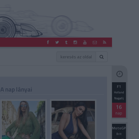
F1
A nap lányai
Holland
Nagydíj
16
nap
MotoGP
Brit