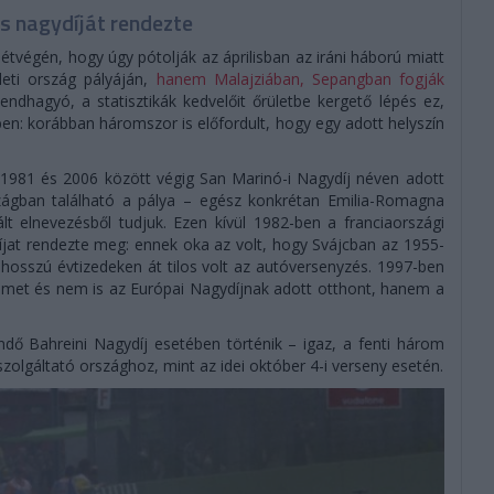
s nagydíját rendezte
tvégén, hogy úgy pótolják az áprilisban az iráni háború miatt
leti ország pályáján,
hanem Malajziában, Sepangban fogják
hagyó, a statisztikák kedvelőit őrületbe kergető lépés ez,
en: korábban háromszor is előfordult, hogy egy adott helyszín
 1981 és 2006 között végig San Marinó-i Nagydíj néven adott
zágban található a pálya – egész konkrétan Emilia-Romagna
t elnevezésből tudjuk. Ezen kívül 1982-ben a franciaországi
díjat rendezte meg: ennek oka az volt, hogy Svájcban az 1955-
hosszú évtizedeken át tilos volt az autóversenyzés. 1997-ben
met és nem is az Európai Nagydíjnak adott otthont, hanem a
ő Bahreini Nagydíj esetében történik – igaz, a fenti három
szolgáltató országhoz, mint az idei október 4-i verseny esetén.