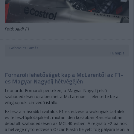
Fotó: Audi F1
Gobodics Tamás
16 napja
Fornaroli lehetőséget kap a McLarentől az F1-
es Magyar Nagydíj hétvégéjén
Leonardo Fornaroli pénteken, a Magyar Nagydíj első
szabadedzésén újra beülhet a McLarenbe – jelentette be a
világbajnoki címvédő istálló.
Ez lesz a második hivatalos F1-es edzése a wokingiak tartalék-
és fejlesztőpilótájaként, miután idén korábban Barcelonában
debütált szabadedzésen az MCL40-esben. A regnáló F2-bajnok
a hétvége nyitó edzésén Oscar Piastri helyett fog pályára lépni a