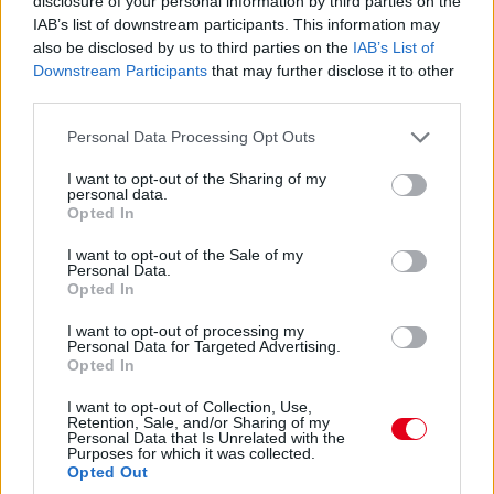
disclosure of your personal information by third parties on the
A Cadillac amerikai versenyzője
a negyedik beugró
a
IAB’s list of downstream participants. This information may
hungaroringi nyitó szabadedzésre: a McLarennél Leonardo
also be disclosed by us to third parties on the
IAB’s List of
Fornaroli, az Alpine-nál Paul Aron, a Haasnál pedig Ryo
Downstream Participants
that may further disclose it to other
Hirakawa kap lehetőséget sorban Oscar Piastri, Franco
third parties.
Colapinto és Oliver Bearman helyén. A csapatoknak a szabályok
értelmében ugyanis egy szezonban négyszer egy újoncnak –
Please note that this website/app uses one or more Google
Personal Data Processing Opt Outs
azaz olyannak, aki maximum két nagydíjon állt rajthoz – kell
services and may gather and store information including but
átadniuk a volánt egy FP1-re.
not limited to your visit or usage behaviour. You may click to
I want to opt-out of the Sharing of my
personal data.
grant or deny consent to Google and its third-party tags to
Opted In
use your data for below specified purposes in below Google
consent section.
I want to opt-out of the Sale of my
Personal Data.
Opted In
I want to opt-out of processing my
Personal Data for Targeted Advertising.
Opted In
I want to opt-out of Collection, Use,
Retention, Sale, and/or Sharing of my
Personal Data that Is Unrelated with the
Purposes for which it was collected.
Opted Out