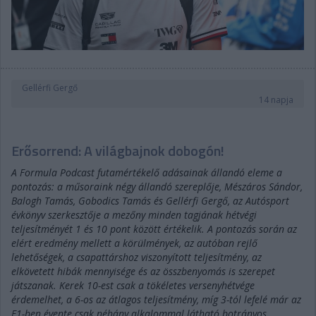
Gellérfi Gergő
14 napja
Erősorrend: A világbajnok dobogón!
A Formula Podcast futamértékelő adásainak állandó eleme a
pontozás: a műsoraink négy állandó szereplője, Mészáros Sándor,
Balogh Tamás, Gobodics Tamás és Gellérfi Gergő, az Autósport
évkönyv szerkesztője a mezőny minden tagjának hétvégi
teljesítményét 1 és 10 pont között értékelik. A pontozás során az
elért eredmény mellett a körülmények, az autóban rejlő
lehetőségek, a csapattárshoz viszonyított teljesítmény, az
elkövetett hibák mennyisége és az összbenyomás is szerepet
játszanak. Kerek 10-est csak a tökéletes versenyhétvége
érdemelhet, a 6-os az átlagos teljesítmény, míg 3-tól lefelé már az
F1-ben évente csak néhány alkalommal látható botrányos