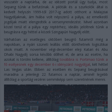
visszatér a naptárba, de az idézett portál úgy tudja, most
Sepang tűnik a befutónak. A pilóták és a szurkolók által is
kedvelt helyszín 1999-től 2017-ig adott otthont a Malajziai
Nagydíjaknak, ám hiába volt népszerű a pálya, az emelkedő
jogdíjak miatt elengedték a versenyrendezést. Mivel azonban
közel terül el a pálya egy reptérhez, ideális jelöltnek tűnik a
beugrásra egy héttel a közeli Szingapúri Nagydíj előtt.
Várhatóan az esetleges októberi beugró futamról még a
napokban, a nyári szüneti leállás előtt dönthetnek logisztikai
okok miatt. A november végi-december eleji Katari és Abu
Dhabi Nagydíj sorsa később dőlhet el, de arra az esetre, ha
azokat is törölni kellene, állítólag
továbbra is Portimao tűnik a
fő esélyesnek egy december 6-i idényzáró nagydíjjal
, két héttel
Las Vegas után. Ebben az esetben és Sepang beugrásával
maradna a jelenlegi 22 futamos a naptár, aminél lejjebb
állítólag a sportág vezérei semmiképp sem szeretnének menni.