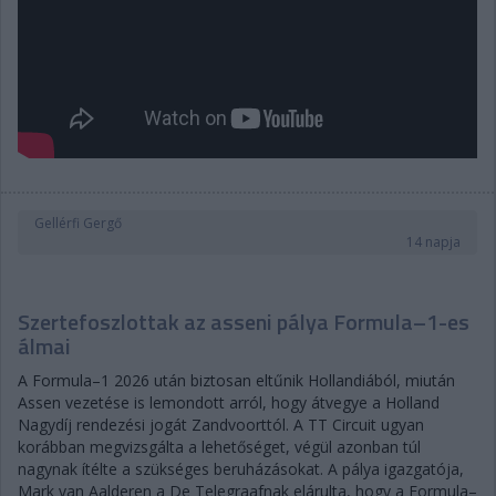
Gellérfi Gergő
14 napja
Szertefoszlottak az asseni pálya Formula–1-es
álmai
A Formula–1 2026 után biztosan eltűnik Hollandiából, miután
Assen vezetése is lemondott arról, hogy átvegye a Holland
Nagydíj rendezési jogát Zandvoorttól. A TT Circuit ugyan
korábban megvizsgálta a lehetőséget, végül azonban túl
nagynak ítélte a szükséges beruházásokat. A pálya igazgatója,
Mark van Aalderen a De Telegraafnak elárulta, hogy a Formula–