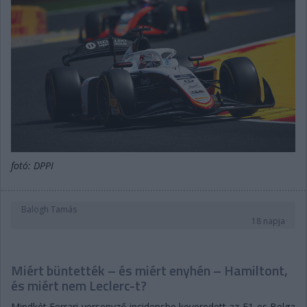
fotó: DPPI
Balogh Tamás
18 napja
Miért büntették – és miért enyhén – Hamiltont,
és miért nem Leclerc-t?
Mindkét Ferrari-versenyző incidensbe keveredett az F1-es Belga