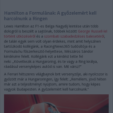
Hamilton a Formulának: A győzelemért kell
harcolnunk a Ringen
Lewis Hamilton az F1-es Belga Nagydíj leintése után több
dologról is beszélt a sajtónak, többek között
George Russell-lel
történt ütközéséről
és a
szombati szabadedzéses balesetéről
,
de talán egyik sem volt olyan érdekes, mint amit helyszínen
tartózkodó kollégánk, a RacingNews365 tudósítója és a
Formula.hu főszerkesztő-helyettese, Mészáros Sándor
kérdésére felelt. Kollégánk ezt a kérdést tette fel
neki: „Következik a Hungaroring, és te vagy a Ring királya,
ráadásul versenyképes autód is van. Mit vársz?”
A Ferrari hétszeres világbajnok brit versenyzője, aki nyolcszor is
győzött már a Hungaroringen, így felelt: „Remélem, jövő héten
már azt a teljesítményt nyújtom, amire tudom, hogy képes
vagyok Budapesten. A győzelemért kell harcolnunk.”