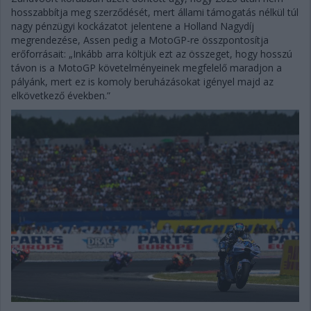
hosszabbítja meg szerződését, mert állami támogatás nélkül túl
nagy pénzügyi kockázatot jelentene a Holland Nagydíj
megrendezése, Assen pedig a MotoGP-re összpontosítja
erőforrásait: „Inkább arra költjük ezt az összeget, hogy hosszú
távon is a MotoGP követelményeinek megfelelő maradjon a
pályánk, mert ez is komoly beruházásokat igényel majd az
elkövetkező években.”