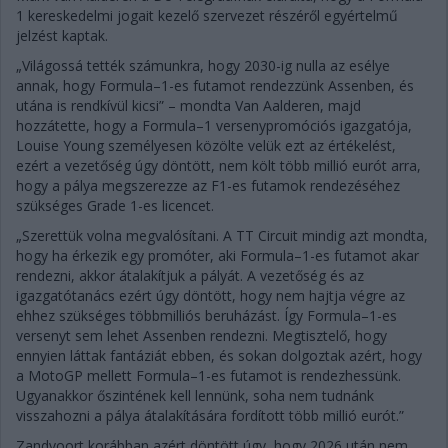
1 kereskedelmi jogait kezelő szervezet részéről egyértelmű
jelzést kaptak.
„Világossá tették számunkra, hogy 2030-ig nulla az esélye
annak, hogy Formula–1-es futamot rendezzünk Assenben, és
utána is rendkívül kicsi” – mondta Van Aalderen, majd
hozzátette, hogy a Formula–1 versenypromóciós igazgatója,
Louise Young személyesen közölte velük ezt az értékelést,
ezért a vezetőség úgy döntött, nem költ több millió eurót arra,
hogy a pálya megszerezze az F1-es futamok rendezéséhez
szükséges Grade 1-es licencet.
„Szerettük volna megvalósítani. A TT Circuit mindig azt mondta,
hogy ha érkezik egy promóter, aki Formula–1-es futamot akar
rendezni, akkor átalakítjuk a pályát. A vezetőség és az
igazgatótanács ezért úgy döntött, hogy nem hajtja végre az
ehhez szükséges többmilliós beruházást. Így Formula–1-es
versenyt sem lehet Assenben rendezni. Megtisztelő, hogy
ennyien láttak fantáziát ebben, és sokan dolgoztak azért, hogy
a MotoGP mellett Formula–1-es futamot is rendezhessünk.
Ugyanakkor őszintének kell lennünk, soha nem tudnánk
visszahozni a pálya átalakítására fordított több millió eurót.”
Zandvoort korábban azért döntött úgy, hogy 2026 után nem