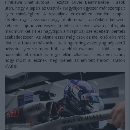
Hirakawa ülhet autóba – ezúttal Oliver Bearmanébe – azok
után, hogy a japán az Osztrák Nagydíjon egyszer már szerepelt
ilyen minőségben. A szabályok értelmében minden csapat
köteles egy szezonban négy alkalommal – autónként kétszer-
kétszer – újonc versenyzőt (a definíció szerint olyan pilótát, aki
maximum két F1-es nagydíjon állt rajthoz) szerepeltetni pénteki
szabadedzésen. Az Alpine ezzel még csak az idei első alkalmát
lövi el, a Haas a másodikat. A Hungaroring viszonylag népszerű
helyszín ilyen szempontból, az előző években is több csapat
használta el nálunk az egyik előírt alkalmat – és nem kizárt,
hogy most is lesznek még ilyenek az említett három istállón
kívül is.