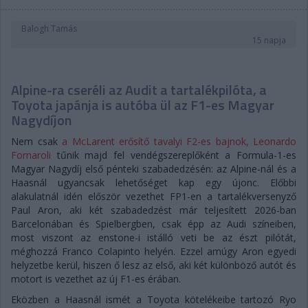
Balogh Tamás
15 napja
Alpine-ra cseréli az Audit a tartalékpilóta, a
Toyota japánja is autóba ül az F1-es Magyar
Nagydíjon
Nem csak
a McLarent erősítő tavalyi F2-es bajnok, Leonardo
Fornaroli
tűnik majd fel vendégszereplőként a Formula-1-es
Magyar Nagydíj első pénteki szabadedzésén: az Alpine-nál és a
Haasnál ugyancsak lehetőséget kap egy újonc. Előbbi
alakulatnál idén először vezethet FP1-en a tartalékversenyző
Paul Aron, aki két szabadedzést már teljesített 2026-ban
Barcelonában és Spielbergben, csak épp az Audi színeiben,
most viszont az enstone-i istálló veti be az észt pilótát,
méghozzá Franco Colapinto helyén. Ezzel amúgy Aron egyedi
helyzetbe kerül, hiszen ő lesz az első, aki két különböző autót és
motort is vezethet az új F1-es érában.
Eközben a Haasnál ismét a Toyota kötelékeibe tartozó Ryo