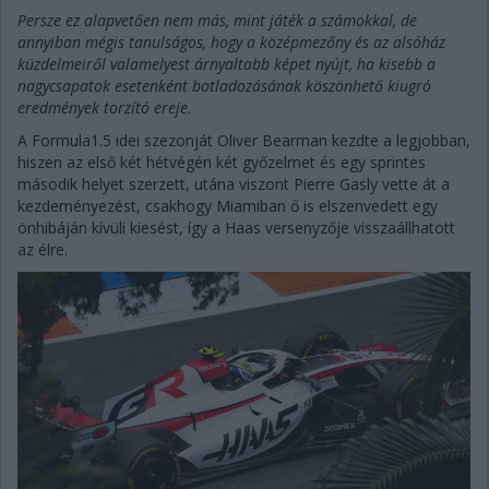
Persze ez alapvetően nem más, mint játék a számokkal, de
annyiban mégis tanulságos, hogy a középmezőny és az alsóház
küzdelmeiről valamelyest árnyaltabb képet nyújt, ha kisebb a
nagycsapatok esetenként botladozásának köszönhető kiugró
eredmények torzító ereje.
A Formula1.5 idei szezonját Oliver Bearman kezdte a legjobban,
hiszen az első két hétvégén két győzelmet és egy sprintes
második helyet szerzett, utána viszont Pierre Gasly vette át a
kezdeményezést, csakhogy Miamiban ő is elszenvedett egy
önhibáján kívüli kiesést, így a Haas versenyzője visszaállhatott
az élre.