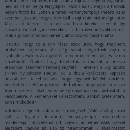
Motorcserés büntetés miatt csak a rajtrács végéről vághatott
neki az F1-es Belga Nagydíjnak Isack Hadjar, mégis a hatodik
helyen futott be. Ebben a remek versenytempója mellett az is
szerepet játszott, hogy a Red Bull a rajt utáni biztonsági autós
fázis alatt kétszer is a bokszba hívta kereket cserélni, így
kipipálta mindkét gumikeveréket, s a hátralévő időszakban már
csak a jobban működő kemény abroncsokat használhatta.
„Tudtuk, hogy ez a terv része azok után, hogy majdnem
utolsóként rajtoltam, és elég sokat dolgoztunk rajta a
szabadedzéseken. Az egykörös tempóm nem volt cél, és ez ma
kifizetődött. Örülök, hogy beletettük a munkát a hosszú
etapokba, szerintem tényleg segített” – értékelt a Sky Sports
F1-nek nyilatkozva Hadjar, aki a dupla kerékcsere kapcsán
hozzátette: „A cél az volt, hogy legyenek később opcióim.
Veszítettünk néhány pozíciót, de tudtam, hogy gyorsan vissza
fogom szerezni őket, és ez pedig rugalmasságot biztosított a
későbbiekre. A keményeket választottam, azokat preferáltam,
és ez működött.”
A francia elégedett volt a teljesítményével: „Valószínűleg a mai
volt a legjobb futamom, versenytempó tekintetében
mindenképp. Közvetlenül ott vagyok az élmenőkkel, szóval
elégedett vagyok az első tíz futamommal” – fogalmazott