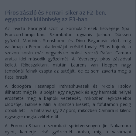
Piros zászló és Ferrari-siker az F2-ben,
egypontos különbség az F3-ban
Az Invicta Racingről szólt a Formula-2-esek hétvégéje Spa-
Francorchamps-ban. Szombaton ugyanis Joshua Dürksen
győzött Martinius Stenshorne és Dino Beganovic előtt, míg
vasárnap a Ferrari akadémiáját erősítő tavalyi F3-as bajnok, a
szezon során már negyedszer pole-t szerző Rafael Camara
aratta idei második győzelmét. A főversenyt piros zászlóval
kellett félbeszakítani, miután Laurens van Hoepen nagy
tempónál falnak csapta az autóját, de ez sem zavarta meg a
fiatal brazilt.
A dobogóra Tasanapol Inthraphuvasak és Nikola Tsolov
állhatott még fel: a bolgár egy negyedik és egy harmadik hellyel
erősítette meg a bajnoki vezetését, miközben legközelebbi
üldözője, Gabriele Mini a sprinten kiesett, a főfutamon pedig
ötödik lett – a hátránya így 27 pont, miközben Camara is kilenc
egységre megközelítette őt.
A Formula-3-ban a szombati sprintversenyen Jin Nakamura
nyert, karrierje első győzelmét aratva, míg a vasárnapi