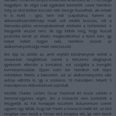
Nagydíjon, de végül csak egyiküket büntették. Lewis Hamilton
még az első körben koccant neki George Russellnek, aki emiatt
ki is esett – igaz, nem volt csapattársa, hanem az
akkumulátorproblémája miatt volt inkább bosszús, sőt a
Mercedes-pilóta versenybalesetnek értékelte a történteket. A
felügyelők viszont nem: ők úgy ítélték meg, hogy Russell
pozícióba került az előzés megkezdéséhez a külső íven, így
helyet kellett hagyni neki, Hamilton viszont az
alulkormányzottsága miatt nekicsúszott.
Ám épp ez utóbbi az, amit enyhítő körülménynek vettek a
stewardok: megítélésük szerint a hétszeres világbajnok
igyekezett elkerülni a kontaktot, ezt szolgálta a korrigáló
kormánymozdulat. Éppen ezért bár Hamilton volt teljes
mértékben felelős a balesetért, azt az alulkormányzottá váló
autója váltotta ki, így a szokásos 10 másodperc helyett 5
másodperces időbüntetéssel sújtották.
Később Charles Leclerc Oscar Piastrival ért össze szintén a
Kemmel-egyenes végén, ám a monacóit nem büntették a
felügyelők. Az FIA honlapján közzétett dokumentum szerint
ugyanis úgy látták, hogy bár Piastri a monacói mellé ért, az első
tengelye nem került a Ferrari első tengelye elé, így nem került