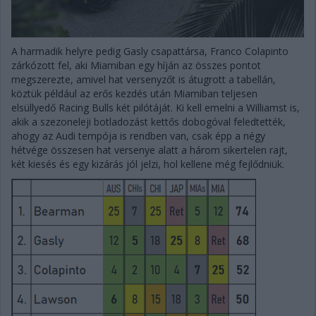
A harmadik helyre pedig Gasly csapattársa, Franco Colapinto
zárkózott fel, aki Miamiban egy híján az összes pontot
megszerezte, amivel hat versenyzőt is átugrott a tabellán,
köztük például az erős kezdés után Miamiban teljesen
elsüllyedő Racing Bulls két pilótáját. Ki kell emelni a Williamst is,
akik a szezoneleji botladozást kettős dobogóval feledtették,
ahogy az Audi tempója is rendben van, csak épp a négy
hétvége összesen hat versenye alatt a három sikertelen rajt,
két kiesés és egy kizárás jól jelzi, hol kellene még fejlődniük.