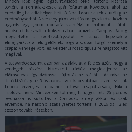
Minden idők egyik legszürreálisabb okkal történő kizárása
történt a Formula-2-esek spái főfutamát követően, ahol az
eredetileg hetedik helyen befutó Noel Leont vették ki utólag az
eredménysorból. A verseny piros zászlós megszakítása közben
ugyanis egy „nem operatív személy” mikrofonnal ellátott
headsetet használt a bokszutcában, amivel a Campos Racing
megsértette a sportszabályzatot. A csapat képviselője
elmagyarázta a felügyelőknek, hogy a szóban forgó személy a
csapat vendége volt, és véletlenül rossz típusú fejhallgatót vitt
magával.
A stewardok szerint azonban az alakulat a felelős azért, hogy a
vendégek részére biztosított rádiók megfeleljenek az
előírásoknak, így kizárással sújtották az istállót – de mivel az
illető kizárólag az 5-ös autóval volt kapcsolatban, ezért ez csak
Leonra érvényes, a bajnoki éllovas csapattársára, Nikola
Tsolovra nem. Mindezeken túl még felfüggesztett 25 pontos
levonással is sújtották a Campost, amely akkor lép csak
érvénybe, ha hasonló szabálysértés történik a 2026-os F2-es
szezon további részében.