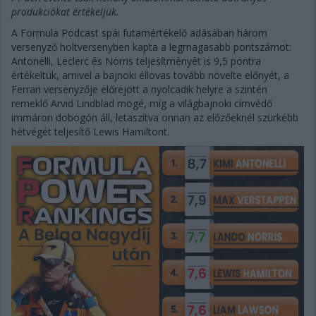
produkciókat értékeljük.
A Formula Podcast spái futamértékelő adásában három
versenyző holtversenyben kapta a legmagasabb pontszámot:
Antonelli, Leclerc és Norris teljesítményét is 9,5 pontra
értékeltük, amivel a bajnoki éllovas tovább növelte előnyét, a
Ferrari versenyzője előrejött a nyolcadik helyre a szintén
remeklő Arvid Lindblad mögé, míg a világbajnoki címvédő
immáron dobogón áll, letaszítva onnan az előzőeknél szürkébb
hétvégét teljesítő Lewis Hamiltont.