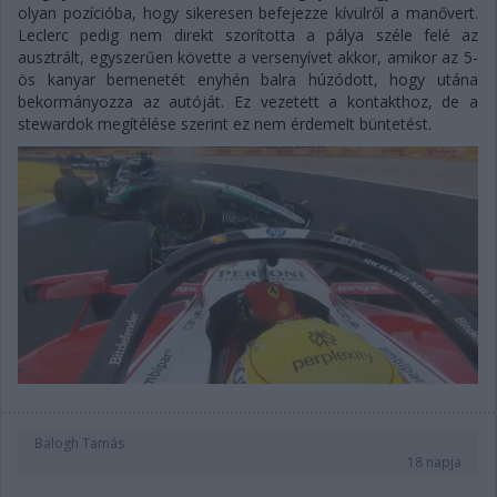
olyan pozícióba, hogy sikeresen befejezze kívülről a manővert.
Leclerc pedig nem direkt szorította a pálya széle felé az
ausztrált, egyszerűen követte a versenyívet akkor, amikor az 5-
ös kanyar bemenetét enyhén balra húzódott, hogy utána
bekormányozza az autóját. Ez vezetett a kontakthoz, de a
stewardok megítélése szerint ez nem érdemelt büntetést.
Balogh Tamás
18 napja