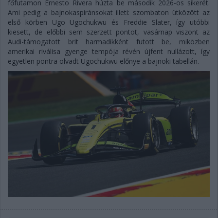
főfutamon Ernesto Rivera húzta be második 2026-os sikerét.
Ami pedig a bajnokaspiránsokat illeti: szombaton ütközött az
első körben Ugo Ugochukwu és Freddie Slater, így utóbbi
kiesett, de előbbi sem szerzett pontot, vasárnap viszont az
Audi-támogatott brit harmadikként futott be, miközben
amerikai riválisa gyenge tempója révén újfent nullázott, így
egyetlen pontra olvadt Ugochukwu előnye a bajnoki tabellán.