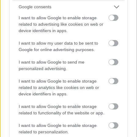
Google consents
Balogh Tamás
I want to allow Google to enable storage
15 napja
related to advertising like cookies on web or
device identifiers in apps.
„Ő a következő a sorban” – Tsolov érkezhet az
I want to allow my user data to be sent to
F1-be, de mikor?
Google for online advertising purposes.
Elismerően beszélt a Racing Bulls F1-es csapatfőnöke a
I want to allow Google to send me
Formula-2-ben remeklő Nikola Tsolov teljesítményéről: úgy
personalized advertising.
fogalmazott, hogy a bolgár „a következő a sorban” a versenyzői
üléseket illetően. A Red Bull-akadémista idén már hat
I want to allow Google to enable storage
győzelemnél jár, és a Hungaroringre érkezve vezeti a
related to analytics like cookies on web or
bajnokságot is. Csakhogy jól szerepel a Red Bull második
device identifiers in apps.
számú alakulatának két pilótája, Liam Lawson és Arvid Lindblad
is, és az előléptetésük sem valószínű, mivel Isack Hadjar is jól
I want to allow Google to enable storage
megy az anyacsapatnál. Így erősen kérdéses, hogy Tsolov
related to functionality of the website or app.
üléshez juthat-e már 2027-ben – amikor arról kérdezték
Permane-t, hogy mit szól a fiatal reménység produkciójához, és
I want to allow Google to enable storage
felmerülhet-e akár tartalékosként a következő idényre, így felelt:
related to personalization.
„Igen, hihetetlenül jól teljesít. Vezeti a bajnokságot. Szóval azt