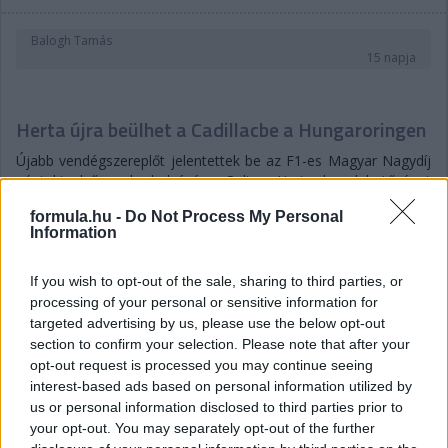
Balogh Tamás
15 napja
Herta újra beülhet a Cadillacbe a Hungaroringen
Újabb vendégszereplőt jelentettek be az F1-es Magyar Nagydíj
pénteki első szabadedzésére: Colton Herta kap lehetőséget
ismét a Cadillacnél. Az amerikai versenyzőnek ez lesz a második
formula.hu -
Do Not Process My Personal
részvétele FP1-en 2026-ban, előzőleg Barcelonában
Information
vezethetett, most pedig Valtteri Bottas autóját foglalhatja el az
első 60 perces gyakorlás során.
If you wish to opt-out of the sale, sharing to third parties, or
Herta az előző évig az IndyCarban szerepelt, ám jó ideje a
processing of your personal or sensitive information for
Formula-1 lebegett célként a szeme előtt. Az F1-ben újonnan
targeted advertising by us, please use the below opt-out
beszálló Cadillac lehetőséget kínált neki, hogy elinduljon az
section to confirm your selection. Please note that after your
úton: tesztpilótának szerződtették, emellett pedig a Formula-2-
opt-out request is processed you may continue seeing
ben versenyez, mindenekelőtt a szükséges szuperlicenszpontok
interest-based ads based on personal information utilized by
megszerzéséért – igaz, eddig nem muzsikált túl jól: a legjobb
us or personal information disclosed to third parties prior to
eredménye az ötödik hely, a bajnoki összetettben pedig csupán
your opt-out. You may separately opt-out of the further
a 16. helyen áll.