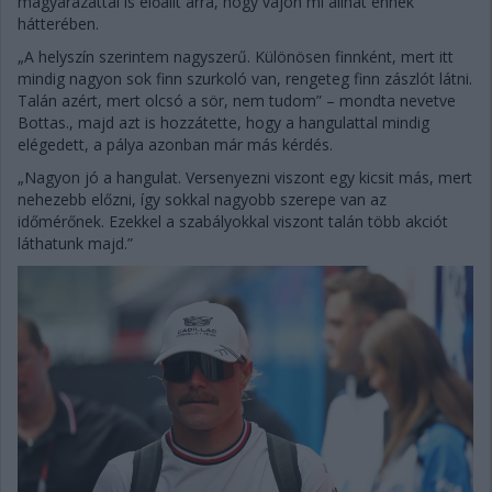
magyarázattal is előállt arra, hogy vajon mi állhat ennek
hátterében.
„A helyszín szerintem nagyszerű. Különösen finnként, mert itt
mindig nagyon sok finn szurkoló van, rengeteg finn zászlót látni.
Talán azért, mert olcsó a sör, nem tudom” – mondta nevetve
Bottas., majd azt is hozzátette, hogy a hangulattal mindig
elégedett, a pálya azonban már más kérdés.
„Nagyon jó a hangulat. Versenyezni viszont egy kicsit más, mert
nehezebb előzni, így sokkal nagyobb szerepe van az
időmérőnek. Ezekkel a szabályokkal viszont talán több akciót
láthatunk majd.”