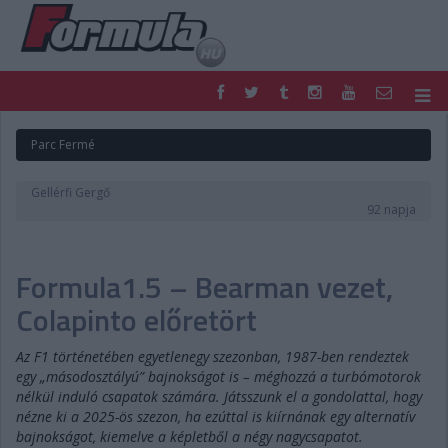
F1
PARC FERMÉ
Parc Fermé
FORMULA
MOTOR
NEMZETKÖZI
HAZAI
Gellérfi Gergő
RETRO
EGYÉB
92 napja
PODCAST
SHOP
LIVE
TIPPJÁTÉK
Formula1.5 – Bearman vezet,
DIGITÁLIS MAGAZIN
PONTÁLLÁSOK
VERSENYNAPTÁRAK
Colapinto előretört
Az F1 történetében egyetlenegy szezonban, 1987-ben rendeztek
egy „másodosztályú” bajnokságot is – méghozzá a turbómotorok
nélkül induló csapatok számára. Játsszunk el a gondolattal, hogy
nézne ki a 2025-ös szezon, ha ezúttal is kiírnának egy alternatív
bajnokságot, kiemelve a képletből a négy nagycsapatot.