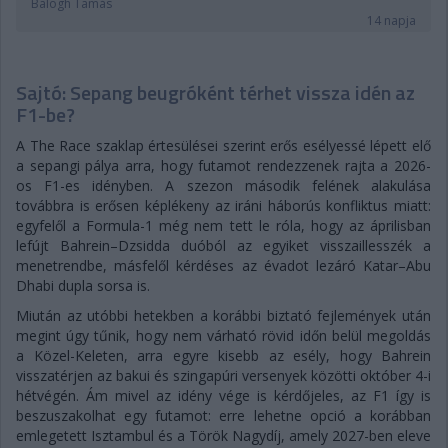
Balogh Tamás
14 napja
Sajtó: Sepang beugróként térhet vissza idén az
F1-be?
A The Race szaklap értesülései szerint erős esélyessé lépett elő
a sepangi pálya arra, hogy futamot rendezzenek rajta a 2026-
os F1-es idényben. A szezon második felének alakulása
továbbra is erősen képlékeny az iráni háborús konfliktus miatt:
egyfelől a Formula-1 még nem tett le róla, hogy az áprilisban
lefújt Bahrein–Dzsidda duóból az egyiket visszaillesszék a
menetrendbe, másfelől kérdéses az évadot lezáró Katar–Abu
Dhabi dupla sorsa is.
Miután az utóbbi hetekben a korábbi biztató fejlemények után
megint úgy tűnik, hogy nem várható rövid időn belül megoldás
a Közel-Keleten, arra egyre kisebb az esély, hogy Bahrein
visszatérjen az bakui és szingapúri versenyek közötti október 4-i
hétvégén. Ám mivel az idény vége is kérdőjeles, az F1 így is
beszuszakolhat egy futamot: erre lehetne opció a korábban
emlegetett Isztambul és a Török Nagydíj, amely 2027-ben eleve