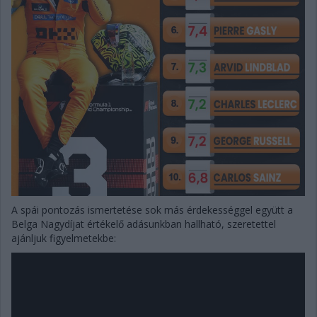
A spái pontozás ismertetése sok más érdekességgel együtt a
Belga Nagydíjat értékelő adásunkban hallható, szeretettel
ajánljuk figyelmetekbe: