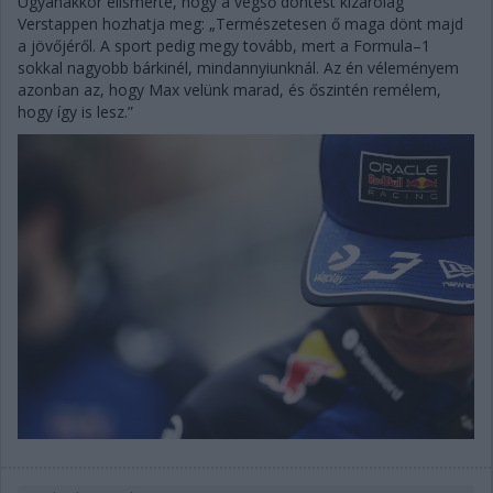
Ugyanakkor elismerte, hogy a végső döntést kizárólag
Verstappen hozhatja meg: „Természetesen ő maga dönt majd
a jövőjéről. A sport pedig megy tovább, mert a Formula–1
sokkal nagyobb bárkinél, mindannyiunknál. Az én véleményem
azonban az, hogy Max velünk marad, és őszintén remélem,
hogy így is lesz.”