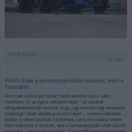
Balogh Boglárka
13 napja
Wolff: Ezek a versenymérnökök olyanok, mint a
Teletabik!
Nemcsak a pórul járt Oscar Piastri akadt ki Carlos Sainz
manővere, és az egész szituáció miatt – az ausztrál
elfogadhatatlannak nevezte, hogy „egy mezőny végi versenyző
hülyesége” miatt elbukta a vezető helyet –, hanem szélesebb
körben is vihart kavartak a történtek. Sainz elmondása szerint
nem működött a rendszer, ami a kormánykijelzőn a kék zászlót
jelzi nekik, a Mercedes vezetője, Toto Wolff szerint viszont sem