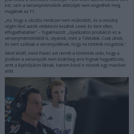
ezt, sem a versenymérnökök attitűdjét nem engedheti meg
magának az F1.
„Az, hogy a zászlós rendszer nem működött, és a mezőny
végén lévő autók védekezni kezdtek Lewis és Kimi ellen,
elfogadhatatlan” – fogalmazott. „Gyalázatos produkció ez a
versenymérnököktől is, olyanok, mint a Teletabik. Csak ülnek,
és nem szólnak a versenyzőiknek, hogy mi történik mögöttük.”
Mind Wolff, mind Piastri azt reméli a történtek után, hogy a
jövőben a versenyzők nem kizárólag arra fognak hagyatkozni,
amit a kijelzőjükön látnak, hanem körül is néznek egy manőver
előtt.