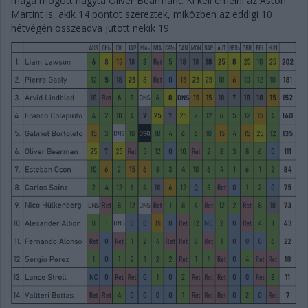
maga mögött hagyta Oliver Bearmant. Ki kell emelni az Aston
Martint is, akik 14 pontot szereztek, miközben az eddigi 10
hétvégén összeadva jutott nekik 19.