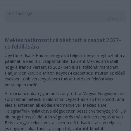
Gellérfi Gergő
12 napja
Mekies határozott célzást tett a csapat 2027-
es felállására
Úgy tűnik, Isack Hadjar meggyőző teljesítménye meghozhatja a
jutalmát: a Red Bull csapatfőnöke, Laurent Mekies arra utalt,
hogy a francia versenyző 2027-ben is az istállónál maradhat.
Hadjar idén került a Milton Keynes-i csapathoz, miután az előző
években több versenyző sem tudott tartósan felnőni Max
Verstappen mellé.
A francia azonban gyorsan bizonyított, a Magyar Nagydíjon már
sorozatban hetedik alkalommal végzett az első hat között, ami
éles ellentétben áll elődei eredményeivel. Mekies a De
Telegraafnak nyilatkozva elégedetten beszélt versenyzőjéről: „Jó
hír, hogy hosszú idő után végre erős második versenyzőnk van.
Ez is az egyik célunk volt a szezon előtt. Isack stabilan teljesít,
és nagyon sokat tanult a csapattól, valamint Maxtól.”