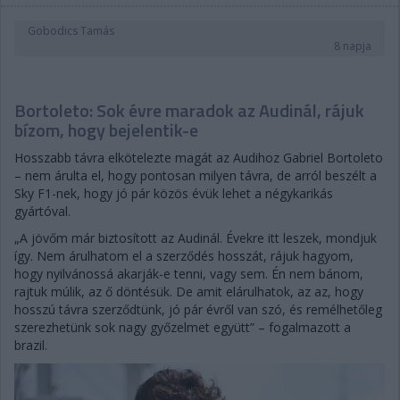
Gobodics Tamás
8 napja
Bortoleto: Sok évre maradok az Audinál, rájuk
bízom, hogy bejelentik-e
Hosszabb távra elkötelezte magát az Audihoz Gabriel Bortoleto
– nem árulta el, hogy pontosan milyen távra, de arról beszélt a
Sky F1-nek, hogy jó pár közös évük lehet a négykarikás
gyártóval.
„A jövőm már biztosított az Audinál. Évekre itt leszek, mondjuk
így. Nem árulhatom el a szerződés hosszát, rájuk hagyom,
hogy nyilvánossá akarják-e tenni, vagy sem. Én nem bánom,
rajtuk múlik, az ő döntésük. De amit elárulhatok, az az, hogy
hosszú távra szerződtünk, jó pár évről van szó, és remélhetőleg
szerezhetünk sok nagy győzelmet együtt” – fogalmazott a
brazil.