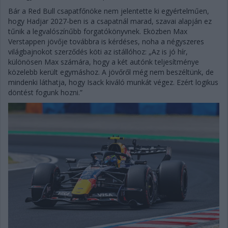
Bár a Red Bull csapatfőnöke nem jelentette ki egyértelműen,
hogy Hadjar 2027-ben is a csapatnál marad, szavai alapján ez
tűnik a legvalószínűbb forgatókönyvnek. Eközben Max
Verstappen jövője továbbra is kérdéses, noha a négyszeres
világbajnokot szerződés köti az istállóhoz: „Az is jó hír,
különösen Max számára, hogy a két autónk teljesítménye
közelebb került egymáshoz. A jövőről még nem beszéltünk, de
mindenki láthatja, hogy Isack kiváló munkát végez. Ezért logikus
döntést fogunk hozni.”