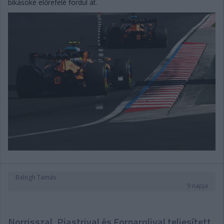
bikásoké előrefelé fordul át.
Balogh Tamás
9 napja
Norrisszal, Piastrival és Fornarolival teljesített