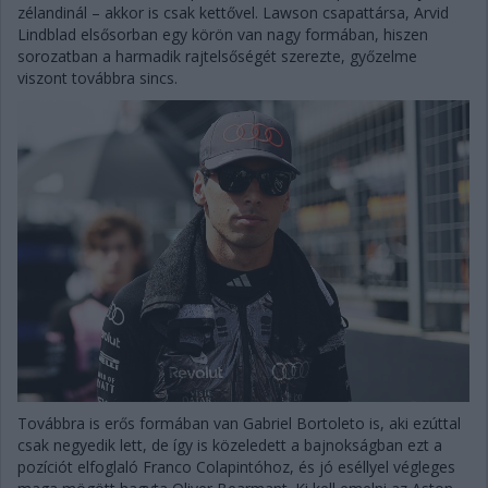
zélandinál – akkor is csak kettővel. Lawson csapattársa, Arvid
Lindblad elsősorban egy körön van nagy formában, hiszen
sorozatban a harmadik rajtelsőségét szerezte, győzelme
viszont továbbra sincs.
Továbbra is erős formában van Gabriel Bortoleto is, aki ezúttal
csak negyedik lett, de így is közeledett a bajnokságban ezt a
pozíciót elfoglaló Franco Colapintóhoz, és jó eséllyel végleges