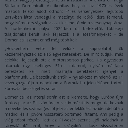
Stefano Domenicali. Az ikonikus helyszín az 1970-es évek
második felétől adott otthont F1-es versenyeknek, legutóbb
2019-ben látta vendégül a mezőnyt, de időről időre felmerül,
hogy Németországnak vissza kellene térnie a versenynaptárba.
A hockenheimi pálya 2024-ben új befektetők többségi
tulajdonába került, akik fejlesztik is a létesítményeket – de
Domenicali szerint ennél még több kell:
„Hockenheim vette fel velünk a kapcsolatot, ők
kezdeményezték az első egyeztetéseket. De mint tudjuk, más
célokkal fejlesztik ott a motorsportos parkot. Ha egyeztetni
akarnak egy esetleges F1-es futamról, nyilván másfajta
befektetés kell, mert másfajta befektetést igényel a
platformunk. De beszéltünk erről” – nyilatkozta minderről az F1
vezérigazgatója a napokban a Formula.hu jelenlétében tartott
körasztal-beszélgetés során.
Domenicali az interjú során azt is kiemelte, hogy Európa újra
fontos piac az F1 számára, mivel immár itt is megmutatkoznak
a növekedés számai (és jól jelzi az érdeklődést az idén debütáló
madridi és a jövőre visszatérő portimaói futam). Ami pedig a
világ többi részét illeti: az F1-vezér szerint „jól haladnak a
tárgyalások” arról, hogy a száguldó cirkusz visszatérjen