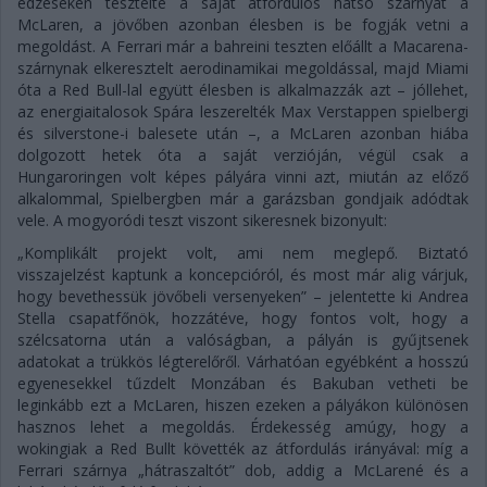
edzéseken tesztelte a saját átfordulós hátsó szárnyát a
McLaren, a jövőben azonban élesben is be fogják vetni a
megoldást. A Ferrari már a bahreini teszten előállt a Macarena-
szárnynak elkeresztelt aerodinamikai megoldással, majd Miami
óta a Red Bull-lal együtt élesben is alkalmazzák azt – jóllehet,
az energiaitalosok Spára leszerelték Max Verstappen spielbergi
és silverstone-i balesete után –, a McLaren azonban hiába
dolgozott hetek óta a saját verzióján, végül csak a
Hungaroringen volt képes pályára vinni azt, miután az előző
alkalommal, Spielbergben már a garázsban gondjaik adódtak
vele. A mogyoródi teszt viszont sikeresnek bizonyult:
„Komplikált projekt volt, ami nem meglepő. Biztató
visszajelzést kaptunk a koncepcióról, és most már alig várjuk,
hogy bevethessük jövőbeli versenyeken” – jelentette ki Andrea
Stella csapatfőnök, hozzátéve, hogy fontos volt, hogy a
szélcsatorna után a valóságban, a pályán is gyűjtsenek
adatokat a trükkös légterelőről. Várhatóan egyébként a hosszú
egyenesekkel tűzdelt Monzában és Bakuban vetheti be
leginkább ezt a McLaren, hiszen ezeken a pályákon különösen
hasznos lehet a megoldás. Érdekesség amúgy, hogy a
wokingiak a Red Bullt követték az átfordulás irányával: míg a
Ferrari szárnya „hátraszaltót” dob, addig a McLarené és a