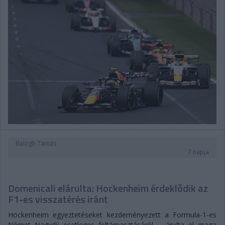
Balogh Tamás
7 napja
Domenicali elárulta: Hockenheim érdeklődik az
F1-es visszatérés iránt
Hockenheim egyeztetéseket kezdeményezett a Formula-1-es
Német Nagydíj esetleges feltámasztásáról – árulta el maga