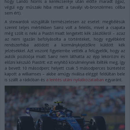
hogy Lando Norris a kerékcseréje után előtte maradt (igaz,
végül egy műszaki hiba miatt a tavalyi vb-bronzérmes célba
sem ért).
A stewardok vizsgálták természetesen az esetet: megítélésük
szerint teljes mértékben Sainz volt a felelős, mivel a csapata
még szólt is neki a Piastri miatt lengetett kék zászlókról – azaz
az nem igazán befolyásolta a történteket, hogy egyébként
rendszerhiba adódott a kormánykijelzőkre küldött kék
jelzésekkel. Azt viszont figyelembe vették a felügyelők, hogy az
autók pozíciója miatt Sainz nem láthatta az épp lekörözni és
előzni készülő Piastrit: ezt enyhítő körülménynek ítélték meg, így
a bevett 10 másodperc helyett csak 5 másodperces büntetést
kapott a williamses – akibe amúgy riválisa eléggé feldúltan bele
is szállt a rádióban és
a leintés utáni nyilatkozataiban
egyaránt.