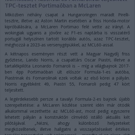
TPC-tesztet Portimaóban a McLaren
Miközben néhány csapat a Hungaroringen maradt Pirelli-
tesztre, illetve az Aston Martin esetében a friss Honda-motor
kipróbálására, a McLaren Portimao felé vette az irányt. A
wokingiak ugyanis a jövőre az F1-es naptárba is visszatérő
portugál helyszínen tartott korábbi autós, azaz TPC-tesztet,
méghozzá a 2023-as versenygépükkel, az MCL60-assal.
A kétnapos eseményen részt vett a Magyar Nagydíj friss
győztese, Lando Norris, a csapattárs Oscar Piastri, illetve a
tartalékpilóta Leonardo Fornaroli is – míg a világbajnok 2017-
ben épp Portimaóban ült először Formula-1-es autóba,
Piastrinak és Fornarolinak ezek voltak az első körei a pályán.
Norris egyébként 49, Piastri 55, Fornaroli pedig 47 kört
teljesített.
A legérdekesebb persze a tavalyi Formula-2-es bajnok újabb
szerepeltetése: a McLaren közlése szerint idén már ötödik
alkalommal vezethette az MCL60-ast, most pedig egyszerre
lehetett pályán a konstruktőri címvédő istálló aktuális két
pilótájával. „Nézni, ahogy különböző helyzeteket
megközelítenek, illetve hallgatni a visszajelzéseiket értékes