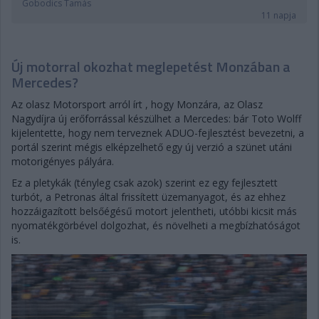
Gobodics Tamás
11 napja
Új motorral okozhat meglepetést Monzában a
Mercedes?
Az olasz Motorsport arról írt , hogy Monzára, az Olasz
Nagydíjra új erőforrással készülhet a Mercedes: bár Toto Wolff
kijelentette, hogy nem terveznek ADUO-fejlesztést bevezetni, a
portál szerint mégis elképzelhető egy új verzió a szünet utáni
motorigényes pályára.
Ez a pletykák (tényleg csak azok) szerint ez egy fejlesztett
turbót, a Petronas által frissített üzemanyagot, és az ehhez
hozzáigazított belsőégésű motort jelentheti, utóbbi kicsit más
nyomatékgörbével dolgozhat, és növelheti a megbízhatóságot
is.