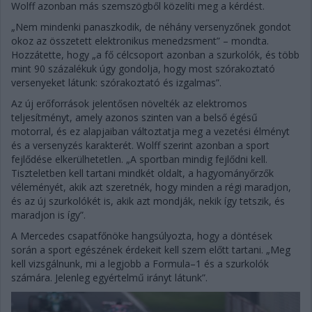
Wolff azonban más szemszögből közelíti meg a kérdést.
„Nem mindenki panaszkodik, de néhány versenyzőnek gondot
okoz az összetett elektronikus menedzsment” – mondta.
Hozzátette, hogy „a fő célcsoport azonban a szurkolók, és több
mint 90 százalékuk úgy gondolja, hogy most szórakoztató
versenyeket látunk: szórakoztató és izgalmas”.
Az új erőforrások jelentősen növelték az elektromos
teljesítményt, amely azonos szinten van a belső égésű
motorral, és ez alapjaiban változtatja meg a vezetési élményt
és a versenyzés karakterét. Wolff szerint azonban a sport
fejlődése elkerülhetetlen. „A sportban mindig fejlődni kell.
Tiszteletben kell tartani mindkét oldalt, a hagyományőrzők
véleményét, akik azt szeretnék, hogy minden a régi maradjon,
és az új szurkolókét is, akik azt mondják, nekik így tetszik, és
maradjon is így”.
A Mercedes csapatfőnöke hangsúlyozta, hogy a döntések
során a sport egészének érdekeit kell szem előtt tartani. „Meg
kell vizsgálnunk, mi a legjobb a Formula–1 és a szurkolók
számára. Jelenleg egyértelmű irányt látunk”.