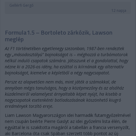
Gellérfi Gergő
12 napja
Formula1.5 – Bortoleto zárkózik, Lawson
meglép
Az F1 történetében egyetlenegy szezonban, 1987-ben rendeztek
egy „másodosztályú” bajnokságot is – méghozzá a turbómotorok
nélkül induló csapatok számára. Játsszunk el a gondolattal, hogy
nézne ki a 2026-os idény, ha ezúttal is kiírnának egy alternatív
bajnokságot, kiemelve a képletből a négy nagycsapatot.
Persze ez alapvetően nem más, mint játék a számokkal, de
annyiban mégis tanulságos, hogy a középmezőny és az alsóház
küzdelmeiről valamelyest árnyaltabb képet nyújt, ha kisebb a
nagycsapatok esetenkénti botladozásának köszönhető kiugró
eredmények torzító ereje.
Liam Lawson Magyarországon idei harmadik futamgyőzelmével
nem csupán beérte Pierre Gaslyt az idei győzelmi lista élén, de
egyúttal le is szakította magáról a tabellán a francia versenyzőt,
aki Barcelona óta csak Spában szerzett több pontot az új-