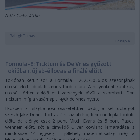
Fotó: Szabó Attila
Balogh Tamás
12 napja
Formula-E: Ticktum és De Vries győzött
Tokióban, új vb-éllovas a finálé előtt
Tokióban került sor a Formula-E 2025/2026-os szezonjának
utolsó előtti, duplafutamos fordulójára. A helyenként kaotikus,
utolsó körben eldőlő esti versenyek közül a szombatit Dan
Ticktum, míg a vasárnapit Nyck de Vries nyerte.
Eközben a világbajnoki összetettben pedig a két dobogót
szerző Jake Dennis tört az élre az utolsó, londoni dupla forduló
előtt, de előnye csak 2 pont Mitch Evans és 5 pont Pascal
Wehrlein előtt, sőt a címvédő Oliver Rowland lemaradása is
mindössze 14 egység – jóllehet, matematikailag még a
kilencedik helyezett De Vries is révbe érhet.