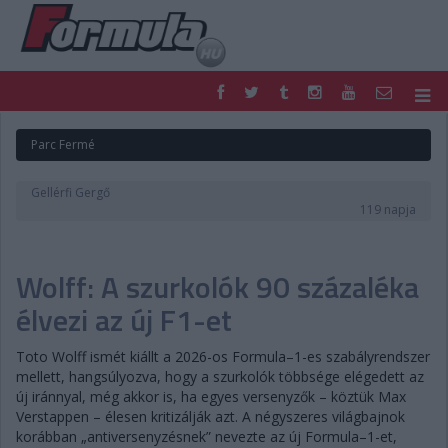
F1
PARC FERMÉ
Parc Fermé
FORMULA
MOTOR
NEMZETKÖZI
HAZAI
Gellérfi Gergő
RETRO
EGYÉB
119 napja
PODCAST
SHOP
LIVE
TIPPJÁTÉK
Wolff: A szurkolók 90 százaléka
DIGITÁLIS MAGAZIN
PONTÁLLÁSOK
VERSENYNAPTÁRAK
élvezi az új F1-et
Toto Wolff ismét kiállt a 2026-os Formula–1-es szabályrendszer
mellett, hangsúlyozva, hogy a szurkolók többsége elégedett az
új iránnyal, még akkor is, ha egyes versenyzők – köztük Max
Verstappen – élesen kritizálják azt. A négyszeres világbajnok
korábban „antiversenyzésnek” nevezte az új Formula–1-et,