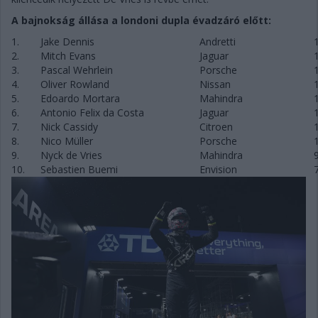
A bajnokság állása a londoni dupla évadzáró előtt:
1.
Jake Dennis
Andretti
2.
Mitch Evans
Jaguar
3.
Pascal Wehrlein
Porsche
4.
Oliver Rowland
Nissan
5.
Edoardo Mortara
Mahindra
6.
Antonio Felix da Costa
Jaguar
7.
Nick Cassidy
Citroen
8.
Nico Müller
Porsche
9.
Nyck de Vries
Mahindra
10.
Sebastien Buemi
Envision