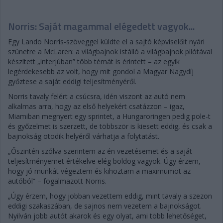
Norris: Saját magammal elégedett vagyok...
Egy Lando Norris-szöveggel küldte el a sajtó képviselőit nyári
szünetre a McLaren: a világbajnok istálló a világbajnok pilótával
készített „interjúban” több témát is érintett – az egyik
legérdekesebb az volt, hogy mit gondol a Magyar Nagydíj
győztese a saját eddigi teljesítményéről.
Norris tavaly felért a csúcsra, idén viszont az autó nem
alkalmas arra, hogy az első helyekért csatázzon – igaz,
Miamiban megnyert egy sprintet, a Hungaroringen pedig pole-t
és győzelmet is szerzett, de többször is kiesett eddig, és csak a
bajnokság ötödik helyéről várhatja a folytatást.
„Őszintén szólva szerintem az én vezetésemet és a saját
teljesítményemet értékelve elég boldog vagyok. Úgy érzem,
hogy jó munkát végeztem és kihoztam a maximumot az
autóból” – fogalmazott Norris.
„Úgy érzem, hogy jobban vezettem eddig, mint tavaly a szezon
eddigi szakaszában, de sajnos nem vezetem a bajnokságot.
Nyilván jobb autót akarok és egy olyat, ami több lehetőséget,