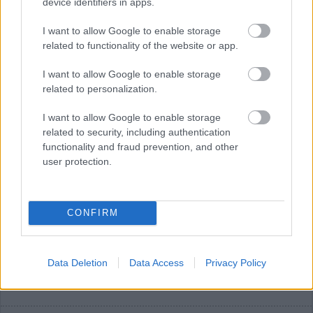
device identifiers in apps.
Nürburgring nem a Német és nem is az Európai Nagydíjnak
adott otthont, hanem a Luxemburgi Nagydíjnak.
I want to allow Google to enable storage
Tehát nem példátlan az, ami a Sepangban rendezendő Bahreini
related to functionality of the website or app.
Nagydíj esetében történik – igaz, a fenti három pálya
rendszerint jóval közelebb volt a nagydíj nevét szolgáltató
I want to allow Google to enable storage
országhoz, mint az idei október 4-i verseny esetén.
related to personalization.
I want to allow Google to enable storage
related to security, including authentication
functionality and fraud prevention, and other
user protection.
CONFIRM
Data Deletion
Data Access
Privacy Policy