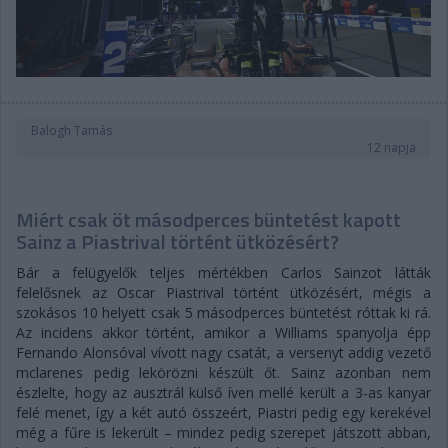
Balogh Tamás
12 napja
Miért csak öt másodperces büntetést kapott
Sainz a Piastrival történt ütközésért?
Bár a felügyelők teljes mértékben Carlos Sainzot látták
felelősnek az Oscar Piastrival történt ütközésért, mégis a
szokásos 10 helyett csak 5 másodperces büntetést róttak ki rá.
Az incidens akkor történt, amikor a Williams spanyolja épp
Fernando Alonsóval vívott nagy csatát, a versenyt addig vezető
mclarenes pedig lekörözni készült őt. Sainz azonban nem
észlelte, hogy az ausztrál külső íven mellé került a 3-as kanyar
felé menet, így a két autó összeért, Piastri pedig egy kerekével
még a fűre is lekerült – mindez pedig szerepet játszott abban,