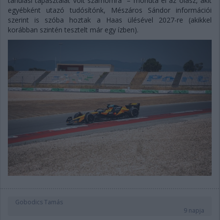
tanulási tapasztalat volt számomra” – mondta el az olasz, akit
egyébként utazó tudósítónk, Mészáros Sándor információi
szerint is szóba hoztak a Haas ülésével 2027-re (akikkel
korábban szintén tesztelt már egy ízben).
Gobodics Tamás
9 napja