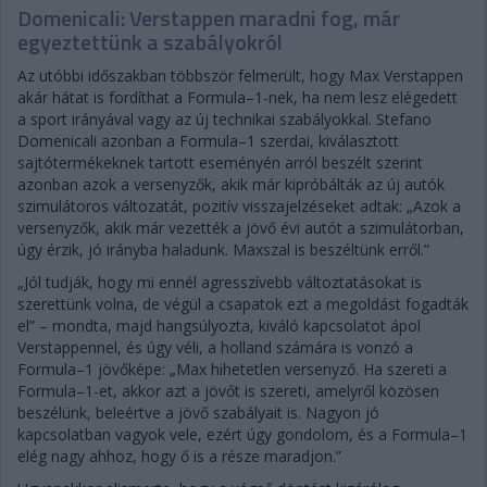
Domenicali: Verstappen maradni fog, már
egyeztettünk a szabályokról
Az utóbbi időszakban többször felmerült, hogy Max Verstappen
akár hátat is fordíthat a Formula–1-nek, ha nem lesz elégedett
a sport irányával vagy az új technikai szabályokkal. Stefano
Domenicali azonban a Formula–1 szerdai, kiválasztott
sajtótermékeknek tartott eseményén arról beszélt szerint
azonban azok a versenyzők, akik már kipróbálták az új autók
szimulátoros változatát, pozitív visszajelzéseket adtak: „Azok a
versenyzők, akik már vezették a jövő évi autót a szimulátorban,
úgy érzik, jó irányba haladunk. Maxszal is beszéltünk erről.”
„Jól tudják, hogy mi ennél agresszívebb változtatásokat is
szerettünk volna, de végül a csapatok ezt a megoldást fogadták
el” – mondta, majd hangsúlyozta, kiváló kapcsolatot ápol
Verstappennel, és úgy véli, a holland számára is vonzó a
Formula–1 jövőképe: „Max hihetetlen versenyző. Ha szereti a
Formula–1-et, akkor azt a jövőt is szereti, amelyről közösen
beszélünk, beleértve a jövő szabályait is. Nagyon jó
kapcsolatban vagyok vele, ezért úgy gondolom, és a Formula–1
elég nagy ahhoz, hogy ő is a része maradjon.”