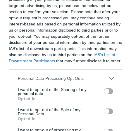
el novemberre (és tolták emiatt arrébb az idényt lezáró
targeted advertising by us, please use the below opt-out
Portimao–Valencia párost).
section to confirm your selection. Please note that after your
opt-out request is processed you may continue seeing
interest-based ads based on personal information utilized by
us or personal information disclosed to third parties prior to
your opt-out. You may separately opt-out of the further
disclosure of your personal information by third parties on the
IAB’s list of downstream participants. This information may
also be disclosed by us to third parties on the
IAB’s List of
Downstream Participants
that may further disclose it to other
third parties.
Please note that this website/app uses one or more Google
Personal Data Processing Opt Outs
services and may gather and store information including but
not limited to your visit or usage behaviour. You may click to
I want to opt-out of the Sharing of my
personal data.
grant or deny consent to Google and its third-party tags to
Opted In
use your data for below specified purposes in below Google
consent section.
I want to opt-out of the Sale of my
Balogh Tamás
Personal Data.
11 napja
Opted In
I want to opt-out of processing my