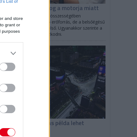
B’s List of
olff: A Ferrari nyafog a motorja miatt
to Wolff elismerte, hogy összességében
er and store
lószínűleg övék a legjobb erőforrás, de a belsőégésű
to grant or
tor terén a Red Bull az első. Ugyanakkor szerinte a
ed purposes
rrarinak sincs oka panaszkodni.
F1
omenicali: Las Vegas példa lehet
ásoknak