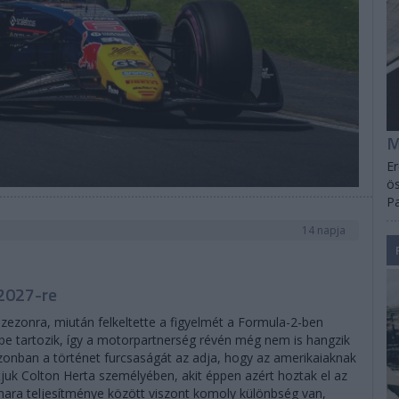
M
Er
ös
Pa
14 napja
 2027-re
szezonra, miután felkeltette a figyelmét a Formula-2-ben
ékébe tartozik, így a motorpartnerség révén még nem is hangzik
azonban a történet furcsaságát az adja, hogy az amerikaiaknak
juk Colton Herta személyében, akit éppen azért hoztak el az
amara teljesítménye között viszont komoly különbség van,