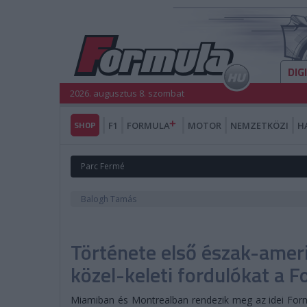
DIG
2026. augusztus 8. szombat
SHOP
F1
FORMULA
MOTOR
NEMZETKÖZI
H
Parc Fermé
Balogh Tamás
Története első észak-ameri
közel-keleti fordulókat a 
Miamiban és Montrealban rendezik meg az idei Form