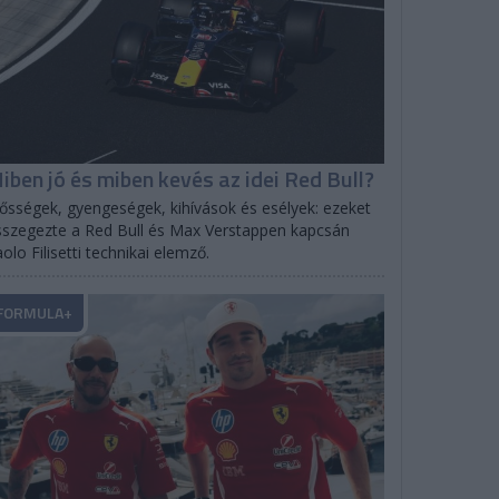
iben jó és miben kevés az idei Red Bull?
ősségek, gyengeségek, kihívások és esélyek: ezeket
szegezte a Red Bull és Max Verstappen kapcsán
olo Filisetti technikai elemző.
FORMULA+