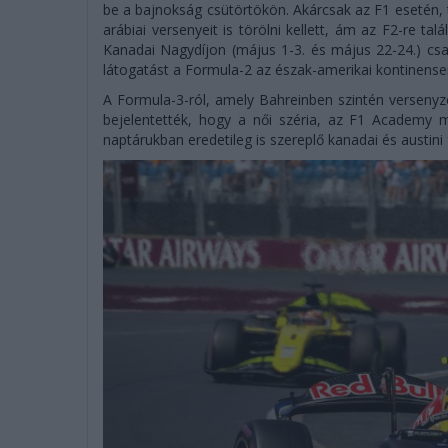
be a bajnokság csütörtökön. Akárcsak az F1 esetén,
arábiai versenyeit is törölni kellett, ám az F2-re ta
Kanadai Nagydíjon (május 1-3. és május 22-24.) csa
látogatást a Formula-2 az észak-amerikai kontinense
A Formula-3-ról, amely Bahreinben szintén versenyze
bejelentették, hogy a női széria, az F1 Academy
naptárukban eredetileg is szereplő kanadai és austini