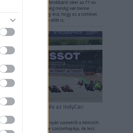
efano Domenicali szerint kirobbanó siker az F1-es
gydíj Las Vegasban, de még mindig van benne
vekedési potenciál, és úgy érzi, hogy ez a történet
ldaként szolgálhat mások előtt is.
EGYÉB
isszatér a MotoGP és az IndyCar:
enetrend
lverstone-ban tér vissza a nyári szünetről a MotoGP,
rtlandban indul az IndyCar szezonhajrája, de lesz