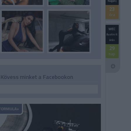
Nagydíj
23
óra
WEC
Austini 6
órás
29
nap
Kövess minket a Facebookon
FORMULA+