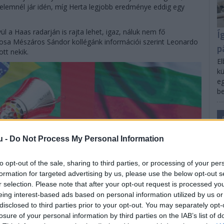
zelemnél jár idén, míg Herta legjobb eredménye eddig egy
Í
 a Haas radarján is rajta lehet, igaz, náluk nem fő
osa Mészáros Sándor kollégánk információi szerint Leonardo
p
tt nekik.
El
kü
eg
be
u -
Do Not Process My Personal Information
to opt-out of the sale, sharing to third parties, or processing of your per
formation for targeted advertising by us, please use the below opt-out s
r selection. Please note that after your opt-out request is processed y
eing interest-based ads based on personal information utilized by us or
disclosed to third parties prior to your opt-out. You may separately opt-
losure of your personal information by third parties on the IAB’s list of