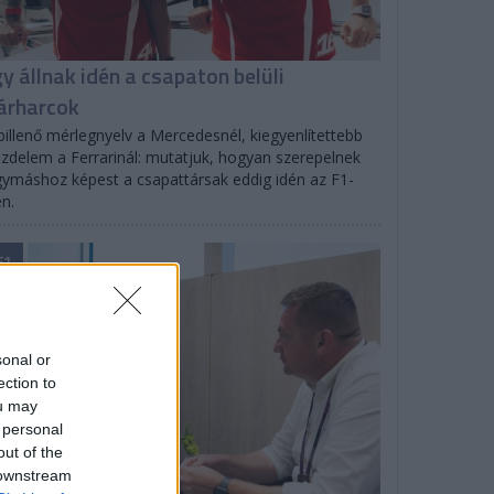
gy állnak idén a csapaton belüli
árharcok
billenő mérlegnyelv a Mercedesnél, kiegyenlítettebb
zdelem a Ferrarinál: mutatjuk, hogyan szerepelnek
ymáshoz képest a csapattársak eddig idén az F1-
n.
F1
sonal or
ection to
ou may
 personal
out of the
 downstream