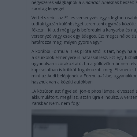
négyszeres világbajnok a
Financial Times
nak beszélt 
sportág lényegét
Vettel szerint az F1-es versenyzés egyik legfontosab
tudtak igazán különbséget teremteni egymás között:
fékezni. Ki tud még így is befordulni a kanyarba és na
versenyző vagy csak egy átlagos. Ezt megcsinálod tíz,
határozza meg, milyen gyors vagy.”
A korábbi Formula–1-es pilóta attól is tart, hogy ha 
a szurkolók élményére is hatással lesz. Ezt egy futbal
ugyanolyan szórakoztató, ha a góllövők már nem élvez
kapcsolatban is kritikát fogalmazott meg. Elismerte,
mint az Audi belépjenek a Formula–1-be, ugyanakkor 
hasznuk van a közúti autókban.
„A közúton azt figyeled, jön-e piros lámpa, elveszed a
akkumulátort, megállsz, aztán újra elindulsz. A verse
Yarisba? Nem, nem fog.”