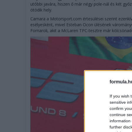
utóbbi javára, hiszen ő már négy pole-nál és két győ
ötödik hely.
Camara a Motorsport.com értesülései szerint ezenkívül
esélyesként, mivel Esteban Ocon ülésének váromány
Fornaroli, akit a McLaren TPC-tesztre már kölcsönado
formula.h
If you wish 
sensitive in
confirm you
continue se
information 
further disc