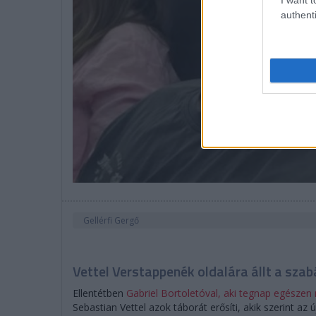
authenti
Gellérfi Gergő
Vettel Verstappenék oldalára állt a sza
Ellentétben
Gabriel Bortoletóval, aki tegnap egészen
Sebastian Vettel azok táborát erősíti, akik szerint az