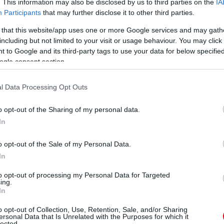
. This information may also be disclosed by us to third parties on the
IA
W
Participants
that may further disclose it to other third parties.
To
 that this website/app uses one or more Google services and may gath
va
including but not limited to your visit or usage behaviour. You may click 
mo
 to Google and its third-party tags to use your data for below specifi
Fe
ogle consent section.
l Data Processing Opt Outs
o opt-out of the Sharing of my personal data.
14 napja
In
o opt-out of the Sale of my Personal Data.
 utas miatt ült Lawson mellé
In
a Belga Nagydíj után gyorsan bejárta a közösségi médiát,
ersenyzője egy EasyJet-járaton utazott – mindezt ráadásul azt
to opt-out of processing my Personal Data for Targeted
ing.
ájukba bonyolódtak egymással. A Magyar Nagydíj
In
 utasnak is szerepe volt abban, hogy végül egymás mellett
D
o opt-out of Collection, Use, Retention, Sale, and/or Sharing
m
ersonal Data that Is Unrelated with the Purposes for which it
a, F1-es pilótaként is menetrend szerinti járatokkal repül,
lected.