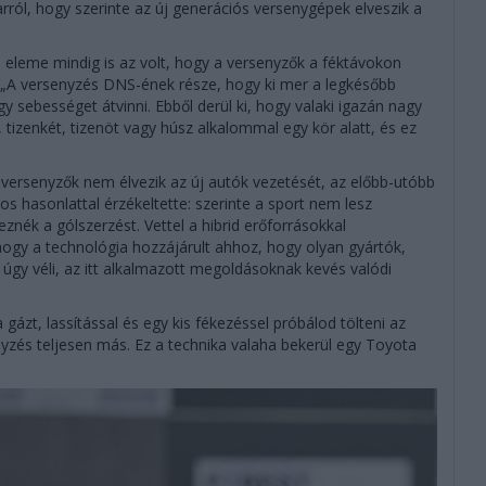
arról, hogy szerinte az új generációs versenygépek elveszik a
b eleme mindig is az volt, hogy a versenyzők a féktávokon
 „A versenyzés DNS-ének része, hogy ki mer a legkésőbb
gy sebességet átvinni. Ebből derül ki, hogy valaki igazán nagy
 tizenkét, tizenöt vagy húsz alkalommal egy kör alatt, és ez
a versenyzők nem élvezik az új autók vezetését, az előbb-utóbb
los hasonlattal érzékeltette: szerinte a sport nem lesz
nék a gólszerzést. Vettel a hibrid erőforrásokkal
 hogy a technológia hozzájárult ahhoz, hogy olyan gyártók,
úgy véli, az itt alkalmazott megoldásoknak kevés valódi
 gázt, lassítással és egy kis fékezéssel próbálod tölteni az
nyzés teljesen más. Ez a technika valaha bekerül egy Toyota