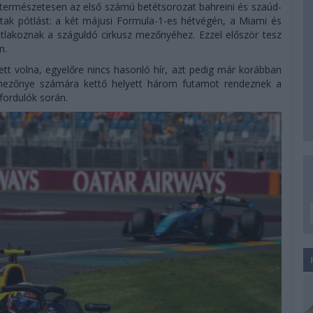
 természetesen az első számú betétsorozat bahreini és szaúd-
láltak pótlást: a két májusi Formula-1-es hétvégén, a Miami és
tlakoznak a száguldó cirkusz mezőnyéhez. Ezzel először tesz
n.
tt volna, egyelőre nincs hasonló hír, azt pedig már korábban
 mezőnye számára kettő helyett három futamot rendeznek a
 fordulók során.