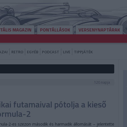
ITÁLIS MAGAZIN
PONTÁLLÁSOK
VERSENYNAPTÁRAK
AZAI
RETRO
EGYÉB
PODCAST
LIVE
TIPPJÁTÉK
120 napja
kai futamaival pótolja a kieső
Formula-2
ula-2-es szezon második és harmadik állomását – jelentette