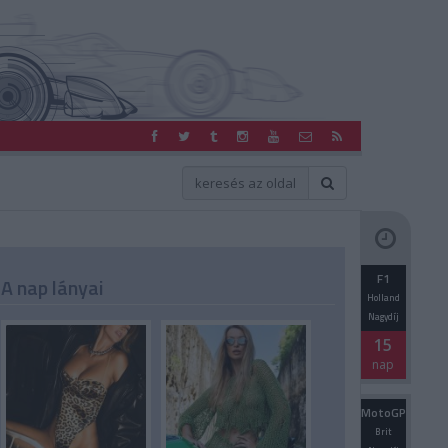
F1
A nap lányai
Holland
Nagydíj
15
nap
MotoGP
Brit