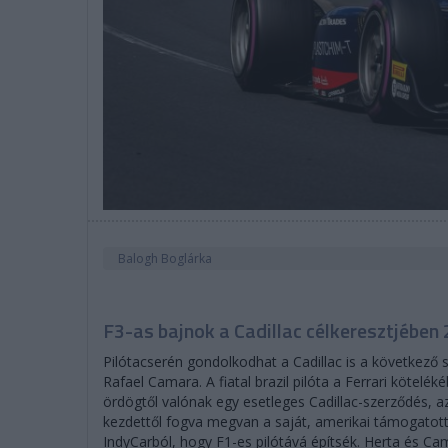
Balogh Boglárka
F3-as bajnok a Cadillac célkeresztjében
Pilótacserén gondolkodhat a Cadillac is a következő 
Rafael Camara. A fiatal brazil pilóta a Ferrari kötel
ördögtől valónak egy esetleges Cadillac-szerződés, 
kezdettől fogva megvan a saját, amerikai támogatott
IndyCarból, hogy F1-es pilótává építsék. Herta és C