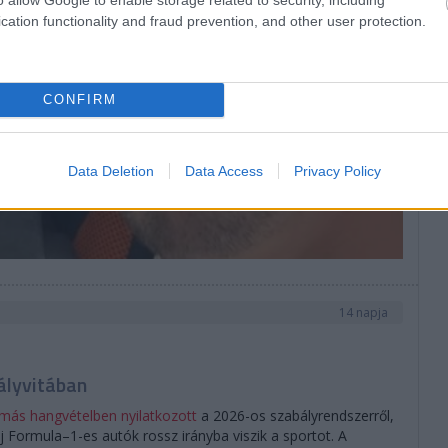
NA
cation functionality and fraud prevention, and other user protection.
CONFIRM
Data Deletion
Data Access
Privacy Policy
14 napja
bályvitában
 más hangvételben nyilatkozott
a 2026-os szabályrendszerről,
 új Formula–1-es autók rossz irányba viszik a sportot. A