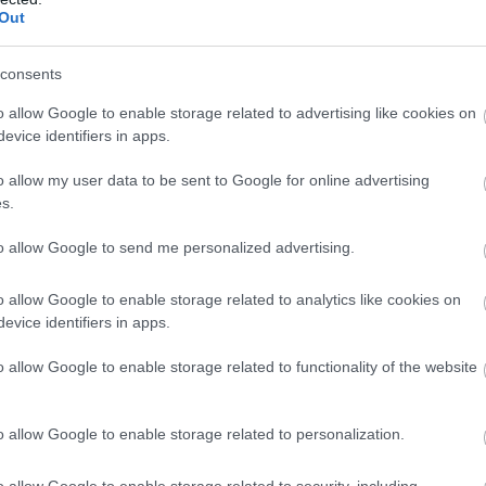
St
. „Nincs sok pénzem, úgyhogy továbbra is normál menetrend
Out
na
dig is ezt csináltam. Ha meg tudok spórolni egy kis pénzt,
nö
már több van? Nagyon szívesen utazom az EasyJettel.”
pé
consents
nül Lawson mellett ült volna, de a folyosó melletti helyére egy
 a 3D és a 3F ülés volt a miénk. A hölgy nagyon mérges lett,
o allow Google to enable storage related to advertising like cookies on
az enyém. Én pedig azt mondtam, hogy ha ott szeretne
evice identifiers in apps.
ammel egymás mellett ültünk.”
o allow my user data to be sent to Google for online advertising
t, leszámítva a jelentős késést: „Jó kis út volt. Körülbelül két
s.
Arvid ült középen, én pedig az ablak mellett. Minden rendben
merte-e őt az utastárs, mosolyogva csak ennyit felelt: „Ha
to allow Google to send me personalized advertising.
o allow Google to enable storage related to analytics like cookies on
evice identifiers in apps.
o allow Google to enable storage related to functionality of the website
V
m
o allow Google to enable storage related to personalization.
Si
Po
o allow Google to enable storage related to security, including