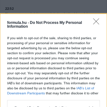
22:52
Tíz perc sincs már hátra az edzés kezdetéig, bízzunk benne,
hogy ezúttal több akciót láthatunk a pályán.
formula.hu -
Do Not Process My Personal
Information
22:51
If you wish to opt-out of the sale, sharing to third parties, or
processing of your personal or sensitive information for
Azt legalább nem kell megjósolni, hány százalék az esély az
targeted advertising by us, please use the below opt-out
esőre. Ugyanis kereken száz.
section to confirm your selection. Please note that after your
opt-out request is processed you may continue seeing
22:50
interest-based ads based on personal information utilized by
Nagy szeretettel köszöntünk mindenkit az F1-es Kanadai
us or personal information disclosed to third parties prior to
Nagydíj második szabadedzésének élő közvetítésében!
your opt-out. You may separately opt-out of the further
disclosure of your personal information by third parties on the
IAB’s list of downstream participants. This information may
also be disclosed by us to third parties on the
IAB’s List of
Downstream Participants
that may further disclose it to other
Hallgasd meg a Formula Podcast
third parties.
legfrissebb adását!
Please note that this website/app uses one or more Google