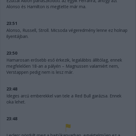
Ezúttal Albon panaszkodott az egyik Ferrarira, ahogy azt
Alonso és Hamilton is megtette már ma.
23:51
Alonso, Russell, Stroll. Micsoda végeredmény lenne ez holnap
ilyentájban.
23:50
Hamarosan erősebb eső érkezik, legalábbis állítólag, ennek
megfelelően 18-an a pályén – Magnussen valamiért nem,
Verstappen pedig nem is lesz már.
23:48
Ideges arcú emberekkel van tele a Red Bull garázsa. Ennek
oka lehet.
23:48
Leclerc pördült meg a hajtűkanyarban, egyértelműen ez a