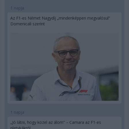
1 napja
Az F1-es Német Nagydíj „mindenképpen megvalósul”
Domenicali szerint
1 napja
„Jó látni, hogy közel az álom” – Camara az F1-es
pletykákról