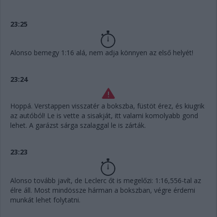
23:25
Alonso bemegy 1:16 alá, nem adja könnyen az első helyét!
23:24
Hoppá. Verstappen visszatér a bokszba, füstöt érez, és kiugrik
az autóból! Le is vette a sisakját, itt valami komolyabb gond
lehet. A garázst sárga szalaggal le is zárták.
23:23
Alonso tovább javít, de Leclerc őt is megelőzi: 1:16,556-tal az
élre áll. Most mindössze hárman a bokszban, végre érdemi
munkát lehet folytatni.