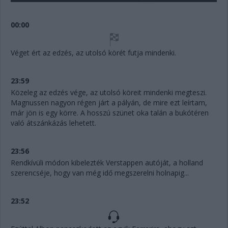
00:00
Véget ért az edzés, az utolsó körét futja mindenki.
23:59
Közeleg az edzés vége, az utolsó köreit mindenki megteszi.
Magnussen nagyon régen járt a pályán, de mire ezt leírtam,
már jön is egy körre. A hosszú szünet oka talán a bukótéren
való átszánkázás lehetett.
23:56
Rendkívüli módon kibelezték Verstappen autóját, a holland
szerencséje, hogy van még idő megszerelni holnapig...
23:52