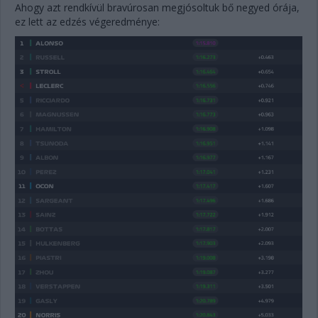
Ahogy azt rendkívül bravúrosan megjósoltuk bő negyed órája,
ez lett az edzés végeredménye: