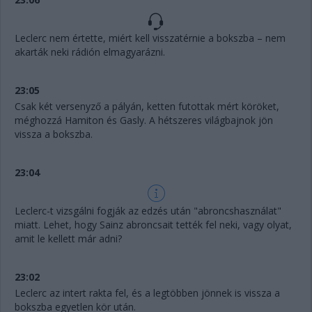
Leclerc nem értette, miért kell visszatérnie a bokszba – nem
akarták neki rádión elmagyarázni.
23:05
Csak két versenyző a pályán, ketten futottak mért köröket,
méghozzá Hamiton és Gasly. A hétszeres világbajnok jön
vissza a bokszba.
23:04
Leclerc-t vizsgálni fogják az edzés után "abroncshasználat"
miatt. Lehet, hogy Sainz abroncsait tették fel neki, vagy olyat,
amit le kellett már adni?
23:02
Leclerc az intert rakta fel, és a legtöbben jönnek is vissza a
bokszba egyetlen kör után.