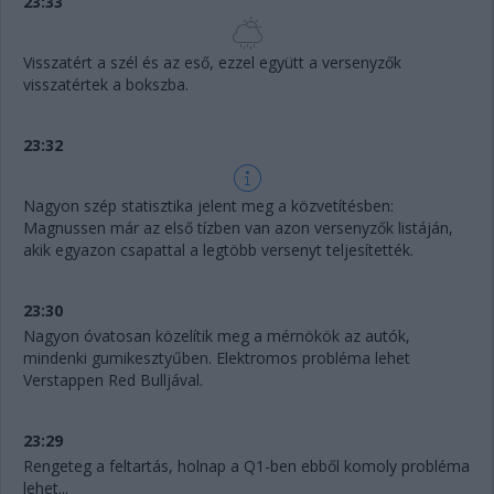
23:33
Visszatért a szél és az eső, ezzel együtt a versenyzők
visszatértek a bokszba.
23:32
Nagyon szép statisztika jelent meg a közvetítésben:
Magnussen már az első tízben van azon versenyzők listáján,
akik egyazon csapattal a legtöbb versenyt teljesítették.
23:30
Nagyon óvatosan közelítik meg a mérnökök az autók,
mindenki gumikesztyűben. Elektromos probléma lehet
Verstappen Red Bulljával.
23:29
Rengeteg a feltartás, holnap a Q1-ben ebből komoly probléma
lehet...