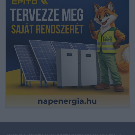
A Formula.hu szöveges és képi tartalma szerzői jogi védelem alatt áll. A