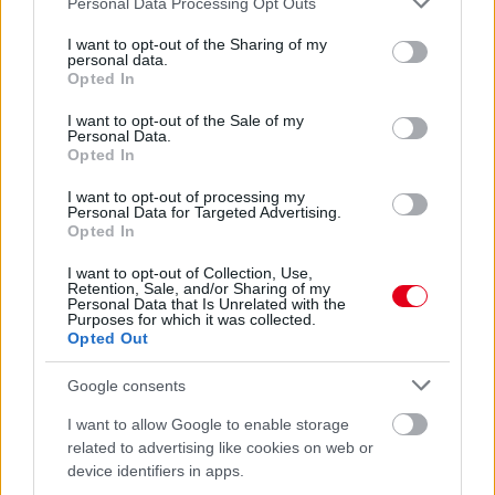
Personal Data Processing Opt Outs
services and may gather and store information including but
not limited to your visit or usage behaviour. You may click to
I want to opt-out of the Sharing of my
personal data.
grant or deny consent to Google and its third-party tags to
Opted In
use your data for below specified purposes in below Google
Kövess minket a Facebookon
consent section.
I want to opt-out of the Sale of my
Personal Data.
Opted In
I want to opt-out of processing my
Personal Data for Targeted Advertising.
Opted In
Parc Fermé
I want to opt-out of Collection, Use,
Retention, Sale, and/or Sharing of my
24 perce
Personal Data that Is Unrelated with the
Purposes for which it was collected.
Domenicali: Több sprint lesz az F1-ben – de nem
Opted Out
mindenhol
Google consents
I want to allow Google to enable storage
related to advertising like cookies on web or
device identifiers in apps.