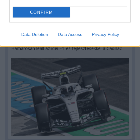
CONFIRM
Data Deletion
Data Access
Privacy Policy
4 órája
Hamarosan leáll az idei F1-es fejlesztésekkel a Cadillac