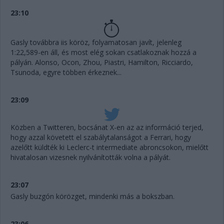
23:10
Gasly továbbra iis köröz, folyamatosan javít, jelenleg
1:22,589-en áll, és most elég sokan csatlakoznak hozzá a
pályán. Alonso, Ocon, Zhou, Piastri, Hamilton, Ricciardo,
Tsunoda, egyre többen érkeznek...
23:09
Közben a Twitteren, bocsánat X-en az az információ terjed,
hogy azzal követett el szabálytalanságot a Ferrari, hogy
azelőtt küldték ki Leclerc-t intermediate abroncsokon, mielőtt
hivatalosan vizesnek nyilvánították volna a pályát.
23:07
Gasly buzgón körözget, mindenki más a bokszban.
23:06