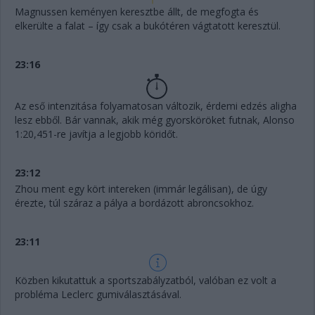
Magnussen keményen keresztbe állt, de megfogta és
elkerülte a falat – így csak a bukótéren vágtatott keresztül.
23:16
Az eső intenzitása folyamatosan változik, érdemi edzés aligha
lesz ebből. Bár vannak, akik még gyorsköröket futnak, Alonso
1:20,451-re javítja a legjobb köridőt.
23:12
Zhou ment egy kört intereken (immár legálisan), de úgy
érezte, túl száraz a pálya a bordázott abroncsokhoz.
23:11
Közben kikutattuk a sportszabályzatból, valóban ez volt a
probléma Leclerc gumiválasztásával.