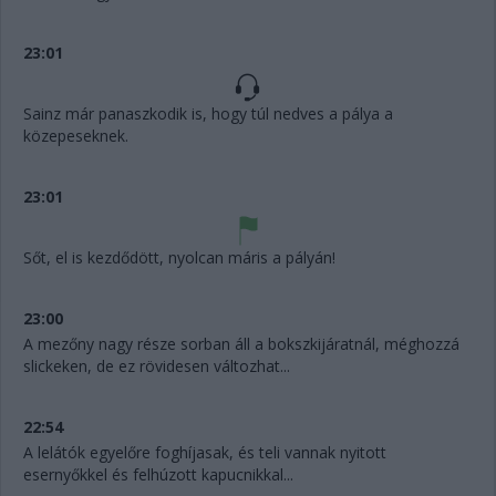
23:01
Sainz már panaszkodik is, hogy túl nedves a pálya a
közepeseknek.
23:01
Sőt, el is kezdődött, nyolcan máris a pályán!
23:00
A mezőny nagy része sorban áll a bokszkijáratnál, méghozzá
slickeken, de ez rövidesen változhat...
22:54
A lelátók egyelőre foghíjasak, és teli vannak nyitott
esernyőkkel és felhúzott kapucnikkal...