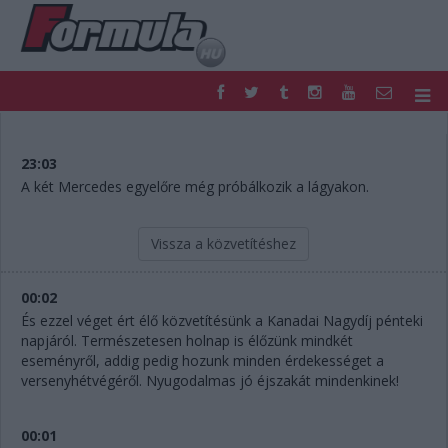
F1
PARC FERMÉ
FORMULA
MOTOR
23:03
NEMZETKÖZI
HAZAI
A két Mercedes egyelőre még próbálkozik a lágyakon.
RETRO
EGYÉB
PODCAST
SHOP
Vissza a közvetítéshez
LIVE
TIPPJÁTÉK
DIGITÁLIS MAGAZIN
PONTÁLLÁSOK
00:02
VERSENYNAPTÁRAK
És ezzel véget ért élő közvetítésünk a Kanadai Nagydíj pénteki
napjáról. Természetesen holnap is élőzünk mindkét
eseményről, addig pedig hozunk minden érdekességet a
versenyhétvégéről. Nyugodalmas jó éjszakát mindenkinek!
00:01