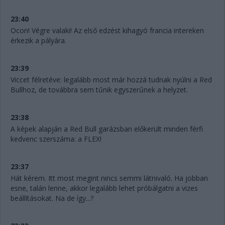
23:40
Ocon! Végre valaki! Az első edzést kihagyó francia intereken
érkezik a pályára.
23:39
Viccet félretéve: legalább most már hozzá tudnak nyúlni a Red
Bullhoz, de továbbra sem tűnik egyszerűnek a helyzet.
23:38
A képek alapján a Red Bull garázsban előkerült minden férfi
kedvenc szerszáma: a FLEX!
23:37
Hát kérem. Itt most megint nincs semmi látnivaló. Ha jobban
esne, talán lenne, akkor legalább lehet próbálgatni a vizes
beállításokat. Na de így...?