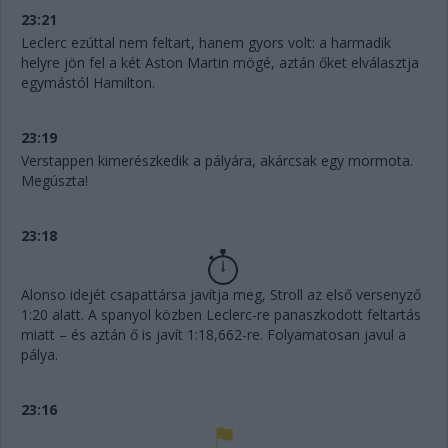
23:21
Leclerc ezúttal nem feltart, hanem gyors volt: a harmadik
helyre jön fel a két Aston Martin mögé, aztán őket elválasztja
egymástól Hamilton.
23:19
Verstappen kimerészkedik a pályára, akárcsak egy mormota.
Megúszta!
23:18
Alonso idejét csapattársa javítja meg, Stroll az első versenyző
1:20 alatt. A spanyol közben Leclerc-re panaszkodott feltartás
miatt – és aztán ő is javít 1:18,662-re. Folyamatosan javul a
pálya.
23:16