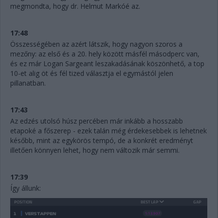
megmondta, hogy dr. Helmut Markóé az.
17:48
Összességében az azért látszik, hogy nagyon szoros a
mezőny: az első és a 20. hely között másfél másodperc van,
és ez már Logan Sargeant leszakadásának köszönhető, a top
10-et alig öt és fél tized választja el egymástól jelen
pillanatban.
17:43
Az edzés utolsó húsz percében már inkább a hosszabb
etapoké a főszerep - ezek talán még érdekesebbek is lehetnek
később, mint az egykörös tempó, de a konkrét eredményt
illetően könnyen lehet, hogy nem változik már semmi.
17:39
Így állunk: