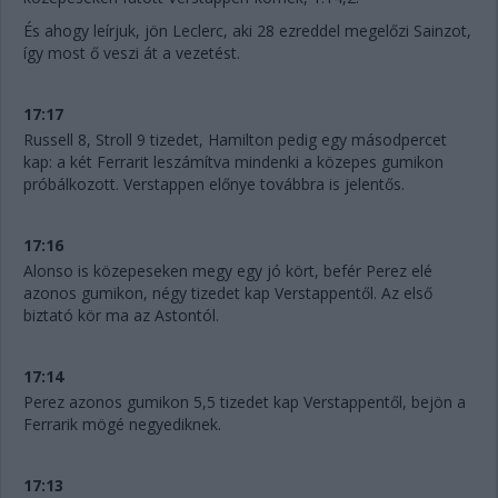
És ahogy leírjuk, jön Leclerc, aki 28 ezreddel megelőzi Sainzot,
így most ő veszi át a vezetést.
17:17
Russell 8, Stroll 9 tizedet, Hamilton pedig egy másodpercet
kap: a két Ferrarit leszámítva mindenki a közepes gumikon
próbálkozott. Verstappen előnye továbbra is jelentős.
17:16
Alonso is közepeseken megy egy jó kört, befér Perez elé
azonos gumikon, négy tizedet kap Verstappentől. Az első
biztató kör ma az Astontól.
17:14
Perez azonos gumikon 5,5 tizedet kap Verstappentől, bejön a
Ferrarik mögé negyediknek.
17:13