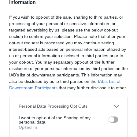
Information
If you wish to opt-out of the sale, sharing to third parties, or
processing of your personal or sensitive information for
targeted advertising by us, please use the below opt-out
section to confirm your selection. Please note that after your
opt-out request is processed you may continue seeing
interest-based ads based on personal information utilized by
us or personal information disclosed to third parties prior to
your opt-out. You may separately opt-out of the further
disclosure of your personal information by third parties on the
IAB’s list of downstream participants. This information may
16 órája
also be disclosed by us to third parties on the
IAB’s List of
Downstream Participants
that may further disclose it to other
Óriási bevétel-visszaesést könyvelhetett el az F1 a
third parties.
második negyedévben
Please note that this website/app uses one or more Google
Personal Data Processing Opt Outs
services and may gather and store information including but
not limited to your visit or usage behaviour. You may click to
I want to opt-out of the Sharing of my
personal data.
grant or deny consent to Google and its third-party tags to
Opted In
use your data for below specified purposes in below Google
consent section.