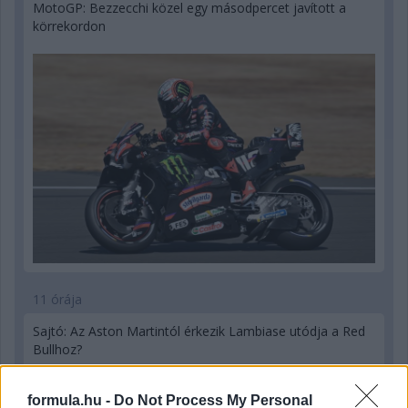
MotoGP: Bezzecchi közel egy másodpercet javított a
körrekordon
11 órája
Sajtó: Az Aston Martintól érkezik Lambiase utódja a Red
Bullhoz?
formula.hu -
Do Not Process My Personal