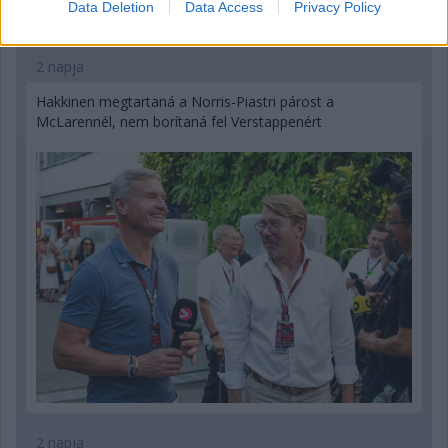
Data Deletion
Data Access
Privacy Policy
2 napja
Hakkinen megtartaná a Norris-Piastri párost a
McLarennél, nem borítaná fel Verstappenért
2 napja