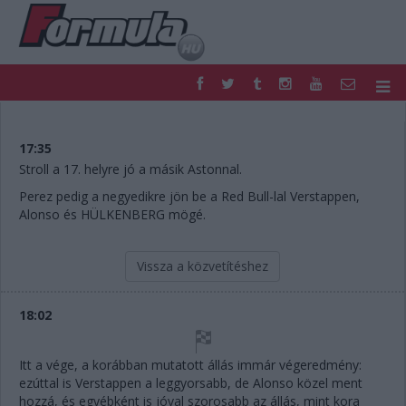
F1
PARC FERMÉ
FORMULA
MOTOR
17:35
NEMZETKÖZI
HAZAI
Stroll a 17. helyre jó a másik Astonnal.
RETRO
EGYÉB
Perez pedig a negyedikre jön be a Red Bull-lal Verstappen,
PODCAST
SHOP
Alonso és HÜLKENBERG mögé.
LIVE
TIPPJÁTÉK
DIGITÁLIS MAGAZIN
PONTÁLLÁSOK
Vissza a közvetítéshez
VERSENYNAPTÁRAK
18:02
Itt a vége, a korábban mutatott állás immár végeredmény:
ezúttal is Verstappen a leggyorsabb, de Alonso közel ment
hozzá, és egyébként is jóval szorosabb az állás, mint kora