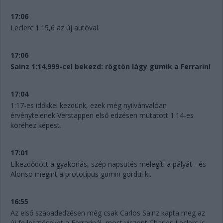
17:06
Leclerc 1:15,6 az új autóval.
17:06
Sainz 1:14,999-cel bekezd: rögtön lágy gumik a Ferrarin!
17:04
1:17-es időkkel kezdünk, ezek még nyilvánvalóan
érvénytelenek Verstappen első edzésen mutatott 1:14-es
köréhez képest.
17:01
Elkezdődött a gyakorlás, szép napsütés melegíti a pályát - és
Alonso megint a prototípus gumin gördül ki.
16:55
Az első szabadedzésen még csak Carlos Sainz kapta meg az
új fejlesztéseket a Ferrarinál, most viszont Charles Leclerc is