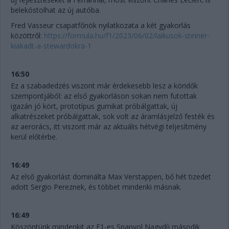
belekóstolhat az új autóba.
Fred Vasseur csapatfőnök nyilatkozata a két gyakorlás
közöttről:
https://formula.hu/f1/2023/06/02/laikusok-steiner-
kiakadt-a-stewardokra-1
16:50
Ez a szabadedzés viszont már érdekesebb lesz a köridők
szempontjából: az első gyakorláson sokan nem futottak
igazán jó kört, prototípus gumikat próbálgattak, új
alkatrészeket próbálgattak, sok volt az áramlásjelző festék és
az aerorács, itt viszont már az aktuális hétvégi teljesítmény
kerül előtérbe.
16:49
Az első gyakorlást dominálta Max Verstappen, bő hét tizedet
adott Sergio Pereznek, és többet mindenki másnak.
16:49
Köszöntünk mindenkit az F1-es Spanyol Nagydíj második