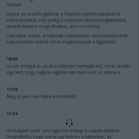
délután.
Jövünk az összefoglalóval, a helyszíni nyilatkozatokkal és
információkkal, este pedig a szokásos hírösszefoglalónkkal,
amiből mindent megtudhattok, ami ma történt.
Tartsatok velünk, a második szabadedzés élő közvetítésével
kapcsolatban viszont most megköszönjük a figyelmet!
18:00
Ocont emeljük ki, az első edzésen harmadik lett, most ötödik -
úgy fest, hogy nagyon egyben van most ő és az Alpine is.
17:56
Még öt perc van hátra az edzésből.
17:54
Verstappen azért nem egészen evilági: a csapatrádióban
meghallotta, hogy cseng egy telefon a háttérben, és