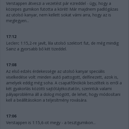
Verstappen átveszi a vezetést pár ezreddel - úgy, hogy a
közepes gumikon futotta a körét! Már majdnem padlógázas
az utolsó kanyar, nem kellett sokat várni arra, hogy az is
meglegyen...
17:12
Leclerc 1:15,2-re javít, lila utolsó szektort fut, de még mindig
Sainz a gyorsabb bő két tizeddel.
17:08
Az első edzés érdekessége az utolsó kanyar speciális
viselkedése volt: minden autó pattogott, delfinezett, azok is,
amelyek eddig még soha. A csapatfőnökök beszéltek is erről a
két gyakorlás közötti sajtótájékoztatón, szerintük valami
pályaprobléma áll a dolog mögött, de lehet, hogy módosítani
kell a beállításokon a teljesítmény rovására.
17:06
Verstappen is 1:15,6-ot megy - a tesztgumikon...