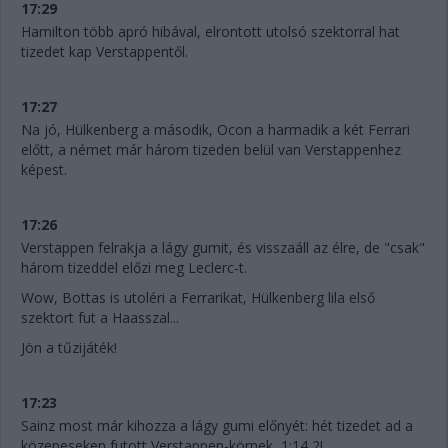
17:29
Hamilton több apró hibával, elrontott utolsó szektorral hat
tizedet kap Verstappentől.
17:27
Na jó, Hülkenberg a második, Ocon a harmadik a két Ferrari
előtt, a német már három tizeden belül van Verstappenhez
képest.
17:26
Verstappen felrakja a lágy gumit, és visszaáll az élre, de "csak"
három tizeddel előzi meg Leclerc-t.
Wow, Bottas is utoléri a Ferrarikat, Hülkenberg lila első
szektort fut a Haasszal...
Jön a tűzijáték!
17:23
Sainz most már kihozza a lágy gumi előnyét: hét tizedet ad a
közepeseken futott Verstappen-körnek, 1:14,2!