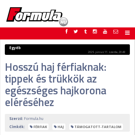
F1
PARC FERMÉ
Egyéb
2025. június 11. szerda, 20:49
FORMULA
MOTOR
Hosszú haj férfiaknak:
NEMZETKÖZI
HAZAI
RETRO
EGYÉB
tippek és trükkök az
PODCAST
SHOP
LIVE
TIPPJÁTÉK
egészséges hajkorona
DIGITÁLIS MAGAZIN
PONTÁLLÁSOK
eléréséhez
VERSENYNAPTÁRAK
Szerző:
Formula.hu
Címkék:
FÉRFIAK
HAJ
TÁMOGATOTT-TARTALOM