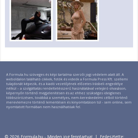
A Formula.hu szöveges és képi tartalma szerzői jogi védelem alatt áll. A
weboldalon található cikkek, fotók és videók a Formula Press Kft. szellemi
tulajdonát képezik, és a kiadó vezetőjének előzetes írásbeli engedélye
nélkül – a szolgáltatás rendeltetésszerű használatával velejáró olvasáson,
képernyőn történő megjelenítésen és az ehhez szükséges ideiglenes
többszörözésen, továbbá a személyes, nem-kereskedelmi célból történő
merevlemezre történő lementésen és kinyomtatáson túl - sem online, sem
nyomtatott formában nem használhatóak fel.
© 2026 Formula.hu - Minden jog fenntartva! | Fejlesztette: