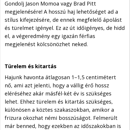
Gondolj Jason Momoa vagy Brad Pitt
megjelenésére! A hosszú haj lehetőséget ad a
stílus kifejezésére, de ennek megfelelő ápolást
és türelmet igényel. Ez az út időigényes, de hidd
el, a végeredmény egy igazán férfias
megjelenést kölcsönözhet neked.
Türelem és kitartás
Hajunk havonta átlagosan 1–1,5 centimétert
nő, ami azt jelenti, hogy a vállig érő hossz
eléréséhez akár másfél-két év is szükséges
lehet. Ehhez türelem és kitartás szükséges,
különösen a köztes szakaszokban, amikor a
frizura okozhat némi bosszúságot. Felmerült
már benned, hogy ezekben az időszakokban is