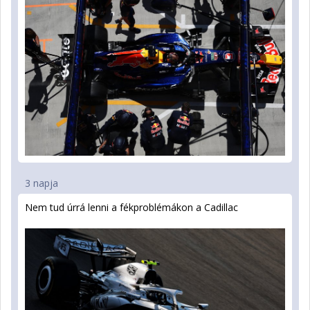
3 napja
Nem tud úrrá lenni a fékproblémákon a Cadillac