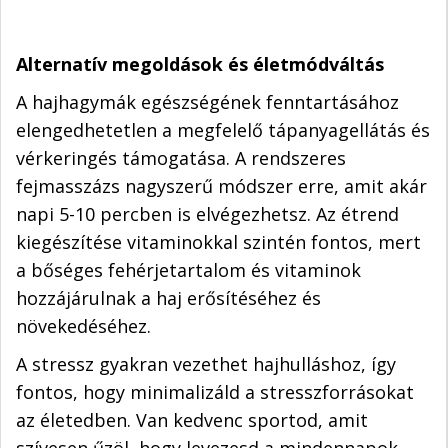
Alternatív megoldások és életmódváltás
A hajhagymák egészségének fenntartásához
elengedhetetlen a megfelelő tápanyagellátás és
vérkeringés támogatása. A rendszeres
fejmasszázs nagyszerű módszer erre, amit akár
napi 5-10 percben is elvégezhetsz. Az étrend
kiegészítése vitaminokkal szintén fontos, mert
a bőséges fehérjetartalom és vitaminok
hozzájárulnak a haj erősítéséhez és
növekedéséhez.
A stressz gyakran vezethet hajhulláshoz, így
fontos, hogy minimalizáld a stresszforrásokat
az életedben. Van kedvenc sportod, amit
szívesen űzöl, hogy levezesd a mindennapok