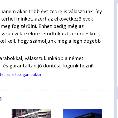
 hanem akár több évtizedre is választunk, így
 terhel minket, azért az elkövetkező évek
 meg fog térülni. Ehhez pedig még az
osszú évekre előre letudtuk ezt a kérdéskört,
ekkel kell, hogy számoljunk még a leghidegebb
arabokkal, válasszuk inkább a német
t, és garantáltan jó döntést fogunk hozni!
eted az alábbi gombokkal:
n