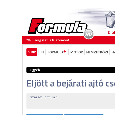
DIG
2026. augusztus 8. szombat
SHOP
F1
FORMULA
MOTOR
NEMZETKÖZI
H
Egyéb
Eljött a bejárati ajtó c
Szerző:
Formula.hu