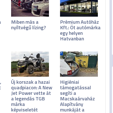
a
Miben más a
Prémium Autóház
nyíltvégű lízing?
Kft.: Öt autómárka
egy helyen
Hatvanban
,
Új korszak a hazai
Higiéniai
t
quadpiacon: A New
támogatással
Jet Power vette át
segíti a
a legendás TGB
Macskaárvaház
márka
Alapítvány
képviseletét
munkáját a