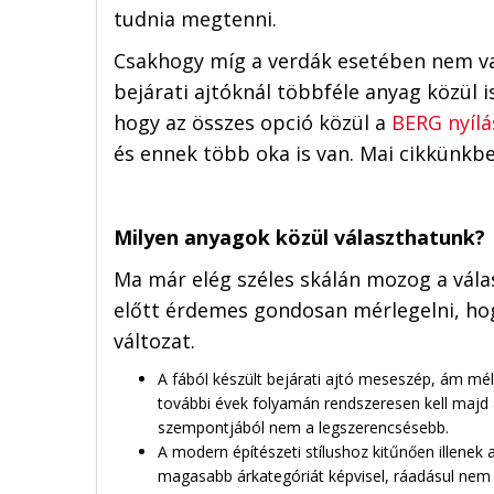
tudnia megtenni.
Csakhogy míg a verdák esetében nem va
bejárati ajtóknál többféle anyag közül i
hogy az összes opció közül a
BERG nyílá
és ennek több oka is van. Mai cikkünkbe
Milyen anyagok közül választhatunk?
Ma már elég széles skálán mozog a vál
előtt érdemes gondosan mérlegelni, hog
változat.
A fából készült bejárati ajtó meseszép, ám mély
további évek folyamán rendszeresen kell majd 
szempontjából nem a legszerencsésebb.
A modern építészeti stílushoz kitűnően illenek
magasabb árkategóriát képvisel, ráadásul nem 