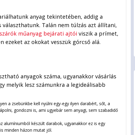
riálhatunk anyag tekintetében, addig a
s választhatunk. Talán nem túlzás azt állítani,
szárók műanyag bejárati ajtói
viszik a prímet,
n ezeket az okokat vesszük górcső alá.
asztható anyagok száma, ugyanakkor vásárlás
y melyik lesz számunkra a legideálisabb
en a zsebünkbe kell nyúlni egy-egy ilyen darabért, sőt, a
ápolni, gondozni is, ami ugyebár sem anyagi, sem szabadidő
 az alumíniumból készült darabok, ugyanakkor ez is egy
is minden házon mutat jól.