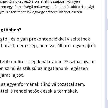
nak tűnik: kedvező áron lehet hozzájutni, könnyen
hiszen egy jó minőségű műanyag bejárati ajtó több biztonsági
nyre is szert tehetünk egy-egy betörési kísérlet esetén.
legtöbben?
tól, és olyan prekoncepciókkal viseltetnek
 hatást, nem szép, nem variálható, egyenajtók
tebb említett cég kínálatában 75 színárnyalat
en színű és stílusú az ingatlanunk, egészen
árati ajtót.
 az egyenformának tűnő változattal sem,
ttel is rendelhetőek ezek a termékek.