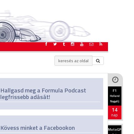
Hallgasd meg a Formula Podcast
F1
legfrissebb adását!
Holland
Nagydíj
14
nap
Kövess minket a Facebookon
MotoGP