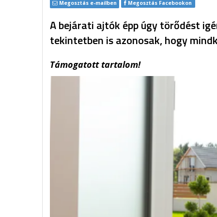
Megosztás e-mailben
Megosztás Facebookon
A bejárati ajtók épp úgy törődést ig
tekintetben is azonosak, hogy mindk
Támogatott tartalom!