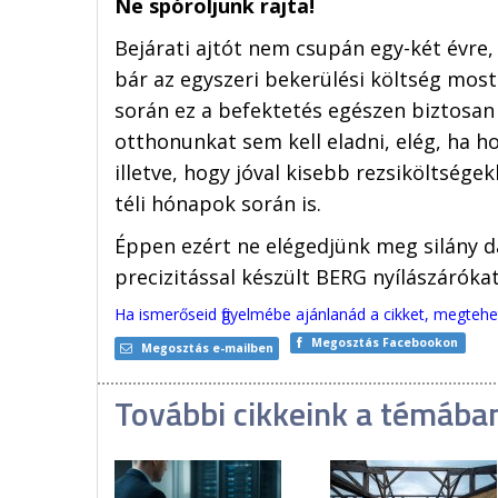
Ne spóroljunk rajta!
Bejárati ajtót nem csupán egy-két évre,
bár az egyszeri bekerülési költség most
során ez a befektetés egészen biztosan
otthonunkat sem kell eladni, elég, ha h
illetve, hogy jóval kisebb rezsiköltség
téli hónapok során is.
Éppen ezért ne elégedjünk meg silány d
precizitással készült BERG nyílászáróka
Ha ismerőseid figyelmébe ajánlanád a cikket, megteh
Megosztás Facebookon
Megosztás e-mailben
További cikkeink a témába