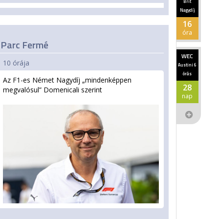
Brit
Nagydíj
16
óra
Parc Fermé
WEC
10 órája
Austini 6
órás
Az F1-es Német Nagydíj „mindenképpen
28
megvalósul” Domenicali szerint
nap