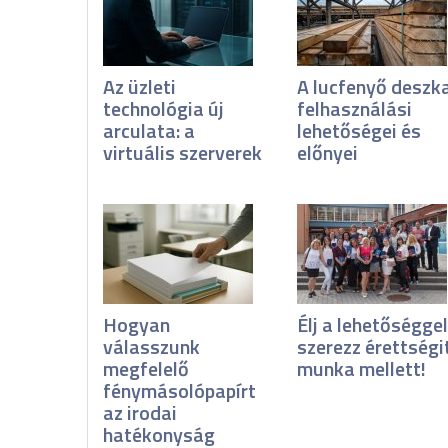
Az üzleti
A lucfenyő deszk
technológia új
felhasználási
arculata: a
lehetőségei és
virtuális szerverek
előnyei
Hogyan
Élj a lehetőséggel
válasszunk
szerezz érettségi
megfelelő
munka mellett!
fénymásolópapírt
az irodai
hatékonyság