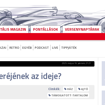
ITÁLIS MAGAZIN
PONTÁLLÁSOK
VERSENYNAPTÁRAK
AZAI
RETRO
EGYÉB
PODCAST
LIVE
TIPPJÁTÉK
2025. május 16. péntek, 21:21
seréjének az ideje?
Címkék:
HÁZ
AJTÓ
TÁMOGATOTT-TARTALOM