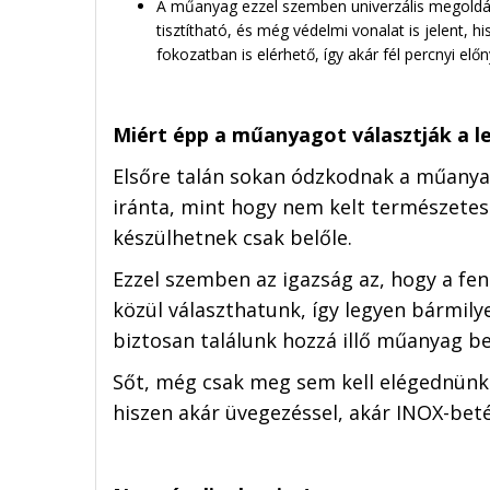
A műanyag ezzel szemben univerzális megoldás
tisztítható, és még védelmi vonalat is jelent, 
fokozatban is elérhető, így akár fél percnyi elő
Miért épp a műanyagot választják a 
Elsőre talán sokan ódzkodnak a műanyag
iránta, mint hogy nem kelt természetes
készülhetnek csak belőle.
Ezzel szemben az igazság az, hogy a fen
közül választhatunk, így legyen bármily
biztosan találunk hozzá illő műanyag bej
Sőt, még csak meg sem kell elégednünk
hiszen akár üvegezéssel, akár INOX-beté