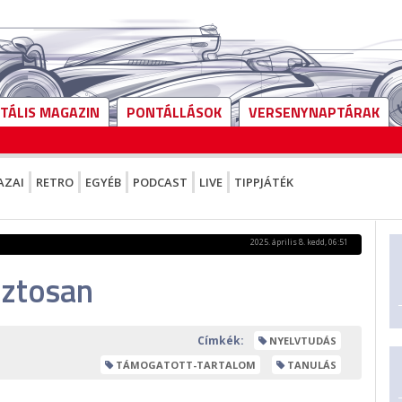
ITÁLIS MAGAZIN
PONTÁLLÁSOK
VERSENYNAPTÁRAK
AZAI
RETRO
EGYÉB
PODCAST
LIVE
TIPPJÁTÉK
2025. április 8. kedd, 06:51
iztosan
Címkék:
NYELVTUDÁS
TÁMOGATOTT-TARTALOM
TANULÁS