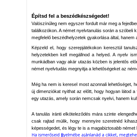
Építsd fel a beszédkészségedet!
Valószínűleg nem egyszer fordult már meg a fejedbe
találkozókon. A német nyelvtanulás során a szóbeli 
megfelelő beszédhelyzetek gyakorlása által, hanem azé
Képzeld el, hogy szerepjátékokon keresztül tanul
helyzetekben kell megállnod a helyed. A nyelv i
munkádban vagy akár utazás közben is jelentős előn
német nyelvtudás megnyitja a lehetőségeket az néme
Még ha nem is keresel most azonnali lehetőséget, h
új dimenziókat nyithat az előtt, hogy hogyan látod 
egy utazás, amely során nemcsak nyelvi, hanem kult
A tanulás iránti elköteleződés mára szinte elengedh
csak rajtad múlik, hogy mennyire szeretnéd kihasz
képességedet, és légy te is a magabiztosabb német 
Ha ismerőseid figyelmébe ajánlanád a cikket, megteh