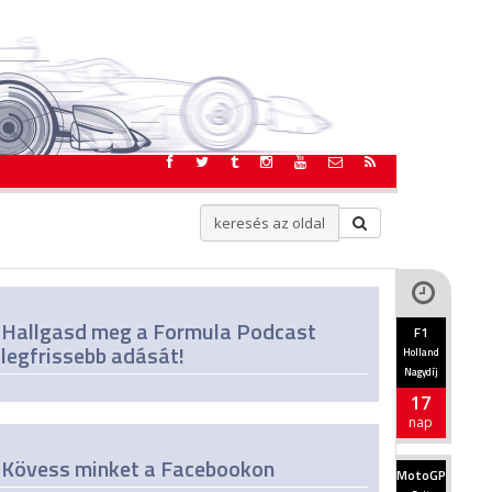
Hallgasd meg a Formula Podcast
F1
legfrissebb adását!
Holland
Nagydíj
17
nap
Kövess minket a Facebookon
MotoGP