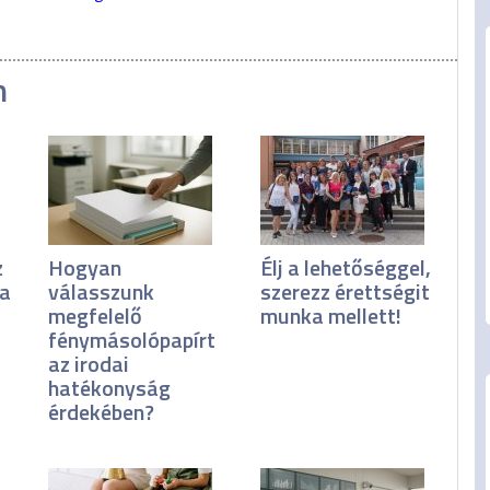
n
z
Hogyan
Élj a lehetőséggel,
ka
válasszunk
szerezz érettségit
megfelelő
munka mellett!
fénymásolópapírt
az irodai
hatékonyság
érdekében?