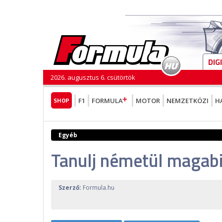
DIG
2026. augusztus 6. csütörtök
SHOP
F1
FORMULA
MOTOR
NEMZETKÖZI
H
Egyéb
Tanulj németül magab
Szerző:
Formula.hu