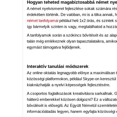
Hogyan teheted magabiztosabbá német nye
A német nyelvismeret fejlesztése sokak számára rés
érdekében történik. De valóban, mi is a titka annak
német tanfolyamai
például heti 1x2 órás, és szintek s
így bármelyik szinten is vagy, megtalálhatod a hozzá
A tanfolyamok során a szókincs bővítését és az alap
talán még emlékeznek olyan tapasztalataikra, amikor
egymást támogatva fejlődjenek.
Interaktív tanulási módszerek
Az online oktatás legnagyobb előnye a maximálisan te
közösségi platformokon, például Skype-on keresztül
kiaknázhatják a nyelvi képességek fejlesztésére.
A csoportos foglalkozások kreativitásra sarkallnak. G
hátterű emberekkel közösen dolgozni? Ez a változa
bővülését is elősegíti. Az Együtt Németül szemléleté
információátadás legyen, hanem egyfajta közösségi 