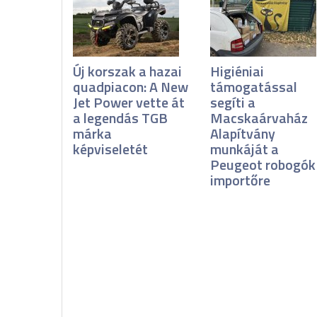
Új korszak a hazai
Higiéniai
quadpiacon: A New
támogatással
Jet Power vette át
segíti a
a legendás TGB
Macskaárvaház
márka
Alapítvány
képviseletét
munkáját a
Peugeot robogók
importőre