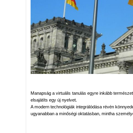
Manapság a virtuális tanulás egyre inkább természete
elsajátíts egy új nyelvet.
A modern technológiák integrálódása révén könnyed
ugyanabban a minőségi oktatásban, mintha személye