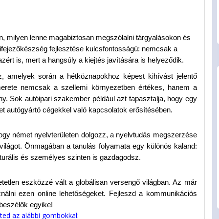
n, milyen lenne magabiztosan megszólalni tárgyalásokon és
kifejezőkészség fejlesztése kulcsfontosságú: nemcsak a
rt is, mert a hangsúly a kiejtés javítására is helyeződik.
sz, amelyek során a hétköznapokhoz képest kihívást jelentő
smerete nemcsak a szellemi környezetben értékes, hanem a
y. Sok autóipari szakember például azt tapasztalja, hogy egy
t autógyártó cégekkel való kapcsolatok erősítésében.
ogy német nyelvterületen dolgozz, a nyelvtudás megszerzése 
a világot. Önmagában a tanulás folyamata egy különös kaland: 
urális és személyes szinten is gazdagodsz.
etetlen eszközzé vált a globálisan versengő világban. Az már 
nálni ezen online lehetőségeket. Fejleszd a kommunikációs 
beszélők egyike!
eted az alábbi gombokkal: