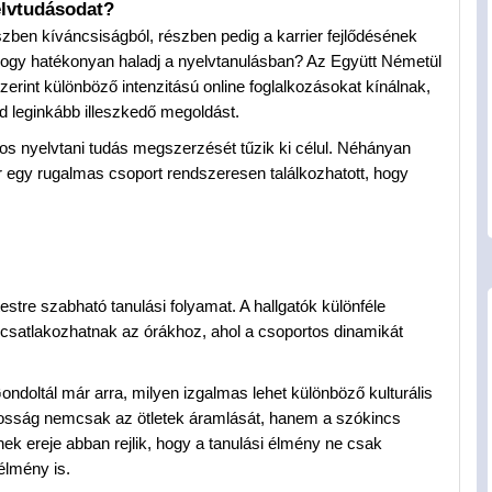
lvtudásodat?
zben kíváncsiságból, részben pedig a karrier fejlődésének
, hogy hatékonyan haladj a nyelvtanulásban? Az Együtt Németül
zerint különböző intenzitású online foglalkozásokat kínálnak,
d leginkább illeszkedő megoldást.
os nyelvtani tudás megszerzését tűzik ki célul. Néhányan
 egy rugalmas csoport rendszeresen találkozhatott, hogy
stre szabható tanulási folyamat. A hallgatók különféle
 csatlakozhatnak az órákhoz, ahol a csoportos dinamikát
ondoltál már arra, milyen izgalmas lehet különböző kulturális
tosság nemcsak az ötletek áramlását, hanem a szókincs
nek ereje abban rejlik, hogy a tanulási élmény ne csak
élmény is.