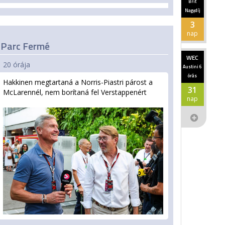
Brit
Nagydíj
3
nap
Parc Fermé
WEC
20 órája
Austini 6
órás
Hakkinen megtartaná a Norris-Piastri párost a
31
McLarennél, nem borítaná fel Verstappenért
nap