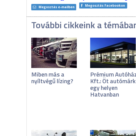
Megosztás Facebookon
Megosztás e-mailben
További cikkeink a témába
Miben más a
Prémium Autóhá
nyíltvégű lízing?
Kft.: Öt autómár
egy helyen
Hatvanban