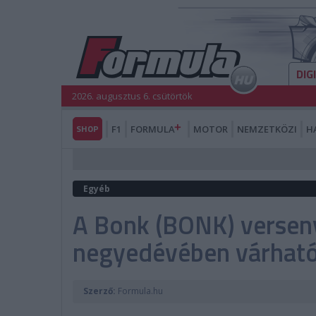
DIG
2026. augusztus 6. csütörtök
SHOP
F1
FORMULA
MOTOR
NEMZETKÖZI
H
Egyéb
A Bonk (BONK) versen
negyedévében várható
Szerző:
Formula.hu