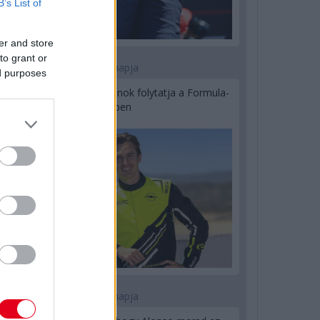
B’s List of
er and store
to grant or
1 napja
ed purposes
Újabb korábbi F2-es bajnok folytatja a Formula-
E-ben
2 napja