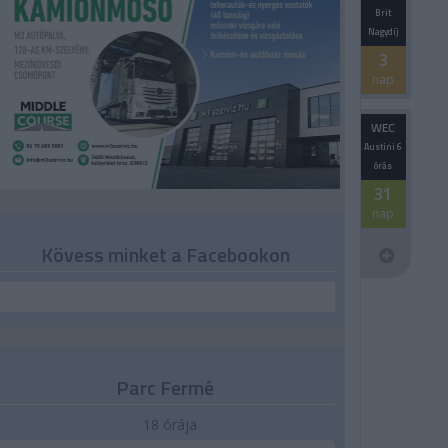
Brit
Nagydíj
3
nap
WEC
Austini 6
órás
31
nap
Kövess minket a Facebookon
Parc Fermé
18 órája