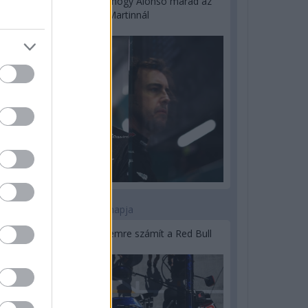
Newey biztos benne, hogy Alonso marad az
Aston Martinnál
2 napja
Lassuló fejlesztési ütemre számít a Red Bull