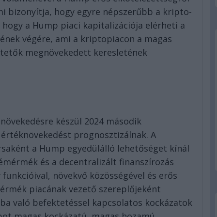
mi bizonyítja, hogy egyre népszerűbb a kripto-
 hogy a Hump piaci kapitalizációja elérheti a
vének végére, ami a kriptopiacon a magas
ktetők megnövekedett keresletének
 növekedésre készül 2024 második
 értéknövekedést prognosztizálnak. A
saként a Hump egyedülálló lehetőséget kínál
émérmék és a decentralizált finanszírozás
 funkcióival, növekvő közösségével és erős
érmék piacának vezető szereplőjeként
kba való befektetéssel kapcsolatos kockázatok
mpot magas kockázatú, magas hozamú