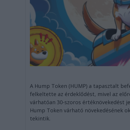
A Hump Token (HUMP) a tapasztalt bef
felkeltette az érdeklődést, mivel az el
várhatóan 30-szoros értéknövekedést je
Hump Token várható növekedésének okait
tekintik.