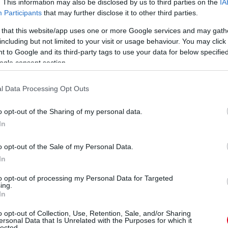
ző tényezők
. This information may also be disclosed by us to third parties on the
IA
Participants
that may further disclose it to other third parties.
örülvevő bullish hangulathoz és annak
 that this website/app uses one or more Google services and may gath
ez 2024 második negyedévében.
including but not limited to your visit or usage behaviour. You may click 
 to Google and its third-party tags to use your data for below specifi
ogle consent section.
l Data Processing Opt Outs
 fő hajtóereje a stratégiai piaci pozíció és az
 befektetők a hagyományos eszközökön túl
o opt-out of the Sharing of my personal data.
keresnek, az olyan mém érmék, mint a HUMP,
In
tú, magas hozamú potenciáljukkal. Ezenkívül
o opt-out of the Sale of my Personal Data.
zmusa és hatékony tranzakciófeldolgozása a
In
 váltott ki a kereskedők és a befektetők
to opt-out of processing my Personal Data for Targeted
lizált tőzsdéken (DEX-eken) és a közelgő 1-es
ing.
eken) történő bevezetéssel a HUMP szélesebb
In
resletet a piacon.
o opt-out of Collection, Use, Retention, Sale, and/or Sharing
ersonal Data that Is Unrelated with the Purposes for which it
lected.