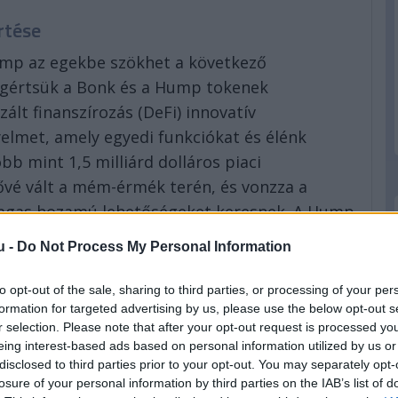
rtése
ump az egekbe szökhet a következő
gértsük a Bonk és a Hump tokenek
ált finanszírozás (DeFi) innovatív
yelmet, amely egyedi funkciókat és élénk
bb mint 1,5 milliárd dolláros piaci
lővé vált a mém-érmék terén, és vonzza a
magas hozamú lehetőségeket keresnek. A Hump
 jelent meg, kihasználva a Solana blokklánc
u -
Do Not Process My Personal Information
zakciókat kínáljon a felhasználóknak. Annak
pett piacra, a Hump felhívta a figyelmet a
to opt-out of the sale, sharing to third parties, or processing of your per
tségére és ambiciózus céljaira, amelyek célja a
formation for targeted advertising by us, please use the below opt-out s
r selection. Please note that after your opt-out request is processed y
eing interest-based ads based on personal information utilized by us or
disclosed to third parties prior to your opt-out. You may separately opt-
losure of your personal information by third parties on the IAB’s list of