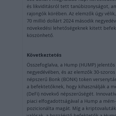
és likviditásról tett tanúbizonyságot, a
rajongók körében. Az elemzők úgy vélik,
70 millió dollárt 2024 második negyedé
növekedési lehetőségeknek kitett befe
köszönhető.
Következtetés
Összefoglalva, a Hump (HUMP) jelentős
negyedévében, és az elemzők 30-szoros
népszerű Bonk (BONK) token versenytár
a befektetőknek, hogy kihasználják a m
(DeFi) növekvő népszerűségét. Innovatív
piaci elfogadottságával a Hump a mém-
pozicionálta magát. Míg a kriptovalutá
valósak, a hozzáértő befektetők a Hu