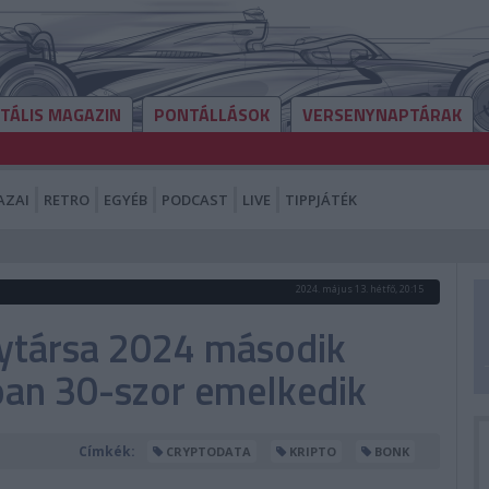
ITÁLIS MAGAZIN
PONTÁLLÁSOK
VERSENYNAPTÁRAK
AZAI
RETRO
EGYÉB
PODCAST
LIVE
TIPPJÁTÉK
2024. május 13. hétfő, 20:15
ytársa 2024 második
an 30-szor emelkedik
Címkék:
CRYPTODATA
KRIPTO
BONK