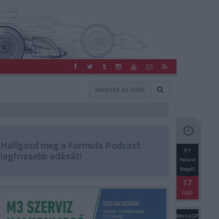
Hallgasd meg a Formula Podcast
F1
legfrissebb adását!
Holland
Nagydíj
17
nap
MotoGP