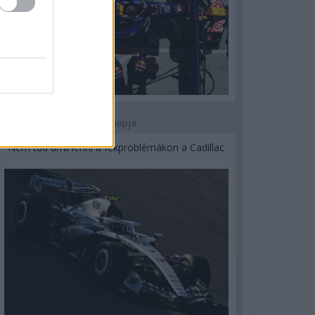
2 napja
Nem tud úrrá lenni a fékproblémákon a Cadillac