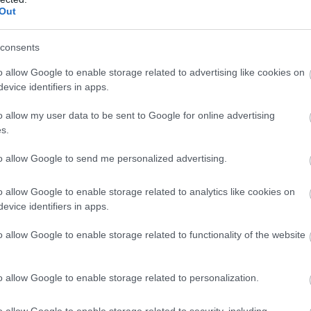
Out
ás
consents
 és elkötelezett közössége, amely
k kialakításában. Ellentétben a központosított
o allow Google to enable storage related to advertising like cookies on
evice identifiers in apps.
ány kiválasztottra korlátozódik, a HUMP
el, lehetővé téve a tokentulajdonosok számára,
o allow my user data to be sent to Google for online advertising
tratégiai döntésekben. Ez az inkluzív
s.
 között a tulajdonosi felelősség és az
to allow Google to send me personalized advertising.
 érdeklődést és elkötelezettséget ébreszt a
zben a HUMP továbbra is támogatást szerez
o allow Google to enable storage related to analytics like cookies on
 potenciálja páratlan marad a mémérmék
evice identifiers in apps.
o allow Google to enable storage related to functionality of the website
o allow Google to enable storage related to personalization.
tratégiailag pozícionálta magát
o allow Google to enable storage related to security, including