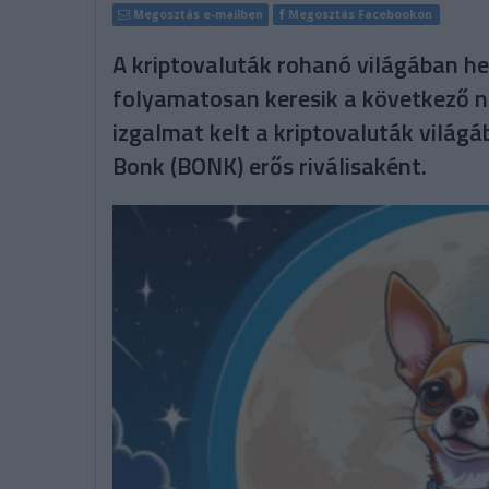
Megosztás e-mailben
Megosztás Facebookon
A kriptovaluták rohanó világában hev
folyamatosan keresik a következő na
izgalmat kelt a kriptovaluták vilá
Bonk (BONK) erős riválisaként.