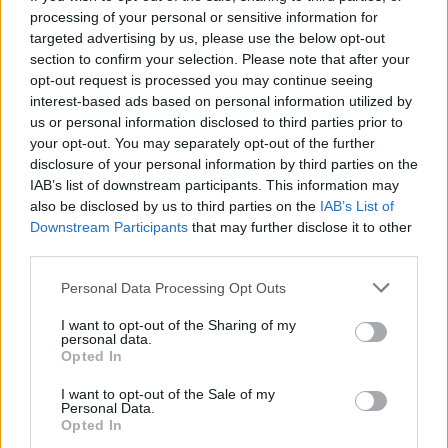
processing of your personal or sensitive information for
14 órája
targeted advertising by us, please use the below opt-out
section to confirm your selection. Please note that after your
„Jó látni, hogy közel az álom” – Camara az F1-es
opt-out request is processed you may continue seeing
pletykákról
interest-based ads based on personal information utilized by
us or personal information disclosed to third parties prior to
your opt-out. You may separately opt-out of the further
disclosure of your personal information by third parties on the
IAB’s list of downstream participants. This information may
also be disclosed by us to third parties on the
IAB’s List of
Downstream Participants
that may further disclose it to other
third parties.
Please note that this website/app uses one or more Google
Personal Data Processing Opt Outs
services and may gather and store information including but
not limited to your visit or usage behaviour. You may click to
I want to opt-out of the Sharing of my
personal data.
grant or deny consent to Google and its third-party tags to
Opted In
use your data for below specified purposes in below Google
consent section.
I want to opt-out of the Sale of my
1 napja
Personal Data.
Opted In
MotoGP: Bezzecchi közel egy másodpercet javított a