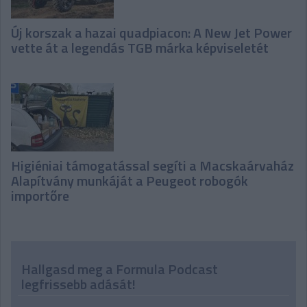
Új korszak a hazai quadpiacon: A New Jet Power
vette át a legendás TGB márka képviseletét
Higiéniai támogatással segíti a Macskaárvaház
Alapítvány munkáját a Peugeot robogók
importőre
Hallgasd meg a Formula Podcast
legfrissebb adását!