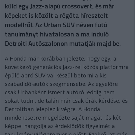
küld egy Jazz-alapú crossovert, és már
képeket is közölt a régóta híresztelt
modellről. Az Urban SUV néven futó
tanulmányt hivatalosan a ma induló
Detroiti Autószalonon mutatják majd be.
A Honda már korábban jelezte, hogy egy, a
következő generációs Jazz-zel közös platformra
épülő apró SUV-val készül betörni a kis
szabadidő-autók szegmensébe. Az egyelőre
csak Urbanként ismert autóról eddig nem
sokat tudni, de talán már csak órák kérdése, és
Detroitban leleplezik végre. A Honda
mindenesetre megelőzte saját magát, és két
képpel hangolja az érdeklődők figyelmét a
tanulmány világpremierje előtt. Ezekről az már