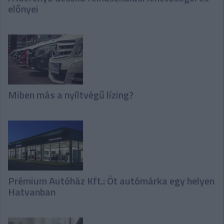
előnyei
Miben más a nyíltvégű lízing?
Prémium Autóház Kft.: Öt autómárka egy helyen
Hatvanban