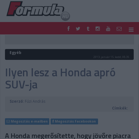
F1
PARC FERMÉ
FORMULA
MOTOR
Egyéb
NEMZETKÖZI
HAZAI
2013. január 15. kedd, 08:35
RETRO
EGYÉB
Ilyen lesz a Honda apró
PODCAST
SHOP
SUV-ja
LIVE
TIPPJÁTÉK
DIGITÁLIS MAGAZIN
PONTÁLLÁSOK
VERSENYNAPTÁRAK
Szerző:
Fűzi András
Címkék:
Megosztás e-mailben
Megosztás Facebookon
A Honda megerősítette, hogy jövőre piacra