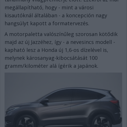
megállapítható, hogy - mint a városi
kisautóknál általában - a koncepción nagy
hangsúlyt kapott a formatervezés.
A motorpaletta valószínűleg szorosan kötődik
majd az új Jazzéhez, így - a nevesincs modell -
kapható lesz a Honda új 1,6-os dízelével is,
melynek károsanyag-kibocsátását 100
gramm/kilométer alá ígérik a japánok.