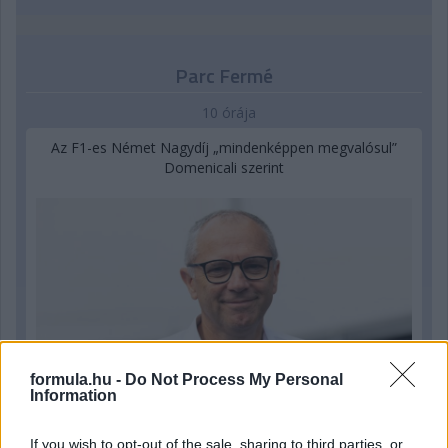
Parc Fermé
10 órája
Az F1-es Német Nagydíj „mindenképpen megvalósul”
Domenicali szerint
formula.hu -
Do Not Process My Personal
Information
If you wish to opt-out of the sale, sharing to third parties, or