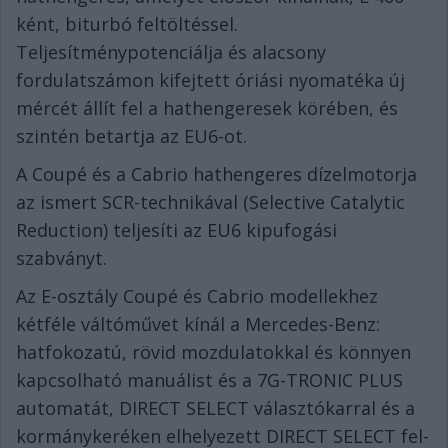
ként, biturbó feltöltéssel.
Teljesítménypotenciálja és alacsony
fordulatszámon kifejtett óriási nyomatéka új
mércét állít fel a hathengeresek körében, és
szintén betartja az EU6-ot.
A Coupé és a Cabrio hathengeres dízelmotorja
az ismert SCR-technikával (Selective Catalytic
Reduction) teljesíti az EU6 kipufogási
szabványt.
Az E-osztály Coupé és Cabrio modellekhez
kétféle váltóművet kínál a Mercedes-Benz:
hatfokozatú, rövid mozdulatokkal és könnyen
kapcsolható manuálist és a 7G-TRONIC PLUS
automatát, DIRECT SELECT választókarral és a
kormánykeréken elhelyezett DIRECT SELECT fel-