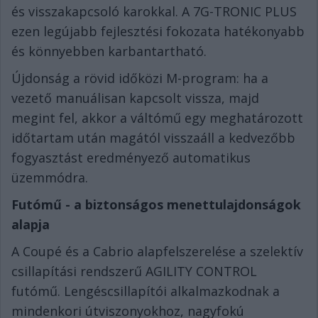
és visszakapcsoló karokkal. A 7G-TRONIC PLUS
ezen legújabb fejlesztési fokozata hatékonyabb
és könnyebben karbantartható.
Újdonság a rövid időközi M-program: ha a
vezető manuálisan kapcsolt vissza, majd
megint fel, akkor a váltómű egy meghatározott
időtartam után magától visszaáll a kedvezőbb
fogyasztást eredményező automatikus
üzemmódra.
Futóm
ű
- a biztonságos menettulajdonságok
alapja
A Coupé és a Cabrio alapfelszerelése a szelektív
csillapítási rendszerű AGILITY CONTROL
futómű. Lengéscsillapítói alkalmazkodnak a
mindenkori útviszonyokhoz, nagyfokú