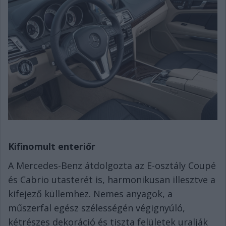
Kifinomult enteri
ő
r
A Mercedes-Benz átdolgozta az E-osztály Coupé
és Cabrio utasterét is, harmonikusan illesztve a
kifejező küllemhez. Nemes anyagok, a
műszerfal egész szélességén végignyúló,
kétrészes dekoráció és tiszta felületek uralják