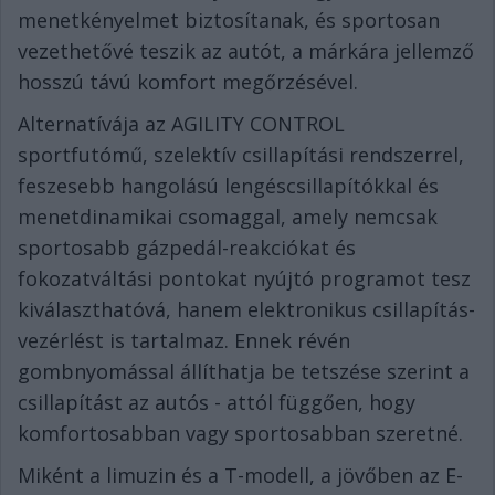
menetkényelmet biztosítanak, és sportosan
vezethetővé teszik az autót, a márkára jellemző
hosszú távú komfort megőrzésével.
Alternatívája az AGILITY CONTROL
sportfutómű, szelektív csillapítási rendszerrel,
feszesebb hangolású lengéscsillapítókkal és
menetdinamikai csomaggal, amely nemcsak
sportosabb gázpedál-reakciókat és
fokozatváltási pontokat nyújtó programot tesz
kiválaszthatóvá, hanem elektronikus csillapítás-
vezérlést is tartalmaz. Ennek révén
gombnyomással állíthatja be tetszése szerint a
csillapítást az autós - attól függően, hogy
komfortosabban vagy sportosabban szeretné.
Miként a limuzin és a T-modell, a jövőben az E-