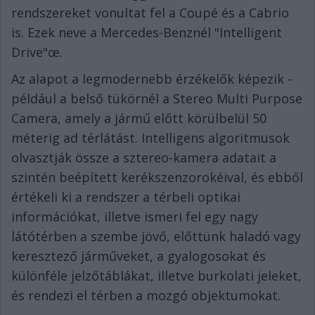
rendszereket vonultat fel a Coupé és a Cabrio
is. Ezek neve a Mercedes-Benznél "Intelligent
Drive"œ.
Az alapot a legmodernebb érzékelők képezik -
például a belső tükörnél a Stereo Multi Purpose
Camera, amely a jármű előtt körülbelül 50
méterig ad térlátást. Intelligens algoritmusok
olvasztják össze a sztereo-kamera adatait a
szintén beépített kerékszenzorokéival, és ebből
értékeli ki a rendszer a térbeli optikai
információkat, illetve ismeri fel egy nagy
látótérben a szembe jövő, előttünk haladó vagy
keresztező járműveket, a gyalogosokat és
különféle jelzőtáblákat, illetve burkolati jeleket,
és rendezi el térben a mozgó objektumokat.