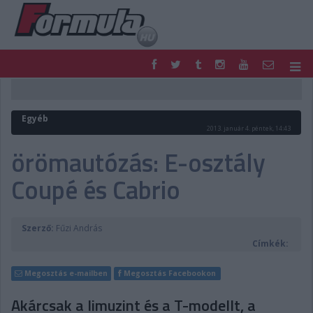
F1
PARC FERMÉ
FORMULA
MOTOR
Egyéb
NEMZETKÖZI
HAZAI
2013. január 4. péntek, 14:43
RETRO
EGYÉB
örömautózás: E-osztály
PODCAST
SHOP
Coupé és Cabrio
LIVE
TIPPJÁTÉK
DIGITÁLIS MAGAZIN
PONTÁLLÁSOK
VERSENYNAPTÁRAK
Szerző:
Fűzi András
Címkék:
Megosztás e-mailben
Megosztás Facebookon
Akárcsak a limuzint és a T-modellt, a