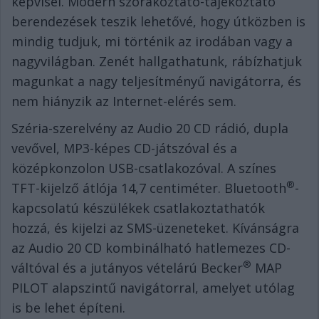
képvisel. Modern szórakoztató-tájékoztató
berendezések teszik lehetővé, hogy útközben is
mindig tudjuk, mi történik az irodában vagy a
nagyvilágban. Zenét hallgathatunk, rábízhatjuk
magunkat a nagy teljesítményű navigátorra, és
nem hiányzik az Internet-elérés sem.
Széria-szerelvény az Audio 20 CD rádió, dupla
vevővel, MP3-képes CD-játszóval és a
középkonzolon USB-csatlakozóval. A színes
®
TFT-kijelző átlója 14,7 centiméter. Bluetooth
-
kapcsolatú készülékek csatlakoztathatók
hozzá, és kijelzi az SMS-üzeneteket. Kívánságra
az Audio 20 CD kombinálható hatlemezes CD-
®
váltóval és a jutányos vételárú Becker
MAP
PILOT alapszintű navigátorral, amelyet utólag
is be lehet építeni.