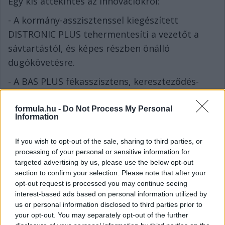
Egy kis áttekintés az innovációkról:
- A kormány-asszisztenssel kiegészített
DISTRONIC PLUS tehermentesíti a vezetőt a
sávtartástól, és képes részben önálló
dugókövetésre.
- A BAS PLUS fékasszisztens, kereszteződés-
asszisztenssel, most először képes felismerni a
keresztező forgalmat és gyalogosokat, majd e
formula.hu -
Do Not Process My Personal
Information
jelek alapján fokozni a jármű fékerejét.
®
- A PRE-SAFE
fék egy vészhelyzet felismerése
If you wish to opt-out of the sale, sharing to third parties, or
processing of your personal or sensitive information for
után 50 km/órás sebességig önálló fékezéssel
targeted advertising by us, please use the below opt-out
előzi meg a balesetet.
section to confirm your selection. Please note that after your
opt-out request is processed you may continue seeing
®
- A PRE-SAFE
PLUS felismeri a hátulról jövő
interest-based ads based on personal information utilized by
ráfutásos baleseti veszélyt: a követő jármű
us or personal information disclosed to third parties prior to
your opt-out. You may separately opt-out of the further
vezetőjét a hátsó vészvillogó gyorsított