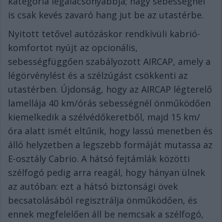
kategória legalacsonyabbja; nagy sebességnél
is csak kevés zavaró hang jut be az utastérbe.
Nyitott tetővel autózáskor rendkívüli kabrió-
komfortot nyújt az opcionális,
sebességfüggően szabályozott AIRCAP, amely a
légörvénylést és a szélzúgást csökkenti az
utastérben. Újdonság, hogy az AIRCAP légterelő
lamellája 40 km/órás sebességnél önműködően
kiemelkedik a szélvédőkeretből, majd 15 km/
óra alatt ismét eltűnik, hogy lassú menetben és
álló helyzetben a legszebb formáját mutassa az
E-osztály Cabrio. A hátsó fejtámlák közötti
szélfogó pedig arra reagál, hogy hányan ülnek
az autóban: ezt a hátsó biztonsági övek
becsatolásából regisztrálja önműködően, és
ennek megfelelően áll be nemcsak a szélfogó,