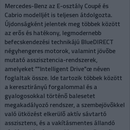
Mercedes-Benz az E-osztály Coupé és
Cabrio modelljét is teljesen átdolgozta.
Újdonságként jelentek meg többek között
az erős és hatékony, legmodernebb
befecskendezési technikájú BlueDIRECT
négyhengeres motorok, valamint jövőbe
mutató asszisztencia-rendszerek,
amelyeket ""Intelligent Drive"œ néven
foglaltak össze. Ide tartozik többek között
a keresztirányú forgalommal és a
gyalogosokkal történő balesetet
megakadályozó rendszer, a szembejövőkkel
való ütközést elkerülő aktív sávtartó
asszisztens, és a vakításmentes állandó