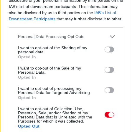
disclosure of your personal information by third parties on the
®
villogásával figyelmezteti, majd a PRE-SAFE
IAB’s list of downstream participants. This information may
rendszer utasvédelmi intézkedéseket vezet be,
also be disclosed by us to third parties on the
IAB’s List of
Downstream Participants
that may further disclose it to other
illetve hátulról jövő ütközés után befékezi az
third parties.
álló járművet a másodlagos ütközések
Please note that this website/app uses one or more Google
elkerülése érdekében.
Personal Data Processing Opt Outs
services and may gather and store information including but
- Az aktív sávtartó asszisztens már felismeri a
not limited to your visit or usage behaviour. You may click to
I want to opt-out of the Sharing of my
personal data.
grant or deny consent to Google and its third-party tags to
foglalt szomszédos forgalmi sávot is, többek
Opted In
use your data for below specified purposes in below Google
között a szembejövő forgalom figyelésével.
consent section.
I want to opt-out of the Sale of my
Ütközésveszély esetén a szaggatott vonal
Personal Data.
Opted In
átlépését is megakadályozza féloldali
I want to opt-out of processing my
fékezéssel, tehát optimálisan egészíti ki az
Personal Data for Targeted Advertising.
aktív holttér-figyelő rendszert.
Opted In
- Az adaptív távfény-asszisztens PLUS azáltal
I want to opt-out of Collection, Use,
Retention, Sale, and/or Sharing of my
teszi lehetővé a távfény tartós használatát,
Personal Data that Is Unrelated with the
Purposes for which it was collected.
hogy a többi járműnek kitakarja a fénykéve
Opted Out