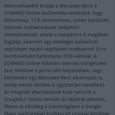
Alternatívaként kínálja a Mercedes-Benz a
COMAND Online multimédia-rendszert, nagy
felbontású, 17,8 centiméteres, színes kijelzővel,
Internet-csatlakozással, beépített
merevlemezzel, amely a navigátort is magában
foglalja, valamint egy esetleges balesetnél
segítséget nyújtó segélyhívó rendszerrel. Ez is
kombinálható hatlemezes DVD-váltóval. A
COMAND Online kötetlen Internet-böngészést
tesz lehetővé a jármű álló helyzetében, vagy
előhívható egy Mercedes-Benz alkalmazás is,
amely menet közben is egyszerűen kezelhető.
Az integrált alkalmazások közé tartozik a
Googleâ„¢ lokális keresés és időjárás-jelentés,
illetve az előzőleg a számítógépen a Google
Maps segítségével konfigurált útvonal letöltése