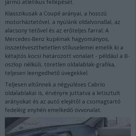
jármű atletikus fellépését.
Klasszikusak a Coupé arányai, a hosszú
motorháztetővel, a nyúlánk oldalvonallal, az
alacsony tetővel és az erőteljes farral. A
Mercedes-Benz kupéinak hagyományos,
összetéveszthetetlen stíluselemei emelik ki a
kétajtós kocsi határozott vonalait - például a B-
oszlop nélküli, töretlen oldalablak-grafika,
teljesen leengedhető üvegekkel.
Teljesen eltűnnek a négyüléses Cabrio
oldalablakai is, érvényre juttatva a letisztult
arányokat és az autó elejétől a csomagtartó
fedeléig enyhén emelkedő övvonalat.