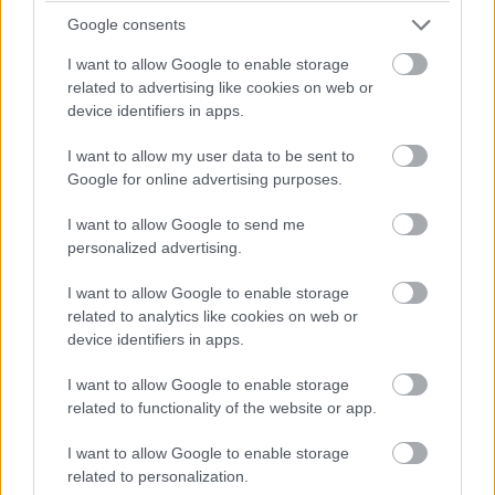
megfelelő részét, miközben a távfény
Google consents
folyamatosan bekapcsolt állapotban marad.
I want to allow Google to enable storage
- Az aktív parkoló-asszisztens automatikus
related to advertising like cookies on web or
kormányzással és fékezéssel manőverez be az
device identifiers in apps.
úttal párhuzamos és merőleges üres helyre.
I want to allow my user data to be sent to
Google for online advertising purposes.
- A táblafelismerő rendszer már nemcsak a
sebességkorlátozásokat ismeri fel, hanem az
I want to allow Google to send me
előzési tilalmat és a megfelelő feloldó táblákat
personalized advertising.
is. Megfelelően kitáblázott behajtási tilalomra
I want to allow Google to enable storage
optikai és akusztikai figyelmeztetést ad.
related to analytics like cookies on web or
device identifiers in apps.
- A 360 fokos kamera a jármű mind a négy
oldalát figyeli, és homogén körlátást ad
I want to allow Google to enable storage
virtuális madártávlatból - mintha felülről
related to functionality of the website or app.
néznénk az autót és közvetlen környezetét.
I want to allow Google to enable storage
Parkoláskor és manőverezéskor dinamikus
related to personalization.