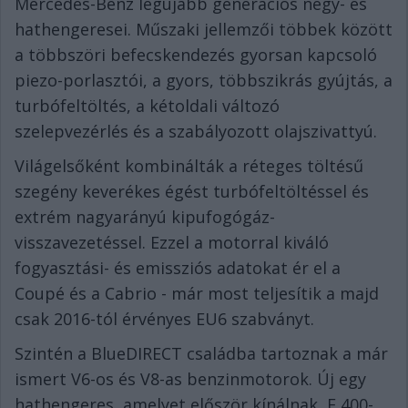
Mercedes-Benz legújabb generációs négy- és
hathengeresei. Műszaki jellemzői többek között
a többszöri befecskendezés gyorsan kapcsoló
piezo-porlasztói, a gyors, többszikrás gyújtás, a
turbófeltöltés, a kétoldali változó
szelepvezérlés és a szabályozott olajszivattyú.
Világelsőként kombinálták a réteges töltésű
szegény keverékes égést turbófeltöltéssel és
extrém nagyarányú kipufogógáz-
visszavezetéssel. Ezzel a motorral kiváló
fogyasztási- és emissziós adatokat ér el a
Coupé és a Cabrio - már most teljesítik a majd
csak 2016-tól érvényes EU6 szabványt.
Szintén a BlueDIRECT családba tartoznak a már
ismert V6-os és V8-as benzinmotorok. Új egy
hathengeres, amelyet először kínálnak, E 400-