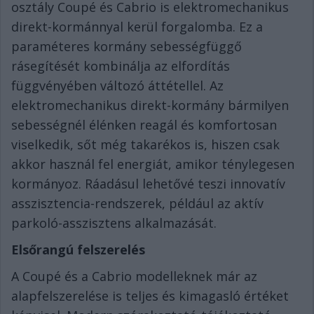
osztály Coupé és Cabrio is elektromechanikus
direkt-kormánnyal kerül forgalomba. Ez a
paraméteres kormány sebességfüggő
rásegítését kombinálja az elfordítás
függvényében változó áttétellel. Az
elektromechanikus direkt-kormány bármilyen
sebességnél élénken reagál és komfortosan
viselkedik, sőt még takarékos is, hiszen csak
akkor használ fel energiát, amikor ténylegesen
kormányoz. Ráadásul lehetővé teszi innovatív
asszisztencia-rendszerek, például az aktív
parkoló-asszisztens alkalmazását.
Els
ő
rangú felszerelés
A Coupé és a Cabrio modelleknek már az
alapfelszerelése is teljes és kimagasló értéket