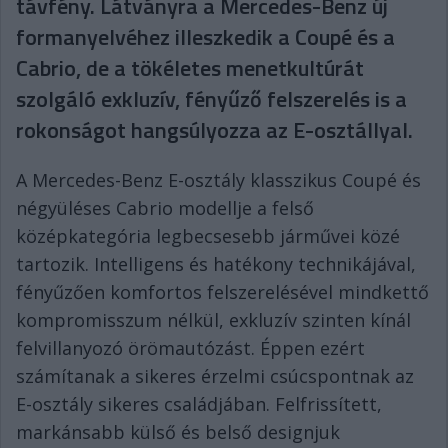
távfény. Látványra a Mercedes-Benz új
formanyelvéhez illeszkedik a Coupé és a
Cabrio, de a tökéletes menetkultúrát
szolgáló exkluzív, fényűző felszerelés is a
rokonságot hangsúlyozza az E-osztállyal.
A Mercedes-Benz E-osztály klasszikus Coupé és
négyüléses Cabrio modellje a felső
középkategória legbecsesebb járművei közé
tartozik. Intelligens és hatékony technikájával,
fényűzően komfortos felszerelésével mindkettő
kompromisszum nélkül, exkluzív szinten kínál
felvillanyozó örömautózást. Éppen ezért
számítanak a sikeres érzelmi csúcspontnak az
E-osztály sikeres családjában. Felfrissített,
markánsabb külső és belső designjuk