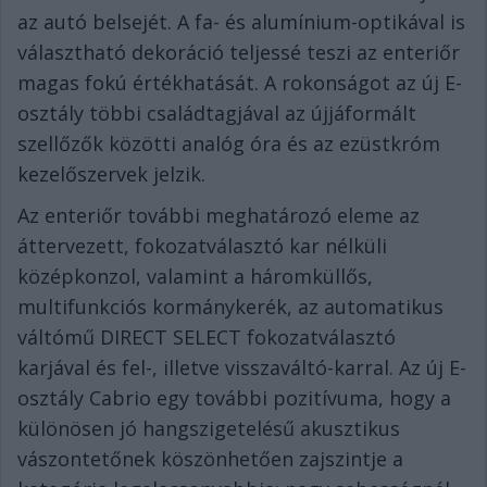
az autó belsejét. A fa- és alumínium-optikával is
választható dekoráció teljessé teszi az enteriőr
magas fokú értékhatását. A rokonságot az új E-
osztály többi családtagjával az újjáformált
szellőzők közötti analóg óra és az ezüstkróm
kezelőszervek jelzik.
Az enteriőr további meghatározó eleme az
áttervezett, fokozatválasztó kar nélküli
középkonzol, valamint a háromküllős,
multifunkciós kormánykerék, az automatikus
váltómű DIRECT SELECT fokozatválasztó
karjával és fel-, illetve visszaváltó-karral. Az új E-
osztály Cabrio egy további pozitívuma, hogy a
különösen jó hangszigetelésű akusztikus
vászontetőnek köszönhetően zajszintje a