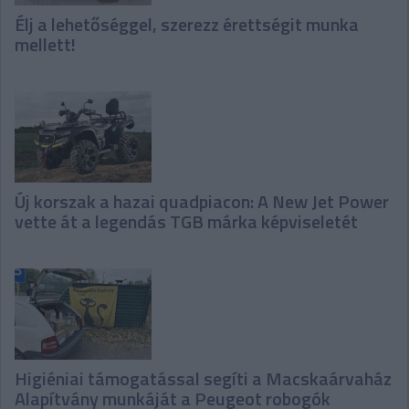
Élj a lehetőséggel, szerezz érettségit munka
mellett!
Új korszak a hazai quadpiacon: A New Jet Power
vette át a legendás TGB márka képviseletét
Higiéniai támogatással segíti a Macskaárvaház
Alapítvány munkáját a Peugeot robogók