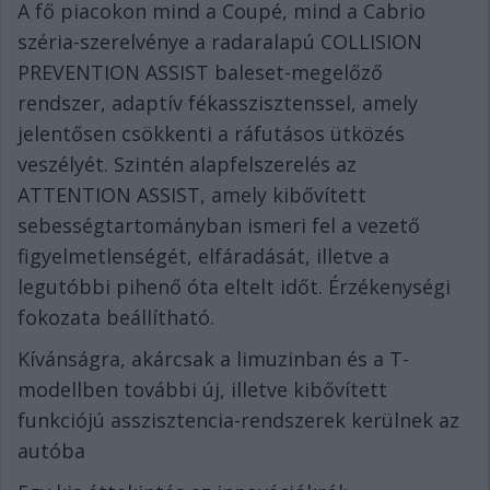
A fő piacokon mind a Coupé, mind a Cabrio
széria-szerelvénye a radaralapú COLLISION
PREVENTION ASSIST baleset-megelőző
rendszer, adaptív fékasszisztenssel, amely
jelentősen csökkenti a ráfutásos ütközés
veszélyét. Szintén alapfelszerelés az
ATTENTION ASSIST, amely kibővített
sebességtartományban ismeri fel a vezető
figyelmetlenségét, elfáradását, illetve a
legutóbbi pihenő óta eltelt időt. Érzékenységi
fokozata beállítható.
Kívánságra, akárcsak a limuzinban és a T-
modellben további új, illetve kibővített
funkciójú asszisztencia-rendszerek kerülnek az
autóba