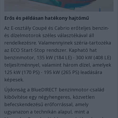
Er
ő
s és példásan hatékony hajtóm
ű
Az E-osztály Coupé és Cabrio erőteljes benzin-
és dízelmotorok széles választékával áll
rendelkezésre. Valamennyinek széria-tartozéka
az ECO Start-Stop rendszer. Kapható hat
benzinmotor, 135 kW (184 LE) - 300 kW (408 LE)
teljesítménnyel, valamint három dízel, amelyek
125 kW (170 PS) - 195 kW (265 PS) leadására
képesek.
Újdonság a BlueDIRECT benzinmotor-család
kibővítése egy négyhengeres, közvetlen
befecskendezésű erőforrással, amely
ugyanazon a technikán alapul, mint a