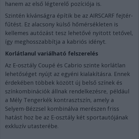
hanem az első légterelő pozíciója is.
Szintén kívánságra építik be az AIRSCARF fejtér-
fűtést. Ez alacsony külső hőmérsékleten is
kellemes autózást tesz lehetővé nyitott tetővel,
így meghosszabbítja a kabriós idényt.
Korlátlanul variálható felszerelés
Az E-osztály Coupé és Cabrio szinte korlátlan
lehetőséget nyújt az egyéni kialakításra. Ennek
érdekében többek között új belső színek és
színkombinációk állnak rendelkezésre, például
a Mély Tengerkék kontrasztszín, amely a
Selyem-Bézzsel kombinálva merészen friss
hatást hoz be az E-osztály két sportautójának
exkluzív utasterébe.