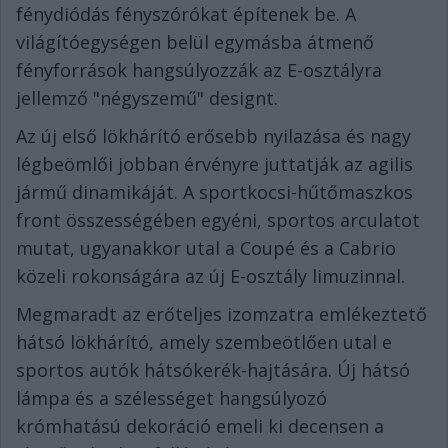
fénydiódás fényszórókat építenek be. A
világítóegységen belül egymásba átmenő
fényforrások hangsúlyozzák az E-osztályra
jellemző "négyszemű" designt.
Az új első lökhárító erősebb nyilazása és nagy
légbeömlői jobban érvényre juttatják az agilis
jármű dinamikáját. A sportkocsi-hűtőmaszkos
front összességében egyéni, sportos arculatot
mutat, ugyanakkor utal a Coupé és a Cabrio
közeli rokonságára az új E-osztály limuzinnal.
Megmaradt az erőteljes izomzatra emlékeztető
hátsó lökhárító, amely szembeötlően utal e
sportos autók hátsókerék-hajtására. Új hátsó
lámpa és a szélességet hangsúlyozó
krómhatású dekoráció emeli ki decensen a