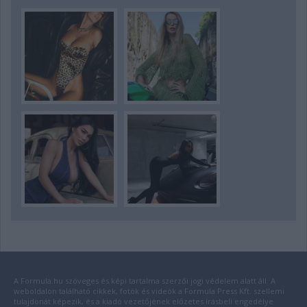
A Formula.hu szöveges és képi tartalma szerzői jogi védelem alatt áll. A
weboldalon található cikkek, fotók és videók a Formula Press Kft. szellemi
tulajdonát képezik, és a kiadó vezetőjének előzetes írásbeli engedélye