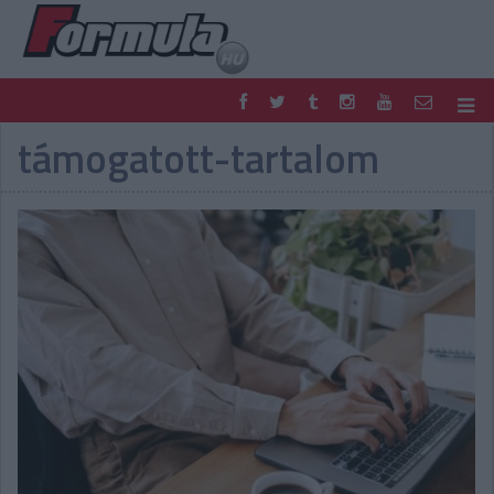
támogatott-tartalom
F1
PARC FERMÉ
FORMULA
MOTOR
NEMZETKÖZI
HAZAI
RETRO
EGYÉB
PODCAST
SHOP
LIVE
TIPPJÁTÉK
DIGITÁLIS MAGAZIN
PONTÁLLÁSOK
VERSENYNAPTÁRAK