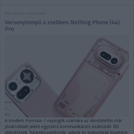
2026. június 18. csütörtök, 08:54
Versenytempó a zsebben: Nothing Phone (4a)
Pro
A modern Formula–1-rajongók számára az okostelefon már
jóval többet jelent egyszerű kommunikációs eszköznél. Élő
időmérések, futamközvetítések, videók és statisztikák követése