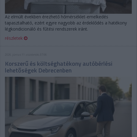
Az elmúlt években érezhető hőmérséklet-emelkedés
tapasztalható, ezért egyre nagyobb az érdeklődés a hatékony
légkondicionáló és fűtési rendszerek iránt.
részletek
2026. június 11. csütörtök, 07:06
Korszerű és költséghatékony autóbérlési
lehetőségek Debrecenben