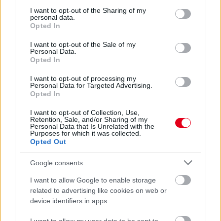
services and may gather and store information including but
not limited to your visit or usage behaviour. You may click to
I want to opt-out of the Sharing of my
personal data.
grant or deny consent to Google and its third-party tags to
Opted In
use your data for below specified purposes in below Google
consent section.
I want to opt-out of the Sale of my
Personal Data.
A cég alapítása izgalmas, ám kihívásokkal teli folyamat, amely
Opted In
során számos fontos döntést kell meghoznia. A különböző
I want to opt-out of processing my
cégformák közötti választás az egyik leglényegesebb lépés,
Personal Data for Targeted Advertising.
hiszen meghatározza a vállalkozása jogi, pénzügyi, valamint
Opted In
adózási kereteit.
I want to opt-out of Collection, Use,
részletek
Retention, Sale, and/or Sharing of my
Personal Data that Is Unrelated with the
Purposes for which it was collected.
Opted Out
előző hírek
következő hírek
Google consents
I want to allow Google to enable storage
Hallgasd meg a Formula Podcast
related to advertising like cookies on web or
legfrissebb adását!
device identifiers in apps.