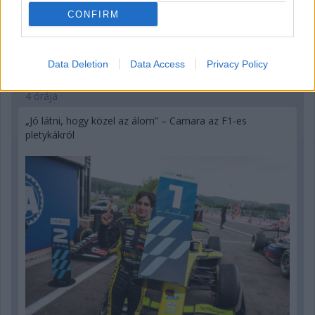
CONFIRM
Data Deletion
Data Access
Privacy Policy
4 órája
„Jó látni, hogy közel az álom” – Camara az F1-es
pletykákról