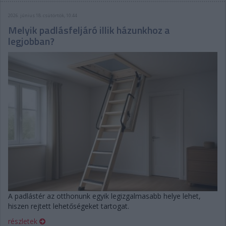
2026. június 18. csütörtök, 10:44
Melyik padlásfeljáró illik házunkhoz a
legjobban?
A padlástér az otthonunk egyik legizgalmasabb helye lehet,
hiszen rejtett lehetőségeket tartogat.
részletek