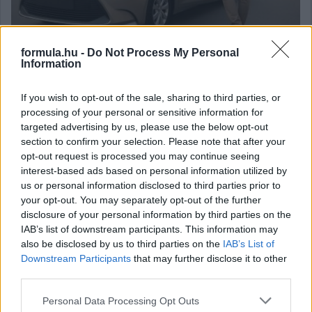
formula.hu -
Do Not Process My Personal
Az autóbérlés egyre népszerűbb választás azok körében, akik
Information
szeretnék élvezni egy modern és jól karbantartott jármű
használatát jelentős elkötelezettség nélkül.
If you wish to opt-out of the sale, sharing to third parties, or
részletek
processing of your personal or sensitive information for
targeted advertising by us, please use the below opt-out
section to confirm your selection. Please note that after your
2026. június 11. csütörtök, 06:39
opt-out request is processed you may continue seeing
Hatékony cégalapítás Magyarországon: lépések
interest-based ads based on personal information utilized by
és lehetőségek
us or personal information disclosed to third parties prior to
your opt-out. You may separately opt-out of the further
disclosure of your personal information by third parties on the
IAB’s list of downstream participants. This information may
also be disclosed by us to third parties on the
IAB’s List of
Downstream Participants
that may further disclose it to other
third parties.
Please note that this website/app uses one or more Google
Personal Data Processing Opt Outs