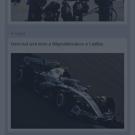
4 napja
Nem tud úrrá lenni a fékproblémákon a Cadillac