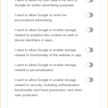
I want to allow my user data to be sent to
Google for online advertising purposes.
Kövess minket a Facebookon
I want to allow Google to send me
personalized advertising.
I want to allow Google to enable storage
related to analytics like cookies on web or
device identifiers in apps.
Parc Fermé
I want to allow Google to enable storage
22 perce
related to functionality of the website or app.
Az F1-es Német Nagydíj „mindenképpen megvalósul”
I want to allow Google to enable storage
Domenicali szerint
related to personalization.
I want to allow Google to enable storage
related to security, including authentication
functionality and fraud prevention, and other
user protection.