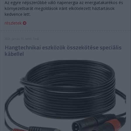
Az egyre népszerűbbé váló napenergia az energiatakarékos és
környezetbarát megoldások iránt elkötelezett háztartások
kedvence lett.
részletek
2026. június 15. hétfő, 14:42
Hangtechnikai eszközök összekötése speciális
kábellel