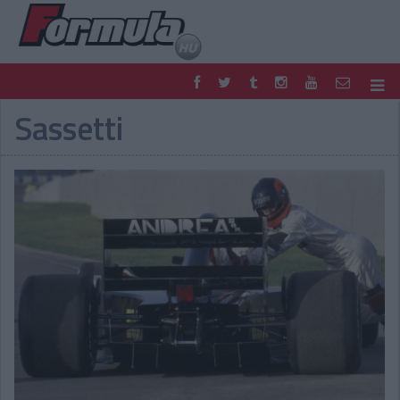
Sassetti
F1
PARC FERMÉ
FORMULA
MOTOR
NEMZETKÖZI
HAZAI
RETRO
EGYÉB
PODCAST
SHOP
LIVE
TIPPJÁTÉK
DIGITÁLIS MAGAZIN
PONTÁLLÁSOK
VERSENYNAPTÁRAK