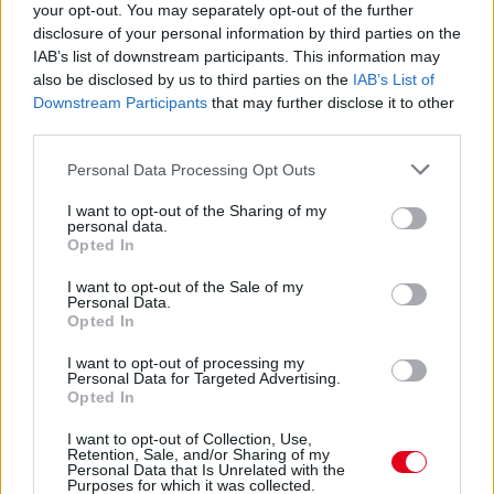
your opt-out. You may separately opt-out of the further
disclosure of your personal information by third parties on the
IAB’s list of downstream participants. This information may
also be disclosed by us to third parties on the
IAB’s List of
Downstream Participants
that may further disclose it to other
third parties.
2 napja
Please note that this website/app uses one or more Google
Personal Data Processing Opt Outs
Montoya szerint Antonelli kedvessége sem segít
services and may gather and store information including but
Russellen
not limited to your visit or usage behaviour. You may click to
I want to opt-out of the Sharing of my
personal data.
grant or deny consent to Google and its third-party tags to
Opted In
use your data for below specified purposes in below Google
consent section.
I want to opt-out of the Sale of my
Personal Data.
Opted In
I want to opt-out of processing my
Personal Data for Targeted Advertising.
Opted In
I want to opt-out of Collection, Use,
Retention, Sale, and/or Sharing of my
Personal Data that Is Unrelated with the
Purposes for which it was collected.