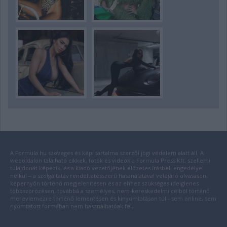
A Formula.hu szöveges és képi tartalma szerzői jogi védelem alatt áll. A
weboldalon található cikkek, fotók és videók a Formula Press Kft. szellemi
tulajdonát képezik, és a kiadó vezetőjének előzetes írásbeli engedélye
nélkül – a szolgáltatás rendeltetésszerű használatával velejáró olvasáson,
képernyőn történő megjelenítésen és az ehhez szükséges ideiglenes
többszörözésen, továbbá a személyes, nem-kereskedelmi célból történő
merevlemezre történő lementésen és kinyomtatáson túl - sem online, sem
nyomtatott formában nem használhatóak fel.