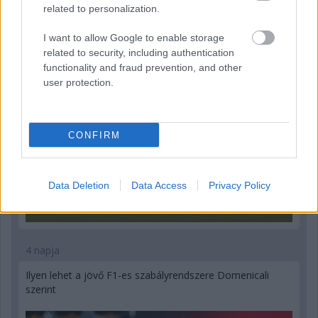
Megvan, mikor kezdődik az F1-es Bahreini Nagydíj
related to personalization.
Malajziában
I want to allow Google to enable storage
related to security, including authentication
functionality and fraud prevention, and other
user protection.
CONFIRM
Data Deletion
Data Access
Privacy Policy
4 napja
Ilyen lehet a jövő F1-es szabályrendszere Domenicali
szerint