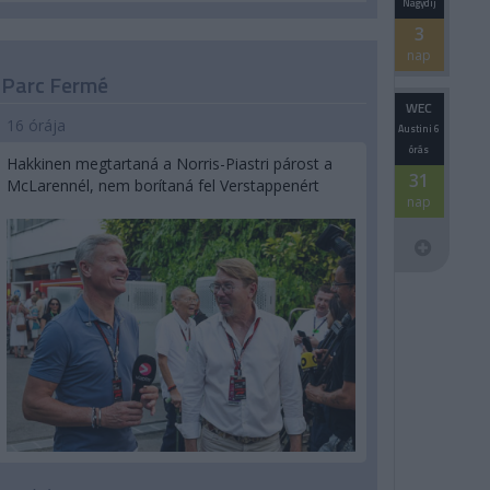
Nagydíj
3
nap
Parc Fermé
WEC
16 órája
Austini 6
órás
Hakkinen megtartaná a Norris-Piastri párost a
31
McLarennél, nem borítaná fel Verstappenért
nap