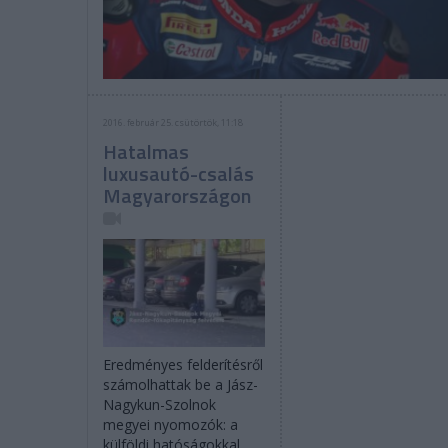
2016. február 25. csütörtök, 11:18
Hatalmas
luxusautó-csalás
Magyarországon
Eredményes felderítésről
számolhattak be a Jász-
Nagykun-Szolnok
megyei nyomozók: a
külföldi hatóságokkal