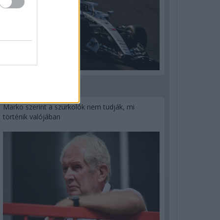
3 napja
Marko szerint a szurkolók nem tudják, mi
történik valójában