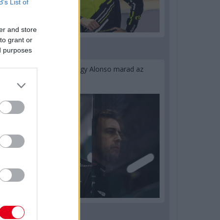
B’s List of
er and store
to grant or
ed purposes
1 napja
Newey biztos benne, hogy Alonso marad az
Aston Martinnál
2 napja