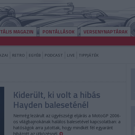
ITÁLIS MAGAZIN
PONTÁLLÁSOK
VERSENYNAPTÁRAK
AZAI
RETRO
EGYÉB
PODCAST
LIVE
TIPPJÁTÉK
Kiderült, ki volt a hibás
Hayden baleseténél
Nemrég lezárult az ügyészségi eljárás a MotoGP 2006-
os világbajnokának halálos balesetével kapcsolatban: a
hatóságok arra jutottak, hogy mindkét fél egyaránt
hibázott az ütközésnél.