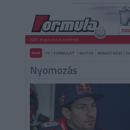
DIG
2026. augusztus 6. csütörtök
SHOP
F1
FORMULA
MOTOR
NEMZETKÖZI
H
Nyomozás