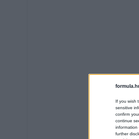
formula.h
If you wish 
sensitive in
confirm you
continue se
information 
further disc