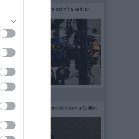
Lassuló fejlesztési ütemre számít a Red Bull
2 napja
Nem tud úrrá lenni a fékproblémákon a Cadillac