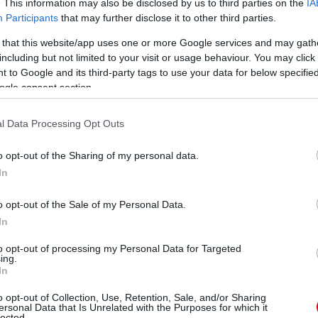
. This information may also be disclosed by us to third parties on the
IA
Participants
that may further disclose it to other third parties.
 that this website/app uses one or more Google services and may gath
including but not limited to your visit or usage behaviour. You may click 
 to Google and its third-party tags to use your data for below specifi
ogle consent section.
l Data Processing Opt Outs
o opt-out of the Sharing of my personal data.
In
o opt-out of the Sale of my Personal Data.
In
to opt-out of processing my Personal Data for Targeted
ing.
In
o opt-out of Collection, Use, Retention, Sale, and/or Sharing
ersonal Data that Is Unrelated with the Purposes for which it
lected.