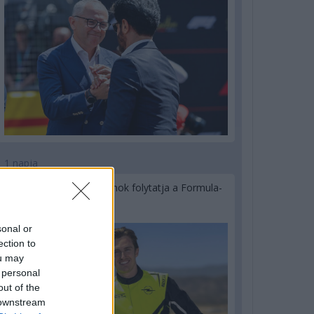
1 napja
Újabb korábbi F2-es bajnok folytatja a Formula-
E-ben
sonal or
ection to
ou may
 personal
out of the
 downstream