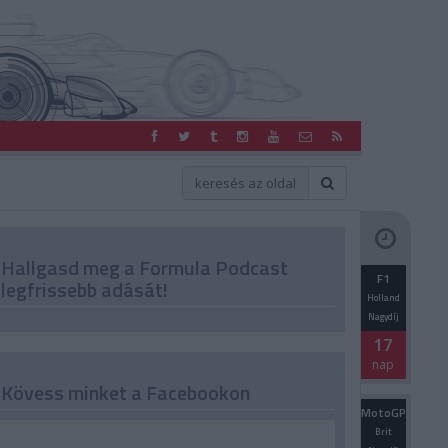
Hallgasd meg a Formula Podcast
F1
legfrissebb adását!
Holland
Nagydíj
17
nap
Kövess minket a Facebookon
MotoGP
Brit