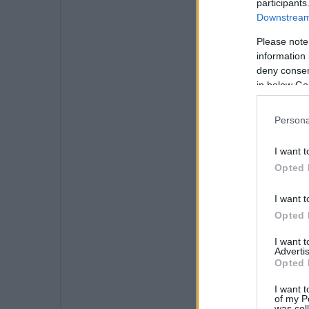
participants
Downstream 
Please note
information 
deny consent
in below Go
Persona
I want t
Opted 
I want t
Opted 
I want 
Advertis
Opted 
I want t
of my P
was col