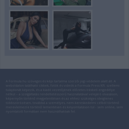
A Formula.hu szöveges és képi tartalma szerzői jogi védelem alatt áll. A
weboldalon található cikkek, fotók és videók a Formula Press Kft. szellemi
tulajdonát képezik, és a kiadó vezetőjének előzetes írásbeli engedélye
nélkül – a szolgáltatás rendeltetésszerű használatával velejáró olvasáson,
képernyőn történő megjelenítésen és az ehhez szükséges ideiglenes
többszörözésen, továbbá a személyes, nem-kereskedelmi célból történő
merevlemezre történő lementésen és kinyomtatáson túl - sem online, sem
nyomtatott formában nem használhatóak fel.