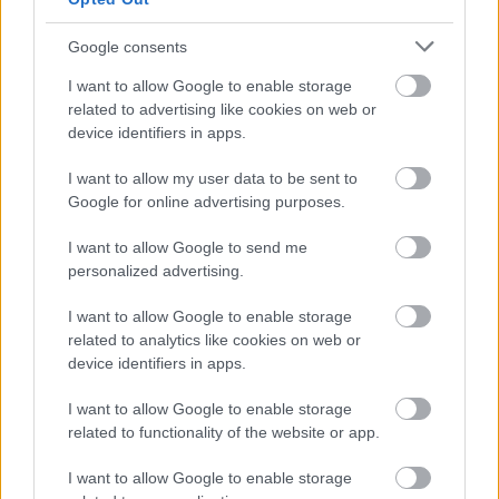
3 napja
Google consents
Hakkinen megtartaná a Norris-Piastri párost a
I want to allow Google to enable storage
McLarennél, nem borítaná fel Verstappenért
related to advertising like cookies on web or
device identifiers in apps.
I want to allow my user data to be sent to
Google for online advertising purposes.
I want to allow Google to send me
personalized advertising.
I want to allow Google to enable storage
related to analytics like cookies on web or
device identifiers in apps.
I want to allow Google to enable storage
related to functionality of the website or app.
3 napja
I want to allow Google to enable storage
Megvan, mikor kezdődik az F1-es Bahreini Nagydíj