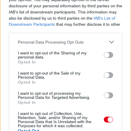
disclosure of your personal information by third parties on the
IAB’s list of downstream participants. This information may
also be disclosed by us to third parties on the
IAB’s List of
Downstream Participants
that may further disclose it to other
2 napja
third parties.
Montoya szerint Antonelli kedvessége sem segít
Please note that this website/app uses one or more Google
Personal Data Processing Opt Outs
Russellen
services and may gather and store information including but
not limited to your visit or usage behaviour. You may click to
I want to opt-out of the Sharing of my
personal data.
grant or deny consent to Google and its third-party tags to
Opted In
use your data for below specified purposes in below Google
consent section.
I want to opt-out of the Sale of my
Personal Data.
Opted In
I want to opt-out of processing my
Personal Data for Targeted Advertising.
Opted In
I want to opt-out of Collection, Use,
Retention, Sale, and/or Sharing of my
Personal Data that Is Unrelated with the
Purposes for which it was collected.
Opted Out