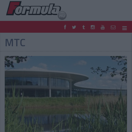
MTC
F1
PARC FERMÉ
FORMULA
MOTOR
NEMZETKÖZI
HAZAI
RETRO
EGYÉB
PODCAST
SHOP
LIVE
TIPPJÁTÉK
DIGITÁLIS MAGAZIN
PONTÁLLÁSOK
VERSENYNAPTÁRAK