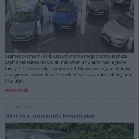
Számos prémium- és luxusautó-márka megdöntötte idehaza
saját értékesítési rekordját, miközben az újautó-piac egésze
tavaly 4,77 százalékkal zsugorodott Magyarországon. Ráadásul
a vagyonos vevőknek az áremelkedés és az alkatrészhiány sem
állta útját.
részletek
2016. június 7. kedd, 18:06
Nézz be a luxusautók temetőjébe!