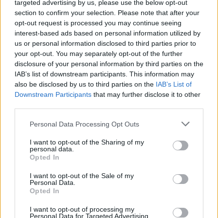
targeted advertising by us, please use the below opt-out
Megvan, mikor kezdődik az F1-es Bahreini Nagydíj
section to confirm your selection. Please note that after your
Malajziában
opt-out request is processed you may continue seeing
interest-based ads based on personal information utilized by
us or personal information disclosed to third parties prior to
your opt-out. You may separately opt-out of the further
disclosure of your personal information by third parties on the
IAB’s list of downstream participants. This information may
also be disclosed by us to third parties on the
IAB’s List of
Downstream Participants
that may further disclose it to other
third parties.
Please note that this website/app uses one or more Google
Personal Data Processing Opt Outs
services and may gather and store information including but
not limited to your visit or usage behaviour. You may click to
I want to opt-out of the Sharing of my
personal data.
grant or deny consent to Google and its third-party tags to
Opted In
use your data for below specified purposes in below Google
consent section.
I want to opt-out of the Sale of my
2 napja
Personal Data.
Opted In
Ilyen lehet a jövő F1-es szabályrendszere Domenicali
szerint
I want to opt-out of processing my
Personal Data for Targeted Advertising.