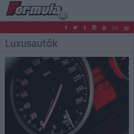
Luxusautók
F1
PARC FERMÉ
FORMULA
MOTOR
NEMZETKÖZI
HAZAI
RETRO
EGYÉB
PODCAST
SHOP
LIVE
TIPPJÁTÉK
DIGITÁLIS MAGAZIN
PONTÁLLÁSOK
VERSENYNAPTÁRAK