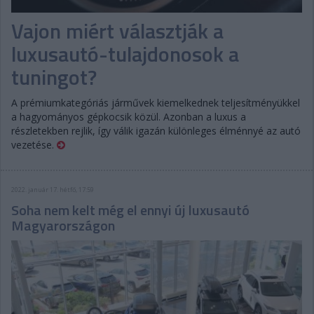
Vajon miért választják a
luxusautó-tulajdonosok a
tuningot?
A prémiumkategóriás járművek kiemelkednek teljesítményükkel
a hagyományos gépkocsik közül. Azonban a luxus a
részletekben rejlik, így válik igazán különleges élménnyé az autó
vezetése.
2022. január 17. hétfő, 17:59
Soha nem kelt még el ennyi új luxusautó
Magyarországon