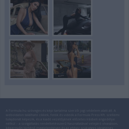
A Formula.hu szöveges és képi tartalma szerzői jogi védelem alatt áll. A
weboldalon található cikkek, fotók és videók a Formula Press Kft. szellemi
tulajdonát képezik, és a kiadó vezetőjének előzetes írásbeli engedélye
nélkül – a szolgáltatás rendeltetésszerű használatával velejáró olvasáson,
képernyőn történő megjelenítésen és az ehhez szükséges ideiglenes