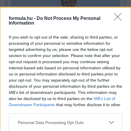
formula.hu -
Do Not Process My Personal
Information
If you wish to opt-out of the sale, sharing to third parties, or
processing of your personal or sensitive information for
targeted advertising by us, please use the below opt-out
section to confirm your selection. Please note that after your
opt-out request is processed you may continue seeing
2 napja
interest-based ads based on personal information utilized by
us or personal information disclosed to third parties prior to
Newey biztos benne, hogy Alonso marad az Aston
your opt-out. You may separately opt-out of the further
Martinnál
disclosure of your personal information by third parties on the
IAB’s list of downstream participants. This information may
also be disclosed by us to third parties on the
IAB’s List of
Downstream Participants
that may further disclose it to other
third parties.
Please note that this website/app uses one or more Google
Personal Data Processing Opt Outs
services and may gather and store information including but