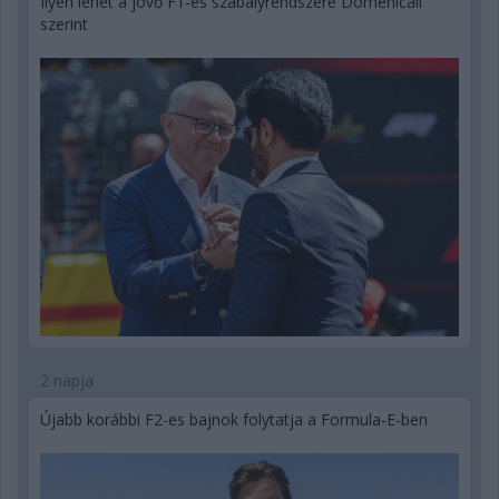
Ilyen lehet a jövő F1-es szabályrendszere Domenicali
szerint
2 napja
Újabb korábbi F2-es bajnok folytatja a Formula-E-ben