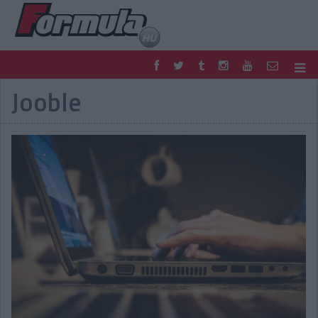
Jooble
F1
PARC FERMÉ
FORMULA
MOTOR
NEMZETKÖZI
HAZAI
RETRO
EGYÉB
PODCAST
SHOP
LIVE
TIPPJÁTÉK
DIGITÁLIS MAGAZIN
PONTÁLLÁSOK
VERSENYNAPTÁRAK