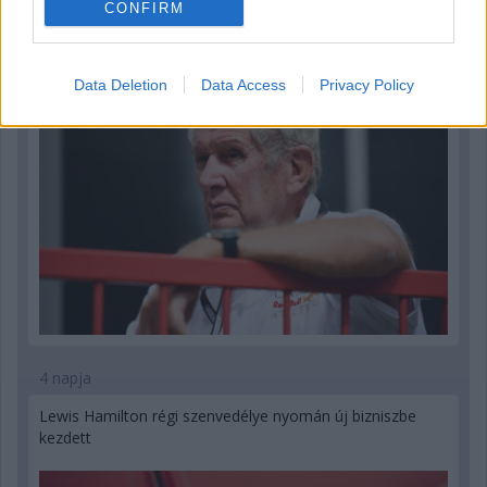
Marko szerint a szurkolók nem tudják, mi történik
CONFIRM
valójában
Data Deletion
Data Access
Privacy Policy
4 napja
Lewis Hamilton régi szenvedélye nyomán új bizniszbe
kezdett