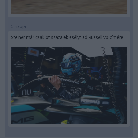
5 napja
Steiner már csak öt százalék esélyt ad Russell vb-címére