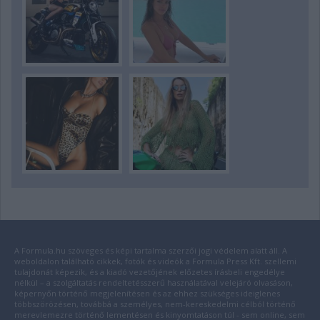
A Formula.hu szöveges és képi tartalma szerzői jogi védelem alatt áll. A
weboldalon található cikkek, fotók és videók a Formula Press Kft. szellemi
tulajdonát képezik, és a kiadó vezetőjének előzetes írásbeli engedélye
nélkül – a szolgáltatás rendeltetésszerű használatával velejáró olvasáson,
képernyőn történő megjelenítésen és az ehhez szükséges ideiglenes
többszörözésen, továbbá a személyes, nem-kereskedelmi célból történő
merevlemezre történő lementésen és kinyomtatáson túl - sem online, sem