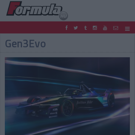
Gen3Evo
F1
PARC FERMÉ
FORMULA
MOTOR
NEMZETKÖZI
HAZAI
RETRO
EGYÉB
PODCAST
SHOP
LIVE
TIPPJÁTÉK
DIGITÁLIS MAGAZIN
PONTÁLLÁSOK
VERSENYNAPTÁRAK