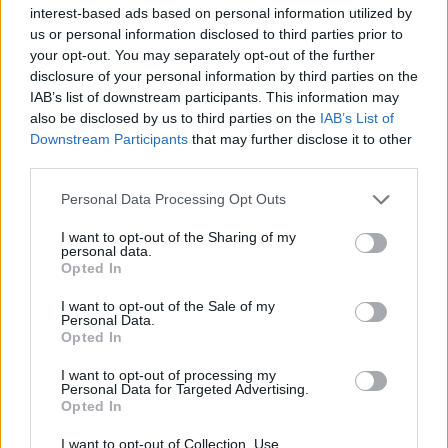
interest-based ads based on personal information utilized by
us or personal information disclosed to third parties prior to
your opt-out. You may separately opt-out of the further
disclosure of your personal information by third parties on the
2 napja
IAB’s list of downstream participants. This information may
„Jó látni, hogy közel az álom” – Camara az F1-es
also be disclosed by us to third parties on the
IAB’s List of
pletykákról
Downstream Participants
that may further disclose it to other
third parties.
Please note that this website/app uses one or more Google
Personal Data Processing Opt Outs
services and may gather and store information including but
not limited to your visit or usage behaviour. You may click to
I want to opt-out of the Sharing of my
personal data.
grant or deny consent to Google and its third-party tags to
Opted In
use your data for below specified purposes in below Google
consent section.
I want to opt-out of the Sale of my
Personal Data.
Opted In
I want to opt-out of processing my
Personal Data for Targeted Advertising.
Opted In
I want to opt-out of Collection, Use,