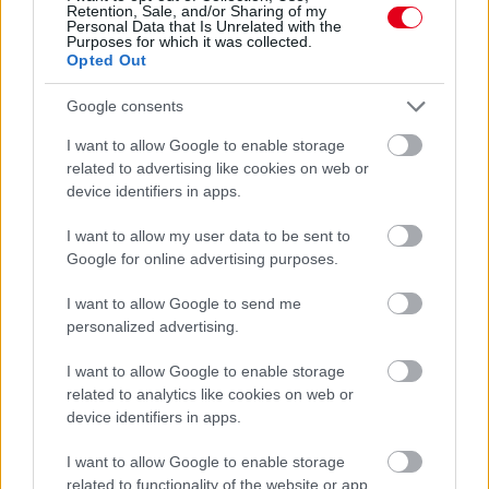
3 napja
Retention, Sale, and/or Sharing of my
Personal Data that Is Unrelated with the
Purposes for which it was collected.
MotoGP: Bezzecchi közel egy másodpercet javított a
Opted Out
körrekordon
Google consents
I want to allow Google to enable storage
related to advertising like cookies on web or
device identifiers in apps.
I want to allow my user data to be sent to
Google for online advertising purposes.
I want to allow Google to send me
personalized advertising.
I want to allow Google to enable storage
related to analytics like cookies on web or
3 napja
device identifiers in apps.
Sajtó: Az Aston Martintól érkezik Lambiase utódja a Red
Bullhoz?
I want to allow Google to enable storage
related to functionality of the website or app.