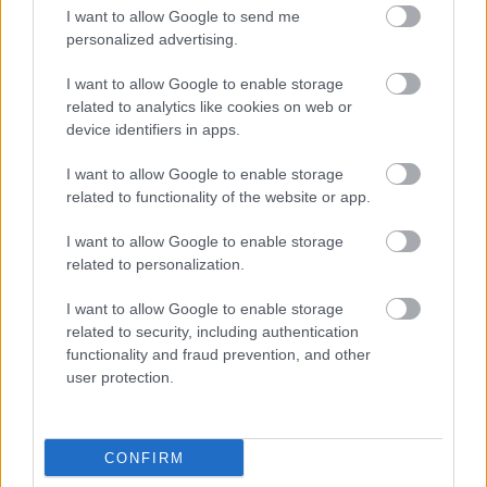
I want to allow Google to send me
Óriási bevétel-visszaesést könyvelhetett el az F1 a
personalized advertising.
második negyedévben
I want to allow Google to enable storage
related to analytics like cookies on web or
device identifiers in apps.
I want to allow Google to enable storage
related to functionality of the website or app.
I want to allow Google to enable storage
related to personalization.
I want to allow Google to enable storage
related to security, including authentication
functionality and fraud prevention, and other
user protection.
2 napja
Kerékpáros világbajnokságra kvalifikálta magát Bottas az
CONFIRM
F1-es nyári szünetben