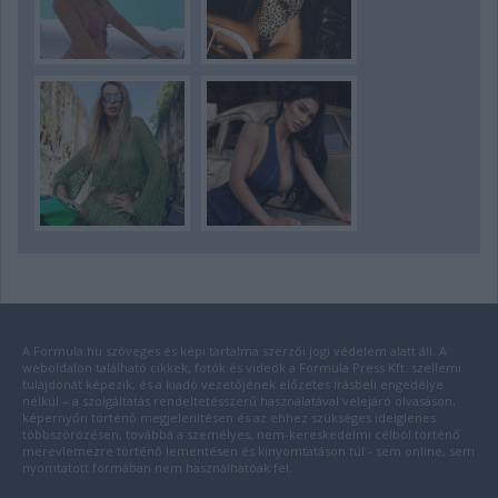
A Formula.hu szöveges és képi tartalma szerzői jogi védelem alatt áll. A
weboldalon található cikkek, fotók és videók a Formula Press Kft. szellemi
tulajdonát képezik, és a kiadó vezetőjének előzetes írásbeli engedélye
nélkül – a szolgáltatás rendeltetésszerű használatával velejáró olvasáson,
képernyőn történő megjelenítésen és az ehhez szükséges ideiglenes
többszörözésen, továbbá a személyes, nem-kereskedelmi célból történő
merevlemezre történő lementésen és kinyomtatáson túl - sem online, sem
nyomtatott formában nem használhatóak fel.