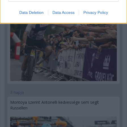
Data Deletion
Data Access
Privacy Policy
3 napja
Montoya szerint Antonelli kedvessége sem segít
Russellen