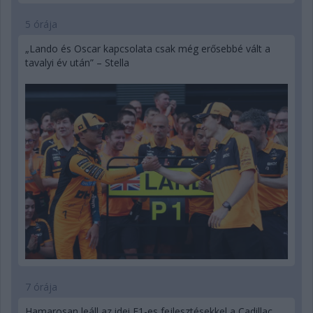
5 órája
„Lando és Oscar kapcsolata csak még erősebbé vált a
tavalyi év után” – Stella
7 órája
Hamarosan leáll az idei F1-es fejlesztésekkel a Cadillac