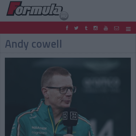
Andy cowell
F1
PARC FERMÉ
FORMULA
MOTOR
NEMZETKÖZI
HAZAI
RETRO
EGYÉB
PODCAST
SHOP
LIVE
TIPPJÁTÉK
DIGITÁLIS MAGAZIN
PONTÁLLÁSOK
VERSENYNAPTÁRAK