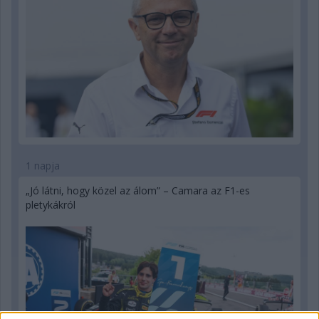
1 napja
„Jó látni, hogy közel az álom” – Camara az F1-es
pletykákról