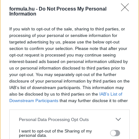
formula.hu -
Do Not Process My Personal
Information
If you wish to opt-out of the sale, sharing to third parties, or
processing of your personal or sensitive information for
targeted advertising by us, please use the below opt-out
section to confirm your selection. Please note that after your
1 napja
opt-out request is processed you may continue seeing
MotoGP: Bezzecchi közel egy másodpercet javított a
interest-based ads based on personal information utilized by
körrekordon
us or personal information disclosed to third parties prior to
your opt-out. You may separately opt-out of the further
disclosure of your personal information by third parties on the
IAB’s list of downstream participants. This information may
also be disclosed by us to third parties on the
IAB’s List of
Downstream Participants
that may further disclose it to other
third parties.
Please note that this website/app uses one or more Google
Personal Data Processing Opt Outs
services and may gather and store information including but
not limited to your visit or usage behaviour. You may click to
I want to opt-out of the Sharing of my
personal data.
grant or deny consent to Google and its third-party tags to