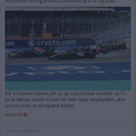
Antonelli elfogadhatatlannak érzi a rajtjait
Bár a futamon jobban jött el, így is pozíciókat veszített: az F1-
es vb-éllovas szerint ez nem fér bele olyan versenyeken, ahol
szoros a harc az élcsapatok között.
részletek
2026. május 4. hétfő, 18:06