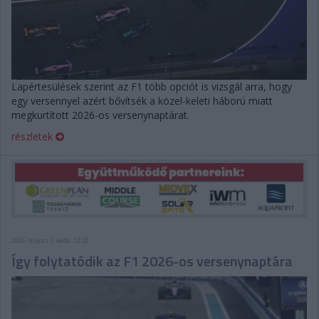
Lapértesülések szerint az F1 több opciót is vizsgál arra, hogy
egy versennyel azért bővítsék a közel-keleti háború miatt
megkurtított 2026-os versenynaptárat.
részletek
2026. május 5. kedd, 12:20
Így folytatódik az F1 2026-os versenynaptára