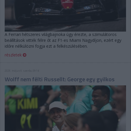
A Ferrari hétszeres világbajnoka úgy érezte, a szimulátoros
beállítások vitték félre őt az F1-es Miami Nagydíjon, ezért egy
időre nélkülözni fogja ezt a felkészülésében.
részletek
2026. május 6. szerda, 09:14
Wolff nem félti Russellt: George egy gyilkos