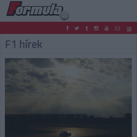
F1 hírek
F1
PARC FERMÉ
FORMULA
MOTOR
NEMZETKÖZI
HAZAI
RETRO
EGYÉB
PODCAST
SHOP
LIVE
TIPPJÁTÉK
DIGITÁLIS MAGAZIN
PONTÁLLÁSOK
VERSENYNAPTÁRAK