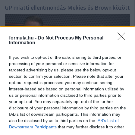
GP miatti ellentmondás Mekies és Brown között
formula.hu -
Do Not Process My Personal
Information
If you wish to opt-out of the sale, sharing to third parties, or
processing of your personal or sensitive information for
targeted advertising by us, please use the below opt-out
section to confirm your selection. Please note that after your
opt-out request is processed you may continue seeing
interest-based ads based on personal information utilized by
us or personal information disclosed to third parties prior to
Laurent Mekies azt állította, Verstappen mérnöke csapatfőnök
your opt-out. You may separately opt-out of the further
lesz a wokingiaknál, Zak Brown cáfolt – a félreértés miatt a két
disclosure of your personal information by third parties on the
vezetőség Miamiban le is ült egymással tisztázni a dolgokat.
IAB’s list of downstream participants. This information may
részletek
also be disclosed by us to third parties on the
IAB’s List of
Downstream Participants
that may further disclose it to other
third parties.