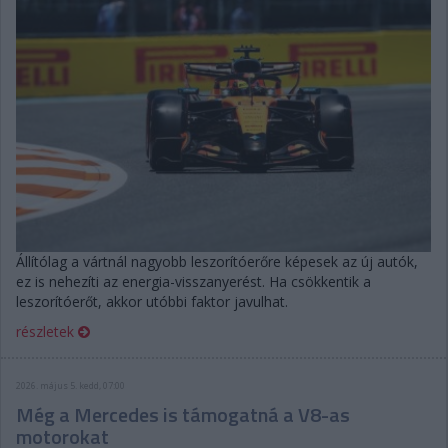
Állítólag a vártnál nagyobb leszorítóerőre képesek az új autók,
ez is nehezíti az energia-visszanyerést. Ha csökkentik a
leszorítóerőt, akkor utóbbi faktor javulhat.
részletek
2026. május 5. kedd, 07:00
Még a Mercedes is támogatná a V8-as
motorokat