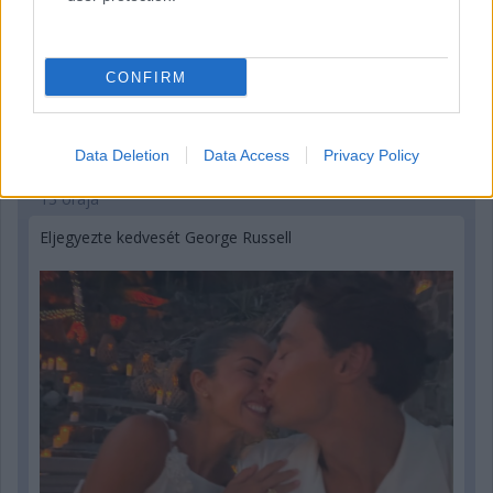
CONFIRM
Data Deletion
Data Access
Privacy Policy
13 órája
Eljegyezte kedvesét George Russell