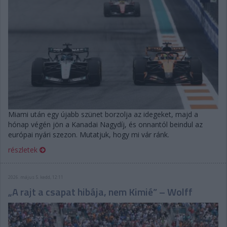
Miami után egy újabb szünet borzolja az idegeket, majd a
hónap végén jön a Kanadai Nagydíj, és onnantól beindul az
európai nyári szezon. Mutatjuk, hogy mi vár ránk.
részletek
2026. május 5. kedd, 12:11
„A rajt a csapat hibája, nem Kimié” – Wolff