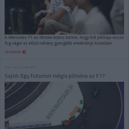
A Mercedes F1-es főnöke biztos benne, hogy brit pilótája vissza
fog vágni az előző néhány gyengébb eredményt követően.
részletek
2026. május 5. kedd, 18:09
Sajtó: Egy futamot mégis pótolna az F1?