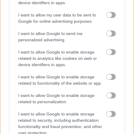
device identifiers in apps.
I want to allow my user data to be sent to
Google for online advertising purposes.
Kövess minket a Facebookon
I want to allow Google to send me
personalized advertising.
I want to allow Google to enable storage
related to analytics like cookies on web or
Parc Fermé
device identifiers in apps.
1 órája
I want to allow Google to enable storage
related to functionality of the website or app.
IndyCar: Palou nyert Portlandben, már 100 pont fölött az
előnye
I want to allow Google to enable storage
related to personalization.
I want to allow Google to enable storage
related to security, including authentication
functionality and fraud prevention, and other
user protection.