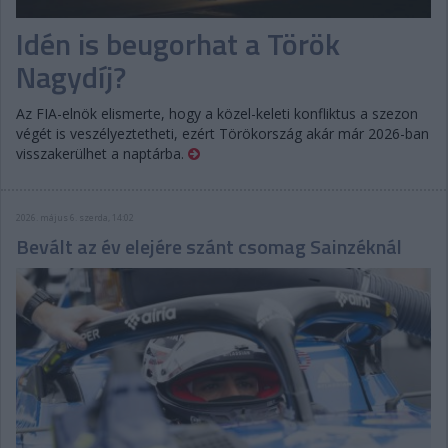
Idén is beugorhat a Török
Nagydíj?
Az FIA-elnök elismerte, hogy a közel-keleti konfliktus a szezon
végét is veszélyeztetheti, ezért Törökország akár már 2026-ban
visszakerülhet a naptárba.
2026. május 6. szerda, 14:02
Bevált az év elejére szánt csomag Sainzéknál