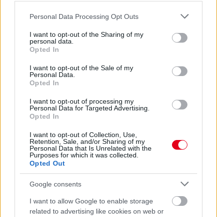
frissebb anyagok
korábbi anyagok
Please note that this website/app uses one or more Google
Personal Data Processing Opt Outs
services and may gather and store information including but
not limited to your visit or usage behaviour. You may click to
I want to opt-out of the Sharing of my
personal data.
grant or deny consent to Google and its third-party tags to
Opted In
use your data for below specified purposes in below Google
consent section.
I want to opt-out of the Sale of my
Personal Data.
Opted In
I want to opt-out of processing my
Personal Data for Targeted Advertising.
Opted In
I want to opt-out of Collection, Use,
Retention, Sale, and/or Sharing of my
Personal Data that Is Unrelated with the
Purposes for which it was collected.
Opted Out
Google consents
Hallgasd meg a Formula Podcast
I want to allow Google to enable storage
legfrissebb adását!
related to advertising like cookies on web or