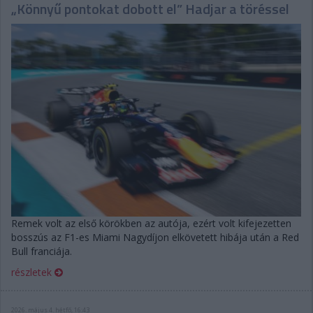
„Könnyű pontokat dobott el” Hadjar a töréssel
Remek volt az első körökben az autója, ezért volt kifejezetten
bosszús az F1-es Miami Nagydíjon elkövetett hibája után a Red
Bull franciája.
részletek
2026. május 4. hétfő, 16:43