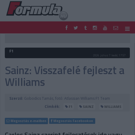
F1
PARC FERMÉ
FORMULA
MOTOR
F1
NEMZETKÖZI
HAZAI
2026. július 7. kedd, 17:57
RETRO
EGYÉB
Sainz: Visszafelé fejleszt a
PODCAST
SHOP
Williams
LIVE
TIPPJÁTÉK
DIGITÁLIS MAGAZIN
PONTÁLLÁSOK
VERSENYNAPTÁRAK
Szerző:
Gobodics Tamás, fotó: Atlassian Williams F1 Team
Címkék:
F1
SAINZ
WILLIAMS
Megosztás e-mailben
Megosztás Facebookon
Carlos Sainz szerint fejlesztések ide vagy