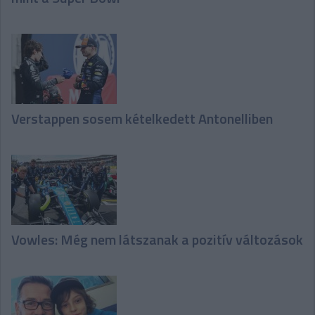
Verstappen sosem kételkedett Antonelliben
Vowles: Még nem látszanak a pozitív változások