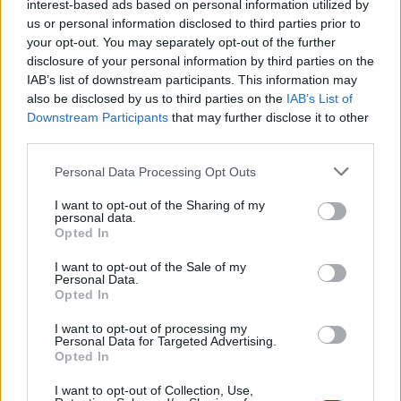
interest-based ads based on personal information utilized by
us or personal information disclosed to third parties prior to
your opt-out. You may separately opt-out of the further
disclosure of your personal information by third parties on the
IAB’s list of downstream participants. This information may
also be disclosed by us to third parties on the
IAB’s List of
Downstream Participants
that may further disclose it to other
third parties.
Please note that this website/app uses one or more Google
Personal Data Processing Opt Outs
services and may gather and store information including but
not limited to your visit or usage behaviour. You may click to
I want to opt-out of the Sharing of my
personal data.
grant or deny consent to Google and its third-party tags to
Opted In
use your data for below specified purposes in below Google
consent section.
I want to opt-out of the Sale of my
Personal Data.
17 órája
Opted In
MotoGP: Bezzecchi közel egy másodpercet javított a
I want to opt-out of processing my
körrekordon
Personal Data for Targeted Advertising.
Opted In
I want to opt-out of Collection, Use,