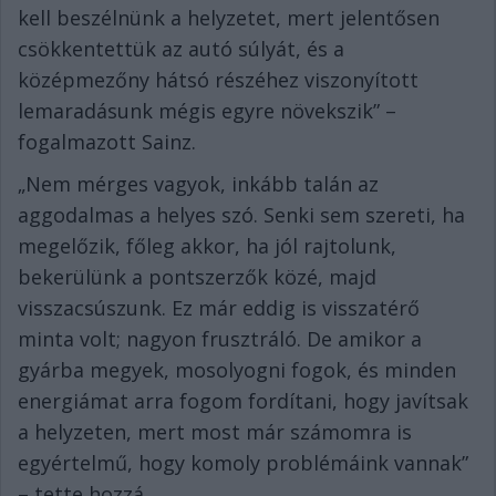
kell beszélnünk a helyzetet, mert jelentősen
csökkentettük az autó súlyát, és a
középmezőny hátsó részéhez viszonyított
lemaradásunk mégis egyre növekszik” –
fogalmazott Sainz.
„Nem mérges vagyok, inkább talán az
aggodalmas a helyes szó. Senki sem szereti, ha
megelőzik, főleg akkor, ha jól rajtolunk,
bekerülünk a pontszerzők közé, majd
visszacsúszunk. Ez már eddig is visszatérő
minta volt; nagyon frusztráló. De amikor a
gyárba megyek, mosolyogni fogok, és minden
energiámat arra fogom fordítani, hogy javítsak
a helyzeten, mert most már számomra is
egyértelmű, hogy komoly problémáink vannak”
– tette hozzá.