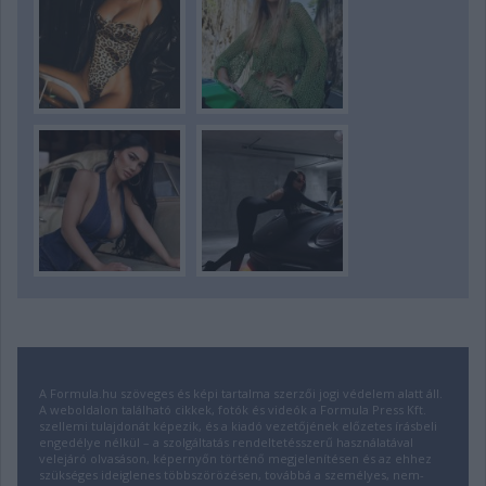
A Formula.hu szöveges és képi tartalma szerzői jogi védelem alatt áll.
A weboldalon található cikkek, fotók és videók a Formula Press Kft.
szellemi tulajdonát képezik, és a kiadó vezetőjének előzetes írásbeli
engedélye nélkül – a szolgáltatás rendeltetésszerű használatával
velejáró olvasáson, képernyőn történő megjelenítésen és az ehhez
szükséges ideiglenes többszörözésen, továbbá a személyes, nem-