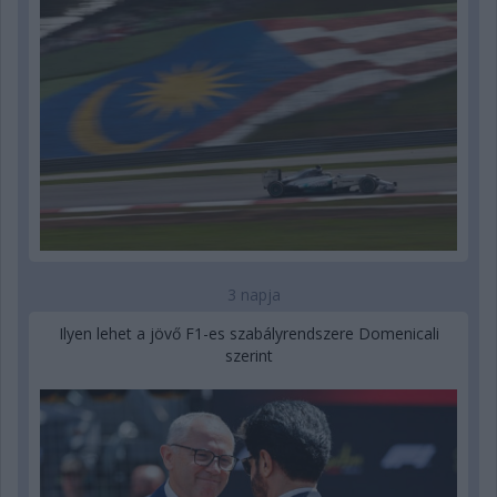
3 napja
Ilyen lehet a jövő F1-es szabályrendszere Domenicali
szerint