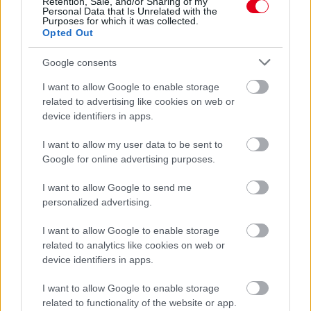
Retention, Sale, and/or Sharing of my
Personal Data that Is Unrelated with the
Purposes for which it was collected.
Opted Out
Google consents
I want to allow Google to enable storage
related to advertising like cookies on web or
device identifiers in apps.
I want to allow my user data to be sent to
18 órája
Google for online advertising purposes.
Sajtó: Az Aston Martintól érkezik Lambiase utódja a Red
I want to allow Google to send me
Bullhoz?
personalized advertising.
I want to allow Google to enable storage
related to analytics like cookies on web or
device identifiers in apps.
I want to allow Google to enable storage
related to functionality of the website or app.