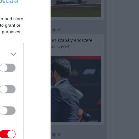
B’s List of
er and store
to grant or
2 napja
ed purposes
Ilyen lehet a jövő F1-es szabályrendszere
Domenicali szerint
2 napja