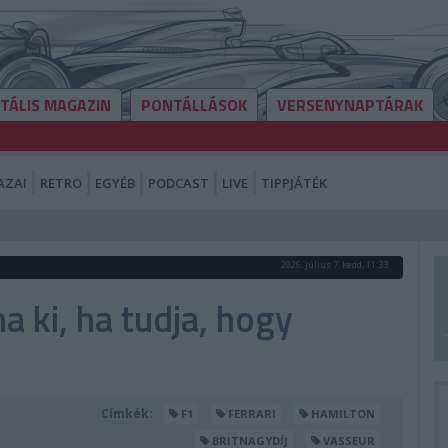
ITÁLIS MAGAZIN
PONTÁLLÁSOK
VERSENYNAPTÁRAK
AZAI
RETRO
EGYÉB
PODCAST
LIVE
TIPPJÁTÉK
2026. július 7. kedd, 11:33
a ki, ha tudja, hogy
Címkék:
F1
FERRARI
HAMILTON
BRITNAGYDÍJ
VASSEUR