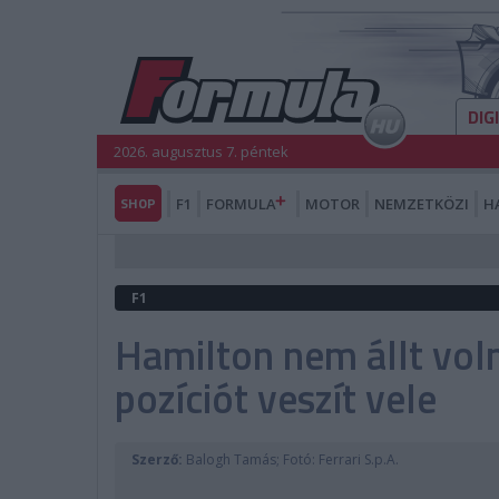
DIG
2026. augusztus 7. péntek
SHOP
F1
FORMULA
MOTOR
NEMZETKÖZI
H
F1
Hamilton nem állt voln
pozíciót veszít vele
Szerző:
Balogh Tamás; Fotó: Ferrari S.p.A.