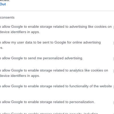
Out
consents
o allow Google to enable storage related to advertising like cookies on
evice identifiers in apps.
o allow my user data to be sent to Google for online advertising
n
s.
to allow Google to send me personalized advertising.
o allow Google to enable storage related to analytics like cookies on
evice identifiers in apps.
o allow Google to enable storage related to functionality of the website
Verstappen:
„Nem felejtettem
Kormányzati
el vezetni” –
támogatás nélkül
Russell magára
o allow Google to enable storage related to personalization.
nehéz
koncentrál
o allow Google to enable storage related to security, including