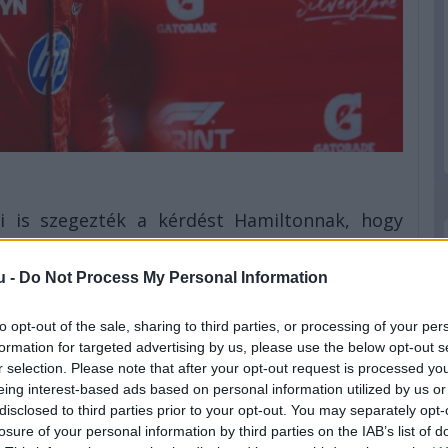
ki is szegezték a kérdést Hamiltonnak, hogy
e először így reagált a 41 éves pilóta: „Milyen
ett vissza, majd amikor mondták neki, hogy
u -
Do Not Process My Personal Information
to opt-out of the sale, sharing to third parties, or processing of your per
 álljak ki. Azt feltételeztem, hogy ha kiállunk,
formation for targeted advertising by us, please use the below opt-out s
zt mondták volna, hogy a kiállással pozíciót
r selection. Please note that after your opt-out request is processed y
eing interest-based ads based on personal information utilized by us or
lna meg” – ismerte el Hamilton.
disclosed to third parties prior to your opt-out. You may separately opt-
losure of your personal information by third parties on the IAB’s list of
kor megvédte a döntésüket, szerinte ugyanis