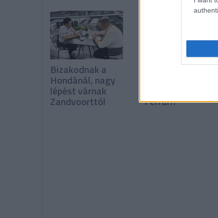
authenti
Bizakodnak a
Miért tud
Hondánál, nagy
folyamatosan íg
lépést várnak
fejleszteni a
Zandvoorttól
Ferrari?