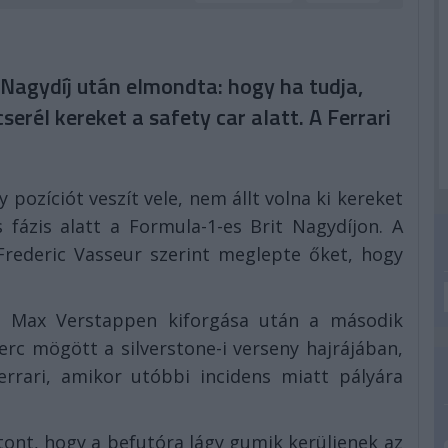
 Nagydíj után elmondta: hogy ha tudja,
erél kereket a safety car alatt. A Ferrari
 pozíciót veszít vele, nem állt volna ki kereket
 fázis alatt a Formula-1-es Brit Nagydíjon. A
Frederic Vasseur szerint meglepte őket, hogy
s Max Verstappen kiforgása után a második
erc mögött a silverstone-i verseny hajrájában,
errari, amikor utóbbi incidens miatt pályára
tont, hogy a befutóra lágy gumik kerüljenek az