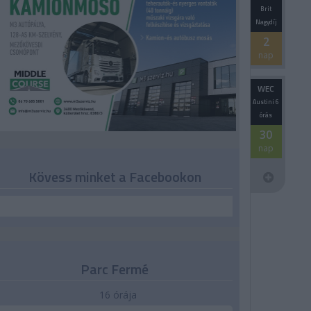
Brit
Nagydíj
2
nap
WEC
Austini 6
órás
30
nap
Kövess minket a Facebookon
Parc Fermé
16 órája