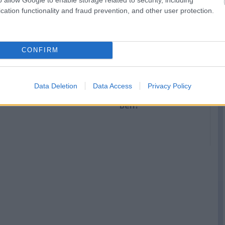
cation functionality and fraud prevention, and other user protection.
CONFIRM
Red Bull: Óriási a
Miért az
y
javulás az év
algoritmusok
Data Deletion
Data Access
Privacy Policy
elejéhez képest
dolgoznak az F1-
ben?