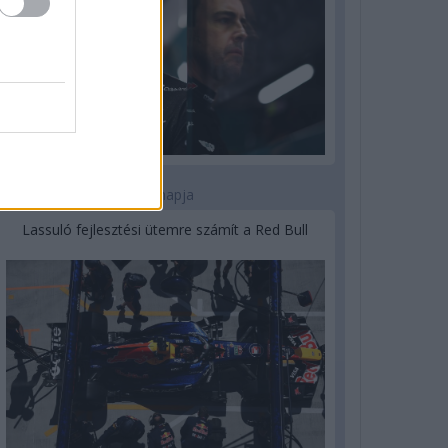
3 napja
Lassuló fejlesztési ütemre számít a Red Bull