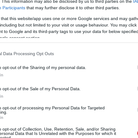
. This information may also be disclosed by us to third parties on the
IA
 britet, és nem számoltak azzal, hogy annyira
Participants
that may further disclose it to other third parties.
y már nem kerülhetett sor újraindításra (arról,
 that this website/app uses one or more Google services and may gath
éves először az a kiírás, hogy az utolsó körre
including but not limited to your visit or usage behaviour. You may click 
 to Google and its third-party tags to use your data for below specifi
ogle consent section.
t-e a bokszba hívni Lewist. Ha nem állunk ki,
őtte pedig mindenki keményeken volt, szóval az
l Data Processing Opt Outs
epődtünk, hogy olyan sokáig kint maradt a
ásra” – fogalmazott Vasseur.
o opt-out of the Sharing of my personal data.
In
eted az alábbi gombokkal:
o opt-out of the Sale of my Personal Data.
In
to opt-out of processing my Personal Data for Targeted
ing.
In
o opt-out of Collection, Use, Retention, Sale, and/or Sharing
ersonal Data that Is Unrelated with the Purposes for which it
lected.