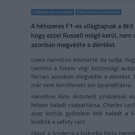
Megosztás e-mailben
Megosztás Facebookon
A hétszeres F1-es világbajnok a Brit
hogy ezzel Russell mögé kerül, nem cs
azonban megvédte a döntést.
Lewis Hamilton elismerte: ha tudja, hogy
cserélni a futam végi biztonsági autós
Ferrari azonban megvédte a döntést: 
már nem kerülhetett sor újraindításra.
Hamilton Kimi Antonelli problémái é
helyen haladt csapattársa, Charles Lecl
azaz kettős győzelem felé haladt a F
küldték a safety cart.
Ekkor a Scuderia a bokszba hívta Hamil