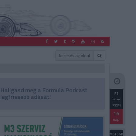
Hallgasd meg a Formula Podcast
F1
legfrissebb adását!
Holland
Nagydíj
16
nap
MotoGP