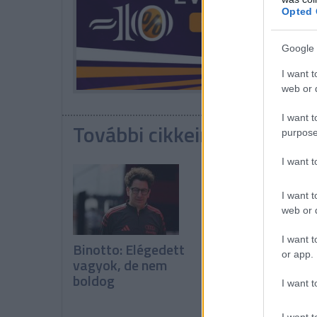
Opted 
Google 
I want t
web or d
I want t
További cikkeink a témába
purpose
I want 
I want t
web or d
I want t
Binotto: Elégedett
A pilóták kérték,
or app.
vagyok, de nem
de a csapatok
boldog
leszavazták a
I want t
Pirelli javaslatát
I want t